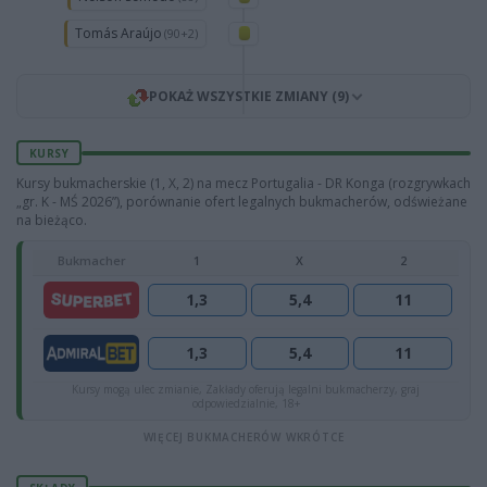
Tomás Araújo
(90+2)
POKAŻ WSZYSTKIE ZMIANY (9)
KURSY
Kursy bukmacherskie (1, X, 2) na mecz Portugalia - DR Konga (rozgrywkach
„gr. K - MŚ 2026”), porównanie ofert legalnych bukmacherów, odświeżane
na bieżąco.
Bukmacher
1
X
2
1,3
5,4
11
1,3
5,4
11
Kursy mogą ulec zmianie, Zakłady oferują legalni bukmacherzy, graj
odpowiedzialnie, 18+
WIĘCEJ BUKMACHERÓW WKRÓTCE