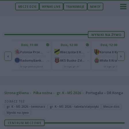
MECZE DZIŚ
WYNIKI LIVE
TRANSMISJE
NEWSY
WYNIKI NA ŻYWO
U
Dziś, 11:00
Dziś, 12:00
Dziś, 12:00
1
Polonia Warszawa
-
-
-
Polonia Przemyśl
Wieczysta II Kraków
Korona II Kielce
‹
›
1
ów
-
-
-
Radomyślanka Radomyśl Wielki
AKS Busko-Zdrój
Wisła II Kraków
IV liga podkarpacka
III liga, gr. IV
III liga, gr. IV
Strona główna
Piłka nożna
gr. K - MŚ 2026
Portugalia – DR Konga
ZOBACZ TEŻ
gr. K - MŚ 2026 - terminarz
gr. K - MŚ 2026 - tabela/statystyki
Mecze dziś
Wyniki na żywo
CENTRUM MECZOWE