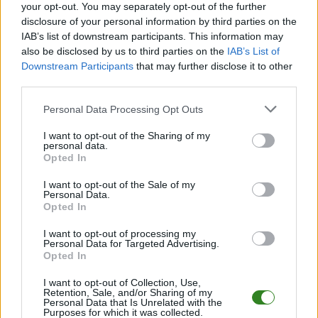
your opt-out. You may separately opt-out of the further
Wynik meczu Portugalia vs DR Konga
disclosure of your personal information by third parties on the
IAB’s list of downstream participants. This information may
Po zakończeniu spotkania automatycznie publikujemy
oficjalny wynik
also be disclosed by us to third parties on the
IAB’s List of
spotkania
, a także dane meczowe, jeśli są dostępne.
Downstream Participants
that may further disclose it to other
Pełny harmonogram rozgrywek dostępny jest tutaj:
gr. K - MŚ 2026 -
third parties.
terminarz
.
Please note that this website/app uses one or more Google
Informacje o składach i strzelcach
Personal Data Processing Opt Outs
services and may gather and store information including but
W miarę dostępności danych, publikujemy
składy wyjściowe,
not limited to your visit or usage behaviour. You may click to
I want to opt-out of the Sharing of my
rezerwowych, zmiany oraz listę strzelców bramek
. Informacje te
personal data.
grant or deny consent to Google and its third-party tags to
aktualizujemy zależnie od poziomu ligi i dostępnych źródeł.
Opted In
use your data for below specified purposes in below Google
Śledź mecze swojej drużyny
consent section.
I want to opt-out of the Sale of my
Jeśli jesteś kibicem klubu Portugalia lub DR Konga - zaglądaj tutaj częściej.
Personal Data.
Nasz serwis regularnie dostarcza informacje o
Opted In
terminach meczów,
wynikach, transferach i newsach klubowych
.
I want to opt-out of processing my
PodkarpacieLive.pl to największa baza
meczów lokalnych drużyn
Personal Data for Targeted Advertising.
piłkarskich
w województwie. Sprawdź nasze relacje, śledź ulubioną ligę i
Opted In
bądź na bieżąco z wydarzeniami z boisk!
I want to opt-out of Collection, Use,
Analiza przed meczem: Portugalia vs DR Konga
Retention, Sale, and/or Sharing of my
Personal Data that Is Unrelated with the
Mecz
Portugalia - DR Konga
odbędzie się w ramach 1. kolejki - gr. K (MŚ
Purposes for which it was collected.