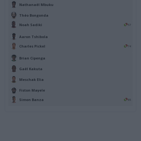
Nathanaël Mbuku
Théo Bongonda
Noah Sadiki
57
Aaron Tshibola
Charles Pickel
74
Brian Cipenga
Gaël Kakuta
Meschak Elia
Fiston Mayele
Simon Banza
85