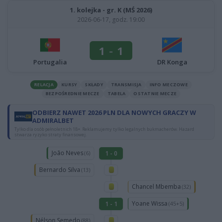
1. kolejka - gr. K (MŚ 2026)
2026-06-17, godz. 19:00
1
-
1
Portugalia
DR Konga
RELACJA
KURSY
SKŁADY
TRANSMISJA
INFO MECZOWE
BEZPOŚREDNIE MECZE
TABELA
OSTATNIE MECZE
ODBIERZ NAWET 2026 PLN DLA NOWYCH GRACZY W
ADMIRALBET
Tylko dla osób pełnoletnich 18+. Reklamujemy tylko legalnych bukmacherów. Hazard
stwarza ryzyko straty finansowej.
João Neves
1 - 0
(6)
Bernardo Silva
(13)
Chancel Mbemba
(32)
Yoane Wissa
1 - 1
(45+5)
Nélson Semedo
(88)