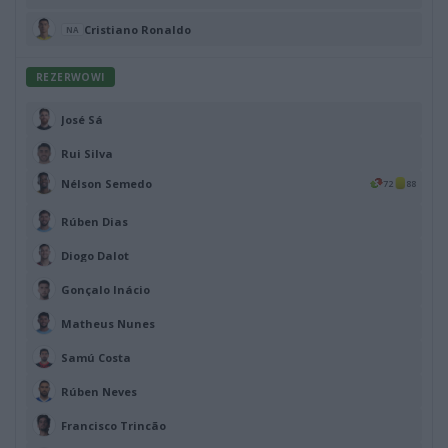
Cristiano Ronaldo
NA
REZERWOWI
José Sá
Rui Silva
Nélson Semedo
72
88
Rúben Dias
Diogo Dalot
Gonçalo Inácio
Matheus Nunes
Samú Costa
Rúben Neves
Francisco Trincão