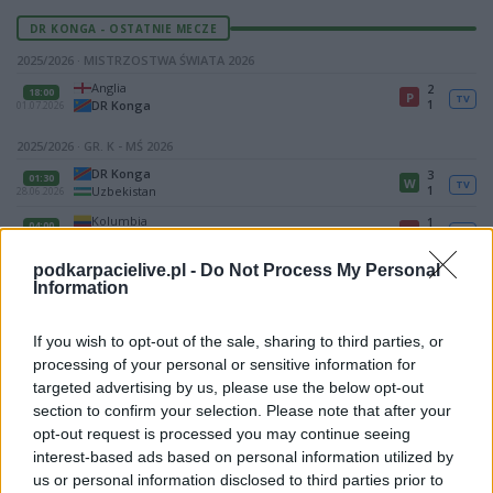
DR KONGA - OSTATNIE MECZE
2025/2026 · MISTRZOSTWA ŚWIATA 2026
Anglia
2
18:00
P
TV
1
DR Konga
01.07.2026
2025/2026 · GR. K - MŚ 2026
DR Konga
3
01:30
W
TV
1
Uzbekistan
28.06.2026
Kolumbia
1
04:00
P
TV
0
DR Konga
24.06.2026
Portugalia
podkarpacielive.pl -
Do Not Process My Personal
1
19:00
R
TV
1
DR Konga
17.06.2026
Information
Mecz Portugalia - DR Konga (gr. K - MŚ 2026)
If you wish to opt-out of the sale, sharing to third parties, or
Spotkanie pomiędzy
Portugalia i DR Konga
rozegrane zostanie w
processing of your personal or sensitive information for
ramach gr. K - MŚ 2026 (1. kolejki - gr. K (MŚ 2026)).
targeted advertising by us, please use the below opt-out
Na stronie
PodkarpacieLive.pl
znajdziesz
wynik meczu, strzelców
section to confirm your selection. Please note that after your
bramek, kartki, składy, statystyki i informacje o przebiegu
opt-out request is processed you may continue seeing
spotkania
. To kompletne źródło danych dla kibiców i pasjonatów
interest-based ads based on personal information utilized by
lokalnej piłki nożnej. Jeżeli aktualnie nie widzisz tutaj danych z pewnością
us or personal information disclosed to third parties prior to
pracujemy nad tym żeby je uzupełnić.