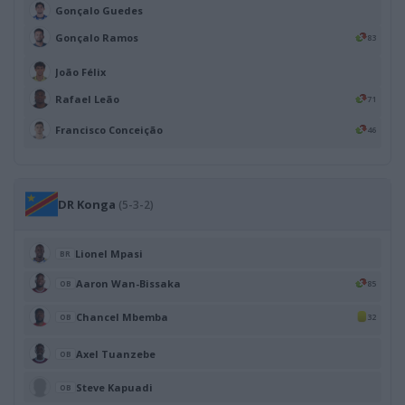
Gonçalo Guedes
Gonçalo Ramos
83
João Félix
Rafael Leão
71
Francisco Conceição
46
DR Konga
(5-3-2)
Lionel Mpasi
BR
Aaron Wan-Bissaka
85
OB
Chancel Mbemba
32
OB
Axel Tuanzebe
OB
Steve Kapuadi
OB