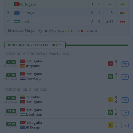
2
3
5
6-1
Portugalia
3
3
4
4-3
DR Konga
4
3
0
2-11
Uzbekistan
M
mecze,
Pkt
punkty ·
zwycięstwo
remis
porażka
PORTUGALIA - OSTATNIE MECZE
2025/2026 · MISTRZOSTWA ŚWIATA 2026
Portugalia
0
21:00
P
TV
1
Hiszpania
06.07.2026
Portugalia
2
01:00
W
TV
1
Chorwacja
03.07.2026
2025/2026 · GR. K - MŚ 2026
Kolumbia
0
01:30
R
TV
0
Portugalia
28.06.2026
Portugalia
5
19:00
W
TV
0
Uzbekistan
23.06.2026
Portugalia
1
19:00
R
TV
1
DR Konga
17.06.2026