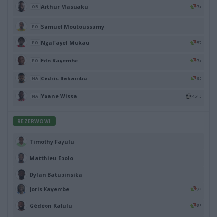
Arthur Masuaku
74
OB
Samuel Moutoussamy
PO
Ngal'ayel Mukau
57
PO
Edo Kayembe
74
PO
Cédric Bakambu
85
NA
Yoane Wissa
45+5
NA
REZERWOWI
Timothy Fayulu
Matthieu Epolo
Dylan Batubinsika
Joris Kayembe
74
Gédéon Kalulu
85