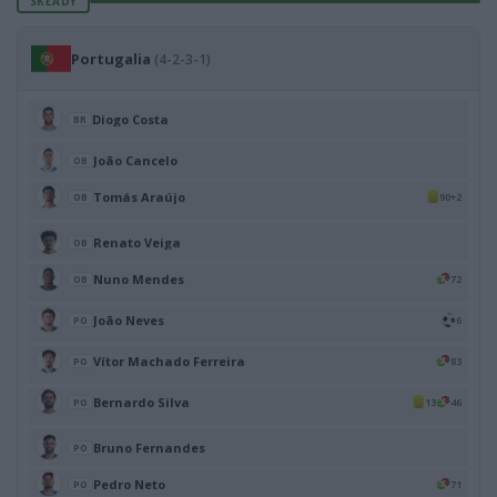
SKŁADY
Portugalia
(4-2-3-1)
Diogo Costa
BR
João Cancelo
OB
Tomás Araújo
90+2
OB
Renato Veiga
OB
Nuno Mendes
72
OB
João Neves
6
PO
Vítor Machado Ferreira
83
PO
Bernardo Silva
13
46
PO
Bruno Fernandes
PO
Pedro Neto
71
PO