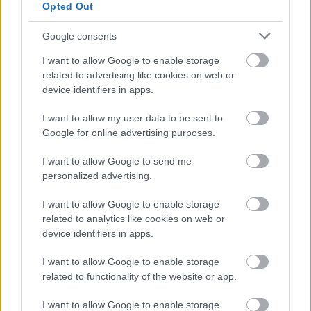
2026). Spotkanie zostanie rozegrane w dniu 17 czerwca 2026. Początek
Opted Out
meczu o godz. 19:00.
Portugalia
oraz
DR Konga
zmierzą się w fazie grupowej gr. K - MŚ 2026.
Google consents
Poniżej znajdziesz aktualną tabelę grupy oraz ostatnie mecze obu
reprezentacji.
I want to allow Google to enable storage
related to advertising like cookies on web or
gr. K - MŚ 2026 - sytuacja w tabeli
device identifiers in apps.
Przed meczami 1. kolejki - gr. K (MŚ 2026) gospodarze (Portugalia)
zajmują
2. miejsce
w tabeli. Goście (DR Konga) plasują się na
3.
I want to allow my user data to be sent to
miejscu.
Google for online advertising purposes.
Poniżej znajdziesz także ostatnie mecze obu drużyn oraz statystyki
bramkowe.
I want to allow Google to send me
personalized advertising.
Portugalia vs. DR Konga - relacja, wynik na żywo, transmisja
Wynik meczu Portugalia - DR Konga znajdziesz na naszej stronie zaraz po
I want to allow Google to enable storage
jego zakończeniu. Jeżeli szukasz informacji meczowych, zajrzyj tutaj:
related to analytics like cookies on web or
Portugalia vs. DR Konga - wynik, składy, strzelcy
device identifiers in apps.
Jeżeli w internecie lub TV dostępna jest
transmisja na żywo z meczu
Portugalia vs. DR Konga
albo innych spotkań gr. K - MŚ 2026 na pewno
I want to allow Google to enable storage
znajdziesz takie informacje na naszym portalu. Możliwe jednak, że nigdzie
related to functionality of the website or app.
nie pojawi się stream online z tego pojedynku. Śledź portal
podkarpacieLIVE.pl i bądź na bieżąco.
I want to allow Google to enable storage