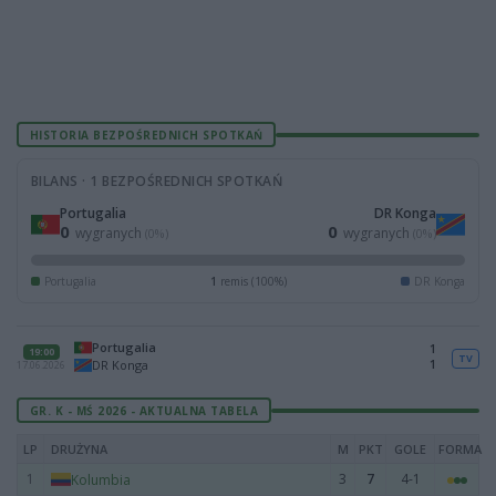
HISTORIA BEZPOŚREDNICH SPOTKAŃ
BILANS · 1 BEZPOŚREDNICH SPOTKAŃ
Portugalia
DR Konga
0
0
wygranych
wygranych
(0%)
(0%)
Portugalia
1
remis (100%)
DR Konga
Portugalia
1
19:00
TV
1
DR Konga
17.06.2026
GR. K - MŚ 2026 - AKTUALNA TABELA
LP
DRUŻYNA
M
PKT
GOLE
FORMA
1
3
7
4-1
Kolumbia