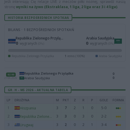
Jeśli interesują Cię relacje LIVE z meczów piłki nożnej, sprawdź naszą
stronę
wyniki na żywo (Ekstraklasa, 1 liga, 2 liga oraz 3 i 4 liga)
.
HISTORIA BEZPOŚREDNICH SPOTKAŃ
BILANS · 1 BEZPOŚREDNICH SPOTKAŃ
Republika Zielonego Przylądka
Arabia Saudyjska
0
0
wygranych
wygranych
(0%)
(0%)
Republika Zielonego Przylądka
1
remis (100%)
Arabia Saudyjska
Republika Zielonego Przylądka
0
02:00
0
Arabia Saudyjska
27.06.2026
GR. H - MŚ 2026 - AKTUALNA TABELA
LP
DRUŻYNA
M
PKT
Z
R
P
GOLE
FORMA
1
3
7
2
1
0
5-0
Hiszpania
2
3
3
0
3
0
2-2
Republika Zielonego Przylądka
3
3
2
0
2
1
3-4
Urugwaj