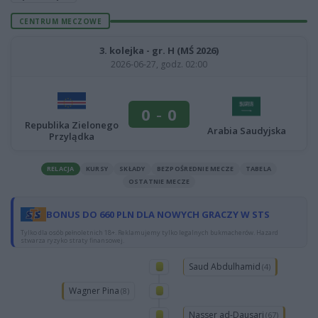
CENTRUM MECZOWE
3. kolejka - gr. H (MŚ 2026)
2026-06-27, godz. 02:00
0
-
0
Republika Zielonego
Arabia Saudyjska
Przylądka
RELACJA
KURSY
SKŁADY
BEZPOŚREDNIE MECZE
TABELA
OSTATNIE MECZE
BONUS DO 660 PLN DLA NOWYCH GRACZY W STS
Tylko dla osób pełnoletnich 18+. Reklamujemy tylko legalnych bukmacherów. Hazard
stwarza ryzyko straty finansowej.
Saud Abdulhamid
(4)
Wagner Pina
(8)
Nasser ad-Dausari
(67)