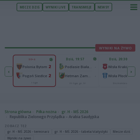
MECZE DZIŚ
WYNIKI LIVE
TRANSMISJE
NEWSY
WYNIKI NA ŻYWO
U
Dziś, 19:57
Dziś, 20:30
90+4
65
2
lonia Bydgoszcz
-
-
Polonia Bytom
Podlasie Biała Podlaska
Wisła Kraków
‹
›
25
2
-
-
Pogoń Siedlce
Hetman Zamość
Wisła Płock
I liga
aliga
III liga, gr. IV
Ekstraklasa
Strona główna
Piłka nożna
gr. H - MŚ 2026
Republika Zielonego Przylądka – Arabia Saudyjska
ZOBACZ TEŻ
gr. H - MŚ 2026 - terminarz
gr. H - MŚ 2026 - tabela/statystyki
Mecze dziś
Wyniki na żywo