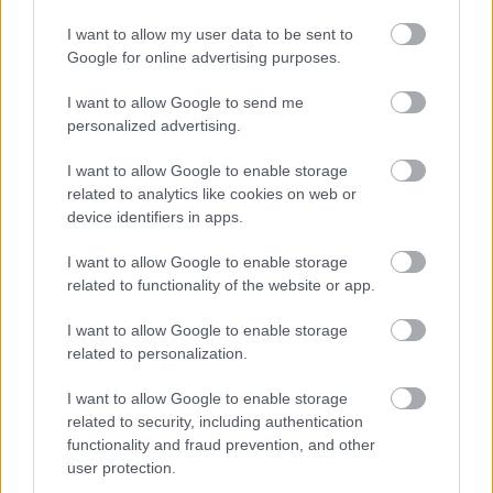
Saudyjska) plasują się na
4. miejscu.
I want to allow my user data to be sent to
Poniżej znajdziesz także ostatnie mecze obu drużyn oraz statystyki
bramkowe.
Google for online advertising purposes.
Republika Zielonego Przylądka vs. Arabia Saudyjska - relacja,
I want to allow Google to send me
wynik na żywo, transmisja
personalized advertising.
Wynik meczu Republika Zielonego Przylądka - Arabia Saudyjska
znajdziesz na naszej stronie zaraz po jego zakończeniu. Jeżeli szukasz
I want to allow Google to enable storage
informacji meczowych, zajrzyj tutaj:
Republika Zielonego Przylądka
related to analytics like cookies on web or
vs. Arabia Saudyjska - wynik, składy, strzelcy
device identifiers in apps.
Jeżeli w internecie lub TV dostępna jest
transmisja na żywo z meczu
Republika Zielonego Przylądka vs. Arabia Saudyjska
albo innych
I want to allow Google to enable storage
spotkań gr. H - MŚ 2026 na pewno znajdziesz takie informacje na naszym
related to functionality of the website or app.
portalu. Możliwe jednak, że nigdzie nie pojawi się stream online z tego
pojedynku. Śledź portal podkarpacieLIVE.pl i bądź na bieżąco.
I want to allow Google to enable storage
related to personalization.
Asseco Resovia
Developres Rzeszów
ITA TOOLS Stal Mielec
I want to allow Google to enable storage
|
|
|
Cellfast Wilki Krosno
Texom Stal Rzeszów
Stal Mielec
related to security, including authentication
|
|
|
Motor Lublin
functionality and fraud prevention, and other
Stal Rzeszów
Stal Stalowa Wola
Wisła Kraków
|
|
|
|
user protection.
Resovia
Wieczysta Kraków
Sandecja Nowy Sącz
|
|
|