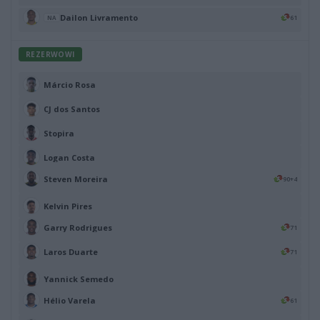
Dailon Livramento
61
NA
REZERWOWI
Márcio Rosa
CJ dos Santos
Stopira
Logan Costa
Steven Moreira
90+4
Kelvin Pires
Garry Rodrigues
71
Laros Duarte
71
Yannick Semedo
Hélio Varela
61