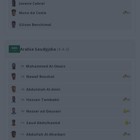
Jovane Cabral
Nuno da Costa
61
Gilson Benchimol
Arabia Saudyjska
(4-4-2)
Mohammed Al-Owais
BR
Nawaf Boushal
82
OB
Abdulelah Al-Amri
OB
Hassan Tambakti
33
OB
Nasser ad-Dausari
67
OB
Saud Abdulhamid
4
PO
Abdullah Al-Khaibari
46
PO