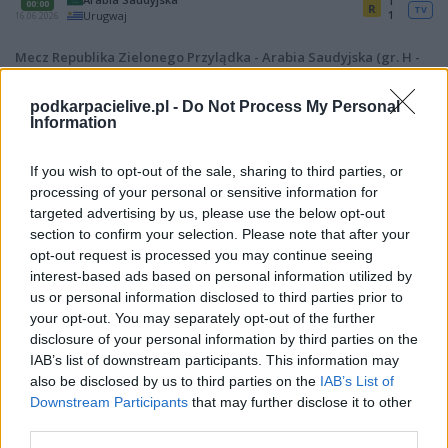
1
00:00
R
TV
1
Urugwaj
16.06.2026
Mecz Republika Zielonego Przylądka - Arabia Saudyjska (gr. H -
MŚ 2026)
Spotkanie pomiędzy
Republika Zielonego Przylądka i Arabia
podkarpacielive.pl -
Do Not Process My Personal
Saudyjska
rozegrane zostanie w ramach gr. H - MŚ 2026 (3. kolejki - gr. H
Information
(MŚ 2026)).
Na stronie
PodkarpacieLive.pl
znajdziesz
wynik meczu, strzelców
If you wish to opt-out of the sale, sharing to third parties, or
bramek, kartki, składy, statystyki i informacje o przebiegu
processing of your personal or sensitive information for
spotkania
. To kompletne źródło danych dla kibiców i pasjonatów
targeted advertising by us, please use the below opt-out
lokalnej piłki nożnej. Jeżeli aktualnie nie widzisz tutaj danych z pewnością
section to confirm your selection. Please note that after your
pracujemy nad tym żeby je uzupełnić.
opt-out request is processed you may continue seeing
Wynik meczu Republika Zielonego Przylądka vs Arabia Saudyjska
interest-based ads based on personal information utilized by
Po zakończeniu spotkania automatycznie publikujemy
oficjalny wynik
us or personal information disclosed to third parties prior to
spotkania
, a także dane meczowe, jeśli są dostępne.
your opt-out. You may separately opt-out of the further
disclosure of your personal information by third parties on the
Pełny harmonogram rozgrywek dostępny jest tutaj:
gr. H - MŚ 2026 -
terminarz
.
IAB’s list of downstream participants. This information may
also be disclosed by us to third parties on the
IAB’s List of
Informacje o składach i strzelcach
Downstream Participants
that may further disclose it to other
W miarę dostępności danych, publikujemy
składy wyjściowe,
third parties.
rezerwowych, zmiany oraz listę strzelców bramek
. Informacje te