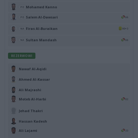
Mohamed Kanno
PO
Salem Al-Dawsari
66
PO
Firas Al-Buraikan
90+3
NA
Sultan Mandash
66
NA
REZERWOWI
Nawaf Al-Aqidi
Ahmed Al-Kassar
Ali Majrashi
Moteb Al-Harbi
82
Jehad Thakri
Hassan Kadesh
Ali Lajami
33