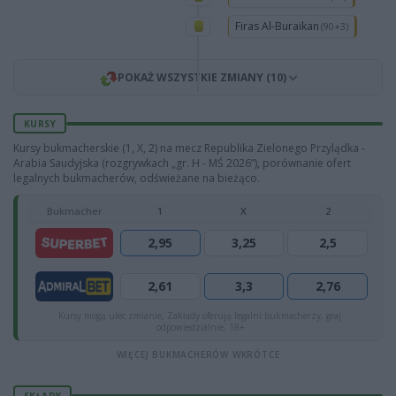
Firas Al-Buraikan
(90+3)
POKAŻ WSZYSTKIE ZMIANY (10)
KURSY
Kursy bukmacherskie (1, X, 2) na mecz Republika Zielonego Przylądka -
Arabia Saudyjska (rozgrywkach „gr. H - MŚ 2026”), porównanie ofert
legalnych bukmacherów, odświeżane na bieżąco.
Bukmacher
1
X
2
2,95
3,25
2,5
2,61
3,3
2,76
Kursy mogą ulec zmianie, Zakłady oferują legalni bukmacherzy, graj
odpowiedzialnie, 18+
WIĘCEJ BUKMACHERÓW WKRÓTCE
SKŁADY