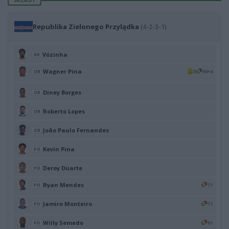
Republika Zielonego Przylądka
(4-2-3-1)
Vózinha
BR
Wagner Pina
8
90+4
OB
Diney Borges
OB
Roberto Lopes
OB
João Paulo Fernandes
OB
Kevin Pina
PO
Deroy Duarte
PO
Ryan Mendes
71
PO
Jamiro Monteiro
71
PO
Willy Semedo
61
PO