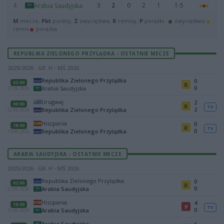
4
3
2
0
2
1
1-5
Arabia Saudyjska
M
mecze,
Pkt
punkty,
Z
zwycięstwa,
R
remisy,
P
porażki ·
zwycięstwo
remis
porażka
REPUBLIKA ZIELONEGO PRZYLĄDKA - OSTATNIE MECZE
2025/2026 · GR. H - MŚ 2026
Republika Zielonego Przylądka
0
02:00
R
0
Arabia Saudyjska
27.06.2026
Urugwaj
2
00:00
R
TV
2
Republika Zielonego Przylądka
22.06.2026
Hiszpania
0
18:00
R
TV
0
Republika Zielonego Przylądka
15.06.2026
ARABIA SAUDYJSKA - OSTATNIE MECZE
2025/2026 · GR. H - MŚ 2026
Republika Zielonego Przylądka
0
02:00
R
0
Arabia Saudyjska
27.06.2026
Hiszpania
4
18:00
P
TV
0
Arabia Saudyjska
21.06.2026
Arabia Saudyjska