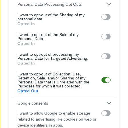
aktualizujemy zależnie od poziomu ligi i dostępnych źródeł.
Please note that this website/app uses one or more Google
Personal Data Processing Opt Outs
services and may gather and store information including but
Śledź mecze swojej drużyny
not limited to your visit or usage behaviour. You may click to
I want to opt-out of the Sharing of my
Jeśli jesteś kibicem klubu Republika Zielonego Przylądka lub Arabia
personal data.
grant or deny consent to Google and its third-party tags to
Saudyjska - zaglądaj tutaj częściej. Nasz serwis regularnie dostarcza
Opted In
use your data for below specified purposes in below Google
informacje o
terminach meczów, wynikach, transferach i newsach
consent section.
klubowych
.
I want to opt-out of the Sale of my
Personal Data.
PodkarpacieLive.pl to największa baza
meczów lokalnych drużyn
Opted In
piłkarskich
w województwie. Sprawdź nasze relacje, śledź ulubioną ligę i
bądź na bieżąco z wydarzeniami z boisk!
I want to opt-out of processing my
Personal Data for Targeted Advertising.
Analiza przed meczem: Republika Zielonego Przylądka vs Arabia
Opted In
Saudyjska
Mecz
Republika Zielonego Przylądka - Arabia Saudyjska
odbędzie
I want to opt-out of Collection, Use,
Retention, Sale, and/or Sharing of my
się w ramach 3. kolejki - gr. H (MŚ 2026). Spotkanie zostanie rozegrane w
Personal Data that Is Unrelated with the
dniu 27 czerwca 2026. Początek meczu o godz. 02:00.
Purposes for which it was collected.
Opted Out
Republika Zielonego Przylądka
oraz
Arabia Saudyjska
zmierzą się w
fazie grupowej gr. H - MŚ 2026. Poniżej znajdziesz aktualną tabelę grupy
oraz ostatnie mecze obu reprezentacji.
Google consents
gr. H - MŚ 2026 - sytuacja w tabeli
I want to allow Google to enable storage
Przed meczami 3. kolejki - gr. H (MŚ 2026) gospodarze (Republika
related to advertising like cookies on web or
Zielonego Przylądka) zajmują
2. miejsce
w tabeli. Goście (Arabia
device identifiers in apps.