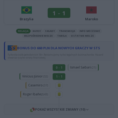
1
-
1
Brazylia
Maroko
RELACJA
KURSY
SKŁADY
TRANSMISJA
INFO MECZOWE
BEZPOŚREDNIE MECZE
TABELA
OSTATNIE MECZE
BONUS DO 660 PLN DLA NOWYCH GRACZY W STS
Tylko dla osób pełnoletnich 18+. Reklamujemy tylko legalnych bukmacherów. Hazard
stwarza ryzyko straty finansowej.
Ismael Saibari
0 - 1
(21)
Vinícius Júnior
1 - 1
(32)
Casemiro
(37)
Roger Ibañez
(43)
POKAŻ WSZYSTKIE ZMIANY (10)