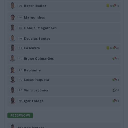
Roger Ibañez
43
46
OB
Marquinhos
OB
Gabriel Magalhães
OB
Douglas Santos
OB
Casemiro
37
46
PO
Bruno Guimarães
80
PO
Raphinha
PO
Lucas Paquetá
61
PO
Vinícius Júnior
32
PO
Igor Thiago
61
NA
REZERWOWI
Ederson Moraes