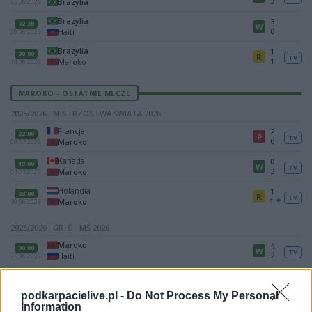
3
Brazylia
25.06.2026
Brazylia
3
02:30
W
0
Haiti
20.06.2026
Brazylia
1
00:00
R
TV
1
Maroko
14.06.2026
MAROKO - OSTATNIE MECZE
2025/2026 · MISTRZOSTWA ŚWIATA 2026
Francja
2
22:00
P
TV
0
Maroko
09.07.2026
Kanada
0
19:00
W
TV
3
Maroko
04.07.2026
Holandia
1
03:00
R
TV
1
*
Maroko
30.06.2026
2025/2026 · GR. C - MŚ 2026
Maroko
4
00:00
W
TV
2
Haiti
25.06.2026
Szkocja
0
00:00
W
1
Maroko
20.06.2026
podkarpacielive.pl -
Do Not Process My Personal
Information