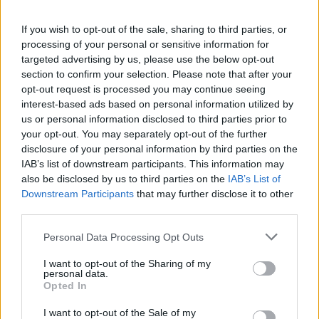
ZOBACZ WIĘCEJ (1)
If you wish to opt-out of the sale, sharing to third parties, or
Mecz Brazylia - Maroko (gr. C - MŚ 2026)
processing of your personal or sensitive information for
Spotkanie pomiędzy
Brazylia i Maroko
rozegrane zostanie w ramach
targeted advertising by us, please use the below opt-out
gr. C - MŚ 2026 (1. kolejki - gr. C (MŚ 2026)).
section to confirm your selection. Please note that after your
Na stronie
PodkarpacieLive.pl
znajdziesz
wynik meczu, strzelców
opt-out request is processed you may continue seeing
bramek, kartki, składy, statystyki i informacje o przebiegu
interest-based ads based on personal information utilized by
spotkania
. To kompletne źródło danych dla kibiców i pasjonatów
us or personal information disclosed to third parties prior to
lokalnej piłki nożnej. Jeżeli aktualnie nie widzisz tutaj danych z pewnością
your opt-out. You may separately opt-out of the further
pracujemy nad tym żeby je uzupełnić.
disclosure of your personal information by third parties on the
Wynik meczu Brazylia vs Maroko
IAB’s list of downstream participants. This information may
also be disclosed by us to third parties on the
IAB’s List of
Po zakończeniu spotkania automatycznie publikujemy
oficjalny wynik
spotkania
, a także dane meczowe, jeśli są dostępne.
Downstream Participants
that may further disclose it to other
third parties.
Pełny harmonogram rozgrywek dostępny jest tutaj:
gr. C - MŚ 2026 -
terminarz
.
Please note that this website/app uses one or more Google
Personal Data Processing Opt Outs
Informacje o składach i strzelcach
services and may gather and store information including but
not limited to your visit or usage behaviour. You may click to
I want to opt-out of the Sharing of my
W miarę dostępności danych, publikujemy
składy wyjściowe,
personal data.
grant or deny consent to Google and its third-party tags to
rezerwowych, zmiany oraz listę strzelców bramek
. Informacje te
Opted In
aktualizujemy zależnie od poziomu ligi i dostępnych źródeł.
use your data for below specified purposes in below Google
consent section.
I want to opt-out of the Sale of my
Śledź mecze swojej drużyny