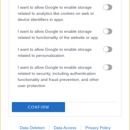
Wynik meczu Brazylia - Maroko znajdziesz na naszej stronie zaraz po jego
I want to allow Google to enable storage
zakończeniu. Jeżeli szukasz informacji meczowych, zajrzyj tutaj:
Brazylia
related to analytics like cookies on web or
vs. Maroko - wynik, składy, strzelcy
device identifiers in apps.
Jeżeli w internecie lub TV dostępna jest
transmisja na żywo z meczu
Brazylia vs. Maroko
albo innych spotkań gr. C - MŚ 2026 na pewno
I want to allow Google to enable storage
znajdziesz takie informacje na naszym portalu. Możliwe jednak, że nigdzie
related to functionality of the website or app.
nie pojawi się stream online z tego pojedynku. Śledź portal
podkarpacieLIVE.pl i bądź na bieżąco.
I want to allow Google to enable storage
related to personalization.
Asseco Resovia
Developres Rzeszów
ITA TOOLS Stal Mielec
I want to allow Google to enable storage
|
|
|
Cellfast Wilki Krosno
Texom Stal Rzeszów
Stal Mielec
related to security, including authentication
|
|
|
Motor Lublin
functionality and fraud prevention, and other
Stal Rzeszów
Stal Stalowa Wola
Wisła Kraków
|
|
|
|
user protection.
Resovia
Wieczysta Kraków
Sandecja Nowy Sącz
|
|
|
Siarka Tarnobrzeg
Wisłoka Dębica
4 liga podkarpacka
|
|
|
JKS Jarosław
Karpaty Krosno
|
CONFIRM
Mecze dziś
Wyniki LIVE
Transmisje
O nas
Kontakt
|
|
|
|
|
Polityka prywatności
pehasports.com
| Polecamy:
|
kartki okolicznościowe
Data Deletion
Data Access
Privacy Policy