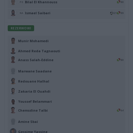
Bilal El Khannouss
80
PO
Ismael Saibari
21
89
NA
REZERWOWI
Munir Mohamedi
Ahmed Reda Tagnaouti
Anass Salah-Eddine
80
Marwane Saadane
Redouane Halhal
Zakaria El Ouahdi
Youssef Belammari
Chemsdine Talbi
64
Amine Sbai
Gessime Yassine