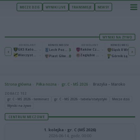
MECZE DZIŚ
WYNIKI LIVE
TRANSMISJE
NEWSY
WYNIKI NA ŻYWO
ECZU
ODWOŁANY
KONIEC MECZU
ODWOŁANY
KONIEC MECZU
1
GKS Katowice
-
3
Raków Częstochowa
-
2
Bruk-Bet Termalica Nieciecza
Lech Poznań
Śląsk II Wrocław
‹
›
Wieczysta Kraków
-
Zagłębie Lubin
-
2
0
0
Warta Poznań
Piast Gliwice
Górnik Łęczna
Strona główna
Piłka nożna
gr. C - MŚ 2026
Brazylia – Maroko
ZOBACZ TEŻ
gr. C - MŚ 2026 - terminarz
gr. C - MŚ 2026 - tabela/statystyki
Mecze dziś
Wyniki na żywo
CENTRUM MECZOWE
1. kolejka - gr. C (MŚ 2026)
2026-06-14, godz. 00:00