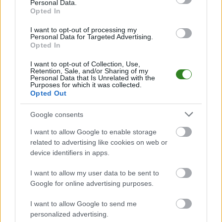
Personal Data.
Jeśli jesteś kibicem klubu Brazylia lub Maroko - zaglądaj tutaj częściej.
Opted In
Nasz serwis regularnie dostarcza informacje o
terminach meczów,
wynikach, transferach i newsach klubowych
.
I want to opt-out of processing my
Personal Data for Targeted Advertising.
PodkarpacieLive.pl to największa baza
meczów lokalnych drużyn
Opted In
piłkarskich
w województwie. Sprawdź nasze relacje, śledź ulubioną ligę i
bądź na bieżąco z wydarzeniami z boisk!
I want to opt-out of Collection, Use,
Retention, Sale, and/or Sharing of my
Analiza przed meczem: Brazylia vs Maroko
Personal Data that Is Unrelated with the
Purposes for which it was collected.
Mecz
Brazylia - Maroko
odbędzie się w ramach 1. kolejki - gr. C (MŚ
Opted Out
2026). Spotkanie zostanie rozegrane w dniu 14 czerwca 2026. Początek
meczu o godz. 00:00.
Google consents
Brazylia
oraz
Maroko
zmierzą się w fazie grupowej gr. C - MŚ 2026.
Poniżej znajdziesz aktualną tabelę grupy oraz ostatnie mecze obu
I want to allow Google to enable storage
reprezentacji.
related to advertising like cookies on web or
device identifiers in apps.
gr. C - MŚ 2026 - sytuacja w tabeli
Przed meczami 1. kolejki - gr. C (MŚ 2026) gospodarze (Brazylia) zajmują
I want to allow my user data to be sent to
1. miejsce
w tabeli. Goście (Maroko) plasują się na
2. miejscu.
Google for online advertising purposes.
Poniżej znajdziesz także ostatnie mecze obu drużyn oraz statystyki
bramkowe.
I want to allow Google to send me
personalized advertising.
Brazylia vs. Maroko - relacja, wynik na żywo, transmisja