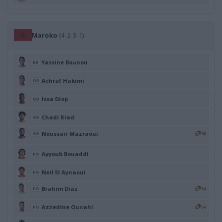
Maroko
(4-2-3-1)
Yassine Bounou
BR
Achraf Hakimi
OB
Issa Diop
OB
Chadi Riad
OB
Noussair Mazraoui
80
OB
Ayyoub Bouaddi
PO
Neil El Aynaoui
PO
Brahim Díaz
64
PO
Azzedine Ounahi
64
PO