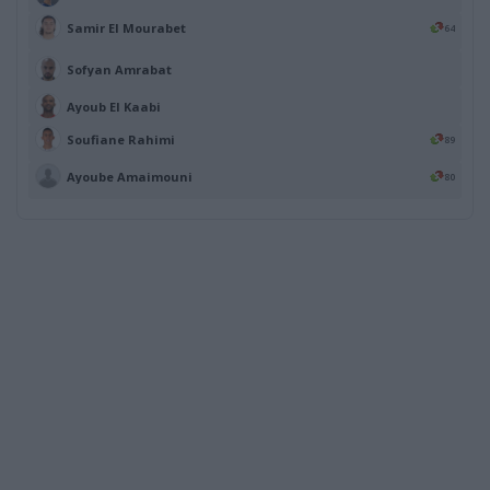
Samir El Mourabet
64
Sofyan Amrabat
Ayoub El Kaabi
Soufiane Rahimi
89
Ayoube Amaimouni
80