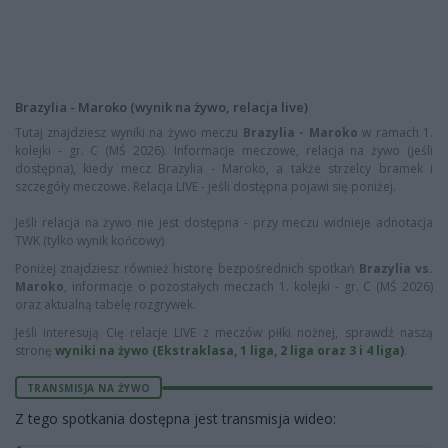
Brazylia - Maroko (wynik na żywo, relacja live)
Tutaj znajdziesz wyniki na żywo meczu
Brazylia - Maroko
w ramach 1.
kolejki - gr. C (MŚ 2026). Informacje meczowe, relacja na żywo (jeśli
dostępna), kiedy mecz Brazylia - Maroko, a także strzelcy bramek i
szczegóły meczowe. Relacja LIVE - jeśli dostępna pojawi się poniżej.
Jeśli relacja na żywo nie jest dostępna - przy meczu widnieje adnotacja
TWK (tylko wynik końcowy)
Poniżej znajdziesz również historę bezpośrednich spotkań
Brazylia vs.
Maroko
, informacje o pozostałych meczach 1. kolejki - gr. C (MŚ 2026)
oraz aktualną tabelę rozgrywek.
Jeśli interesują Cię relacje LIVE z meczów piłki nożnej, sprawdź naszą
stronę
wyniki na żywo (Ekstraklasa, 1 liga, 2 liga oraz 3 i 4 liga)
.
TRANSMISJA NA ŻYWO
Z tego spotkania dostępna jest transmisja wideo: