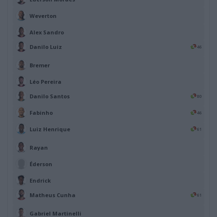
Weverton
Alex Sandro
Danilo Luiz
46
Bremer
Léo Pereira
Danilo Santos
80
Fabinho
46
Luiz Henrique
61
Rayan
Éderson
Endrick
Matheus Cunha
61
Gabriel Martinelli