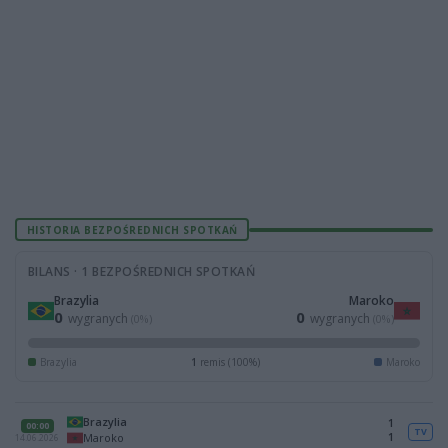
HISTORIA BEZPOŚREDNICH SPOTKAŃ
BILANS · 1 BEZPOŚREDNICH SPOTKAŃ
Brazylia
Maroko
0
0
wygranych
wygranych
(0%)
(0%)
Brazylia
1
remis (100%)
Maroko
Brazylia
1
00:00
TV
1
Maroko
14.06.2026