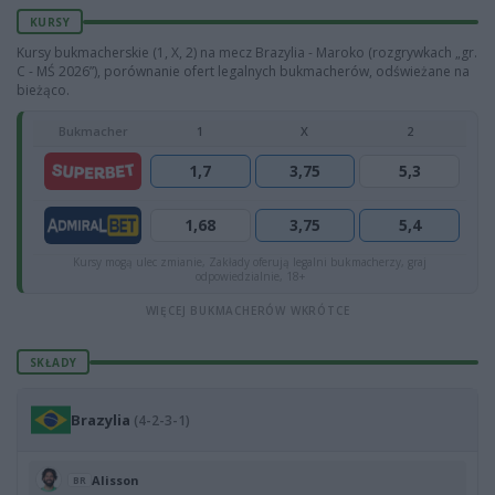
KURSY
Kursy bukmacherskie (1, X, 2) na mecz Brazylia - Maroko (rozgrywkach „gr.
C - MŚ 2026”), porównanie ofert legalnych bukmacherów, odświeżane na
bieżąco.
Bukmacher
1
X
2
1,7
3,75
5,3
1,68
3,75
5,4
Kursy mogą ulec zmianie, Zakłady oferują legalni bukmacherzy, graj
odpowiedzialnie, 18+
WIĘCEJ BUKMACHERÓW WKRÓTCE
SKŁADY
Brazylia
(4-2-3-1)
Alisson
BR