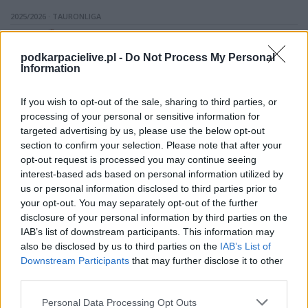
2025/2026 · TAURONLIGA
JSW Jastrzębski Węgiel
3
14:45
W
1
Indykpol AZS Olsztyn
22.03.2026
podkarpacielive.pl -
Do Not Process My Personal
JSW Jastrzębski Węgiel
3
14:45
Information
W
1
Cuprum Stilon Gorzów
14.03.2026
JSW Jastrzębski Węgiel
1
17:30
P
If you wish to opt-out of the sale, sharing to third parties, or
3
Barkom Każany Lwów
26.02.2026
processing of your personal or sensitive information for
JSW Jastrzębski Węgiel
3
17:30
W
targeted advertising by us, please use the below opt-out
1
PGE GiEK SKRA Bełchatów
13.02.2026
section to confirm your selection. Please note that after your
opt-out request is processed you may continue seeing
ZOBACZ WIĘCEJ (9)
interest-based ads based on personal information utilized by
us or personal information disclosed to third parties prior to
PGE PROJEKT WARSZAWA - OSTATNIE MECZE NA WYJEZDZIE
your opt-out. You may separately opt-out of the further
2025/2026 · TAURONLIGA - FAZA PLAY-OFF
disclosure of your personal information by third parties on the
IAB’s list of downstream participants. This information may
Asseco Resovia
0
17:30
W
TV
3
PGE Projekt Warszawa
06.05.2026
also be disclosed by us to third parties on the
IAB’s List of
Downstream Participants
that may further disclose it to other
Asseco Resovia
1
17:30
W
TV
3
PGE Projekt Warszawa
30.04.2026
third parties.
Bogdanka LUK Lublin
3
18:00
P
Please note that this website/app uses one or more Google
Personal Data Processing Opt Outs
1
PGE Projekt Warszawa
18.04.2026