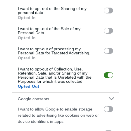
services and may gather and store information including but
JSW Jastrzębski Węgiel
3
17:30
P
not limited to your visit or usage behaviour. You may click to
I want to opt-out of the Sharing of my
2
PGE Projekt Warszawa
04.04.2026
personal data.
grant or deny consent to Google and its third-party tags to
Opted In
use your data for below specified purposes in below Google
2025/2026 · TAURONLIGA
consent section.
InPost ChKS Chełm
I want to opt-out of the Sale of my
0
17:30
W
Personal Data.
3
PGE Projekt Warszawa
21.03.2026
Opted In
ZOBACZ WIĘCEJ (12)
I want to opt-out of processing my
Personal Data for Targeted Advertising.
Opted In
JSW Jastrzębski Węgiel vs. PGE Projekt Warszawa
W przypadku spotkań siatkarskich takich jak mecz rozgrywek
I want to opt-out of Collection, Use,
TauronLiga - faza play-off
JSW Jastrzębski Węgiel - PGE Projekt
Retention, Sale, and/or Sharing of my
Warszawa
, niezwykle istotne są nie tylko same wyniki setów, ale również
Personal Data that Is Unrelated with the
Purposes for which it was collected.
dyspozycja drużyn, skuteczność ataku, liczba bloków i zagrywek. Na
Opted Out
naszej stronie sukcesywnie rozbudowujemy bazę danych, by te
informacje również się tu pojawiły.
Google consents
Zależy nam, abyś miał pełny obraz rywalizacji w
TauronLiga - faza
play-off
. Pracujemy nad wprowadzeniem
szczegółowych statystyk
I want to allow Google to enable storage
indywidualnych
oraz
zaawansowanej analizy meczowej
(m.in.
related to advertising like cookies on web or
procent skuteczności, średnia liczba punktów na set, ilość błędów
device identifiers in apps.
własnych).