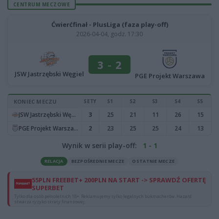
CENTRUM MECZOWE
Ćwierćfinał - PlusLiga (faza play-off)
2026-04-04, godz. 17:30
3
-
2
JSW Jastrzębski Węgiel
PGE Projekt Warszawa
KONIEC MECZU
SETY
S1
S2
S3
S4
S5
JSW Jastrzębski Węgiel
3
25
21
11
26
15
PGE Projekt Warszawa
2
23
25
25
24
13
Wynik w serii play-off:
1 - 1
RELACJA
BEZPOŚREDNIE MECZE
OSTATNIE MECZE
55PLN FREEBET+ 200PLN NA START -> SPRAWDŹ OFERTĘ
SUPERBET
Tylko dla osób pełnoletnich 18+. Reklamujemy tylko legalnych bukmacherów. Hazard
stwarza ryzyko straty finansowej.