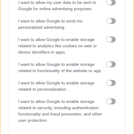
Historia bezpośrednich meczów (TauronLiga - faza play-off)
I want to allow my user data to be sent to
Pod wynikiem meczu JSW Jastrzębski Węgiel - PGE Projekt Warszawa
Google for online advertising purposes.
znajdziesz także
historię bezpośrednich meczów
pomiędzy tymi
zespołami oraz
aktualną tabelę TauronLiga - faza play-off
.
I want to allow Google to send me
personalized advertising.
Dlaczego warto śledzić mecze siatkarskie na PodkarpacieLive.pl?
Serwis
PodkarpacieLive.pl
zapewnia dostęp do danych meczowych,
I want to allow Google to enable storage
terminów spotkań, wyników oraz aktualnych zestawień ligowych. Na
related to analytics like cookies on web or
naszej stronie znajdziesz także rozmowy z zawodnikami, wywiady, a także
device identifiers in apps.
informacje o transferach i najnowsze wieści z rozgrywek
TauronLiga -
faza play-off
I want to allow Google to enable storage
Jeżeli interesują Cię inne mecze tej kolejki lub wyniki Twojej ulubionej
related to functionality of the website or app.
drużyny - skorzystaj z naszej wyszukiwarki lub przejdź do sekcji
TauronLiga - faza play-off - terminarz
.
I want to allow Google to enable storage
related to personalization.
Asseco Resovia
Developres Rzeszów
ITA TOOLS Stal Mielec
I want to allow Google to enable storage
|
|
|
Cellfast Wilki Krosno
Texom Stal Rzeszów
Stal Mielec
related to security, including authentication
|
|
|
Motor Lublin
Stal Rzeszów
Stal Stalowa Wola
Wisła Kraków
functionality and fraud prevention, and other
|
|
|
|
user protection.
Resovia
Wieczysta Kraków
Sandecja Nowy Sącz
|
|
|
Siarka Tarnobrzeg
Wisłoka Dębica
4 liga podkarpacka
|
|
|