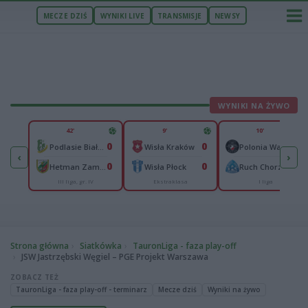
MECZE DZIŚ
WYNIKI LIVE
TRANSMISJE
NEWSY
WYNIKI NA ŻYWO
U
42'
9'
10'
2
0
0
0
om
Podlasie Biała Podlaska
Wisła Kraków
Polonia Warszawa
‹
›
2
0
0
0
ce
Hetman Zamość
Wisła Płock
Ruch Chorzów
III liga, gr. IV
Ekstraklasa
I liga
Strona główna
Siatkówka
TauronLiga - faza play-off
JSW Jastrzębski Węgiel – PGE Projekt Warszawa
ZOBACZ TEŻ
TauronLiga - faza play-off - terminarz
Mecze dziś
Wyniki na żywo