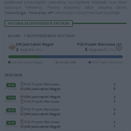
punktowali poszczególni zawodnicy, szczegółowe statystyki oraz dane
dotyczące frekwencji. Poniżej znajdziesz także aktualną tabelę
TauronLiga - faza play-off
i informacje o innych meczach tej kolejki.
HISTORIA BEZPOŚREDNICH SPOTKAŃ
BILANS · 7 BEZPOŚREDNICH SPOTKAŃ
JSW Jastrzębski Węgiel
PGE Projekt Warszawa
2
5
wygrane
wygranych
(29%)
(71%)
JSW Jastrzębski Węgiel
0
remisów (0%)
PGE Projekt Warszawa
2025/2026
PGE Projekt Warszawa
3
20:00
0
JSW Jastrzębski Węgiel
07.04.2026
JSW Jastrzębski Węgiel
3
17:30
2
PGE Projekt Warszawa
04.04.2026
PGE Projekt Warszawa
3
20:00
0
JSW Jastrzębski Węgiel
27.03.2026
PGE Projekt Warszawa
3
20:00
1
JSW Jastrzębski Węgiel
14.01.2026