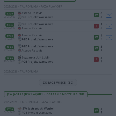
2025/2026 · TAURONLIGA - FAZA PLAY-OFF
Asseco Resovia
0
17:30
W
TV
3
PGE Projekt Warszawa
06.05.2026
PGE Projekt Warszawa
2
14:45
P
TV
3
Asseco Resovia
03.05.2026
Asseco Resovia
1
17:30
W
TV
3
PGE Projekt Warszawa
30.04.2026
PGE Projekt Warszawa
3
20:00
W
2
Asseco Resovia
27.04.2026
Bogdanka LUK Lublin
3
18:00
P
1
PGE Projekt Warszawa
18.04.2026
2025/2026 · TAURONLIGA
ZOBACZ WIĘCEJ (30)
JSW JASTRZĘBSKI WĘGIEL - OSTATNIE MECZE U SIEBIE
2025/2026 · TAURONLIGA - FAZA PLAY-OFF
JSW Jastrzębski Węgiel
3
17:30
W
2
PGE Projekt Warszawa
04.04.2026