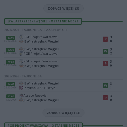
ZOBACZ WIĘCEJ (3)
JSW JASTRZĘBSKI WĘGIEL - OSTATNIE MECZE
2025/2026 · TAURONLIGA - FAZA PLAY-OFF
PGE Projekt Warszawa
3
20:00
P
0
JSW Jastrzębski Węgiel
07.04.2026
JSW Jastrzębski Węgiel
3
17:30
W
2
PGE Projekt Warszawa
04.04.2026
PGE Projekt Warszawa
3
20:00
P
0
JSW Jastrzębski Węgiel
27.03.2026
2025/2026 · TAURONLIGA
JSW Jastrzębski Węgiel
3
14:45
W
1
Indykpol AZS Olsztyn
22.03.2026
Asseco Resovia
3
20:00
P
0
JSW Jastrzębski Węgiel
19.03.2026
ZOBACZ WIĘCEJ (24)
PGE PROJEKT WARSZAWA - OSTATNIE MECZE