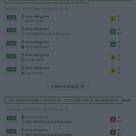
2025/2026 · RZESZÓW > KLASA B, GR. III
Arka Albigowa
1
14:00
R
1
HALO Hyżne
17.05.2026
Arka Albigowa
3
17:00
W
0
*
UKS SMS/Korona II Rzeszów
02.05.2026
Arka Albigowa
2
14:00
W
1
Polonia Hyżne
19.04.2026
Arka Albigowa
0
14:00
R
0
Orzeł Harta
19.10.2025
Arka Albigowa
0
14:00
R
0
Dąb Kosina
12.10.2025
ZOBACZ WIĘCEJ (3)
UKS SMS/KORONA II RZESZÓW - OSTATNIE MECZE NA WYJEZDZIE
2025/2026 · RZESZÓW > KLASA B, GR. III
Polonia Hyżne
3
17:00
P
0
*
UKS SMS/Korona II Rzeszów
30.05.2026
Arka Albigowa
3
17:00
P
0
*
UKS SMS/Korona II Rzeszów
02.05.2026