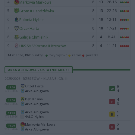
4
8
13
26-16
Markovia Markowa
5
8
13
22-26
Grom II Handzlówka
6
7
10
12-11
Polonia Hyżne
7
8
10
17-21
Orzeł Harta
8
8
4
8-41
Galicja Chmielnik
9
8
4
11-21
UKS SMS/Korona II Rzeszów
M
mecze,
Pkt
punkty ·
zwycięstwo
remis
porażka
ARKA ALBIGOWA - OSTATNIE MECZE
2025/2026 · RZESZÓW > KLASA B, GR. III
Orzeł Harta
0
17:30
W
4
Arka Albigowa
30.05.2026
Dąb Kosina
4
14:00
P
3
Arka Albigowa
24.05.2026
Arka Albigowa
1
14:00
R
1
HALO Hyżne
17.05.2026
Markovia Markowa
2
16:00
P
0
Arka Albigowa
10.05.2026