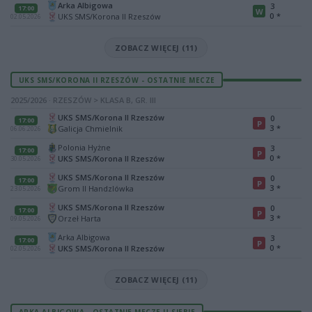
Arka Albigowa
3
17:00
W
0
*
UKS SMS/Korona II Rzeszów
02.05.2026
ZOBACZ WIĘCEJ (11)
UKS SMS/KORONA II RZESZÓW - OSTATNIE MECZE
2025/2026 · RZESZÓW > KLASA B, GR. III
UKS SMS/Korona II Rzeszów
0
17:00
P
3
*
Galicja Chmielnik
06.06.2026
Polonia Hyżne
3
17:00
P
0
*
UKS SMS/Korona II Rzeszów
30.05.2026
UKS SMS/Korona II Rzeszów
0
17:00
P
3
*
Grom II Handzlówka
23.05.2026
UKS SMS/Korona II Rzeszów
0
17:00
P
3
*
Orzeł Harta
09.05.2026
Arka Albigowa
3
17:00
P
0
*
UKS SMS/Korona II Rzeszów
02.05.2026
ZOBACZ WIĘCEJ (11)
ARKA ALBIGOWA - OSTATNIE MECZE U SIEBIE