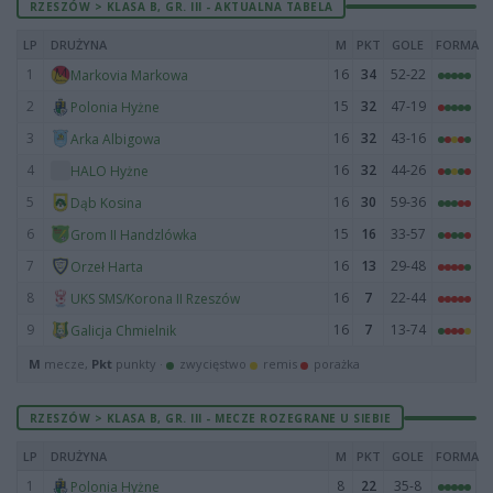
RZESZÓW > KLASA B, GR. III - AKTUALNA TABELA
LP
DRUŻYNA
M
PKT
GOLE
FORMA
1
16
34
52-22
Markovia Markowa
2
15
32
47-19
Polonia Hyżne
3
16
32
43-16
Arka Albigowa
4
16
32
44-26
HALO Hyżne
5
16
30
59-36
Dąb Kosina
6
15
16
33-57
Grom II Handzlówka
7
16
13
29-48
Orzeł Harta
8
16
7
22-44
UKS SMS/Korona II Rzeszów
9
16
7
13-74
Galicja Chmielnik
M
mecze,
Pkt
punkty ·
zwycięstwo
remis
porażka
RZESZÓW > KLASA B, GR. III - MECZE ROZEGRANE U SIEBIE
LP
DRUŻYNA
M
PKT
GOLE
FORMA
1
8
22
35-8
Polonia Hyżne