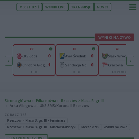
MECZE DZIŚ
WYNIKI LIVE
TRANSMISJE
NEWSY
WYNIKI NA ŻYWO
U
39'
38'
23'
5
0
0
0
Legia II Warszawa
ŁKS Łódź
Avia Świdnik
Śląsk Wrocław
‹
›
0
1
0
0
n
Chrobry Głogów
Sandecja Nowy Sącz
Cracovia
I liga
II liga
Ekstraklasa
Strona główna
Piłka nożna
Rzeszów > Klasa B, gr. III
Arka Albigowa – UKS SMS/Korona II Rzeszów
ZOBACZ TEŻ
Rzeszów > Klasa B, gr. III - terminarz
Rzeszów > Klasa B, gr. III - tabela/statystyki
Mecze dziś
Wyniki na żywo
CENTRUM MECZOWE