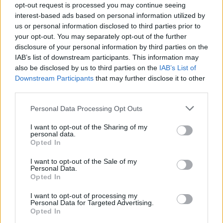
portalu. Możliwe jednak, że nigdzie nie pojawi się stream online z tego
opt-out request is processed you may continue seeing
pojedynku. Śledź portal podkarpacieLIVE.pl i bądź na bieżąco.
interest-based ads based on personal information utilized by
us or personal information disclosed to third parties prior to
your opt-out. You may separately opt-out of the further
disclosure of your personal information by third parties on the
Asseco Resovia
Developres Rzeszów
ITA TOOLS Stal Mielec
|
|
|
IAB’s list of downstream participants. This information may
Cellfast Wilki Krosno
Texom Stal Rzeszów
Stal Mielec
|
|
|
also be disclosed by us to third parties on the
IAB’s List of
Motor Lublin
Stal Rzeszów
Stal Stalowa Wola
Wisła Kraków
|
|
|
|
Downstream Participants
that may further disclose it to other
Resovia
Wieczysta Kraków
Sandecja Nowy Sącz
|
|
|
third parties.
Siarka Tarnobrzeg
Wisłoka Dębica
4 liga podkarpacka
|
|
|
Please note that this website/app uses one or more Google
JKS Jarosław
Karpaty Krosno
Personal Data Processing Opt Outs
|
services and may gather and store information including but
not limited to your visit or usage behaviour. You may click to
I want to opt-out of the Sharing of my
Mecze dziś
Wyniki LIVE
Transmisje
O nas
Kontakt
|
|
|
|
|
personal data.
grant or deny consent to Google and its third-party tags to
Polityka prywatności
pehasports.com
Opted In
| Polecamy:
|
use your data for below specified purposes in below Google
kartki okolicznościowe
consent section.
I want to opt-out of the Sale of my
Personal Data.
Opted In
I want to opt-out of processing my
Personal Data for Targeted Advertising.
Opted In