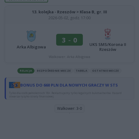
13. kolejka - Rzeszów > Klasa B, gr. III
2026-05-02, godz. 17:00
3
-
0
UKS SMS/Korona II
Arka Albigowa
Rzeszów
Walkower: Arka Albigowa
RELACJA
BEZPOŚREDNIE MECZE
TABELA
OSTATNIE MECZE
BONUS DO 660 PLN DLA NOWYCH GRACZY W STS
Tylko dla osób pełnoletnich 18+. Reklamujemy tylko legalnych bukmacherów. Hazard
stwarza ryzyko straty finansowej.
Walkower: 3-0