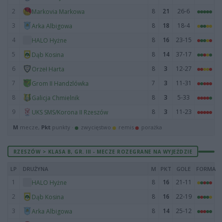
2
8
21
26-6
Markovia Markowa
3
8
18
18-4
Arka Albigowa
4
8
16
23-15
HALO Hyżne
5
8
14
37-17
Dąb Kosina
6
8
3
12-27
Orzeł Harta
7
7
3
11-31
Grom II Handzlówka
8
8
3
5-33
Galicja Chmielnik
9
8
3
11-23
UKS SMS/Korona II Rzeszów
M
mecze,
Pkt
punkty ·
zwycięstwo
remis
porażka
RZESZÓW > KLASA B, GR. III - MECZE ROZEGRANE NA WYJEŹDZIE
LP
DRUŻYNA
M
PKT
GOLE
FORMA
1
8
16
21-11
HALO Hyżne
2
8
16
22-19
Dąb Kosina
3
8
14
25-12
Arka Albigowa