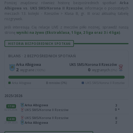
Poniżej znajdziesz również historę bezpośrednich spotkań
Arka
Albigowa vs. UKS SMS/Korona II Rzeszów
, informacje o pozostałych
meczach 13. kolejki - Rzeszów > Klasa B, gr. III oraz aktualną tabelę
rozgrywek.
Jeśli interesują Cię relacje LIVE z meczów piłki nożnej, sprawdź naszą
stronę
wyniki na żywo (Ekstraklasa, 1 liga, 2 liga oraz 3 i 4 liga)
.
HISTORIA BEZPOŚREDNICH SPOTKAŃ
BILANS · 2 BEZPOŚREDNICH SPOTKAŃ
Arka Albigowa
UKS SMS/Korona II Rzeszów
2
0
wygrane
wygranych
(100%)
(0%)
Arka Albigowa
0
remisów (0%)
UKS SMS/Korona II Rzeszów
2025/2026
Arka Albigowa
3
17:00
0
*
UKS SMS/Korona II Rzeszów
02.05.2026
UKS SMS/Korona II Rzeszów
0
14:00
2
Arka Albigowa
21.09.2025