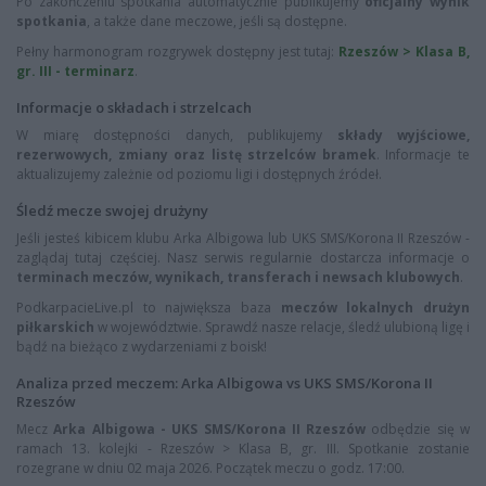
Po zakończeniu spotkania automatycznie publikujemy
oficjalny wynik
spotkania
, a także dane meczowe, jeśli są dostępne.
Pełny harmonogram rozgrywek dostępny jest tutaj:
Rzeszów > Klasa B,
gr. III - terminarz
.
Informacje o składach i strzelcach
W miarę dostępności danych, publikujemy
składy wyjściowe,
rezerwowych, zmiany oraz listę strzelców bramek
. Informacje te
aktualizujemy zależnie od poziomu ligi i dostępnych źródeł.
Śledź mecze swojej drużyny
Jeśli jesteś kibicem klubu Arka Albigowa lub UKS SMS/Korona II Rzeszów -
zaglądaj tutaj częściej. Nasz serwis regularnie dostarcza informacje o
terminach meczów, wynikach, transferach i newsach klubowych
.
PodkarpacieLive.pl to największa baza
meczów lokalnych drużyn
piłkarskich
w województwie. Sprawdź nasze relacje, śledź ulubioną ligę i
bądź na bieżąco z wydarzeniami z boisk!
Analiza przed meczem: Arka Albigowa vs UKS SMS/Korona II
Rzeszów
Mecz
Arka Albigowa - UKS SMS/Korona II Rzeszów
odbędzie się w
ramach 13. kolejki - Rzeszów > Klasa B, gr. III. Spotkanie zostanie
rozegrane w dniu 02 maja 2026. Początek meczu o godz. 17:00.