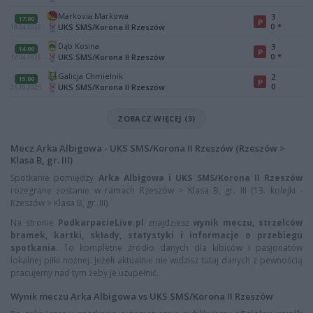
Markovia Markowa
3
17:00
P
0
*
UKS SMS/Korona II Rzeszów
18.04.2026
Dąb Kosina
3
14:00
P
0
*
UKS SMS/Korona II Rzeszów
12.04.2026
Galicja Chmielnik
2
15:00
P
0
UKS SMS/Korona II Rzeszów
25.10.2025
ZOBACZ WIĘCEJ (3)
Mecz Arka Albigowa - UKS SMS/Korona II Rzeszów (Rzeszów >
Klasa B, gr. III)
Spotkanie pomiędzy
Arka Albigowa i UKS SMS/Korona II Rzeszów
rozegrane zostanie w ramach Rzeszów > Klasa B, gr. III (13. kolejki -
Rzeszów > Klasa B, gr. III).
Na stronie
PodkarpacieLive.pl
znajdziesz
wynik meczu, strzelców
bramek, kartki, składy, statystyki i informacje o przebiegu
spotkania
. To kompletne źródło danych dla kibiców i pasjonatów
lokalnej piłki nożnej. Jeżeli aktualnie nie widzisz tutaj danych z pewnością
pracujemy nad tym żeby je uzupełnić.
Wynik meczu Arka Albigowa vs UKS SMS/Korona II Rzeszów