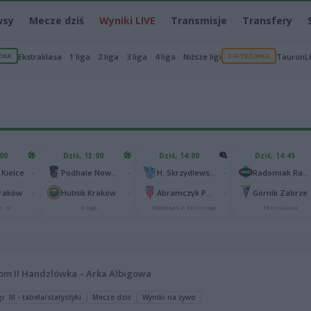
wsy
Mecze dziś
Wyniki LIVE
Transmisje
Transfery
ŻNA
Ekstraklasa
1 liga
2 liga
3 liga
4 liga
Niższe ligi
SIATKÓWKA
TauronL
:00
Dziś, 13:00
Dziś, 14:00
Dziś, 14:45
-
-
-
 Kielce
Podhale Nowy Targ
H. Skrzydlewska Orzeł Łódź
Radomiak Radom
-
-
-
Kraków
Hutnik Kraków
Abramczyk Polonia Bydgoszcz
Górnik Zabrze
r. IV
II liga
Metalkas 2. Ekstraliga
Ekstraklasa
om II Handzlówka – Arka Albigowa
. III - tabela/statystyki
Mecze dziś
Wyniki na żywo