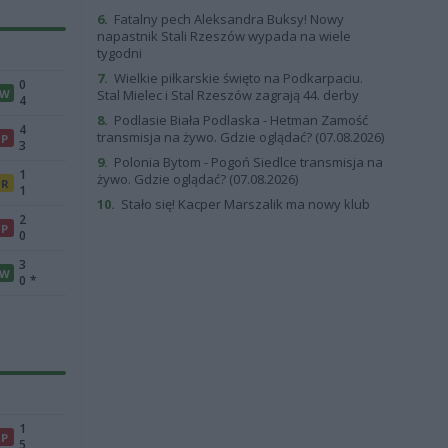
6.
Fatalny pech Aleksandra Buksy! Nowy
napastnik Stali Rzeszów wypada na wiele
tygodni
7.
Wielkie piłkarskie święto na Podkarpaciu.
0
W
Stal Mielec i Stal Rzeszów zagrają 44. derby
4
8.
Podlasie Biała Podlaska - Hetman Zamość
4
transmisja na żywo. Gdzie oglądać? (07.08.2026)
P
3
9.
Polonia Bytom - Pogoń Siedlce transmisja na
1
żywo. Gdzie oglądać? (07.08.2026)
R
1
10.
Stało się! Kacper Marszalik ma nowy klub
2
P
0
3
W
0
*
1
P
5