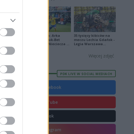
7
[ZDJĘCIA]
1
3
3
Ekstraklasa: Arka
35 tysięcy kibiców na
Gdynia - Bruk-Bet
meczu Lechia Gdańsk -
Termalica Nieciecza 2-
Legia Warszawa
3 [ZDJĘCIA]
[OPRAWA, ZDJĘCIA]
Więcej zdjęć
E
FORMA
PDK LIVE W SOCIAL MEDIACH
1
9
Facebook
2
YouTube
6
6
TikTok
1
Instagram
1