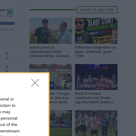
owa
WIDEO Z MECZÓW
0%)
 Albigowa
Jakub Jeleń po
Piłkarskie Bagienko na
odpadnięciu Stali
żywo: czwartek, godz.
0
Stalowa Wola: Zabrakło
17:00
7
doświadczenia
5
0
Damian Skiba: Ta liga
Biało-Czerwoni
E
FORMA
jest brutalna. Dla nas
odwrócili losy finału
sonal or
to kubeł zimnej wody
Ligi Narodów! Zobacz
ection to
2
skrót
ou may
9
 personal
out of the
6
 downstream
6