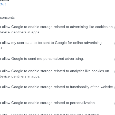
8
3
0
3
5
12-2
Out
7
3
1
0
6
11-3
consents
8
3
1
0
7
5-3
8
3
1
0
7
11-2
o allow Google to enable storage related to advertising like cookies on
evice identifiers in apps.
wo
remis
porażka
o allow my user data to be sent to Google for online advertising
ZIE
s.
M
PKT
Z
R
P
GOL
to allow Google to send me personalized advertising.
8
16
5
1
2
21-1
o allow Google to enable storage related to analytics like cookies on
8
16
5
1
2
22-1
evice identifiers in apps.
8
14
4
2
2
25-1
o allow Google to enable storage related to functionality of the website
8
13
4
1
3
26-1
8
13
4
1
3
22-2
o allow Google to enable storage related to personalization.
7
10
3
1
3
12-1
8
10
3
1
4
17-2
o allow Google to enable storage related to security, including