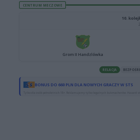
CENTRUM MECZOWE
10. kolej
Grom II Handzlówka
RELACJA
BEZPOŚR
BONUS DO 660 PLN DLA NOWYCH GRACZY W STS
Tylko dla osób pełnoletnich 18+. Reklamujemy tylko legalnych bukmacherów. Hazard st