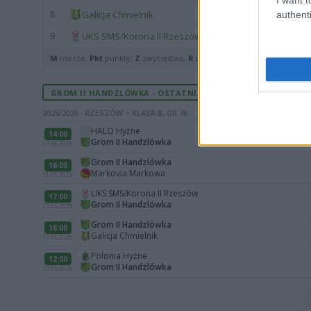
8
Galicja Chmielnik
authenti
9
UKS SMS/Korona II Rzeszów
M
mecze,
Pkt
punkty,
Z
zwycięstwa,
R
remisy,
P
porażki ·
zwycięst
GROM II HANDZLÓWKA - OSTATNIE MECZE
2025/2026 · RZESZÓW > KLASA B, GR. III
HALO Hyżne
14:00
Grom II Handzlówka
07.06.2026
Grom II Handzlówka
16:00
Markovia Markowa
31.05.2026
UKS SMS/Korona II Rzeszów
17:00
Grom II Handzlówka
23.05.2026
Grom II Handzlówka
16:00
Galicja Chmielnik
17.05.2026
Polonia Hyżne
12:00
Grom II Handzlówka
10.05.2026