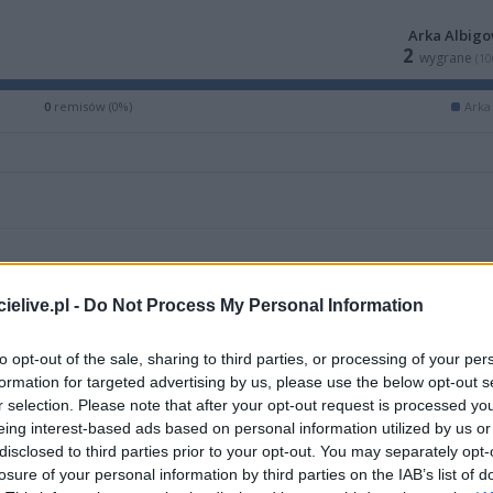
Arka Albig
2
wygrane
(10
0
remisów (0%)
Arka
elive.pl -
Do Not Process My Personal Information
M
PKT
Z
R
P
GOL
to opt-out of the sale, sharing to third parties, or processing of your per
formation for targeted advertising by us, please use the below opt-out s
16
34
11
1
4
52-2
r selection. Please note that after your opt-out request is processed y
15
32
10
2
3
47-1
eing interest-based ads based on personal information utilized by us or
disclosed to third parties prior to your opt-out. You may separately opt-
16
32
9
5
2
43-1
losure of your personal information by third parties on the IAB’s list of
16
32
10
2
4
44-2