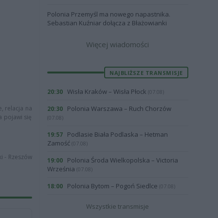
Polonia Przemyśl ma nowego napastnika.
Sebastian Kuźniar dołącza z Błażowianki
Więcej wiadomości
NAJBLIŻSZE TRANSMISJE
Wisła Kraków – Wisła Płock
20:30
(07.08)
, relacja na
Polonia Warszawa – Ruch Chorzów
20:30
a pojawi się
(07.08)
Podlasie Biała Podlaska – Hetman
19:57
Zamość
(07.08)
ki - Rzeszów
Polonia Środa Wielkopolska – Victoria
19:00
Września
(07.08)
Polonia Bytom – Pogoń Siedlce
18:00
(07.08)
Wszystkie transmisje