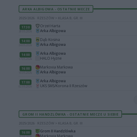
ARKA ALBIGOWA - OSTATNIE MECZE
2025/2026 · RZESZÓW > KLASA B, GR. III
Orzeł Harta
17:30
Arka Albigowa
30.05.2026
Dąb Kosina
14:00
Arka Albigowa
24.05.2026
Arka Albigowa
14:00
HALO Hyżne
17.05.2026
Markovia Markowa
16:00
Arka Albigowa
10.05.2026
Arka Albigowa
17:00
UKS SMS/Korona II Rzeszów
02.05.2026
GROM II HANDZLÓWKA - OSTATNIE MECZE U SIEBIE
2025/2026 · RZESZÓW > KLASA B, GR. III
Grom II Handzlówka
16:00
Markovia Markowa
31.05.2026