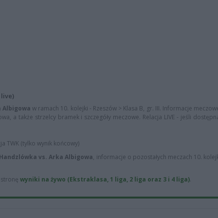
live)
a Albigowa
w ramach 10. kolejki - Rzeszów > Klasa B, gr. III. Informacje meczowe
wa, a także strzelcy bramek i szczegóły meczowe. Relacja LIVE - jeśli dostępn
cja TWK (tylko wynik końcowy)
 Handzlówka vs. Arka Albigowa
, informacje o pozostałych meczach 10. kolej
ą stronę
wyniki na żywo (Ekstraklasa, 1 liga, 2 liga oraz 3 i 4 liga)
.