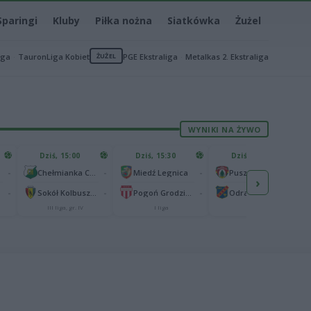
Sparingi
Kluby
Piłka nożna
Siatkówka
Żużel
iga
TauronLiga Kobiet
ŻUŻEL
PGE Ekstraliga
Metalkas 2. Ekstraliga
WYNIKI NA ŻYWO
Dziś, 15:00
Dziś, 15:30
Dziś, 15:30
-
-
-
-
Chełmianka Chełm
Miedź Legnica
Puszcza Niepołomice
›
-
-
-
-
Sokół Kolbuszowa Dolna
Pogoń Grodzisk Mazowiecki
Odra Opole
III liga, gr. IV
I liga
I liga