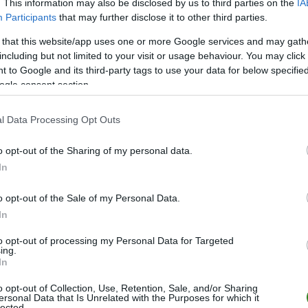
. This information may also be disclosed by us to third parties on the
IA
Participants
that may further disclose it to other third parties.
16
30
9
3
4
59-3
15
16
5
1
9
33-5
 that this website/app uses one or more Google services and may gath
including but not limited to your visit or usage behaviour. You may click 
16
13
3
4
9
29-4
 to Google and its third-party tags to use your data for below specifi
16
7
2
1
13
22-4
ogle consent section.
16
7
2
1
13
13-7
l Data Processing Opt Outs
wo
remis
porażka
o opt-out of the Sharing of my personal data.
In
M
PKT
Z
R
P
GOL
o opt-out of the Sale of my Personal Data.
8
22
7
1
0
35-
In
8
21
7
0
1
26-
to opt-out of processing my Personal Data for Targeted
8
18
5
3
0
18-
ing.
In
8
16
5
1
2
23-1
o opt-out of Collection, Use, Retention, Sale, and/or Sharing
8
14
4
2
2
37-1
ersonal Data that Is Unrelated with the Purposes for which it
lected.