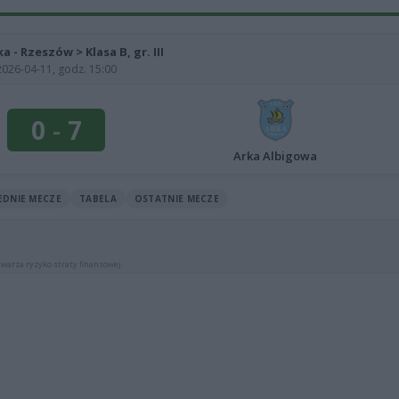
ka - Rzeszów > Klasa B, gr. III
2026-04-11, godz. 15:00
0
-
7
Arka Albigowa
EDNIE MECZE
TABELA
OSTATNIE MECZE
warza ryzyko straty finansowej.