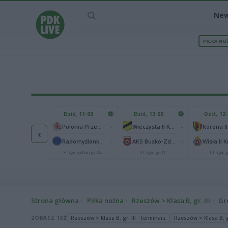
Ne
PIŁKA NO
IEC MECZU
Dziś, 11:00
Dziś, 12:00
Dziś, 12
1
Polonia Warszawa
-
-
Polonia Przemyśl
Wieczysta II Kraków
Korona II
‹
1
ch Chorzów
-
-
Radomyślanka Radomyśl Wielki
AKS Busko-Zdrój
Wisła II 
I liga
IV liga podkarpacka
III liga, gr. IV
III liga, g
Strona główna
Piłka nożna
Rzeszów > Klasa B, gr. III
Gr
ZOBACZ TEŻ
Rzeszów > Klasa B, gr. III - terminarz
Rzeszów > Klasa B, gr