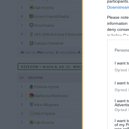
participants
Downstream 
5
Dąb Kosina
6
Grom II Handzlówka
Please note
information 
7
Orzeł Harta
deny consent
8
UKS SMS/Korona II Rzeszów
in below Go
9
Galicja Chmielnik
Persona
M
mecze,
Pkt
punkty,
Z
zwycięstwa,
R
remisy,
P
porażki ·
zwycięst
I want t
RZESZÓW > KLASA B, GR. III - MECZE ROZEGRANE U SIEBIE
Opted 
LP
DRUŻYNA
I want t
1
Polonia Hyżne
Opted 
2
Markovia Markowa
I want 
3
Arka Albigowa
Advertis
Opted 
4
HALO Hyżne
I want t
5
Dąb Kosina
of my P
was col