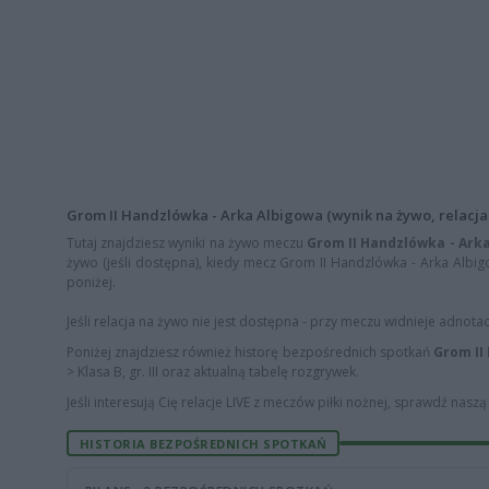
Grom II Handzlówka - Arka Albigowa (wynik na żywo, relacja 
Tutaj znajdziesz wyniki na żywo meczu
Grom II Handzlówka - Ark
żywo (jeśli dostępna), kiedy mecz Grom II Handzlówka - Arka Albigo
poniżej.
Jeśli relacja na żywo nie jest dostępna - przy meczu widnieje adnota
Poniżej znajdziesz również historę bezpośrednich spotkań
Grom II
> Klasa B, gr. III oraz aktualną tabelę rozgrywek.
Jeśli interesują Cię relacje LIVE z meczów piłki nożnej, sprawdź nasz
HISTORIA BEZPOŚREDNICH SPOTKAŃ