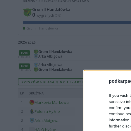
BILANS · 2 BEZPOŚREDNICH SPOTKAŃ
Grom II Handzlówka
0
wygranych
(0%)
Grom II Handzlówka
2025/2026
Grom II Handzlówka
15:00
Arka Albigowa
11.04.2026
Arka Albigowa
16:00
Grom II Handzlówka
31.08.2025
podkarpaci
RZESZÓW > KLASA B, GR. III - AKTUALNA TABELA
LP
DRUŻYNA
If you wish 
sensitive in
1
Markovia Markowa
confirm you
2
Polonia Hyżne
continue se
information 
3
Arka Albigowa
further disc
4
HALO Hyżne