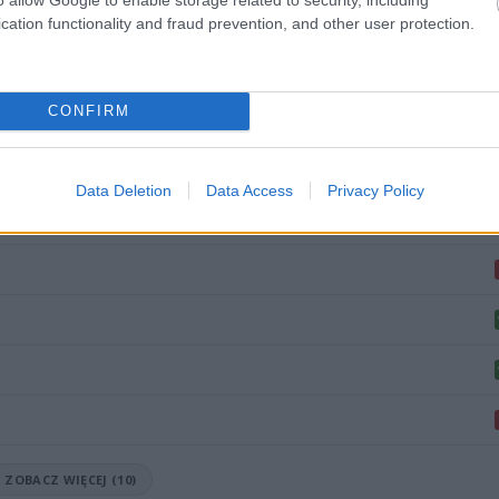
8
4
1
1
6
8-4
cation functionality and fraud prevention, and other user protection.
8
4
1
1
6
11-2
wo
remis
porażka
CONFIRM
Data Deletion
Data Access
Privacy Policy
ZOBACZ WIĘCEJ (10)