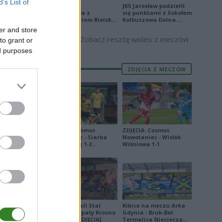
B’s List of
Stal Mielec
JKS Jarosław podzielił
6
zremisowała z
się punktami z Sokołem
Podbeskidziem Bielsko-
Kolbuszowa Dolna.
Biała. Zobacz skrót
Zobacz skrót
7
er and store
Zobacz resztę wideo z meczów
to grant or
8
ed purposes
4
ZDJĘCIA Z MECZÓW
4
ZDJĘCIA: Cosmos
ZDJĘCIA: Cosmos
E
FORMA
Nowotaniec - Siarka
Nowotaniec - Wisłok
Tarnobrzeg 1-2
Wiśniowa 1-1
8
[PUCHAR POLSKI]
6
4
5
Derby Ekoball Stal
Kibice na meczu Arka
7
Sanok - Karpaty Krosno
Gdynia - Bruk-Bet
na remis [ZDJĘCIA]
Termalica Nieciecza