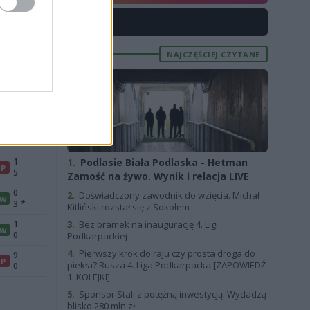
1
X
1
NAJCZĘŚCIEJ CZYTANE
2
W
5
1
1.
Podlasie Biała Podlaska - Hetman
P
5
Zamość na żywo. Wynik i relacja LIVE
0
2.
Doświadczony zawodnik do wzięcia. Michał
W
3
*
Kitliński rozstał się z Sokołem
1
3.
Bez bramek na inaugurację 4. Ligi
W
0
Podkarpackiej
4.
Pierwszy krok do raju czy prosta droga do
9
P
piekła? Rusza 4. Liga Podkarpacka [ZAPOWIEDŹ
0
1. KOLEJKI]
5.
Sponsor Stali z potężną inwestycją. Wydadzą
blisko 280 mln zł