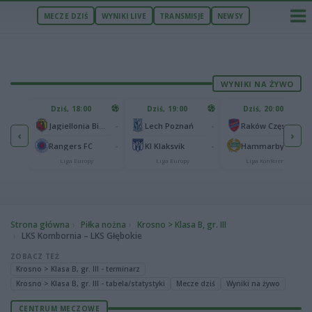
MECZE DZIŚ
WYNIKI LIVE
TRANSMISJE
NEWSY
WYNIKI NA ŻYWO
U
Dziś, 18:00
Dziś, 19:00
Dziś, 20:00
1
Ferencvaros Budapeszt
-
-
-
Jagiellonia Białystok
Lech Poznań
Raków Częstochowa
‹
›
0
ze
-
-
-
Rangers FC
KI Klaksvik
Hammarby IF
Liga Europy
Liga Europy
Liga Konferencji
Strona główna
Piłka nożna
Krosno > Klasa B, gr. III
LKS Kombornia – LKS Głębokie
ZOBACZ TEŻ
Krosno > Klasa B, gr. III - terminarz
Krosno > Klasa B, gr. III - tabela/statystyki
Mecze dziś
Wyniki na żywo
CENTRUM MECZOWE