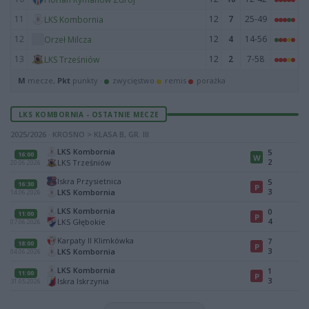
11
12
7
25-49
LKS Kombornia
12
12
4
14-56
Orzeł Milcza
13
12
2
7-58
LKS Trześniów
M
mecze,
Pkt
punkty ·
zwycięstwo
remis
porażka
LKS KOMBORNIA - OSTATNIE MECZE
2025/2026 · KROSNO > KLASA B, GR. III
LKS Kombornia
5
16:00
W
2
LKS Trześniów
20.06.2026
Iskra Przysietnica
5
16:30
P
3
LKS Kombornia
14.06.2026
LKS Kombornia
0
11:00
P
4
LKS Głębokie
07.06.2026
Karpaty II Klimkówka
7
18:00
P
3
LKS Kombornia
04.06.2026
LKS Kombornia
1
11:00
P
3
Iskra Iskrzynia
31.05.2026