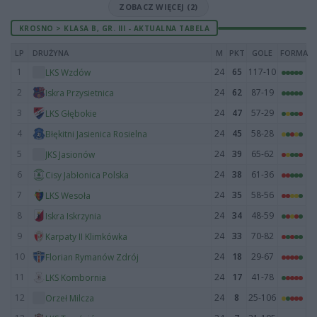
ZOBACZ WIĘCEJ (2)
KROSNO > KLASA B, GR. III - AKTUALNA TABELA
LP
DRUŻYNA
M
PKT
GOLE
FORMA
1
24
65
117-10
LKS Wzdów
2
24
62
87-19
Iskra Przysietnica
3
24
47
57-29
LKS Głębokie
4
24
45
58-28
Błękitni Jasienica Rosielna
5
24
39
65-62
JKS Jasionów
6
24
38
61-36
Cisy Jabłonica Polska
7
24
35
58-56
LKS Wesoła
8
24
34
48-59
Iskra Iskrzynia
9
24
33
70-82
Karpaty II Klimkówka
10
24
18
29-67
Florian Rymanów Zdrój
11
24
17
41-78
LKS Kombornia
12
24
8
25-106
Orzeł Milcza