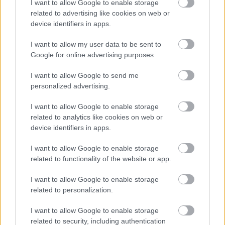
I want to allow Google to enable storage
Krosno > Klasa B, gr. III - sytuacja w tabeli
related to advertising like cookies on web or
Przed meczami 24. kolejki - Krosno > Klasa B, gr. III gospodarze (LKS
device identifiers in apps.
Kombornia) zajmują
11. miejsce
w tabeli. Goście (LKS Głębokie) plasują
się na
3. miejscu.
I want to allow my user data to be sent to
Poniżej znajdziesz także ostatnie mecze obu drużyn oraz statystyki
Google for online advertising purposes.
bramkowe.
I want to allow Google to send me
LKS Kombornia vs. LKS Głębokie - relacja, wynik na żywo,
personalized advertising.
transmisja
Wynik meczu LKS Kombornia - LKS Głębokie znajdziesz na naszej stronie
I want to allow Google to enable storage
zaraz po jego zakończeniu. Jeżeli szukasz informacji meczowych, zajrzyj
related to analytics like cookies on web or
tutaj:
LKS Kombornia vs. LKS Głębokie - wynik, składy, strzelcy
device identifiers in apps.
Jeżeli w internecie lub TV dostępna jest
transmisja na żywo z meczu
LKS Kombornia vs. LKS Głębokie
albo innych spotkań Krosno > Klasa B,
I want to allow Google to enable storage
gr. III na pewno znajdziesz takie informacje na naszym portalu. Możliwe
related to functionality of the website or app.
jednak, że nigdzie nie pojawi się stream online z tego pojedynku. Śledź
portal podkarpacieLIVE.pl i bądź na bieżąco.
I want to allow Google to enable storage
related to personalization.
Asseco Resovia
Developres Rzeszów
ITA TOOLS Stal Mielec
I want to allow Google to enable storage
|
|
|
Cellfast Wilki Krosno
Texom Stal Rzeszów
Stal Mielec
related to security, including authentication
|
|
|