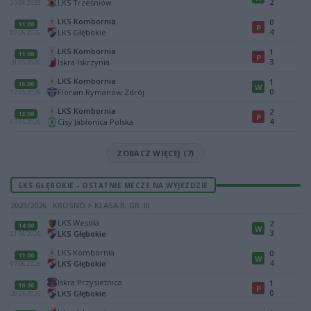
2
LKS Trześniów
20.06.2026
LKS Kombornia
0
11:00
P
4
LKS Głębokie
07.06.2026
LKS Kombornia
1
11:00
P
3
Iskra Iskrzynia
31.05.2026
LKS Kombornia
1
16:00
W
0
Florian Rymanów Zdrój
17.05.2026
LKS Kombornia
2
13:00
P
4
Cisy Jabłonica Polska
03.05.2026
ZOBACZ WIĘCEJ (7)
LKS GŁĘBOKIE - OSTATNIE MECZE NA WYJEZDZIE
2025/2026 · KROSNO > KLASA B, GR. III
LKS Wesoła
2
14:00
W
3
LKS Głębokie
21.06.2026
LKS Kombornia
0
11:00
W
4
LKS Głębokie
07.06.2026
Iskra Przysietnica
1
16:30
P
0
LKS Głębokie
30.05.2026