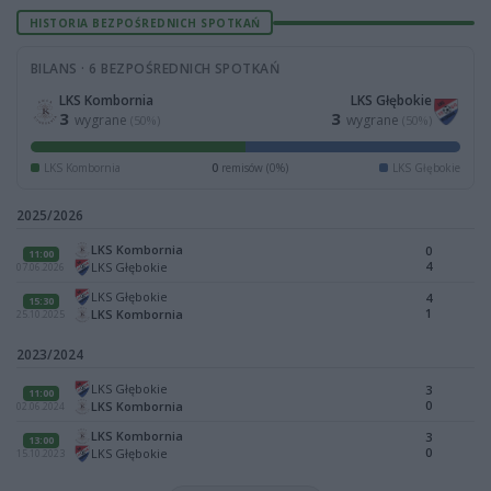
HISTORIA BEZPOŚREDNICH SPOTKAŃ
BILANS · 6 BEZPOŚREDNICH SPOTKAŃ
LKS Kombornia
LKS Głębokie
3
3
wygrane
wygrane
(50%)
(50%)
LKS Kombornia
0
remisów (0%)
LKS Głębokie
2025/2026
LKS Kombornia
0
11:00
4
LKS Głębokie
07.06.2026
LKS Głębokie
4
15:30
1
LKS Kombornia
25.10.2025
2023/2024
LKS Głębokie
3
11:00
0
LKS Kombornia
02.06.2024
LKS Kombornia
3
13:00
0
LKS Głębokie
15.10.2023