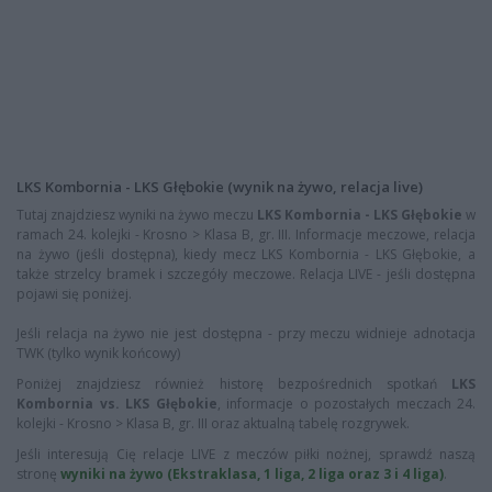
LKS Kombornia - LKS Głębokie (wynik na żywo, relacja live)
Tutaj znajdziesz wyniki na żywo meczu
LKS Kombornia - LKS Głębokie
w
ramach 24. kolejki - Krosno > Klasa B, gr. III. Informacje meczowe, relacja
na żywo (jeśli dostępna), kiedy mecz LKS Kombornia - LKS Głębokie, a
także strzelcy bramek i szczegóły meczowe. Relacja LIVE - jeśli dostępna
pojawi się poniżej.
Jeśli relacja na żywo nie jest dostępna - przy meczu widnieje adnotacja
TWK (tylko wynik końcowy)
Poniżej znajdziesz również historę bezpośrednich spotkań
LKS
Kombornia vs. LKS Głębokie
, informacje o pozostałych meczach 24.
kolejki - Krosno > Klasa B, gr. III oraz aktualną tabelę rozgrywek.
Jeśli interesują Cię relacje LIVE z meczów piłki nożnej, sprawdź naszą
stronę
wyniki na żywo (Ekstraklasa, 1 liga, 2 liga oraz 3 i 4 liga)
.