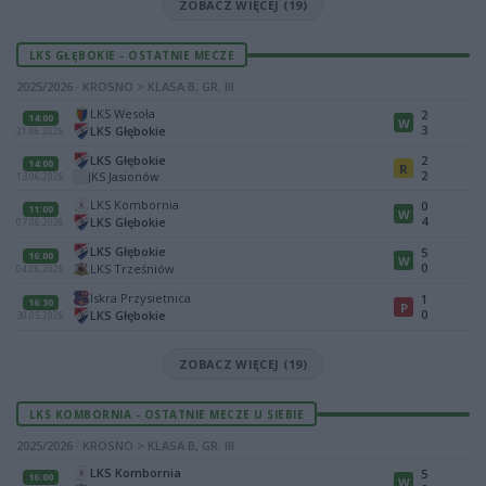
ZOBACZ WIĘCEJ (19)
LKS GŁĘBOKIE - OSTATNIE MECZE
2025/2026 · KROSNO > KLASA B, GR. III
LKS Wesoła
2
14:00
W
3
LKS Głębokie
21.06.2026
LKS Głębokie
2
14:00
R
2
JKS Jasionów
13.06.2026
LKS Kombornia
0
11:00
W
4
LKS Głębokie
07.06.2026
LKS Głębokie
5
16:00
W
0
LKS Trześniów
04.06.2026
Iskra Przysietnica
1
16:30
P
0
LKS Głębokie
30.05.2026
ZOBACZ WIĘCEJ (19)
LKS KOMBORNIA - OSTATNIE MECZE U SIEBIE
2025/2026 · KROSNO > KLASA B, GR. III
LKS Kombornia
5
16:00
W