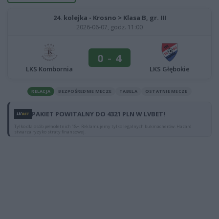
24. kolejka - Krosno > Klasa B, gr. III
2026-06-07, godz. 11:00
0
-
4
LKS Kombornia
LKS Głębokie
RELACJA
BEZPOŚREDNIE MECZE
TABELA
OSTATNIE MECZE
PAKIET POWITALNY DO 4321 PLN W LVBET!
Tylko dla osób pełnoletnich 18+. Reklamujemy tylko legalnych bukmacherów. Hazard
stwarza ryzyko straty finansowej.