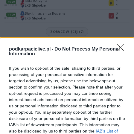
Iskra Iskrzynia
1
16:00
R
1
LKS Głębokie
09.05.2026
Błękitni Jasienica Rosielna
2
11:00
P
0
LKS Głębokie
03.05.2026
ZOBACZ WIĘCEJ (7)
Mecz LKS Kombornia - LKS Głębokie (Krosno > Klasa B, gr. III)
podkarpacielive.pl -
Do Not Process My Personal
Spotkanie pomiędzy
LKS Kombornia i LKS Głębokie
rozegrane zostanie
Information
w ramach Krosno > Klasa B, gr. III (24. kolejki - Krosno > Klasa B, gr. III).
Na stronie
PodkarpacieLive.pl
znajdziesz
wynik meczu, strzelców
If you wish to opt-out of the sale, sharing to third parties, or
bramek, kartki, składy, statystyki i informacje o przebiegu
processing of your personal or sensitive information for
spotkania
. To kompletne źródło danych dla kibiców i pasjonatów
targeted advertising by us, please use the below opt-out
lokalnej piłki nożnej. Jeżeli aktualnie nie widzisz tutaj danych z pewnością
pracujemy nad tym żeby je uzupełnić.
section to confirm your selection. Please note that after your
opt-out request is processed you may continue seeing
Wynik meczu LKS Kombornia vs LKS Głębokie
interest-based ads based on personal information utilized by
Po zakończeniu spotkania automatycznie publikujemy
oficjalny wynik
us or personal information disclosed to third parties prior to
spotkania
, a także dane meczowe, jeśli są dostępne.
your opt-out. You may separately opt-out of the further
Pełny harmonogram rozgrywek dostępny jest tutaj:
disclosure of your personal information by third parties on the
Krosno > Klasa B,
gr. III - terminarz
.
IAB’s list of downstream participants. This information may
also be disclosed by us to third parties on the
IAB’s List of