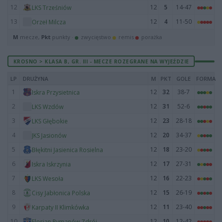
12
12
5
14-47
LKS Trześniów
13
12
4
11-50
Orzeł Milcza
M
mecze,
Pkt
punkty ·
zwycięstwo
remis
porażka
KROSNO > KLASA B, GR. III - MECZE ROZEGRANE NA WYJEŹDZIE
LP
DRUŻYNA
M
PKT
GOLE
FORMA
1
12
32
38-7
Iskra Przysietnica
2
12
31
52-6
LKS Wzdów
3
12
23
28-18
LKS Głębokie
4
12
20
34-37
JKS Jasionów
5
12
18
23-20
Błękitni Jasienica Rosielna
6
12
17
27-31
Iskra Iskrzynia
7
12
16
22-23
LKS Wesoła
8
12
15
26-19
Cisy Jabłonica Polska
9
12
11
23-40
Karpaty II Klimkówka
10
12
10
12-42
Florian Rymanów Zdrój