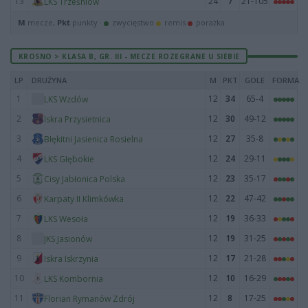
13
24
7
21-105
LKS Trześniów
M
mecze,
Pkt
punkty ·
zwycięstwo
remis
porażka
KROSNO > KLASA B, GR. III - MECZE ROZEGRANE U SIEBIE
LP
DRUŻYNA
M
PKT
GOLE
FORMA
1
12
34
65-4
LKS Wzdów
2
12
30
49-12
Iskra Przysietnica
3
12
27
35-8
Błękitni Jasienica Rosielna
4
12
24
29-11
LKS Głębokie
5
12
23
35-17
Cisy Jabłonica Polska
6
12
22
47-42
Karpaty II Klimkówka
7
12
19
36-33
LKS Wesoła
8
12
19
31-25
JKS Jasionów
9
12
17
21-28
Iskra Iskrzynia
10
12
10
16-29
LKS Kombornia
11
12
8
17-25
Florian Rymanów Zdrój