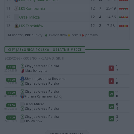
11
12
7
25-49
LKS Kombornia
12
12
4
14-56
Orzeł Milcza
13
12
2
7-58
LKS Trześniów
M
mecze,
Pkt
punkty ·
zwycięstwo
remis
porażka
CISY JABŁONICA POLSKA - OSTATNIE MECZE
2025/2026 · KROSNO > KLASA B, GR. III
Cisy Jabłonica Polska
1
17:00
P
7
Iskra Iskrzynia
20.06.2026
Błękitni Jasienica Rosielna
1
11:00
P
0
Cisy Jabłonica Polska
14.06.2026
Cisy Jabłonica Polska
11
11:00
W
0
Florian Rymanów Zdrój
07.06.2026
Orzeł Milcza
0
15:00
W
Cisy Jabłonica Polska
4
04.06.2026
Cisy Jabłonica Polska
3
11:00
W
2
LKS Wzdów
24.05.2026