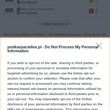
R
1
LKS Głębokie
09.05.2026
Błękitni Jasienica Rosielna
2
11:00
P
0
LKS Głębokie
03.05.2026
ZOBACZ WIĘCEJ (7)
Mecz Cisy Jabłonica Polska - LKS Głębokie (Krosno > Klasa B, gr. III)
Spotkanie pomiędzy
Cisy Jabłonica Polska i LKS Głębokie
rozegrane
zostanie w ramach Krosno > Klasa B, gr. III (15. kolejki - Krosno > Klasa B,
podkarpacielive.pl -
Do Not Process My Personal
gr. III).
Information
Na stronie
PodkarpacieLive.pl
znajdziesz
wynik meczu, strzelców
bramek, kartki, składy, statystyki i informacje o przebiegu
If you wish to opt-out of the sale, sharing to third parties, or
spotkania
. To kompletne źródło danych dla kibiców i pasjonatów
processing of your personal or sensitive information for
lokalnej piłki nożnej. Jeżeli aktualnie nie widzisz tutaj danych z pewnością
targeted advertising by us, please use the below opt-out
pracujemy nad tym żeby je uzupełnić.
section to confirm your selection. Please note that after your
Wynik meczu Cisy Jabłonica Polska vs LKS Głębokie
opt-out request is processed you may continue seeing
Po zakończeniu spotkania automatycznie publikujemy
oficjalny wynik
interest-based ads based on personal information utilized by
spotkania
, a także dane meczowe, jeśli są dostępne.
us or personal information disclosed to third parties prior to
your opt-out. You may separately opt-out of the further
Pełny harmonogram rozgrywek dostępny jest tutaj:
Krosno > Klasa B,
gr. III - terminarz
disclosure of your personal information by third parties on the
.
IAB’s list of downstream participants. This information may