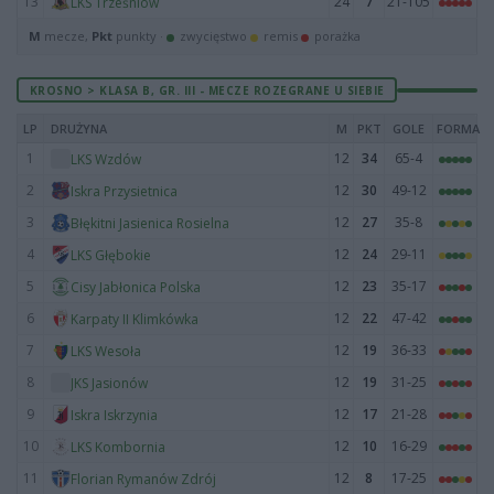
13
24
7
21-105
LKS Trześniów
M
mecze,
Pkt
punkty ·
zwycięstwo
remis
porażka
KROSNO > KLASA B, GR. III - MECZE ROZEGRANE U SIEBIE
LP
DRUŻYNA
M
PKT
GOLE
FORMA
1
12
34
65-4
LKS Wzdów
2
12
30
49-12
Iskra Przysietnica
3
12
27
35-8
Błękitni Jasienica Rosielna
4
12
24
29-11
LKS Głębokie
5
12
23
35-17
Cisy Jabłonica Polska
6
12
22
47-42
Karpaty II Klimkówka
7
12
19
36-33
LKS Wesoła
8
12
19
31-25
JKS Jasionów
9
12
17
21-28
Iskra Iskrzynia
10
12
10
16-29
LKS Kombornia
11
12
8
17-25
Florian Rymanów Zdrój