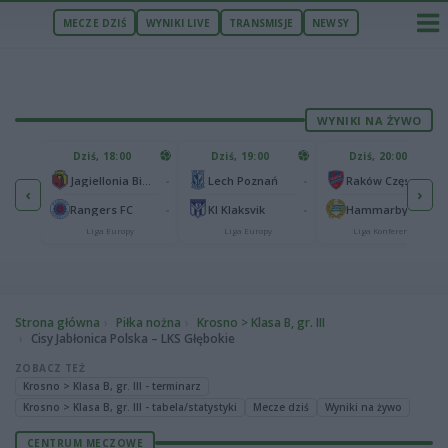
MECZE DZIŚ
WYNIKI LIVE
TRANSMISJE
NEWSY
WYNIKI NA ŻYWO
U
Dziś, 18:00
Dziś, 19:00
Dziś, 20:00
1
Ferencvaros Budapeszt
-
-
-
Jagiellonia Białystok
Lech Poznań
Raków Częstochowa
‹
›
0
ze
-
-
-
Rangers FC
KI Klaksvik
Hammarby IF
Liga Europy
Liga Europy
Liga Konferencji
Strona główna
Piłka nożna
Krosno > Klasa B, gr. III
Cisy Jabłonica Polska – LKS Głębokie
ZOBACZ TEŻ
Krosno > Klasa B, gr. III - terminarz
Krosno > Klasa B, gr. III - tabela/statystyki
Mecze dziś
Wyniki na żywo
CENTRUM MECZOWE