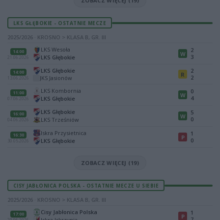
ZOBACZ WIĘCEJ (19)
LKS GŁĘBOKIE - OSTATNIE MECZE
2025/2026 · KROSNO > KLASA B, GR. III
LKS Wesoła
2
14:00
W
3
LKS Głębokie
21.06.2026
LKS Głębokie
2
14:00
R
2
JKS Jasionów
13.06.2026
LKS Kombornia
0
11:00
W
4
LKS Głębokie
07.06.2026
LKS Głębokie
5
16:00
W
0
LKS Trześniów
04.06.2026
Iskra Przysietnica
1
16:30
P
0
LKS Głębokie
30.05.2026
ZOBACZ WIĘCEJ (19)
CISY JABŁONICA POLSKA - OSTATNIE MECZE U SIEBIE
2025/2026 · KROSNO > KLASA B, GR. III
Cisy Jabłonica Polska
1
17:00
P
7
Iskra Iskrzynia
20.06.2026