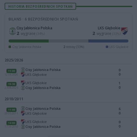
HISTORIA BEZPOŚREDNICH SPOTKAŃ
BILANS · 6 BEZPOŚREDNICH SPOTKAŃ
Cisy Jabłonica Polska
LKS Głębokie
2
2
wygrane
wygrane
(34%)
(33%)
Cisy Jabłonica Polska
2
remisy (33%)
LKS Głębokie
2025/2026
Cisy Jabłonica Polska
0
11:00
0
LKS Głębokie
12.04.2026
LKS Głębokie
1
15:30
0
Cisy Jabłonica Polska
23.08.2025
2010/2011
Cisy Jabłonica Polska
6
11:00
0
LKS Głębokie
29.05.2011
LKS Głębokie
0
14:00
0
Cisy Jabłonica Polska
17.10.2010