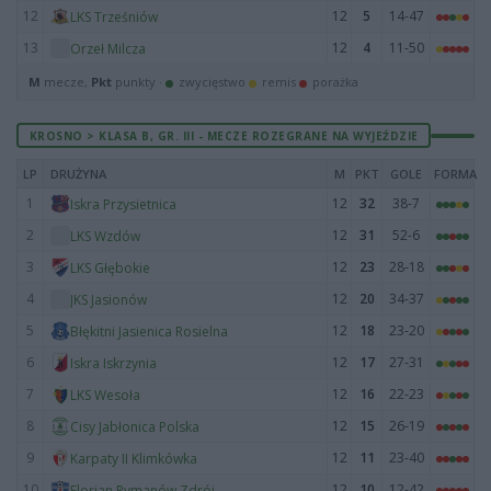
12
12
5
14-47
LKS Trześniów
13
12
4
11-50
Orzeł Milcza
M
mecze,
Pkt
punkty ·
zwycięstwo
remis
porażka
KROSNO > KLASA B, GR. III - MECZE ROZEGRANE NA WYJEŹDZIE
LP
DRUŻYNA
M
PKT
GOLE
FORMA
1
12
32
38-7
Iskra Przysietnica
2
12
31
52-6
LKS Wzdów
3
12
23
28-18
LKS Głębokie
4
12
20
34-37
JKS Jasionów
5
12
18
23-20
Błękitni Jasienica Rosielna
6
12
17
27-31
Iskra Iskrzynia
7
12
16
22-23
LKS Wesoła
8
12
15
26-19
Cisy Jabłonica Polska
9
12
11
23-40
Karpaty II Klimkówka
10
12
10
12-42
Florian Rymanów Zdrój