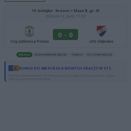
15. kolejka - Krosno > Klasa B, gr. III
2026-04-12, godz. 11:00
0
-
0
Cisy Jabłonica Polska
LKS Głębokie
RELACJA
BEZPOŚREDNIE MECZE
TABELA
OSTATNIE MECZE
BONUS DO 660 PLN DLA NOWYCH GRACZY W STS
Tylko dla osób pełnoletnich 18+. Reklamujemy tylko legalnych bukmacherów. Hazard
stwarza ryzyko straty finansowej.