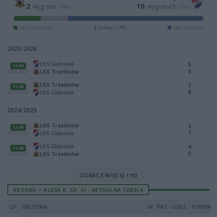
2
10
wygrane
wygranych
(14%)
(72%)
LKS Trześniów
2
remisy (14%)
LKS Głębokie
2025/2026
LKS Głębokie
5
16:00
0
LKS Trześniów
04.06.2026
LKS Trześniów
2
11:00
8
LKS Głębokie
19.10.2025
2024/2025
LKS Trześniów
2
11:00
7
LKS Głębokie
18.05.2025
LKS Głębokie
4
11:00
0
LKS Trześniów
15.09.2024
ZOBACZ WIĘCEJ (10)
KROSNO > KLASA B, GR. III - AKTUALNA TABELA
LP
DRUŻYNA
M
PKT
GOLE
FORMA