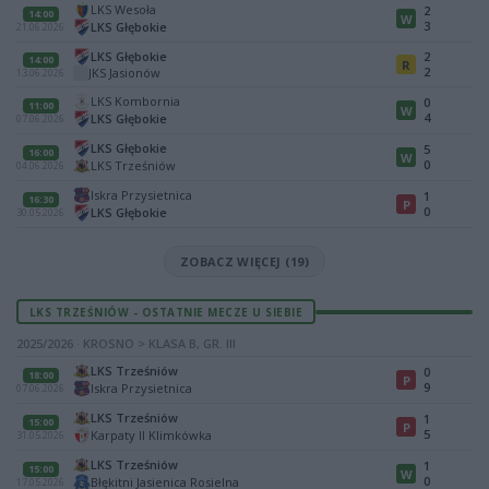
LKS Wesoła
2
14:00
W
3
LKS Głębokie
21.06.2026
LKS Głębokie
2
14:00
R
2
JKS Jasionów
13.06.2026
LKS Kombornia
0
11:00
W
4
LKS Głębokie
07.06.2026
LKS Głębokie
5
16:00
W
0
LKS Trześniów
04.06.2026
Iskra Przysietnica
1
16:30
P
0
LKS Głębokie
30.05.2026
ZOBACZ WIĘCEJ (19)
LKS TRZEŚNIÓW - OSTATNIE MECZE U SIEBIE
2025/2026 · KROSNO > KLASA B, GR. III
LKS Trześniów
0
18:00
P
9
Iskra Przysietnica
07.06.2026
LKS Trześniów
1
15:00
P
5
Karpaty II Klimkówka
31.05.2026
LKS Trześniów
1
15:00
W
0
Błękitni Jasienica Rosielna
17.05.2026