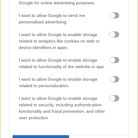
Poniżej znajdziesz także ostatnie mecze obu drużyn oraz statystyki
Google for online advertising purposes.
bramkowe.
I want to allow Google to send me
LKS Trześniów vs. LKS Głębokie - relacja, wynik na żywo,
personalized advertising.
transmisja
Wynik meczu LKS Trześniów - LKS Głębokie znajdziesz na naszej stronie
I want to allow Google to enable storage
zaraz po jego zakończeniu. Jeżeli szukasz informacji meczowych, zajrzyj
related to analytics like cookies on web or
tutaj:
LKS Trześniów vs. LKS Głębokie - wynik, składy, strzelcy
device identifiers in apps.
Jeżeli w internecie lub TV dostępna jest
transmisja na żywo z meczu
LKS Trześniów vs. LKS Głębokie
albo innych spotkań Krosno > Klasa B,
I want to allow Google to enable storage
gr. III na pewno znajdziesz takie informacje na naszym portalu. Możliwe
related to functionality of the website or app.
jednak, że nigdzie nie pojawi się stream online z tego pojedynku. Śledź
portal podkarpacieLIVE.pl i bądź na bieżąco.
I want to allow Google to enable storage
related to personalization.
Asseco Resovia
Developres Rzeszów
ITA TOOLS Stal Mielec
I want to allow Google to enable storage
|
|
|
Cellfast Wilki Krosno
Texom Stal Rzeszów
Stal Mielec
related to security, including authentication
|
|
|
Motor Lublin
functionality and fraud prevention, and other
Stal Rzeszów
Stal Stalowa Wola
Wisła Kraków
|
|
|
|
user protection.
Resovia
Wieczysta Kraków
Sandecja Nowy Sącz
|
|
|
Siarka Tarnobrzeg
Wisłoka Dębica
4 liga podkarpacka
|
|
|
JKS Jarosław
Karpaty Krosno
|