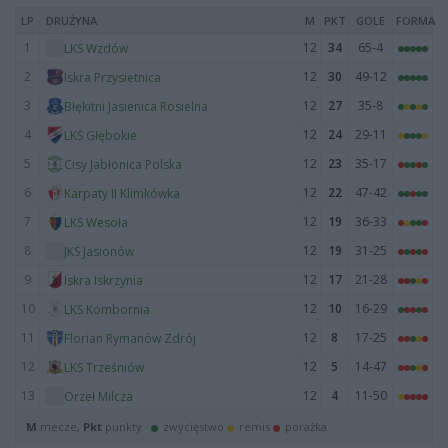
LP
DRUŻYNA
M
PKT
GOLE
FORMA
1
12
34
65-4
LKS Wzdów
2
12
30
49-12
Iskra Przysietnica
3
12
27
35-8
Błękitni Jasienica Rosielna
4
12
24
29-11
LKS Głębokie
5
12
23
35-17
Cisy Jabłonica Polska
6
12
22
47-42
Karpaty II Klimkówka
7
12
19
36-33
LKS Wesoła
8
12
19
31-25
JKS Jasionów
9
12
17
21-28
Iskra Iskrzynia
10
12
10
16-29
LKS Kombornia
11
12
8
17-25
Florian Rymanów Zdrój
12
12
5
14-47
LKS Trześniów
13
12
4
11-50
Orzeł Milcza
M
mecze,
Pkt
punkty ·
zwycięstwo
remis
porażka