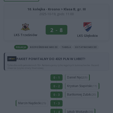
10. kolejka - Krosno > Klasa B, gr. III
2025-10-19, godz. 11:00
2
-
8
LKS Trześniów
LKS Głębokie
RELACJA
BEZPOŚREDNIE MECZE
TABELA
OSTATNIE MECZE
PAKIET POWITALNY DO 4321 PLN W LVBET!
Tylko dla osób pełnoletnich 18+. Reklamujemy tylko legalnych bukmacherów. Hazard
stwarza ryzyko straty finansowej.
Daniel Nycz
0 - 1
(9)
Krystian Stapiński
0 - 2
(11)
Bartłomiej Zubik
0 - 3
(20)
Marcin Najdecki
1 - 3
(25)
Jakub Wojtasik
1 - 4
(36)