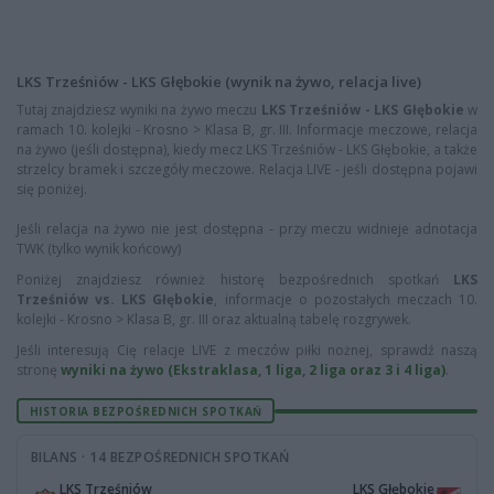
LKS Trześniów - LKS Głębokie (wynik na żywo, relacja live)
Tutaj znajdziesz wyniki na żywo meczu
LKS Trześniów - LKS Głębokie
w
ramach 10. kolejki - Krosno > Klasa B, gr. III. Informacje meczowe, relacja
na żywo (jeśli dostępna), kiedy mecz LKS Trześniów - LKS Głębokie, a także
strzelcy bramek i szczegóły meczowe. Relacja LIVE - jeśli dostępna pojawi
się poniżej.
Jeśli relacja na żywo nie jest dostępna - przy meczu widnieje adnotacja
TWK (tylko wynik końcowy)
Poniżej znajdziesz również historę bezpośrednich spotkań
LKS
Trześniów vs. LKS Głębokie
, informacje o pozostałych meczach 10.
kolejki - Krosno > Klasa B, gr. III oraz aktualną tabelę rozgrywek.
Jeśli interesują Cię relacje LIVE z meczów piłki nożnej, sprawdź naszą
stronę
wyniki na żywo (Ekstraklasa, 1 liga, 2 liga oraz 3 i 4 liga)
.
HISTORIA BEZPOŚREDNICH SPOTKAŃ
BILANS · 14 BEZPOŚREDNICH SPOTKAŃ
LKS Trześniów
LKS Głębokie