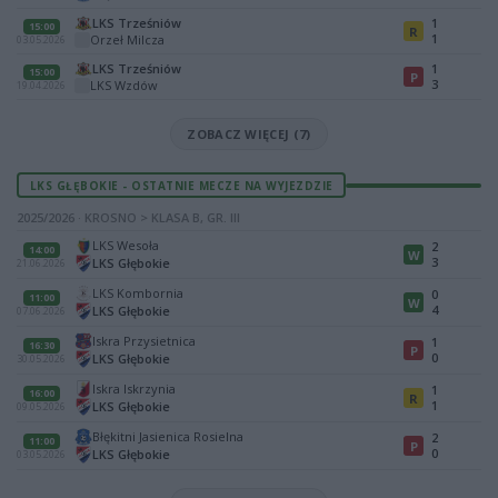
LKS Trześniów
1
15:00
R
1
Orzeł Milcza
03.05.2026
LKS Trześniów
1
15:00
P
3
LKS Wzdów
19.04.2026
ZOBACZ WIĘCEJ (7)
LKS GŁĘBOKIE - OSTATNIE MECZE NA WYJEZDZIE
2025/2026 · KROSNO > KLASA B, GR. III
LKS Wesoła
2
14:00
W
3
LKS Głębokie
21.06.2026
LKS Kombornia
0
11:00
W
4
LKS Głębokie
07.06.2026
Iskra Przysietnica
1
16:30
P
0
LKS Głębokie
30.05.2026
Iskra Iskrzynia
1
16:00
R
1
LKS Głębokie
09.05.2026
Błękitni Jasienica Rosielna
2
11:00
P
0
LKS Głębokie
03.05.2026