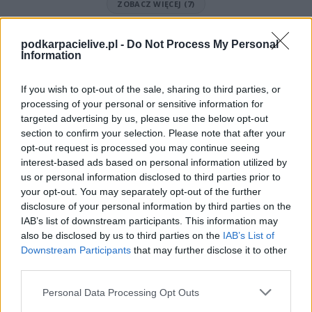
ZOBACZ WIĘCEJ (7)
Mecz LKS Trześniów - LKS Głębokie (Krosno > Klasa B, gr. III)
podkarpacielive.pl -
Do Not Process My Personal
Spotkanie pomiędzy
LKS Trześniów i LKS Głębokie
rozegrane zostanie
Information
w ramach Krosno > Klasa B, gr. III (10. kolejki - Krosno > Klasa B, gr. III).
Na stronie
PodkarpacieLive.pl
znajdziesz
wynik meczu, strzelców
If you wish to opt-out of the sale, sharing to third parties, or
bramek, kartki, składy, statystyki i informacje o przebiegu
processing of your personal or sensitive information for
spotkania
. To kompletne źródło danych dla kibiców i pasjonatów
targeted advertising by us, please use the below opt-out
lokalnej piłki nożnej. Jeżeli aktualnie nie widzisz tutaj danych z pewnością
pracujemy nad tym żeby je uzupełnić.
section to confirm your selection. Please note that after your
opt-out request is processed you may continue seeing
Wynik meczu LKS Trześniów vs LKS Głębokie
interest-based ads based on personal information utilized by
Po zakończeniu spotkania automatycznie publikujemy
oficjalny wynik
us or personal information disclosed to third parties prior to
spotkania
, a także dane meczowe, jeśli są dostępne.
your opt-out. You may separately opt-out of the further
Pełny harmonogram rozgrywek dostępny jest tutaj:
disclosure of your personal information by third parties on the
Krosno > Klasa B,
gr. III - terminarz
.
IAB’s list of downstream participants. This information may
also be disclosed by us to third parties on the
IAB’s List of
Informacje o składach i strzelcach
Downstream Participants
that may further disclose it to other
W miarę dostępności danych, publikujemy
składy wyjściowe,
third parties.
rezerwowych, zmiany oraz listę strzelców bramek
. Informacje te
aktualizujemy zależnie od poziomu ligi i dostępnych źródeł.
Please note that this website/app uses one or more Google
Personal Data Processing Opt Outs
services and may gather and store information including but
Śledź mecze swojej drużyny