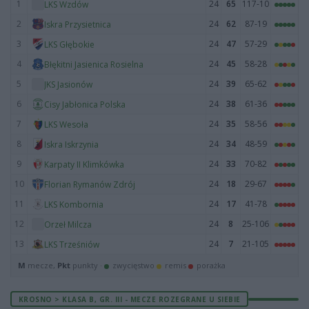
1
24
65
117-10
LKS Wzdów
2
24
62
87-19
Iskra Przysietnica
3
24
47
57-29
LKS Głębokie
4
24
45
58-28
Błękitni Jasienica Rosielna
5
24
39
65-62
JKS Jasionów
6
24
38
61-36
Cisy Jabłonica Polska
7
24
35
58-56
LKS Wesoła
8
24
34
48-59
Iskra Iskrzynia
9
24
33
70-82
Karpaty II Klimkówka
10
24
18
29-67
Florian Rymanów Zdrój
11
24
17
41-78
LKS Kombornia
12
24
8
25-106
Orzeł Milcza
13
24
7
21-105
LKS Trześniów
M
mecze,
Pkt
punkty ·
zwycięstwo
remis
porażka
KROSNO > KLASA B, GR. III - MECZE ROZEGRANE U SIEBIE