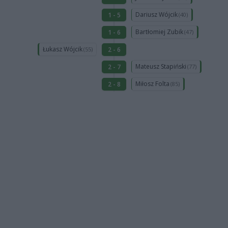
Dariusz Wójcik
1 - 5
(40)
Bartłomiej Zubik
1 - 6
(47)
Łukasz Wójcik
2 - 6
(55)
Mateusz Stapiński
2 - 7
(77)
Miłosz Folta
2 - 8
(85)