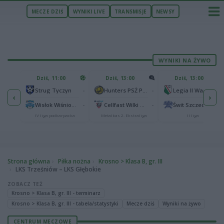
MECZE DZIŚ
WYNIKI LIVE
TRANSMISJE
NEWSY
WYNIKI NA ŻYWO
U
Dziś, 11:00
Dziś, 13:00
Dziś, 13:00
2
Podbeskidzie Bielsko-Biała
-
-
-
Strug Tyczyn
Hunters PSŻ Poznań
Legia II Warszawa
‹
›
2
sk
-
-
-
Wisłok Wiśniowa
Cellfast Wilki Krosno
Świt Szczecin
IV liga podkarpacka
Metalkas 2. Ekstraliga
II liga
Strona główna
Piłka nożna
Krosno > Klasa B, gr. III
LKS Trześniów – LKS Głębokie
ZOBACZ TEŻ
Krosno > Klasa B, gr. III - terminarz
Krosno > Klasa B, gr. III - tabela/statystyki
Mecze dziś
Wyniki na żywo
CENTRUM MECZOWE