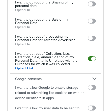
not limited to your visit or usage behaviour. You may click to
I want to opt-out of the Sharing of my
Jeśli jesteś kibicem klubu LKS Trześniów lub LKS Głębokie - zaglądaj tutaj
personal data.
grant or deny consent to Google and its third-party tags to
częściej. Nasz serwis regularnie dostarcza informacje o
terminach
Opted In
use your data for below specified purposes in below Google
meczów, wynikach, transferach i newsach klubowych
.
consent section.
I want to opt-out of the Sale of my
PodkarpacieLive.pl to największa baza
meczów lokalnych drużyn
Personal Data.
piłkarskich
w województwie. Sprawdź nasze relacje, śledź ulubioną ligę i
Opted In
bądź na bieżąco z wydarzeniami z boisk!
I want to opt-out of processing my
Analiza przed meczem: LKS Trześniów vs LKS Głębokie
Personal Data for Targeted Advertising.
Opted In
Mecz
LKS Trześniów - LKS Głębokie
odbędzie się w ramach 10. kolejki -
Krosno > Klasa B, gr. III. Spotkanie zostanie rozegrane w dniu 19
października 2025. Początek meczu o godz. 11:00.
I want to opt-out of Collection, Use,
Retention, Sale, and/or Sharing of my
LKS Trześniów
przystępuje do tego spotkania w roli gospodarza. Jak
Personal Data that Is Unrelated with the
Purposes for which it was collected.
drużyna radzi sobie w sezonie 2025/2026 rozgrywek Krosno > Klasa B, gr.
Opted Out
III przed własną publicznością? Na tej stronie możecie zobaczyć tabelę
uwzględniającą tylko mecze u siebie. W tabeli biorącej pod uwagę tylko
mecze wyjazdowe możecie natomiast sprawdzić jak spisuje się klub
LKS
Google consents
Głębokie
.
I want to allow Google to enable storage
Krosno > Klasa B, gr. III - sytuacja w tabeli
related to advertising like cookies on web or
Przed meczami 10. kolejki - Krosno > Klasa B, gr. III gospodarze (LKS
device identifiers in apps.
Trześniów) zajmują
13. miejsce
w tabeli. Goście (LKS Głębokie) plasują
się na
3. miejscu.
I want to allow my user data to be sent to