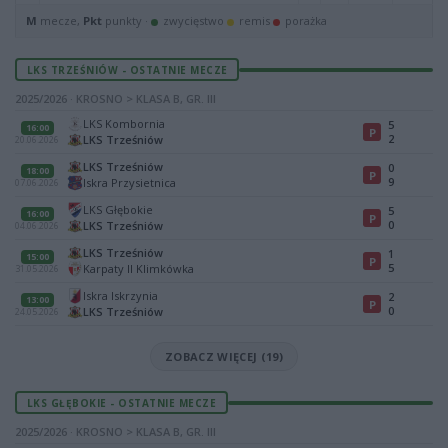
M
mecze,
Pkt
punkty ·
zwycięstwo
remis
porażka
LKS TRZEŚNIÓW - OSTATNIE MECZE
2025/2026 · KROSNO > KLASA B, GR. III
LKS Kombornia
5
16:00
P
2
LKS Trześniów
20.06.2026
LKS Trześniów
0
18:00
P
9
Iskra Przysietnica
07.06.2026
LKS Głębokie
5
16:00
P
0
LKS Trześniów
04.06.2026
LKS Trześniów
1
15:00
P
5
Karpaty II Klimkówka
31.05.2026
Iskra Iskrzynia
2
13:00
P
0
LKS Trześniów
24.05.2026
ZOBACZ WIĘCEJ (19)
LKS GŁĘBOKIE - OSTATNIE MECZE
2025/2026 · KROSNO > KLASA B, GR. III