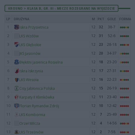
KROSNO > KLASA B, GR. III - MECZE ROZEGRANE NA WYJEŹDZIE
LP
DRUŻYNA
M
PKT
GOLE
FORMA
1
12
32
38-7
Iskra Przysietnica
2
12
31
52-6
LKS Wzdów
3
12
23
28-18
LKS Głębokie
4
12
20
34-37
JKS Jasionów
5
12
18
23-20
Błękitni Jasienica Rosielna
6
12
17
27-31
Iskra Iskrzynia
7
12
16
22-23
LKS Wesoła
8
12
15
26-19
Cisy Jabłonica Polska
9
12
11
23-40
Karpaty II Klimkówka
10
12
10
12-42
Florian Rymanów Zdrój
11
12
7
25-49
LKS Kombornia
12
12
4
14-56
Orzeł Milcza
13
12
2
7-58
LKS Trześniów