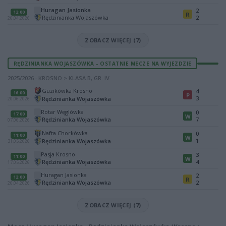
Huragan Jasionka
2
12:00
R
Rędzinianka Wojaszówka
2
26.04.2026
ZOBACZ WIĘCEJ (7)
RĘDZINIANKA WOJASZÓWKA - OSTATNIE MECZE NA WYJEZDZIE
2025/2026 · KROSNO > KLASA B, GR. IV
Guzikówka Krosno
4
16:00
P
3
Rędzinianka Wojaszówka
20.06.2026
Rotar Węglówka
0
17:00
W
Rędzinianka Wojaszówka
7
07.06.2026
Nafta Chorkówka
0
11:00
W
1
Rędzinianka Wojaszówka
31.05.2026
Pasja Krosno
3
11:00
W
Rędzinianka Wojaszówka
4
17.05.2026
Huragan Jasionka
2
12:00
R
Rędzinianka Wojaszówka
2
26.04.2026
ZOBACZ WIĘCEJ (7)