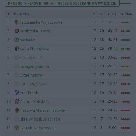
KROSNO > KLASA B, GR. IV - MECZE ROZEGRANE NA WYJEŹDZIE
LP
DRUŻYNA
M
PKT
GOLE
FORMA
1
12
31
57-18
Rędzinianka Wojaszówka
2
12
29
43-17
Guzikówka Krosno
3
12
28
48-21
Iwełka Iwla
4
12
25
39-16
Nafta Chorkówka
5
12
19
33-25
Pasja Krosno
6
12
18
26-26
Huragan Jasionka
7
12
17
32-33
Orzeł Pustyny
8
12
17
18-20
Rotar Węglówka
9
12
15
25-32
Nurt Potok
10
12
14
25-23
Victoria Kobylany
11
12
10
24-47
Piastovia Miejsce Piastowe
12
12
7
12-67
Iskra Wróblik Szlachecki
13
12
3
8-60
LKS Łęki Strzyżowskie