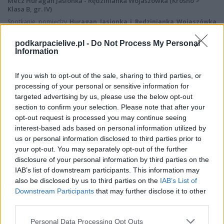
Mecz Huragan Jasionka - Rędzinianka Wojaszówka (Krosno >
Klasa B, gr. IV)
Spotkanie pomiędzy
Huragan Jasionka i Rędzinianka Wojaszówka
rozegrane zostanie w ramach Krosno > Klasa B, gr. IV (17. kolejki - Krosno
> Klasa B, gr. IV).
podkarpacielive.pl -
Do Not Process My Personal
Information
Na stronie
PodkarpacieLive.pl
znajdziesz
wynik meczu, strzelców
bramek, kartki, składy, statystyki i informacje o przebiegu
spotkania
. To kompletne źródło danych dla kibiców i pasjonatów
If you wish to opt-out of the sale, sharing to third parties, or
lokalnej piłki nożnej. Jeżeli aktualnie nie widzisz tutaj danych z pewnością
processing of your personal or sensitive information for
pracujemy nad tym żeby je uzupełnić.
targeted advertising by us, please use the below opt-out
Wynik meczu Huragan Jasionka vs Rędzinianka Wojaszówka
section to confirm your selection. Please note that after your
opt-out request is processed you may continue seeing
Po zakończeniu spotkania automatycznie publikujemy
oficjalny wynik
spotkania
interest-based ads based on personal information utilized by
, a także dane meczowe, jeśli są dostępne.
us or personal information disclosed to third parties prior to
Pełny harmonogram rozgrywek dostępny jest tutaj:
Krosno > Klasa B,
your opt-out. You may separately opt-out of the further
gr. IV - terminarz
.
disclosure of your personal information by third parties on the
Informacje o składach i strzelcach
IAB’s list of downstream participants. This information may
W miarę dostępności danych, publikujemy
also be disclosed by us to third parties on the
składy wyjściowe,
IAB’s List of
rezerwowych, zmiany oraz listę strzelców bramek
. Informacje te
Downstream Participants
that may further disclose it to other
aktualizujemy zależnie od poziomu ligi i dostępnych źródeł.
third parties.
Śledź mecze swojej drużyny
Please note that this website/app uses one or more Google
Personal Data Processing Opt Outs