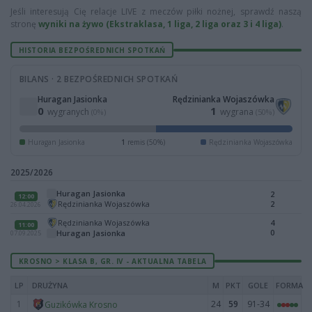
Jeśli interesują Cię relacje LIVE z meczów piłki nożnej, sprawdź naszą
stronę
wyniki na żywo (Ekstraklasa, 1 liga, 2 liga oraz 3 i 4 liga)
.
HISTORIA BEZPOŚREDNICH SPOTKAŃ
BILANS · 2 BEZPOŚREDNICH SPOTKAŃ
Huragan Jasionka
Rędzinianka Wojaszówka
0
1
wygranych
wygrana
(0%)
(50%)
Huragan Jasionka
1
remis (50%)
Rędzinianka Wojaszówka
2025/2026
Huragan Jasionka
2
12:00
Rędzinianka Wojaszówka
2
26.04.2026
Rędzinianka Wojaszówka
4
11:00
0
Huragan Jasionka
07.09.2025
KROSNO > KLASA B, GR. IV - AKTUALNA TABELA
LP
DRUŻYNA
M
PKT
GOLE
FORMA
1
24
59
91-34
Guzikówka Krosno