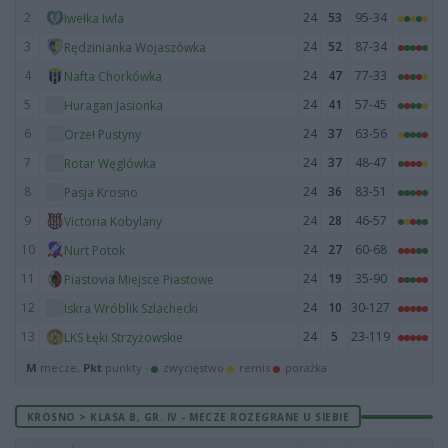
2
24
53
95-34
Iwełka Iwla
3
24
52
87-34
Rędzinianka Wojaszówka
4
24
47
77-33
Nafta Chorkówka
5
24
41
57-45
Huragan Jasionka
6
24
37
63-56
Orzeł Pustyny
7
24
37
48-47
Rotar Węglówka
8
24
36
83-51
Pasja Krosno
9
24
28
46-57
Victoria Kobylany
10
24
27
60-68
Nurt Potok
11
24
19
35-90
Piastovia Miejsce Piastowe
12
24
10
30-127
Iskra Wróblik Szlachecki
13
24
5
23-119
LKS Łęki Strzyżowskie
M
mecze,
Pkt
punkty ·
zwycięstwo
remis
porażka
KROSNO > KLASA B, GR. IV - MECZE ROZEGRANE U SIEBIE