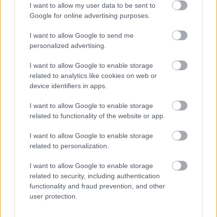
I want to allow my user data to be sent to
Poniżej znajdziesz także ostatnie mecze obu drużyn oraz statystyki
bramkowe.
Google for online advertising purposes.
Huragan Jasionka vs. Rędzinianka Wojaszówka - relacja, wynik na
I want to allow Google to send me
żywo, transmisja
personalized advertising.
Wynik meczu Huragan Jasionka - Rędzinianka Wojaszówka znajdziesz na
naszej stronie zaraz po jego zakończeniu. Jeżeli szukasz informacji
I want to allow Google to enable storage
meczowych, zajrzyj tutaj:
Huragan Jasionka vs. Rędzinianka
related to analytics like cookies on web or
Wojaszówka - wynik, składy, strzelcy
device identifiers in apps.
Jeżeli w internecie lub TV dostępna jest
transmisja na żywo z meczu
Huragan Jasionka vs. Rędzinianka Wojaszówka
albo innych spotkań
I want to allow Google to enable storage
Krosno > Klasa B, gr. IV na pewno znajdziesz takie informacje na naszym
related to functionality of the website or app.
portalu. Możliwe jednak, że nigdzie nie pojawi się stream online z tego
pojedynku. Śledź portal podkarpacieLIVE.pl i bądź na bieżąco.
I want to allow Google to enable storage
related to personalization.
Asseco Resovia
Developres Rzeszów
ITA TOOLS Stal Mielec
I want to allow Google to enable storage
|
|
|
Cellfast Wilki Krosno
Texom Stal Rzeszów
Stal Mielec
related to security, including authentication
|
|
|
Motor Lublin
functionality and fraud prevention, and other
Stal Rzeszów
Stal Stalowa Wola
Wisła Kraków
|
|
|
|
user protection.
Resovia
Wieczysta Kraków
Sandecja Nowy Sącz
|
|
|
Siarka Tarnobrzeg
Wisłoka Dębica
4 liga podkarpacka
|
|
|