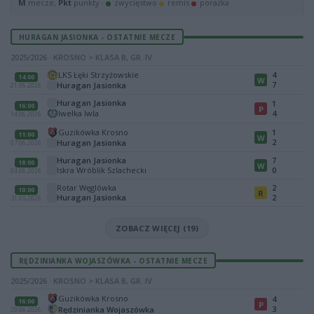
M
mecze,
Pkt
punkty ·
zwycięstwo
remis
porażka
HURAGAN JASIONKA - OSTATNIE MECZE
2025/2026 · KROSNO > KLASA B, GR. IV
LKS Łęki Strzyżowskie
4
14:00
W
7
Huragan Jasionka
21.06.2026
Huragan Jasionka
1
16:00
P
Iwełka Iwla
4
14.06.2026
Guzikówka Krosno
1
11:00
W
2
Huragan Jasionka
07.06.2026
Huragan Jasionka
7
18:00
W
Iskra Wróblik Szlachecki
0
04.06.2026
Rotar Węglówka
2
10:00
R
Huragan Jasionka
2
31.05.2026
ZOBACZ WIĘCEJ (19)
RĘDZINIANKA WOJASZÓWKA - OSTATNIE MECZE
2025/2026 · KROSNO > KLASA B, GR. IV
Guzikówka Krosno
4
16:00
P
3
Rędzinianka Wojaszówka
20.06.2026