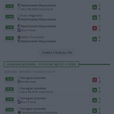
Rędzinianka Wojaszówka
7
11:00
W
0
Iskra Wróblik Szlachecki
14.06.2026
Rotar Węglówka
0
17:00
W
Rędzinianka Wojaszówka
7
07.06.2026
Rędzinianka Wojaszówka
1
15:00
P
3
Nurt Potok
04.06.2026
Nafta Chorkówka
0
11:00
W
1
Rędzinianka Wojaszówka
31.05.2026
ZOBACZ WIĘCEJ (19)
HURAGAN JASIONKA - OSTATNIE MECZE U SIEBIE
2025/2026 · KROSNO > KLASA B, GR. IV
Huragan Jasionka
1
16:00
P
Iwełka Iwla
4
14.06.2026
Huragan Jasionka
7
18:00
W
Iskra Wróblik Szlachecki
0
04.06.2026
Huragan Jasionka
3
12:00
W
Nurt Potok
2
24.05.2026
Huragan Jasionka
3
14:30
W
Piastovia Miejsce Piastowe
2
10.05.2026