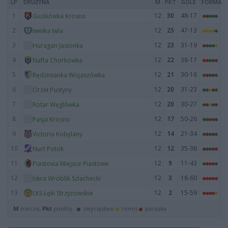
LP
DRUŻYNA
M
PKT
GOLE
FORMA
1
12
30
48-17
Guzikówka Krosno
2
12
25
47-13
Iwełka Iwla
3
12
23
31-19
Huragan Jasionka
4
12
22
38-17
Nafta Chorkówka
5
12
21
30-16
Rędzinianka Wojaszówka
6
12
20
31-23
Orzeł Pustyny
7
12
20
30-27
Rotar Węglówka
8
12
17
50-26
Pasja Krosno
9
12
14
21-34
Victoria Kobylany
10
12
12
35-36
Nurt Potok
11
12
9
11-43
Piastovia Miejsce Piastowe
12
12
3
18-60
Iskra Wróblik Szlachecki
13
12
2
15-59
LKS Łęki Strzyżowskie
M
mecze,
Pkt
punkty ·
zwycięstwo
remis
porażka