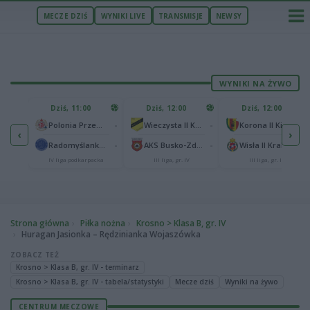
MECZE DZIŚ
WYNIKI LIVE
TRANSMISJE
NEWSY
WYNIKI NA ŻYWO
U
Dziś, 11:00
Dziś, 12:00
Dziś, 12:00
1
Polonia Warszawa
-
-
-
Polonia Przemyśl
Wieczysta II Kraków
Korona II Kielce
‹
›
1
ów
-
-
-
Radomyślanka Radomyśl Wielki
AKS Busko-Zdrój
Wisła II Kraków
IV liga podkarpacka
III liga, gr. IV
III liga, gr. IV
Strona główna
Piłka nożna
Krosno > Klasa B, gr. IV
Huragan Jasionka – Rędzinianka Wojaszówka
ZOBACZ TEŻ
Krosno > Klasa B, gr. IV - terminarz
Krosno > Klasa B, gr. IV - tabela/statystyki
Mecze dziś
Wyniki na żywo
CENTRUM MECZOWE