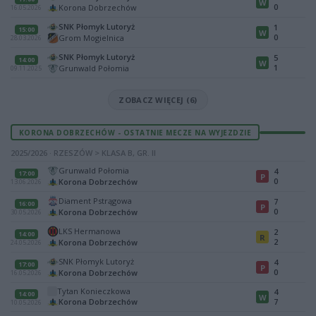
W
0
Korona Dobrzechów
16.05.2026
SNK Płomyk Lutoryż
1
15:00
W
0
Grom Mogielnica
28.03.2026
SNK Płomyk Lutoryż
5
14:00
W
1
Grunwald Połomia
09.11.2025
ZOBACZ WIĘCEJ (6)
KORONA DOBRZECHÓW - OSTATNIE MECZE NA WYJEZDZIE
2025/2026 · RZESZÓW > KLASA B, GR. II
Grunwald Połomia
4
17:00
P
0
Korona Dobrzechów
13.06.2026
Diament Pstrągowa
7
16:00
P
0
Korona Dobrzechów
30.05.2026
LKS Hermanowa
2
14:00
R
2
Korona Dobrzechów
24.05.2026
SNK Płomyk Lutoryż
4
17:00
P
0
Korona Dobrzechów
16.05.2026
Tytan Konieczkowa
4
14:00
W
Korona Dobrzechów
7
10.05.2026