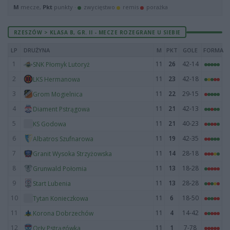
M
mecze,
Pkt
punkty ·
zwycięstwo
remis
porażka
RZESZÓW > KLASA B, GR. II - MECZE ROZEGRANE U SIEBIE
LP
DRUŻYNA
M
PKT
GOLE
FORMA
1
11
26
42-14
SNK Płomyk Lutoryż
2
11
23
42-18
LKS Hermanowa
3
11
22
29-15
Grom Mogielnica
4
11
21
42-13
Diament Pstrągowa
5
11
21
40-23
KS Godowa
6
11
19
42-35
Albatros Szufnarowa
7
11
14
28-18
Granit Wysoka Strzyżowska
8
11
13
18-28
Grunwald Połomia
9
11
13
28-28
Start Lubenia
10
11
6
18-50
Tytan Konieczkowa
11
11
4
14-42
Korona Dobrzechów
12
11
1
7-78
Orły Pstrągówka