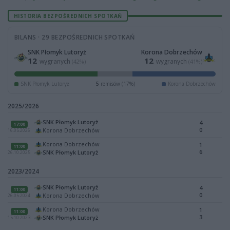
HISTORIA BEZPOŚREDNICH SPOTKAŃ
BILANS · 29 BEZPOŚREDNICH SPOTKAŃ
SNK Płomyk Lutoryż
Korona Dobrzechów
12
12
wygranych
wygranych
(42%)
(41%)
SNK Płomyk Lutoryż
5
remisów (17%)
Korona Dobrzechów
2025/2026
SNK Płomyk Lutoryż
4
17:00
0
Korona Dobrzechów
16.05.2026
Korona Dobrzechów
1
11:00
6
SNK Płomyk Lutoryż
26.10.2025
2023/2024
SNK Płomyk Lutoryż
4
11:00
0
Korona Dobrzechów
26.05.2024
Korona Dobrzechów
1
11:00
3
SNK Płomyk Lutoryż
15.10.2023