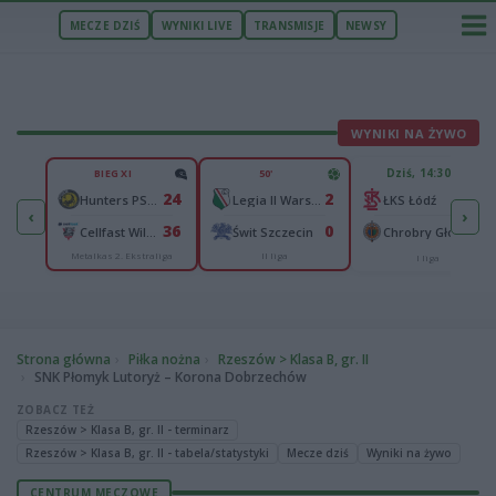
MECZE DZIŚ
WYNIKI LIVE
TRANSMISJE
NEWSY
WYNIKI NA ŻYWO
U
Dziś, 14:30
BIEG XI
50'
2
24
2
n
-
Hunters PSŻ Poznań
Legia II Warszawa
ŁKS Łódź
‹
›
4
36
0
Wisłok Wiśniowa
-
Cellfast Wilki Krosno
Świt Szczecin
Chrobry Głogów
Metalkas 2. Ekstraliga
II liga
cka
I liga
Strona główna
Piłka nożna
Rzeszów > Klasa B, gr. II
SNK Płomyk Lutoryż – Korona Dobrzechów
ZOBACZ TEŻ
Rzeszów > Klasa B, gr. II - terminarz
Rzeszów > Klasa B, gr. II - tabela/statystyki
Mecze dziś
Wyniki na żywo
CENTRUM MECZOWE