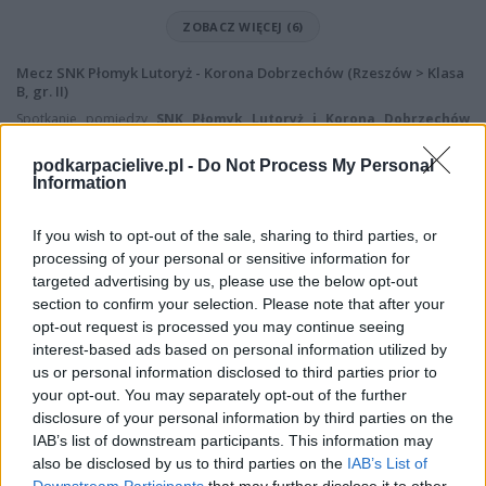
ZOBACZ WIĘCEJ (6)
Mecz SNK Płomyk Lutoryż - Korona Dobrzechów (Rzeszów > Klasa
B, gr. II)
Spotkanie pomiędzy
SNK Płomyk Lutoryż i Korona Dobrzechów
rozegrane zostanie w ramach Rzeszów > Klasa B, gr. II (20. kolejki -
Rzeszów > Klasa B, gr. II).
podkarpacielive.pl -
Do Not Process My Personal
Information
Na stronie
PodkarpacieLive.pl
znajdziesz
wynik meczu, strzelców
bramek, kartki, składy, statystyki i informacje o przebiegu
spotkania
. To kompletne źródło danych dla kibiców i pasjonatów
If you wish to opt-out of the sale, sharing to third parties, or
lokalnej piłki nożnej. Jeżeli aktualnie nie widzisz tutaj danych z pewnością
processing of your personal or sensitive information for
pracujemy nad tym żeby je uzupełnić.
targeted advertising by us, please use the below opt-out
Wynik meczu SNK Płomyk Lutoryż vs Korona Dobrzechów
section to confirm your selection. Please note that after your
opt-out request is processed you may continue seeing
Po zakończeniu spotkania automatycznie publikujemy
oficjalny wynik
interest-based ads based on personal information utilized by
spotkania
, a także dane meczowe, jeśli są dostępne.
us or personal information disclosed to third parties prior to
Pełny harmonogram rozgrywek dostępny jest tutaj:
Rzeszów > Klasa B,
your opt-out. You may separately opt-out of the further
gr. II - terminarz
.
disclosure of your personal information by third parties on the
Informacje o składach i strzelcach
IAB’s list of downstream participants. This information may
also be disclosed by us to third parties on the
IAB’s List of
W miarę dostępności danych, publikujemy
składy wyjściowe,
rezerwowych, zmiany oraz listę strzelców bramek
. Informacje te