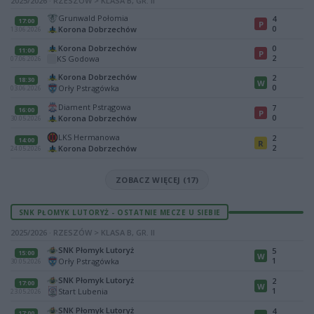
2025/2026 · RZESZÓW > KLASA B, GR. II
Grunwald Połomia
4
17:00
P
0
Korona Dobrzechów
13.06.2026
Korona Dobrzechów
0
11:00
P
2
KS Godowa
07.06.2026
Korona Dobrzechów
2
18:30
W
0
Orły Pstrągówka
03.06.2026
Diament Pstrągowa
7
16:00
P
0
Korona Dobrzechów
30.05.2026
LKS Hermanowa
2
14:00
R
2
Korona Dobrzechów
24.05.2026
ZOBACZ WIĘCEJ (17)
SNK PŁOMYK LUTORYŻ - OSTATNIE MECZE U SIEBIE
2025/2026 · RZESZÓW > KLASA B, GR. II
SNK Płomyk Lutoryż
5
15:00
W
1
Orły Pstrągówka
30.05.2026
SNK Płomyk Lutoryż
2
17:00
W
1
Start Lubenia
23.05.2026
SNK Płomyk Lutoryż
4
17:00