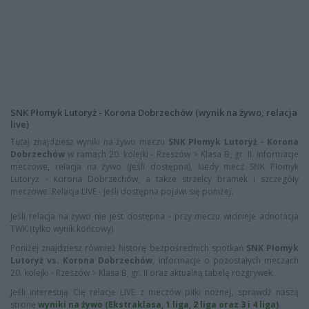
SNK Płomyk Lutoryż - Korona Dobrzechów (wynik na żywo, relacja
live)
Tutaj znajdziesz wyniki na żywo meczu
SNK Płomyk Lutoryż - Korona
Dobrzechów
w ramach 20. kolejki - Rzeszów > Klasa B, gr. II. Informacje
meczowe, relacja na żywo (jeśli dostępna), kiedy mecz SNK Płomyk
Lutoryż - Korona Dobrzechów, a także strzelcy bramek i szczegóły
meczowe. Relacja LIVE - jeśli dostępna pojawi się poniżej.
Jeśli relacja na żywo nie jest dostępna - przy meczu widnieje adnotacja
TWK (tylko wynik końcowy)
Poniżej znajdziesz również historę bezpośrednich spotkań
SNK Płomyk
Lutoryż vs. Korona Dobrzechów
, informacje o pozostałych meczach
20. kolejki - Rzeszów > Klasa B, gr. II oraz aktualną tabelę rozgrywek.
Jeśli interesują Cię relacje LIVE z meczów piłki nożnej, sprawdź naszą
stronę
wyniki na żywo (Ekstraklasa, 1 liga, 2 liga oraz 3 i 4 liga)
.