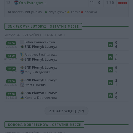
12
11
0
1-76
Orły Pstrągówka
M
mecze,
Pkt
punkty ·
zwycięstwo
remis
porażka
SNK PŁOMYK LUTORYŻ - OSTATNIE MECZE
2025/2026 · RZESZÓW > KLASA B, GR. II
Tytan Konieczkowa
0
18:00
W
SNK Płomyk Lutoryż
6
12.06.2026
Albatros Szufnarowa
2
12:00
W
6
SNK Płomyk Lutoryż
07.06.2026
SNK Płomyk Lutoryż
5
15:00
W
1
Orły Pstrągówka
30.05.2026
SNK Płomyk Lutoryż
2
17:00
W
1
Start Lubenia
23.05.2026
SNK Płomyk Lutoryż
4
17:00
W
0
Korona Dobrzechów
16.05.2026
ZOBACZ WIĘCEJ (17)
KORONA DOBRZECHÓW - OSTATNIE MECZE