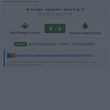
20. kolejka - Rzeszów > Klasa B, gr. II
2026-05-16, godz. 17:00
4
-
0
SNK Płomyk Lutoryż
Korona Dobrzechów
RELACJA
BEZPOŚREDNIE MECZE
TABELA
OSTATNIE MECZE
BONUS DO 660 PLN DLA NOWYCH GRACZY W STS
Tylko dla osób pełnoletnich 18+. Reklamujemy tylko legalnych bukmacherów. Hazard
stwarza ryzyko straty finansowej.