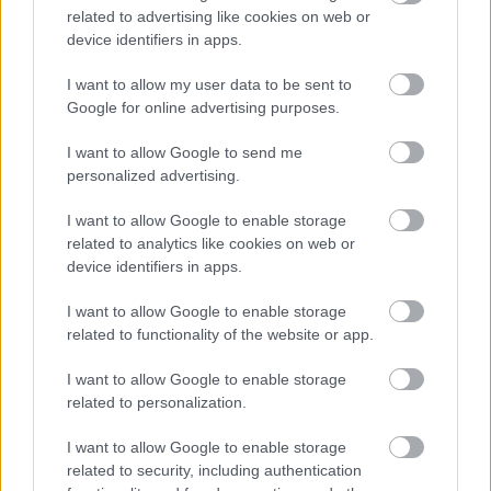
related to advertising like cookies on web or
Przed meczami 20. kolejki - Rzeszów > Klasa B, gr. II gospodarze (SNK
Płomyk Lutoryż) zajmują
2. miejsce
w tabeli. Goście (Korona
device identifiers in apps.
Dobrzechów) plasują się na
10. miejscu.
I want to allow my user data to be sent to
Poniżej znajdziesz także ostatnie mecze obu drużyn oraz statystyki
bramkowe.
Google for online advertising purposes.
SNK Płomyk Lutoryż vs. Korona Dobrzechów - relacja, wynik na
I want to allow Google to send me
żywo, transmisja
personalized advertising.
Wynik meczu SNK Płomyk Lutoryż - Korona Dobrzechów znajdziesz na
naszej stronie zaraz po jego zakończeniu. Jeżeli szukasz informacji
I want to allow Google to enable storage
meczowych, zajrzyj tutaj:
SNK Płomyk Lutoryż vs. Korona
related to analytics like cookies on web or
Dobrzechów - wynik, składy, strzelcy
device identifiers in apps.
Jeżeli w internecie lub TV dostępna jest
transmisja na żywo z meczu
SNK Płomyk Lutoryż vs. Korona Dobrzechów
albo innych spotkań
I want to allow Google to enable storage
Rzeszów > Klasa B, gr. II na pewno znajdziesz takie informacje na naszym
related to functionality of the website or app.
portalu. Możliwe jednak, że nigdzie nie pojawi się stream online z tego
pojedynku. Śledź portal podkarpacieLIVE.pl i bądź na bieżąco.
I want to allow Google to enable storage
related to personalization.
Asseco Resovia
Developres Rzeszów
ITA TOOLS Stal Mielec
I want to allow Google to enable storage
|
|
|
Cellfast Wilki Krosno
Texom Stal Rzeszów
Stal Mielec
related to security, including authentication
|
|
|