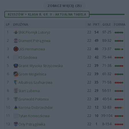
ZOBACZ WIĘCEJ (25)
RZESZÓW > KLASA B, GR. II - AKTUALNA TABELA
LP
DRUŻYNA
M
PKT
GOLE
FORMA
1
22
54
97-25
SNK Płomyk Lutoryż
2
22
49
89-32
Diament Pstrągowa
3
22
46
73-37
LKS Hermanowa
4
22
42
75-44
KS Godowa
5
22
39
71-38
Granit Wysoka Strzyżowska
6
22
39
61-32
Grom Mogielnica
7
22
35
71-58
Albatros Szufnarowa
8
22
29
56-51
Start Lubenia
9
22
28
40-54
Grunwald Połomia
10
22
12
32-83
Korona Dobrzechów
11
22
10
39-104
Tytan Konieczkowa
12
22
1
8-154
Orły Pstrągówka