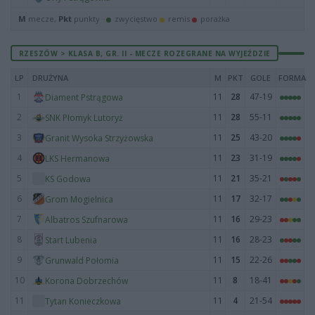
M
mecze,
Pkt
punkty ·
zwycięstwo
remis
porażka
RZESZÓW > KLASA B, GR. II - MECZE ROZEGRANE NA WYJEŹDZIE
LP
DRUŻYNA
M
PKT
GOLE
FORMA
1
11
28
47-19
Diament Pstrągowa
2
11
28
55-11
SNK Płomyk Lutoryż
3
11
25
43-20
Granit Wysoka Strzyżowska
4
11
23
31-19
LKS Hermanowa
5
11
21
35-21
KS Godowa
6
11
17
32-17
Grom Mogielnica
7
11
16
29-23
Albatros Szufnarowa
8
11
16
28-23
Start Lubenia
9
11
15
22-26
Grunwald Połomia
10
11
8
18-41
Korona Dobrzechów
11
11
4
21-54
Tytan Konieczkowa