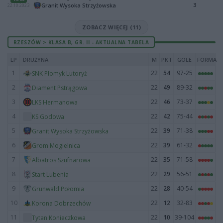
3
Granit Wysoka Strzyżowska
22.10.2023
ZOBACZ WIĘCEJ (11)
RZESZÓW > KLASA B, GR. II - AKTUALNA TABELA
LP
DRUŻYNA
M
PKT
GOLE
FORMA
1
22
54
97-25
SNK Płomyk Lutoryż
2
22
49
89-32
Diament Pstrągowa
3
22
46
73-37
LKS Hermanowa
4
22
42
75-44
KS Godowa
5
22
39
71-38
Granit Wysoka Strzyżowska
6
22
39
61-32
Grom Mogielnica
7
22
35
71-58
Albatros Szufnarowa
8
22
29
56-51
Start Lubenia
9
22
28
40-54
Grunwald Połomia
10
22
12
32-83
Korona Dobrzechów
11
22
10
39-104
Tytan Konieczkowa