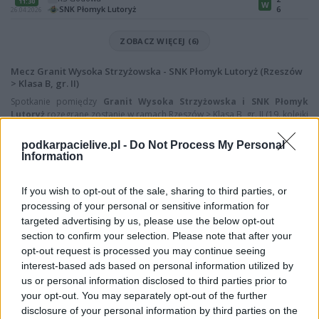
11:30
W
SNK Płomyk Lutoryż
6
26.04.2026
ZOBACZ WIĘCEJ (6)
Mecz Granit Wysoka Strzyżowska - SNK Płomyk Lutoryż (Rzeszów
> Klasa B, gr. II)
Spotkanie pomiędzy
Granit Wysoka Strzyżowska i SNK Płomyk
Lutoryż
rozegrane zostanie w ramach Rzeszów > Klasa B, gr. II (19. kolejki
- Rzeszów > Klasa B, gr. II).
podkarpacielive.pl -
Do Not Process My Personal
Na stronie
PodkarpacieLive.pl
znajdziesz
wynik meczu, strzelców
Information
bramek, kartki, składy, statystyki i informacje o przebiegu
spotkania
. To kompletne źródło danych dla kibiców i pasjonatów
lokalnej piłki nożnej. Jeżeli aktualnie nie widzisz tutaj danych z pewnością
If you wish to opt-out of the sale, sharing to third parties, or
pracujemy nad tym żeby je uzupełnić.
processing of your personal or sensitive information for
targeted advertising by us, please use the below opt-out
Wynik meczu Granit Wysoka Strzyżowska vs SNK Płomyk Lutoryż
section to confirm your selection. Please note that after your
Po zakończeniu spotkania automatycznie publikujemy
oficjalny wynik
opt-out request is processed you may continue seeing
spotkania
, a także dane meczowe, jeśli są dostępne.
interest-based ads based on personal information utilized by
Pełny harmonogram rozgrywek dostępny jest tutaj:
Rzeszów > Klasa B,
us or personal information disclosed to third parties prior to
gr. II - terminarz
.
your opt-out. You may separately opt-out of the further
Informacje o składach i strzelcach
disclosure of your personal information by third parties on the