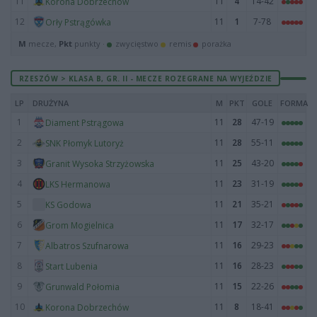
11
11
4
14-42
Korona Dobrzechów
12
11
1
7-78
Orły Pstrągówka
M
mecze,
Pkt
punkty ·
zwycięstwo
remis
porażka
RZESZÓW > KLASA B, GR. II - MECZE ROZEGRANE NA WYJEŹDZIE
LP
DRUŻYNA
M
PKT
GOLE
FORMA
1
11
28
47-19
Diament Pstrągowa
2
11
28
55-11
SNK Płomyk Lutoryż
3
11
25
43-20
Granit Wysoka Strzyżowska
4
11
23
31-19
LKS Hermanowa
5
11
21
35-21
KS Godowa
6
11
17
32-17
Grom Mogielnica
7
11
16
29-23
Albatros Szufnarowa
8
11
16
28-23
Start Lubenia
9
11
15
22-26
Grunwald Połomia
10
11
8
18-41
Korona Dobrzechów