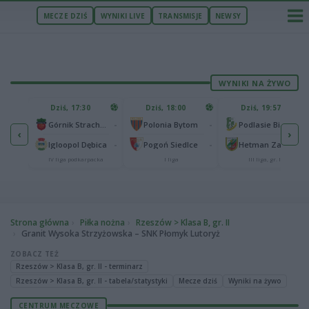
MECZE DZIŚ
WYNIKI LIVE
TRANSMISJE
NEWSY
WYNIKI NA ŻYWO
U
Dziś, 17:30
Dziś, 18:00
Dziś, 19:57
65
lonia Bydgoszcz
-
-
-
Górnik Strachocina
Polonia Bytom
Podlasie Biała Podlaska
‹
›
25
-
-
-
Igloopol Dębica
Pogoń Siedlce
Hetman Zamość
aliga
IV liga podkarpacka
I liga
III liga, gr. IV
Strona główna
Piłka nożna
Rzeszów > Klasa B, gr. II
Granit Wysoka Strzyżowska – SNK Płomyk Lutoryż
ZOBACZ TEŻ
Rzeszów > Klasa B, gr. II - terminarz
Rzeszów > Klasa B, gr. II - tabela/statystyki
Mecze dziś
Wyniki na żywo
CENTRUM MECZOWE