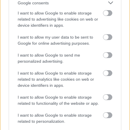
sprawdzić jak spisuje się klub
SNK Płomyk Lutoryż
.
Google consents
Rzeszów > Klasa B, gr. II - sytuacja w tabeli
I want to allow Google to enable storage
Przed meczami 19. kolejki - Rzeszów > Klasa B, gr. II gospodarze (Granit
related to advertising like cookies on web or
Wysoka Strzyżowska) zajmują
3. miejsce
w tabeli. Goście (SNK Płomyk
device identifiers in apps.
Lutoryż) plasują się na
2. miejscu.
I want to allow my user data to be sent to
Poniżej znajdziesz także ostatnie mecze obu drużyn oraz statystyki
bramkowe.
Google for online advertising purposes.
Granit Wysoka Strzyżowska vs. SNK Płomyk Lutoryż - relacja,
I want to allow Google to send me
wynik na żywo, transmisja
personalized advertising.
Wynik meczu Granit Wysoka Strzyżowska - SNK Płomyk Lutoryż znajdziesz
na naszej stronie zaraz po jego zakończeniu. Jeżeli szukasz informacji
I want to allow Google to enable storage
meczowych, zajrzyj tutaj:
Granit Wysoka Strzyżowska vs. SNK Płomyk
related to analytics like cookies on web or
Lutoryż - wynik, składy, strzelcy
device identifiers in apps.
Jeżeli w internecie lub TV dostępna jest
transmisja na żywo z meczu
Granit Wysoka Strzyżowska vs. SNK Płomyk Lutoryż
albo innych
I want to allow Google to enable storage
spotkań Rzeszów > Klasa B, gr. II na pewno znajdziesz takie informacje na
related to functionality of the website or app.
naszym portalu. Możliwe jednak, że nigdzie nie pojawi się stream online z
tego pojedynku. Śledź portal podkarpacieLIVE.pl i bądź na bieżąco.
I want to allow Google to enable storage
related to personalization.