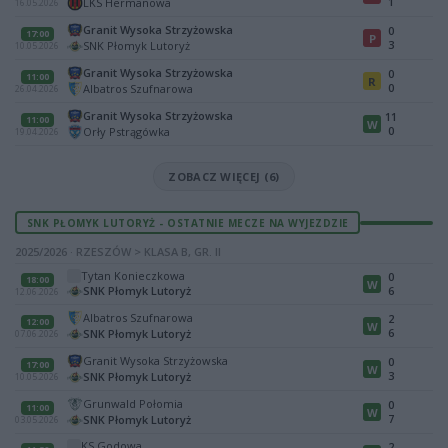
1
LKS Hermanowa
16.05.2026
Granit Wysoka Strzyżowska
0
17:00
P
3
SNK Płomyk Lutoryż
10.05.2026
Granit Wysoka Strzyżowska
0
11:00
R
0
Albatros Szufnarowa
26.04.2026
Granit Wysoka Strzyżowska
11
11:00
W
0
Orły Pstrągówka
19.04.2026
ZOBACZ WIĘCEJ (6)
SNK PŁOMYK LUTORYŻ - OSTATNIE MECZE NA WYJEZDZIE
2025/2026 · RZESZÓW > KLASA B, GR. II
Tytan Konieczkowa
0
18:00
W
SNK Płomyk Lutoryż
6
12.06.2026
Albatros Szufnarowa
2
12:00
W
6
SNK Płomyk Lutoryż
07.06.2026
Granit Wysoka Strzyżowska
0
17:00
W
3
SNK Płomyk Lutoryż
10.05.2026
Grunwald Połomia
0
11:00
W
7
SNK Płomyk Lutoryż
03.05.2026
KS Godowa
2