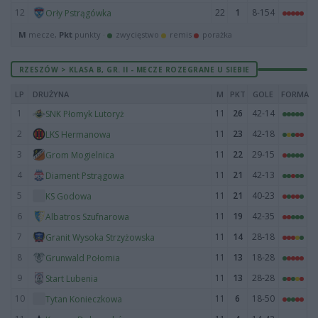
12
22
1
8-154
Orły Pstrągówka
M
mecze,
Pkt
punkty ·
zwycięstwo
remis
porażka
RZESZÓW > KLASA B, GR. II - MECZE ROZEGRANE U SIEBIE
LP
DRUŻYNA
M
PKT
GOLE
FORMA
1
11
26
42-14
SNK Płomyk Lutoryż
2
11
23
42-18
LKS Hermanowa
3
11
22
29-15
Grom Mogielnica
4
11
21
42-13
Diament Pstrągowa
5
11
21
40-23
KS Godowa
6
11
19
42-35
Albatros Szufnarowa
7
11
14
28-18
Granit Wysoka Strzyżowska
8
11
13
18-28
Grunwald Połomia
9
11
13
28-28
Start Lubenia
10
11
6
18-50
Tytan Konieczkowa