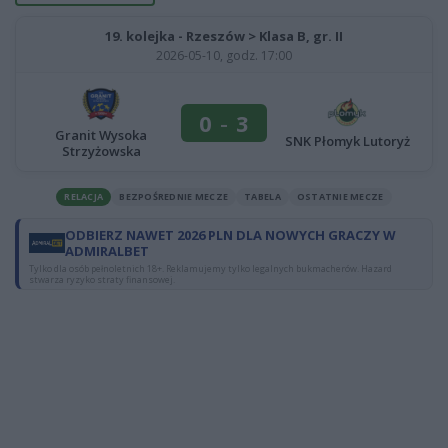
19. kolejka - Rzeszów > Klasa B, gr. II
2026-05-10, godz. 17:00
0
-
3
Granit Wysoka
SNK Płomyk Lutoryż
Strzyżowska
RELACJA
BEZPOŚREDNIE MECZE
TABELA
OSTATNIE MECZE
ODBIERZ NAWET 2026 PLN DLA NOWYCH GRACZY W
ADMIRALBET
Tylko dla osób pełnoletnich 18+. Reklamujemy tylko legalnych bukmacherów. Hazard
stwarza ryzyko straty finansowej.