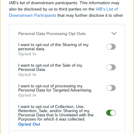
IAB’s list of downstream participants. This information may
W miarę dostępności danych, publikujemy
składy wyjściowe,
rezerwowych, zmiany oraz listę strzelców bramek
also be disclosed by us to third parties on the
IAB’s List of
. Informacje te
aktualizujemy zależnie od poziomu ligi i dostępnych źródeł.
Downstream Participants
that may further disclose it to other
third parties.
Śledź mecze swojej drużyny
Jeśli jesteś kibicem klubu Granit Wysoka Strzyżowska lub SNK Płomyk
Please note that this website/app uses one or more Google
Personal Data Processing Opt Outs
Lutoryż - zaglądaj tutaj częściej. Nasz serwis regularnie dostarcza
services and may gather and store information including but
informacje o
terminach meczów, wynikach, transferach i newsach
not limited to your visit or usage behaviour. You may click to
I want to opt-out of the Sharing of my
klubowych
.
personal data.
grant or deny consent to Google and its third-party tags to
Opted In
PodkarpacieLive.pl to największa baza
meczów lokalnych drużyn
use your data for below specified purposes in below Google
piłkarskich
w województwie. Sprawdź nasze relacje, śledź ulubioną ligę i
consent section.
I want to opt-out of the Sale of my
bądź na bieżąco z wydarzeniami z boisk!
Personal Data.
Opted In
Analiza przed meczem: Granit Wysoka Strzyżowska vs SNK
Płomyk Lutoryż
I want to opt-out of processing my
Mecz
Granit Wysoka Strzyżowska - SNK Płomyk Lutoryż
Personal Data for Targeted Advertising.
odbędzie
Opted In
się w ramach 19. kolejki - Rzeszów > Klasa B, gr. II. Spotkanie zostanie
rozegrane w dniu 10 maja 2026. Początek meczu o godz. 17:00.
I want to opt-out of Collection, Use,
Granit Wysoka Strzyżowska
przystępuje do tego spotkania w roli
Retention, Sale, and/or Sharing of my
gospodarza. Jak drużyna radzi sobie w sezonie 2025/2026 rozgrywek
Personal Data that Is Unrelated with the
Purposes for which it was collected.
Rzeszów > Klasa B, gr. II przed własną publicznością? Na tej stronie
Opted Out
możecie zobaczyć tabelę uwzględniającą tylko mecze u siebie. W tabeli
biorącej pod uwagę tylko mecze wyjazdowe możecie natomiast