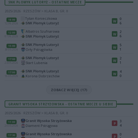
SNK PŁOMYK LUTORYŻ - OSTATNIE MECZE
2025/2026 · RZESZÓW > KLASA B, GR. II
Tytan Konieczkowa
0
18:00
W
SNK Płomyk Lutoryż
6
12.06.2026
Albatros Szufnarowa
2
12:00
W
6
SNK Płomyk Lutoryż
07.06.2026
SNK Płomyk Lutoryż
5
15:00
W
1
Orły Pstrągówka
30.05.2026
SNK Płomyk Lutoryż
2
17:00
W
1
Start Lubenia
23.05.2026
SNK Płomyk Lutoryż
4
17:00
W
0
Korona Dobrzechów
16.05.2026
ZOBACZ WIĘCEJ (17)
GRANIT WYSOKA STRZYŻOWSKA - OSTATNIE MECZE U SIEBIE
2025/2026 · RZESZÓW > KLASA B, GR. II
Granit Wysoka Strzyżowska
3
11:00
P
4
Diament Pstrągowa
24.05.2026
Granit Wysoka Strzyżowska
0
17:30
P