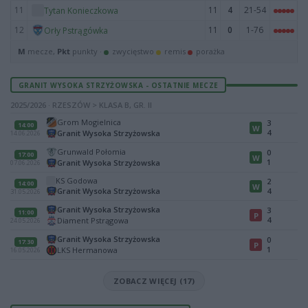
11
11
4
21-54
Tytan Konieczkowa
12
11
0
1-76
Orły Pstrągówka
M
mecze,
Pkt
punkty ·
zwycięstwo
remis
porażka
GRANIT WYSOKA STRZYŻOWSKA - OSTATNIE MECZE
2025/2026 · RZESZÓW > KLASA B, GR. II
Grom Mogielnica
3
14:00
W
4
Granit Wysoka Strzyżowska
14.06.2026
Grunwald Połomia
0
17:00
W
1
Granit Wysoka Strzyżowska
07.06.2026
KS Godowa
2
14:00
W
Granit Wysoka Strzyżowska
4
31.05.2026
Granit Wysoka Strzyżowska
3
11:00
P
4
Diament Pstrągowa
24.05.2026
Granit Wysoka Strzyżowska
0
17:30
P
1
LKS Hermanowa
16.05.2026
ZOBACZ WIĘCEJ (17)