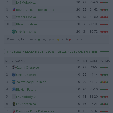
7
20
27
35-60
LKS Mołodycz
8
20
25
51-62
Roztocze Ruda Różaniecka
9
20
13
31-80
Walter Opaka
10
20
7
23-105
Błękitni Zalesie
11
20
3
10-72
Leśnik Płazów
M
mecze,
Pkt
punkty ·
zwycięstwo
remis
porażka
JAROSŁAW > KLASA B LUBACZÓW - MECZE ROZEGRANE U SIEBIE
LP
DRUŻYNA
M
PKT
GOLE
FORMA
1
10
27
43-6
Czarni Oleszyce
2
10
22
44-14
Unia Łukawiec
3
10
20
44-12
Zalew Stary Lubliniec
4
10
20
31-10
Błękitni Futory
5
10
18
18-20
LKS Mołodycz
6
10
16
27-21
LKS Korzenica
7
10
15
35-32
Roztocze Ruda Różaniecka