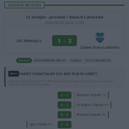
CENTRUM MECZOWE
12. kolejka - Jarosław > Klasa B Lubaczów
2026-03-29, godz. 12:00
1
-
3
LKS Mołodycz
Zalew Stary Lubliniec
RELACJA
BEZPOŚREDNIE MECZE
TABELA
OSTATNIE MECZE
PAKIET POWITALNY DO 4321 PLN W LVBET!
Tylko dla osób pełnoletnich 18+. Reklamujemy tylko legalnych bukmacherów. Hazard
stwarza ryzyko straty finansowej.
Mariusz Szynal
0 - 1
(13)
Grzegorz Szynal
0 - 2
(45)
Mariusz Szynal
0 - 3
(78)
Igor Cienki
1 - 3
(87)