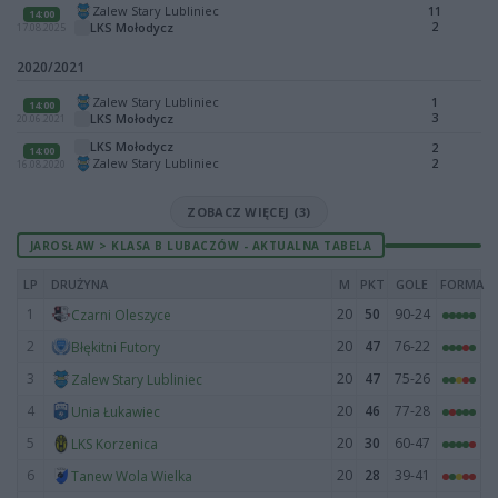
Zalew Stary Lubliniec
11
14:00
2
LKS Mołodycz
17.08.2025
2020/2021
Zalew Stary Lubliniec
1
14:00
3
LKS Mołodycz
20.06.2021
LKS Mołodycz
2
14:00
Zalew Stary Lubliniec
2
16.08.2020
ZOBACZ WIĘCEJ (3)
JAROSŁAW > KLASA B LUBACZÓW - AKTUALNA TABELA
LP
DRUŻYNA
M
PKT
GOLE
FORMA
1
20
50
90-24
Czarni Oleszyce
2
20
47
76-22
Błękitni Futory
3
20
47
75-26
Zalew Stary Lubliniec
4
20
46
77-28
Unia Łukawiec
5
20
30
60-47
LKS Korzenica
6
20
28
39-41
Tanew Wola Wielka