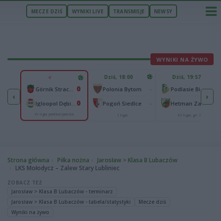
MECZE DZIŚ
WYNIKI LIVE
TRANSMISJE
NEWSY
WYNIKI NA ŻYWO
U
Dziś, 18:00
Dziś, 19:57
6'
65
0
lonia Bydgoszcz
-
-
Górnik Strachocina
Polonia Bytom
Podlasie Biała Podlaska
‹
›
25
0
-
-
Igloopol Dębica
Pogoń Siedlce
Hetman Zamość
IV liga podkarpacka
aliga
I liga
III liga, gr. IV
Strona główna
Piłka nożna
Jarosław > Klasa B Lubaczów
LKS Mołodycz – Zalew Stary Lubliniec
ZOBACZ TEŻ
Jarosław > Klasa B Lubaczów - terminarz
Jarosław > Klasa B Lubaczów - tabela/statystyki
Mecze dziś
Wyniki na żywo