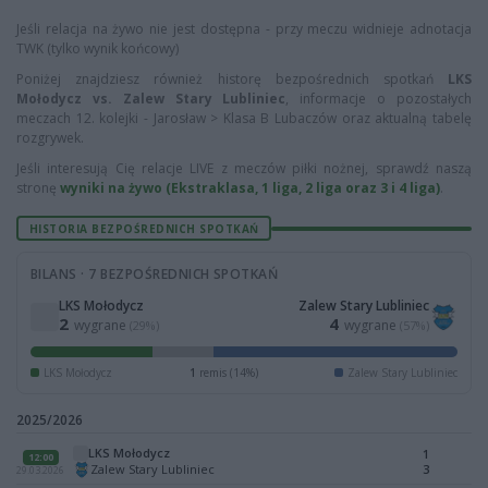
Jeśli relacja na żywo nie jest dostępna - przy meczu widnieje adnotacja
TWK (tylko wynik końcowy)
Poniżej znajdziesz również historę bezpośrednich spotkań
LKS
Mołodycz vs. Zalew Stary Lubliniec
, informacje o pozostałych
meczach 12. kolejki - Jarosław > Klasa B Lubaczów oraz aktualną tabelę
rozgrywek.
Jeśli interesują Cię relacje LIVE z meczów piłki nożnej, sprawdź naszą
stronę
wyniki na żywo (Ekstraklasa, 1 liga, 2 liga oraz 3 i 4 liga)
.
HISTORIA BEZPOŚREDNICH SPOTKAŃ
BILANS · 7 BEZPOŚREDNICH SPOTKAŃ
LKS Mołodycz
Zalew Stary Lubliniec
2
4
wygrane
wygrane
(29%)
(57%)
LKS Mołodycz
1
remis (14%)
Zalew Stary Lubliniec
2025/2026
LKS Mołodycz
1
12:00
Zalew Stary Lubliniec
3
29.03.2026