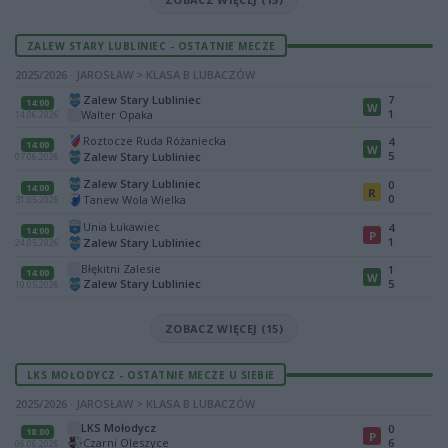
ZALEW STARY LUBLINIEC - OSTATNIE MECZE
2025/2026 · JAROSŁAW > KLASA B LUBACZÓW
Zalew Stary Lubliniec
7
14:00
W
1
Walter Opaka
14.06.2026
Roztocze Ruda Różaniecka
4
14:00
W
5
Zalew Stary Lubliniec
07.06.2026
Zalew Stary Lubliniec
0
14:00
R
0
Tanew Wola Wielka
31.05.2026
Unia Łukawiec
4
14:00
P
1
Zalew Stary Lubliniec
24.05.2026
Błękitni Zalesie
1
14:00
W
Zalew Stary Lubliniec
5
10.05.2026
ZOBACZ WIĘCEJ (15)
LKS MOŁODYCZ - OSTATNIE MECZE U SIEBIE
2025/2026 · JAROSŁAW > KLASA B LUBACZÓW
LKS Mołodycz
0
18:00
P
Czarni Oleszyce
6
06.06.2026