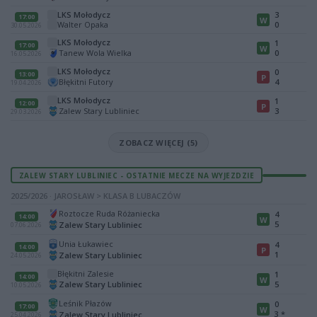
LKS Mołodycz
3
17:00
W
Walter Opaka
0
30.05.2026
LKS Mołodycz
1
17:00
W
Tanew Wola Wielka
0
16.05.2026
LKS Mołodycz
0
13:00
P
Błękitni Futory
4
19.04.2026
LKS Mołodycz
1
12:00
P
Zalew Stary Lubliniec
3
29.03.2026
ZOBACZ WIĘCEJ (5)
ZALEW STARY LUBLINIEC - OSTATNIE MECZE NA WYJEZDZIE
2025/2026 · JAROSŁAW > KLASA B LUBACZÓW
Roztocze Ruda Różaniecka
4
14:00
W
5
Zalew Stary Lubliniec
07.06.2026
Unia Łukawiec
4
14:00
P
1
Zalew Stary Lubliniec
24.05.2026
Błękitni Zalesie
1
14:00
W
Zalew Stary Lubliniec
5
10.05.2026
Leśnik Płazów
0
17:00
W
3
*
Zalew Stary Lubliniec
25.04.2026