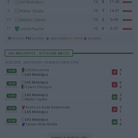
8
10
9
17-40
LKS Mołodycz
9
10
7
14-37
Walter Opaka
10
10
3
9-49
Błękitni Zalesie
11
10
0
5-37
Leśnik Płazów
M
mecze,
Pkt
punkty ·
zwycięstwo
remis
porażka
LKS MOŁODYCZ - OSTATNIE MECZE
2025/2026 · JAROSŁAW > KLASA B LUBACZÓW
LKS Korzenica
4
14:00
P
1
LKS Mołodycz
14.06.2026
LKS Mołodycz
0
18:00
P
Czarni Oleszyce
6
06.06.2026
LKS Mołodycz
3
17:00
W
Walter Opaka
0
30.05.2026
Roztocze Ruda Różaniecka
2
14:00
P
1
LKS Mołodycz
24.05.2026
LKS Mołodycz
1
17:00
W
Tanew Wola Wielka
0
16.05.2026
ZOBACZ WIĘCEJ (15)