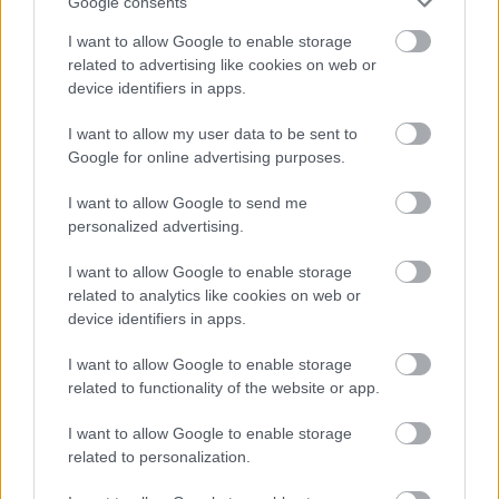
Google consents
Jarosław > Klasa B Lubaczów - sytuacja w tabeli
I want to allow Google to enable storage
Przed meczami 12. kolejki - Jarosław > Klasa B Lubaczów gospodarze (LKS
related to advertising like cookies on web or
Mołodycz) zajmują
8. miejsce
w tabeli. Goście (Zalew Stary Lubliniec)
device identifiers in apps.
plasują się na
2. miejscu.
I want to allow my user data to be sent to
Poniżej znajdziesz także ostatnie mecze obu drużyn oraz statystyki
bramkowe.
Google for online advertising purposes.
LKS Mołodycz vs. Zalew Stary Lubliniec - relacja, wynik na żywo,
I want to allow Google to send me
transmisja
personalized advertising.
Wynik meczu LKS Mołodycz - Zalew Stary Lubliniec znajdziesz na naszej
stronie zaraz po jego zakończeniu. Jeżeli szukasz informacji meczowych,
I want to allow Google to enable storage
zajrzyj tutaj:
LKS Mołodycz vs. Zalew Stary Lubliniec - wynik, składy,
related to analytics like cookies on web or
strzelcy
device identifiers in apps.
Jeżeli w internecie lub TV dostępna jest
transmisja na żywo z meczu
LKS Mołodycz vs. Zalew Stary Lubliniec
albo innych spotkań Jarosław
I want to allow Google to enable storage
> Klasa B Lubaczów na pewno znajdziesz takie informacje na naszym
related to functionality of the website or app.
portalu. Możliwe jednak, że nigdzie nie pojawi się stream online z tego
pojedynku. Śledź portal podkarpacieLIVE.pl i bądź na bieżąco.
I want to allow Google to enable storage
related to personalization.