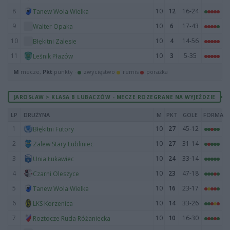
8
10
12
16-24
Tanew Wola Wielka
9
10
6
17-43
Walter Opaka
10
10
4
14-56
Błękitni Zalesie
11
10
3
5-35
Leśnik Płazów
M
mecze,
Pkt
punkty ·
zwycięstwo
remis
porażka
JAROSŁAW > KLASA B LUBACZÓW - MECZE ROZEGRANE NA WYJEŹDZIE
LP
DRUŻYNA
M
PKT
GOLE
FORMA
1
10
27
45-12
Błękitni Futory
2
10
27
31-14
Zalew Stary Lubliniec
3
10
24
33-14
Unia Łukawiec
4
10
23
47-18
Czarni Oleszyce
5
10
16
23-17
Tanew Wola Wielka
6
10
14
33-26
LKS Korzenica
7
10
10
16-30
Roztocze Ruda Różaniecka