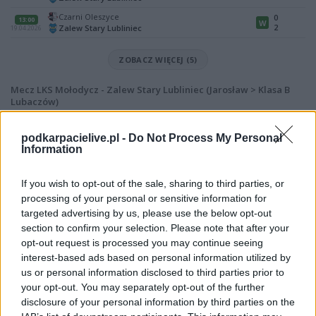
Czarni Oleszyce
0
13:00
W
2
Zalew Stary Lubliniec
19.04.2026
ZOBACZ WIĘCEJ (5)
Mecz LKS Mołodycz - Zalew Stary Lubliniec (Jarosław > Klasa B
Lubaczów)
Spotkanie pomiędzy
LKS Mołodycz i Zalew Stary Lubliniec
rozegrane
zostanie w ramach Jarosław > Klasa B Lubaczów (12. kolejki - Jarosław >
podkarpacielive.pl -
Do Not Process My Personal
Klasa B Lubaczów).
Information
Na stronie
PodkarpacieLive.pl
znajdziesz
wynik meczu, strzelców
bramek, kartki, składy, statystyki i informacje o przebiegu
If you wish to opt-out of the sale, sharing to third parties, or
spotkania
. To kompletne źródło danych dla kibiców i pasjonatów
processing of your personal or sensitive information for
lokalnej piłki nożnej. Jeżeli aktualnie nie widzisz tutaj danych z pewnością
targeted advertising by us, please use the below opt-out
pracujemy nad tym żeby je uzupełnić.
section to confirm your selection. Please note that after your
Wynik meczu LKS Mołodycz vs Zalew Stary Lubliniec
opt-out request is processed you may continue seeing
Po zakończeniu spotkania automatycznie publikujemy
oficjalny wynik
interest-based ads based on personal information utilized by
spotkania
, a także dane meczowe, jeśli są dostępne.
us or personal information disclosed to third parties prior to
your opt-out. You may separately opt-out of the further
Pełny harmonogram rozgrywek dostępny jest tutaj:
Jarosław > Klasa B
Lubaczów - terminarz
disclosure of your personal information by third parties on the
.