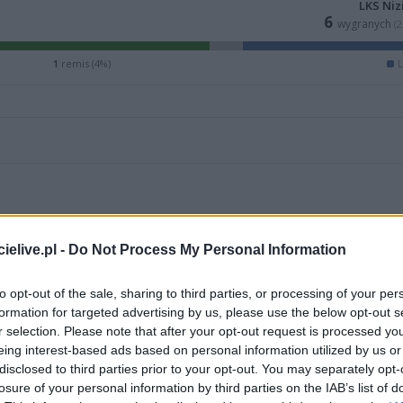
LKS Niz
6
wygranych
(
1
remis (4%)
L
elive.pl -
Do Not Process My Personal Information
to opt-out of the sale, sharing to third parties, or processing of your per
formation for targeted advertising by us, please use the below opt-out s
r selection. Please note that after your opt-out request is processed y
ZOBACZ WIĘCEJ (19)
eing interest-based ads based on personal information utilized by us or
disclosed to third parties prior to your opt-out. You may separately opt-
losure of your personal information by third parties on the IAB’s list of