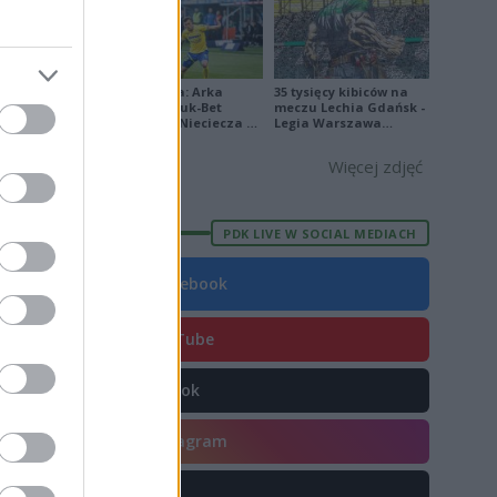
Ekstraklasa: Arka
35 tysięcy kibiców na
Gdynia - Bruk-Bet
meczu Lechia Gdańsk -
Termalica Nieciecza 2-
Legia Warszawa
E
FORMA
3 [ZDJĘCIA]
[OPRAWA, ZDJĘCIA]
7
Więcej zdjęć
0
9
PDK LIVE W SOCIAL MEDIACH
6
Facebook
1
1
YouTube
2
TikTok
7
2
Instagram
3
X