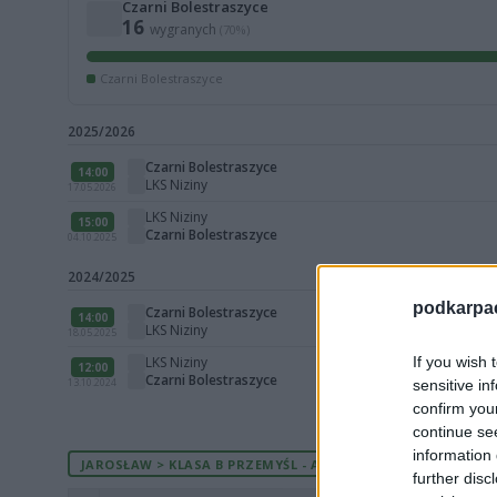
Czarni Bolestraszyce
16
wygranych
(70%)
Czarni Bolestraszyce
2025/2026
Czarni Bolestraszyce
14:00
LKS Niziny
17.05.2026
LKS Niziny
15:00
Czarni Bolestraszyce
04.10.2025
2024/2025
podkarpaci
Czarni Bolestraszyce
14:00
LKS Niziny
18.05.2025
If you wish 
LKS Niziny
12:00
Czarni Bolestraszyce
13.10.2024
sensitive in
confirm you
continue se
information 
JAROSŁAW > KLASA B PRZEMYŚL - AKTUALNA TABELA
further disc