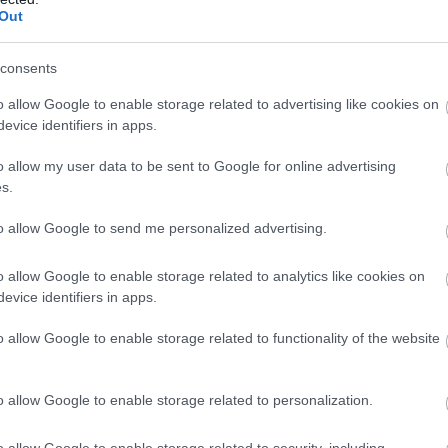
Out
wo
remis
porażka
consents
E
o allow Google to enable storage related to advertising like cookies on
M
PKT
Z
R
P
GOL
evice identifiers in apps.
13
33
11
0
2
51-1
o allow my user data to be sent to Google for online advertising
13
30
9
3
1
36-1
s.
13
30
9
3
1
40-1
to allow Google to send me personalized advertising.
13
29
9
2
2
52-1
13
28
9
1
3
38-2
o allow Google to enable storage related to analytics like cookies on
evice identifiers in apps.
13
27
8
3
2
41-1
13
24
7
3
3
36-2
o allow Google to enable storage related to functionality of the website
13
23
7
2
4
38-1
13
22
6
4
3
28-2
o allow Google to enable storage related to personalization.
13
22
7
1
5
28-3
o allow Google to enable storage related to security, including