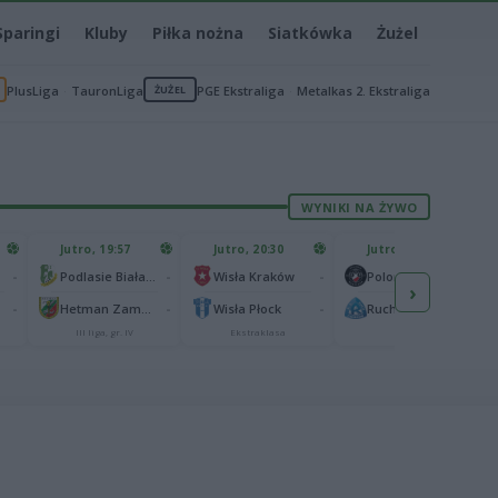
Sparingi
Kluby
Piłka nożna
Siatkówka
Żużel
PlusLiga
TauronLiga
ŻUŻEL
PGE Ekstraliga
Metalkas 2. Ekstraliga
WYNIKI NA ŻYWO
Jutro, 19:57
Jutro, 20:30
Jutro, 20:30
-
-
-
-
Podlasie Biała Podlaska
Wisła Kraków
Polonia Warszawa
›
-
-
-
-
Hetman Zamość
Wisła Płock
Ruch Chorzów
III liga, gr. IV
Ekstraklasa
I liga