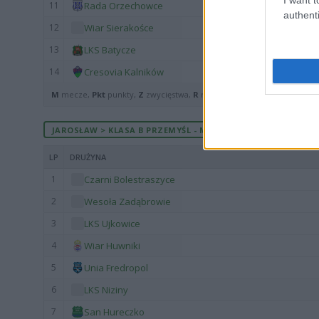
11
Rada Orzechowce
authenti
12
Wiar Sierakośce
13
LKS Batycze
14
Cresovia Kalników
M
mecze,
Pkt
punkty,
Z
zwycięstwa,
R
remisy,
P
porażki ·
zwycięst
JAROSŁAW > KLASA B PRZEMYŚL - MECZE ROZEGRANE NA WYJ
LP
DRUŻYNA
1
Czarni Bolestraszyce
2
Wesoła Zadąbrowie
3
LKS Ujkowice
4
Wiar Huwniki
5
Unia Fredropol
6
LKS Niziny
7
San Hureczko