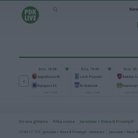
Ne
IEC MECZU
Dziś, 18:00
Dziś, 19:00
Dziś, 20
1
Ferencvaros Budapeszt
-
-
Jagiellonia Białystok
Lech Poznań
‹
0
rnik Zabrze
-
-
Rangers FC
KI Klaksvik
Hammarb
Liga Europy
Liga Europy
Liga Europy
Liga Konfe
Strona główna
Piłka nożna
Jarosław > Klasa B Przemyśl
ZOBACZ TEŻ
Jarosław > Klasa B Przemyśl - terminarz
Jarosław > Klasa B