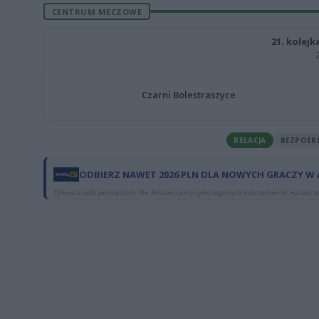
CENTRUM MECZOWE
21. kolejk
Czarni Bolestraszyce
RELACJA
BEZPOŚR
ODBIERZ NAWET 2026 PLN DLA NOWYCH GRACZY W
Tylko dla osób pełnoletnich 18+. Reklamujemy tylko legalnych bukmacherów. Hazard st