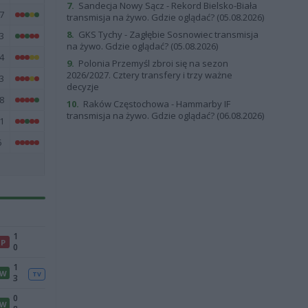
7.
Sandecja Nowy Sącz - Rekord Bielsko-Biała
7
transmisja na żywo. Gdzie oglądać? (05.08.2026)
8.
GKS Tychy - Zagłębie Sosnowiec transmisja
3
na żywo. Gdzie oglądać? (05.08.2026)
4
9.
Polonia Przemyśl zbroi się na sezon
2026/2027. Cztery transfery i trzy ważne
3
decyzje
8
10.
Raków Częstochowa - Hammarby IF
transmisja na żywo. Gdzie oglądać? (06.08.2026)
1
6
1
P
0
1
W
TV
3
0
W