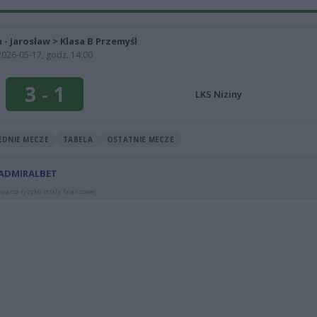
a - Jarosław > Klasa B Przemyśl
2026-05-17, godz. 14:00
3
-
1
LKS Niziny
EDNIE MECZE
TABELA
OSTATNIE MECZE
 ADMIRALBET
warza ryzyko straty finansowej.