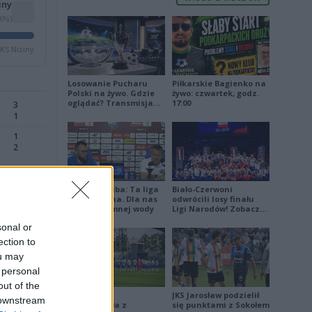
iny
26%)
KS Niziny
Losowanie Pucharu
Piłkarskie Bagienko na
Polski na żywo. Gdzie
żywo: czwartek, godz.
oglądać? Transmisja
17:00
3
TV i online (06.08.2026)
1
1
2
Damian Skiba: Ta liga
Biało-Czerwoni
4
jest brutalna. Dla nas
odwrócili losy finału
0
to kubeł zimnej wody
Ligi Narodów! Zobacz
skrót
sonal or
3
1
ection to
ou may
 personal
out of the
Stal Mielec
JKS Jarosław podzielił
 downstream
zremisowała z
się punktami z Sokołem