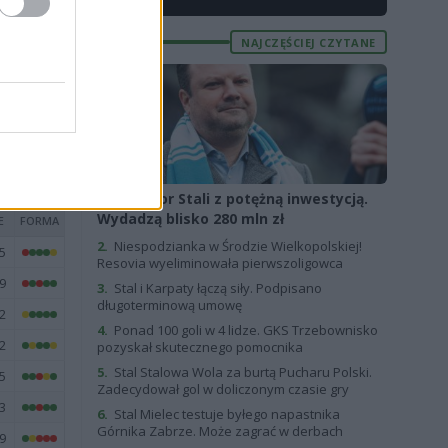
6
4
NAJCZĘŚCIEJ CZYTANE
2
9
1.
Sponsor Stali z potężną inwestycją.
Wydadzą blisko 280 mln zł
E
FORMA
2.
Niespodzianka w Środzie Wielkopolskiej!
5
Resovia wyeliminowała pierwszoligowca
9
3.
Stal i Karpaty łączą siły. Podpisano
długoterminową umowę
2
4.
Ponad 100 goli w 4 lidze. GKS Trzebownisko
2
pozyskał skutecznego pomocnika
5.
Stal Stalowa Wola za burtą Pucharu Polski.
5
Zadecydował gol w doliczonym czasie gry
3
6.
Stal Mielec testuje byłego napastnika
Górnika Zabrze. Może zagrać w derbach
9