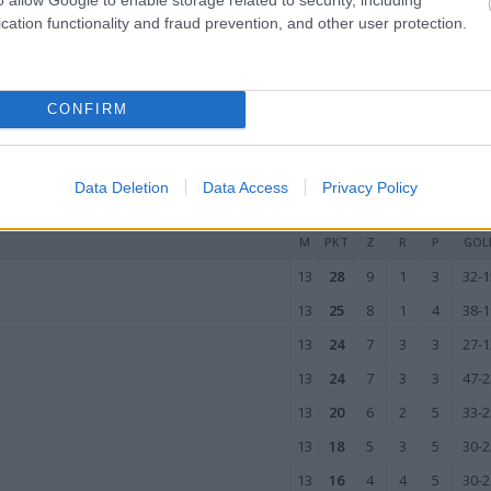
13
14
4
2
7
22-2
cation functionality and fraud prevention, and other user protection.
13
11
3
2
8
11-2
13
11
3
2
8
19-4
CONFIRM
13
3
1
0
12
17-7
wo
remis
porażka
Data Deletion
Data Access
Privacy Policy
EŹDZIE
M
PKT
Z
R
P
GOL
13
28
9
1
3
32-1
13
25
8
1
4
38-1
13
24
7
3
3
27-1
13
24
7
3
3
47-2
13
20
6
2
5
33-2
13
18
5
3
5
30-2
13
16
4
4
5
30-2