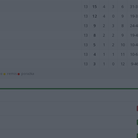
13
15
4
3
6
31-3
13
12
4
0
9
19-3
13
9
2
3
8
24-4
13
8
2
2
9
19-4
13
5
1
2
10
10-4
13
4
1
1
11
10-6
13
3
1
0
12
9-4
wo
remis
porażka