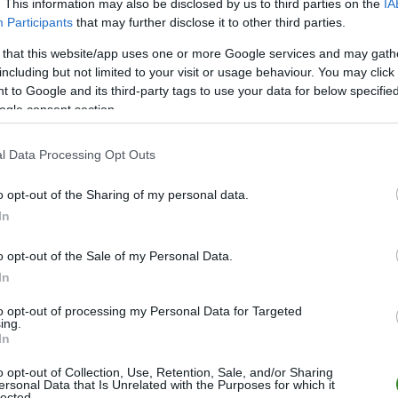
. This information may also be disclosed by us to third parties on the
IA
M
PKT
Z
R
P
GOL
Participants
that may further disclose it to other third parties.
26
56
18
2
6
70-3
 that this website/app uses one or more Google services and may gath
26
54
16
6
4
63-2
including but not limited to your visit or usage behaviour. You may click 
26
53
16
5
5
99-3
 to Google and its third-party tags to use your data for below specifi
ogle consent section.
26
52
16
4
6
79-3
26
50
15
5
6
73-4
l Data Processing Opt Outs
26
49
15
4
7
81-4
o opt-out of the Sharing of my personal data.
26
41
12
5
9
68-4
In
26
37
10
7
9
59-5
26
36
11
3
12
55-5
o opt-out of the Sale of my Personal Data.
In
26
27
8
3
15
38-8
26
22
6
4
16
41-6
to opt-out of processing my Personal Data for Targeted
ing.
26
20
5
5
16
35-6
In
26
14
4
2
20
28-8
o opt-out of Collection, Use, Retention, Sale, and/or Sharing
ersonal Data that Is Unrelated with the Purposes for which it
26
7
2
1
23
27-1
lected.