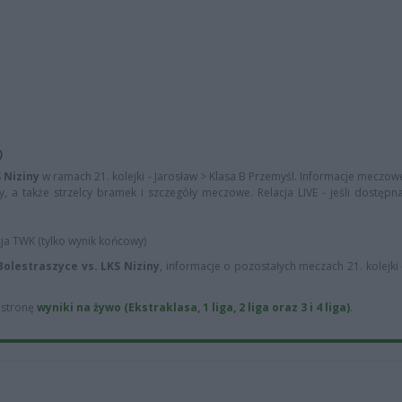
)
 Niziny
w ramach 21. kolejki - Jarosław > Klasa B Przemyśl. Informacje meczowe
y, a także strzelcy bramek i szczegóły meczowe. Relacja LIVE - jeśli dostępn
cja TWK (tylko wynik końcowy)
Bolestraszyce vs. LKS Niziny
, informacje o pozostałych meczach 21. kolejki 
ą stronę
wyniki na żywo (Ekstraklasa, 1 liga, 2 liga oraz 3 i 4 liga)
.