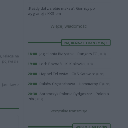
„Każdy dał z siebie maksa”. Górnicy po
wygranej z KKS-em
Więcej wiadomości
NAJBLIŻSZE TRANSMISJE
Jagiellonia Białystok – Rangers FC
18:00
(Dziś)
, relacja na
a pojawi się
Lech Poznań – KI Klaksvik
19:00
(Dziś)
Hapoel Tel Awiw – GKS Katowice
20:00
(Dziś)
Raków Częstochowa – Hammarby IF
20:00
(Dziś)
- Jarosław >
Abramczyk Polonia Bydgoszcz – Polonia
20:30
Piła
(Dziś)
Wszystkie transmisje
WIDEO Z MECZÓW