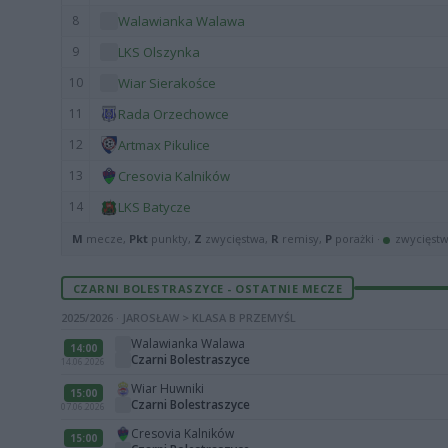
8
Walawianka Walawa
9
LKS Olszynka
10
Wiar Sierakośce
11
Rada Orzechowce
12
Artmax Pikulice
13
Cresovia Kalników
14
LKS Batycze
M
mecze,
Pkt
punkty,
Z
zwycięstwa,
R
remisy,
P
porażki ·
zwycięst
CZARNI BOLESTRASZYCE - OSTATNIE MECZE
2025/2026 · JAROSŁAW > KLASA B PRZEMYŚL
Walawianka Walawa
14:00
Czarni Bolestraszyce
14.06.2026
Wiar Huwniki
15:00
Czarni Bolestraszyce
07.06.2026
Cresovia Kalników
15:00