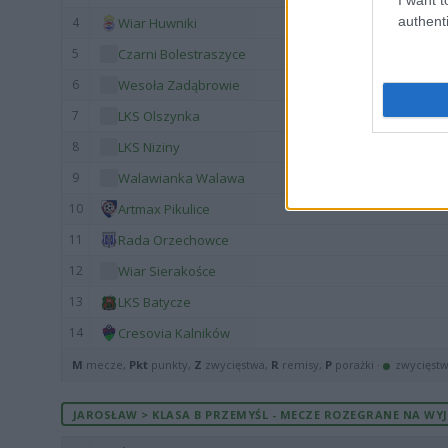
authenti
4
Wiar Huwniki
5
Czarni Bolestraszyce
6
Wesoła Zadąbrowie
7
LKS Olszynka
8
LKS Niziny
9
Walawianka Walawa
10
Artmax Pikulice
11
Rada Orzechowce
12
Wiar Sierakośce
13
LKS Batycze
14
Cresovia Kalników
M
mecze,
Pkt
punkty,
Z
zwycięstwa,
R
remisy,
P
porażki ·
zwycięst
JAROSŁAW > KLASA B PRZEMYŚL - MECZE ROZEGRANE NA WYJ