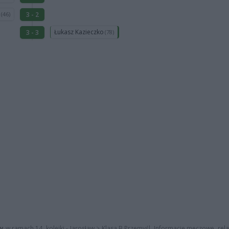
t
3 - 2
(46)
Łukasz Kazieczko
3 - 3
(78)
ny
w ramach 14. kolejki - Jarosław > Klasa B Przemyśl. Informacje meczowe, rel