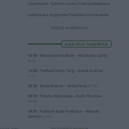
Leverkusen. Tydzień u boku Carlesa Martíneza
Lublinianka rozgromiła Powiślaka Końskowola
Więcej wiadomości
NAJBLIŻSZE TRANSMISJE
Wieczysta II Kraków – AKS Busko-Zdrój
12:00
(Dziś)
Podhale Nowy Targ – Hutnik Kraków
13:00
(Dziś)
Wisła Kraków – Wisła Płock
20:30
(07.08)
Polonia Warszawa – Ruch Chorzów
20:30
(07.08)
Podlasie Biała Podlaska – Hetman
19:57
Zamość
(07.08)
Wszystkie transmisje
acja na żywo