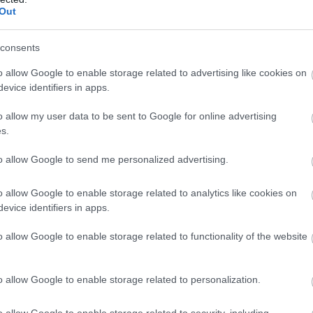
26
41
12
5
9
68-4
Out
26
37
10
7
9
59-5
consents
26
36
11
3
12
55-5
26
27
8
3
15
38-8
o allow Google to enable storage related to advertising like cookies on
evice identifiers in apps.
26
22
6
4
16
41-6
26
20
5
5
16
35-6
o allow my user data to be sent to Google for online advertising
s.
26
14
4
2
20
28-8
26
7
2
1
23
27-1
to allow Google to send me personalized advertising.
wo
remis
porażka
o allow Google to enable storage related to analytics like cookies on
evice identifiers in apps.
E
o allow Google to enable storage related to functionality of the website
M
PKT
Z
R
P
GOL
13
33
11
0
2
51-1
o allow Google to enable storage related to personalization.
13
30
9
3
1
36-1
13
30
9
3
1
40-1
o allow Google to enable storage related to security, including