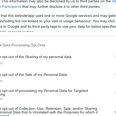
. This information may also be disclosed by us to third parties on the
IA
Participants
that may further disclose it to other third parties.
 that this website/app uses one or more Google services and may gath
including but not limited to your visit or usage behaviour. You may click 
 to Google and its third-party tags to use your data for below specifi
ogle consent section.
ZOBACZ WIĘCEJ (4)
l Data Processing Opt Outs
o opt-out of the Sharing of my personal data.
M
PKT
Z
R
P
GOL
In
26
56
18
2
6
70-3
o opt-out of the Sale of my Personal Data.
26
54
16
6
4
63-2
In
26
53
16
5
5
99-3
to opt-out of processing my Personal Data for Targeted
ing.
26
52
16
4
6
79-3
In
26
50
15
5
6
73-4
o opt-out of Collection, Use, Retention, Sale, and/or Sharing
26
49
15
4
7
81-4
ersonal Data that Is Unrelated with the Purposes for which it
lected.