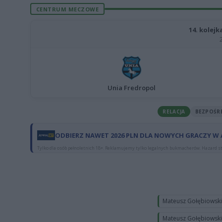
CENTRUM MECZOWE
14. kolejk
Unia Fredropol
RELACJA
BEZPOŚR
ODBIERZ NAWET 2026 PLN DLA NOWYCH GRACZY W
Tylko dla osób pełnoletnich 18+. Reklamujemy tylko legalnych bukmacherów. Hazard st
Mateusz Gołębiowsk
Mateusz Gołębiowsk