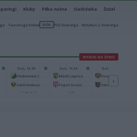
Sparingi
Kluby
Piłka nożna
Siatkówka
Żużel
iga
TauronLiga Kobiet
ŻUŻEL
PGE Ekstraliga
Metalkas 2. Ekstraliga
WYNIKI NA ŻYWO
Dziś, 15:00
Dziś, 15:30
Dziś, 15:30
-
-
-
-
Chełmianka Chełm
Miedź Legnica
Puszcza Niepołomice
›
-
-
-
-
Sokół Kolbuszowa Dolna
Pogoń Grodzisk Mazowiecki
Odra Opole
III liga, gr. IV
I liga
I liga