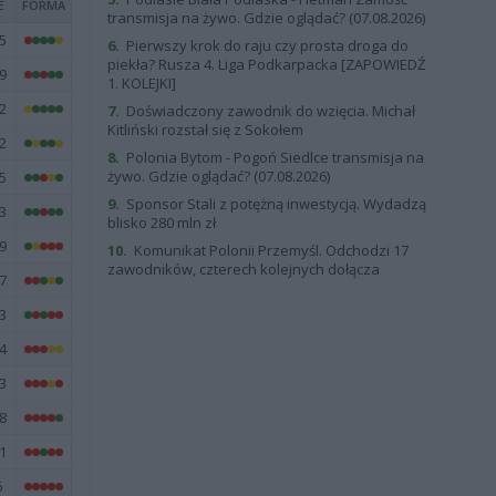
E
FORMA
transmisja na żywo. Gdzie oglądać? (07.08.2026)
5
6.
Pierwszy krok do raju czy prosta droga do
piekła? Rusza 4. Liga Podkarpacka [ZAPOWIEDŹ
9
1. KOLEJKI]
2
7.
Doświadczony zawodnik do wzięcia. Michał
Kitliński rozstał się z Sokołem
2
8.
Polonia Bytom - Pogoń Siedlce transmisja na
żywo. Gdzie oglądać? (07.08.2026)
5
9.
Sponsor Stali z potężną inwestycją. Wydadzą
3
blisko 280 mln zł
9
10.
Komunikat Polonii Przemyśl. Odchodzi 17
zawodników, czterech kolejnych dołącza
7
3
4
3
8
1
6