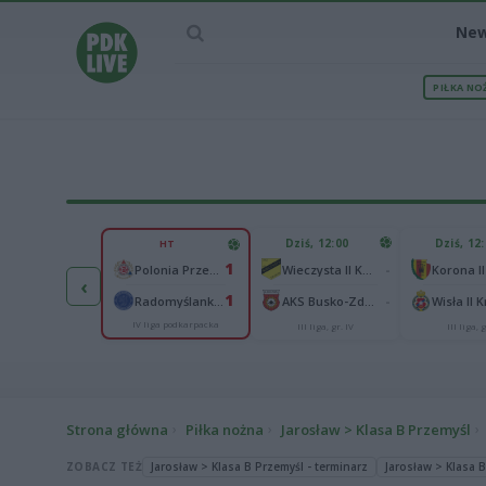
Ne
PIŁKA NO
IEC MECZU
Dziś, 12:00
Dziś, 12
HT
1
1
Polonia Warszawa
-
Polonia Przemyśl
Wieczysta II Kraków
Korona II
‹
1
1
ch Chorzów
-
Radomyślanka Radomyśl Wielki
AKS Busko-Zdrój
Wisła II 
IV liga podkarpacka
I liga
III liga, gr. IV
III liga, g
Strona główna
Piłka nożna
Jarosław > Klasa B Przemyśl
ZOBACZ TEŻ
Jarosław > Klasa B Przemyśl - terminarz
Jarosław > Klasa B