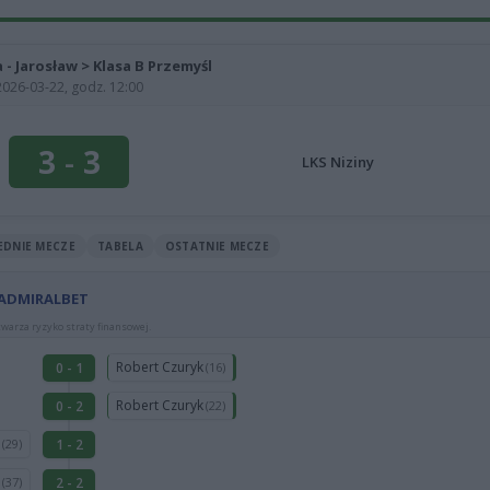
a - Jarosław > Klasa B Przemyśl
2026-03-22, godz. 12:00
3
-
3
LKS Niziny
EDNIE MECZE
TABELA
OSTATNIE MECZE
 ADMIRALBET
warza ryzyko straty finansowej.
Robert Czuryk
0 - 1
(16)
Robert Czuryk
0 - 2
(22)
i
1 - 2
(29)
i
2 - 2
(37)