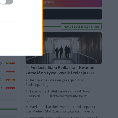
Instagram
6
X
1
1
NAJCZĘŚCIEJ CZYTANE
2
7
2
3
6
1.
Podlasie Biała Podlaska - Hetman
4
Zamość na żywo. Wynik i relacja LIVE
2
2.
Bez bramek na inaugurację 4. Ligi
Podkarpackiej
9
3.
Fatalny pech Aleksandra Buksy! Nowy
napastnik Stali Rzeszów wypada na wiele
tygodni
4.
Wielkie piłkarskie święto na Podkarpaciu.
Stal Mielec i Stal Rzeszów zagrają 44. derby
5.
Podlasie Biała Podlaska - Hetman Zamość