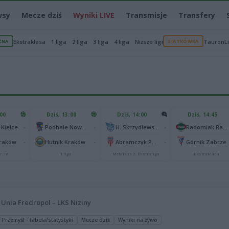
wsy
Mecze dziś
Wyniki LIVE
Transmisje
Transfery
ŻNA
Ekstraklasa
1 liga
2 liga
3 liga
4 liga
Niższe ligi
SIATKÓWKA
TauronL
:00
Dziś, 13:00
Dziś, 14:00
Dziś, 14:45
-
-
-
 Kielce
Podhale Nowy Targ
H. Skrzydlewska Orzeł Łódź
Radomiak Radom
-
-
-
Kraków
Hutnik Kraków
Abramczyk Polonia Bydgoszcz
Górnik Zabrze
r. IV
II liga
Metalkas 2. Ekstraliga
Ekstraklasa
Unia Fredropol – LKS Niziny
 Przemyśl - tabela/statystyki
Mecze dziś
Wyniki na żywo