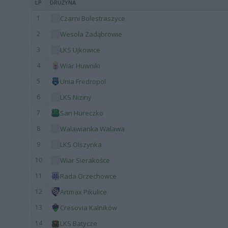
LP
DRUŻYNA
1
Czarni Bolestraszyce
2
Wesoła Zadąbrowie
3
LKS Ujkowice
4
Wiar Huwniki
5
Unia Fredropol
6
LKS Niziny
7
San Hureczko
8
Walawianka Walawa
9
LKS Olszynka
10
Wiar Sierakośce
11
Rada Orzechowce
12
Artmax Pikulice
13
Cresovia Kalników
14
LKS Batycze