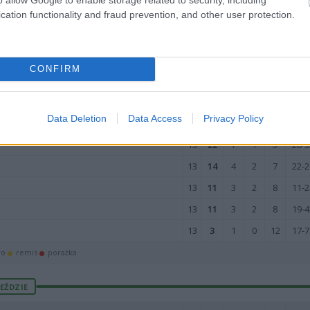
cation functionality and fraud prevention, and other user protection.
13
29
9
2
2
52-1
13
28
9
1
3
38-2
13
27
8
3
2
41-1
CONFIRM
13
24
7
3
3
36-2
13
23
7
2
4
38-1
Data Deletion
Data Access
Privacy Policy
13
22
6
4
3
28-2
13
22
7
1
5
28-3
13
14
4
2
7
22-2
13
11
3
2
8
11-2
13
11
3
2
8
19-4
13
3
1
0
12
17-7
wo
remis
porażka
EŹDZIE