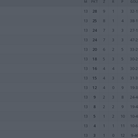
M
PKT
Z
R
P
GOL
13
28
9
1
3
32-1
13
25
8
1
4
38-1
13
24
7
3
3
27-1
13
24
7
3
3
47-2
13
20
6
2
5
33-2
13
18
5
3
5
30-2
13
16
4
4
5
30-2
13
15
4
3
6
31-3
13
12
4
0
9
19-3
13
9
2
3
8
24-4
13
8
2
2
9
19-4
13
5
1
2
10
10-4
13
4
1
1
11
10-6
13
3
1
0
12
9-4