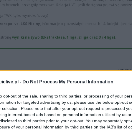
zelcy bramek i szczegóły meczowe. Relacja LIVE - jeśli dostępna pojawi się poniże
cja TWK (tylko wynik końcowy)
edropol vs. LKS Niziny
, informacje o pozostałych meczach 14. kolejki - Jarosł
ą stronę
wyniki na żywo (Ekstraklasa, 1 liga, 2 liga oraz 3 i 4 liga)
.
LKS Niz
2
wygrane
(
elive.pl -
Do Not Process My Personal Information
3
remisy (38%)
L
to opt-out of the sale, sharing to third parties, or processing of your per
formation for targeted advertising by us, please use the below opt-out s
r selection. Please note that after your opt-out request is processed y
eing interest-based ads based on personal information utilized by us or
disclosed to third parties prior to your opt-out. You may separately opt-
losure of your personal information by third parties on the IAB’s list of