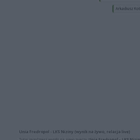
Arkadiusz Ko
Unia Fredropol - LKS Niziny (wynik na żywo, relacja live)
Tutaj znajdziesz wyniki na żywo meczu
Unia Fredropol - LKS Nizi