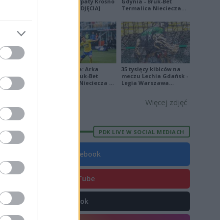
Sanok - Karpaty Krosno
Gdynia - Bruk-Bet
0
na remis [ZDJĘCIA]
Termalica Nieciecza
[ZDJĘCIA]
9
5
1
9
Ekstraklasa: Arka
35 tysięcy kibiców na
Gdynia - Bruk-Bet
meczu Lechia Gdańsk -
8
Termalica Nieciecza 2-
Legia Warszawa
3 [ZDJĘCIA]
[OPRAWA, ZDJĘCIA]
8
Więcej zdjęć
40
PDK LIVE W SOCIAL MEDIACH
Facebook
E
FORMA
YouTube
7
0
TikTok
9