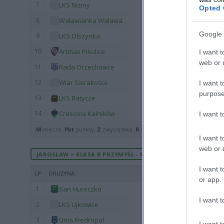
7
LKS Niziny
Opted 
8
Walawianka Walawa
Google 
9
LKS Olszynka
10
Artmax Pikulice
I want t
web or d
11
Rada Orzechowce
12
Wiar Sierakośce
I want t
purpose
13
LKS Batycze
14
Cresovia Kalników
I want 
M
mecze,
Pkt
punkty,
Z
zwycięstwa,
R
remisy,
P
porażki ·
zwycięst
I want t
web or d
JAROSŁAW > KLASA B PRZEMYŚL - MECZE ROZEGRANE U SIEBI
I want t
LP
DRUŻYNA
or app.
1
San Hureczko
I want t
2
LKS Ujkowice
3
Unia Fredropol
I want t