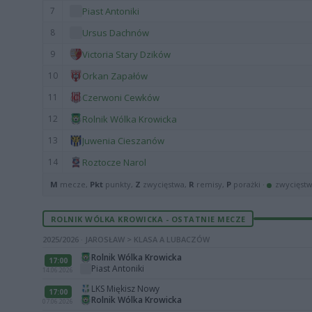
7
Piast Antoniki
8
Ursus Dachnów
9
Victoria Stary Dzików
10
Orkan Zapałów
11
Czerwoni Cewków
12
Rolnik Wólka Krowicka
13
Juwenia Cieszanów
14
Roztocze Narol
M
mecze,
Pkt
punkty,
Z
zwycięstwa,
R
remisy,
P
porażki ·
zwycięst
ROLNIK WÓLKA KROWICKA - OSTATNIE MECZE
2025/2026 · JAROSŁAW > KLASA A LUBACZÓW
Rolnik Wólka Krowicka
17:00
Piast Antoniki
14.06.2026
LKS Miękisz Nowy
17:00
Rolnik Wólka Krowicka
07.06.2026