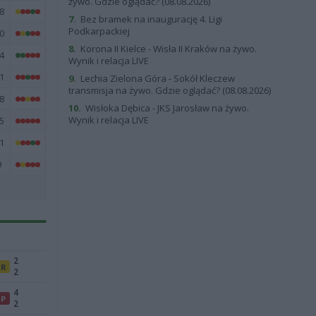
żywo. Gdzie oglądać? (08.08.2026)
8
7.
Bez bramek na inaugurację 4. Ligi
Podkarpackiej
0
8.
Korona II Kielce - Wisła II Kraków na żywo.
4
Wynik i relacja LIVE
1
9.
Lechia Zielona Góra - Sokół Kleczew
transmisja na żywo. Gdzie oglądać? (08.08.2026)
8
10.
Wisłoka Dębica - JKS Jarosław na żywo.
Wynik i relacja LIVE
5
1
9
2
R
2
4
P
2