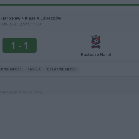
a - Jarosław > Klasa A Lubaczów
2026-05-31, godz. 15:00
1
-
1
Roztocze Narol
EDNIE MECZE
TABELA
OSTATNIE MECZE
warza ryzyko straty finansowej.