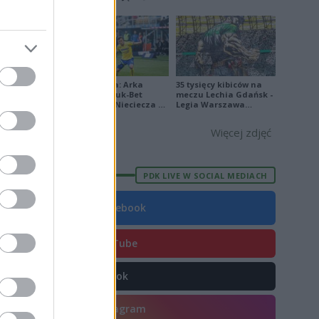
[ZDJĘCIA]
1
Ekstraklasa: Arka
35 tysięcy kibiców na
Gdynia - Bruk-Bet
meczu Lechia Gdańsk -
E
FORMA
Termalica Nieciecza 2-
Legia Warszawa
3 [ZDJĘCIA]
[OPRAWA, ZDJĘCIA]
7
Więcej zdjęć
1
1
PDK LIVE W SOCIAL MEDIACH
1
Facebook
5
6
YouTube
9
TikTok
3
5
Instagram