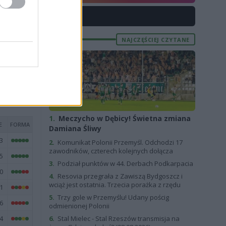
6
X
7
0
NAJCZĘŚCIEJ CZYTANE
0
2
1.
Meczycho w Dębicy! Świetna zmiana
E
FORMA
Damiana Śliwy
3
2.
Komunikat Polonii Przemyśl. Odchodzi 17
zawodników, czterech kolejnych dołącza
5
3.
Podział punktów w 44. Derbach Podkarpacia
0
4.
Resovia przegrała z Zawiszą Bydgoszcz i
wciąż jest ostatnia. Trzecia porażka z rzędu
1
5.
Trzy gole w Przemyślu! Udany pościg
6
odmienionej Polonii
4
6.
Stal Mielec - Stal Rzeszów transmisja na