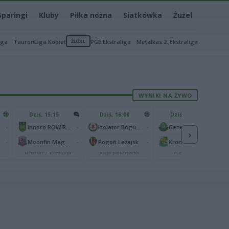
Sparingi
Kluby
Piłka nożna
Siatkówka
Żużel
iga
TauronLiga Kobiet
ŻUŻEL
PGE Ekstraliga
Metalkas 2. Ekstraliga
WYNIKI NA ŻYWO
Dziś, 15:15
Dziś, 16:00
Dziś, 17:00
-
-
-
-
Innpro ROW Rybnik
Izolator Boguchwała
Gezet Stal Gorzów
›
-
-
-
-
Moonfin Magnus Ostrów Wielkopolski
Pogoń Leżajsk
Krono-Plast Włókniarz Częstochowa
Metalkas 2. Ekstraliga
IV liga podkarpacka
PGE Ekstraliga