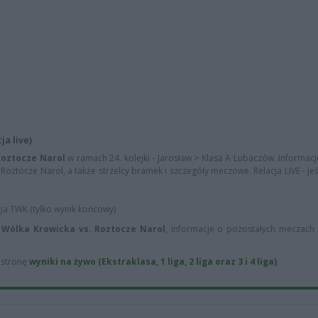
ja live)
Roztocze Narol
w ramach 24. kolejki - Jarosław > Klasa A Lubaczów. Informa
 Roztocze Narol, a także strzelcy bramek i szczegóły meczowe. Relacja LIVE - je
cja TWK (tylko wynik końcowy)
 Wólka Krowicka vs. Roztocze Narol
, informacje o pozostałych meczach 2
ą stronę
wyniki na żywo (Ekstraklasa, 1 liga, 2 liga oraz 3 i 4 liga)
.