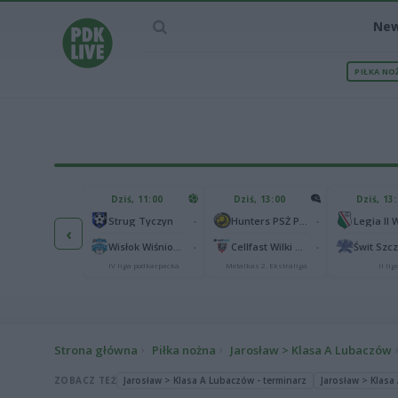
Ne
PIŁKA NO
IEC MECZU
Dziś, 11:00
Dziś, 13:00
Dziś, 13
2
Podbeskidzie Bielsko-Biała
-
-
Strug Tyczyn
Hunters PSŻ Poznań
‹
2
chia Gdańsk
-
-
Wisłok Wiśniowa
Cellfast Wilki Krosno
Świt Szc
I liga
IV liga podkarpacka
Metalkas 2. Ekstraliga
II lig
Strona główna
Piłka nożna
Jarosław > Klasa A Lubaczów
ZOBACZ TEŻ
Jarosław > Klasa A Lubaczów - terminarz
Jarosław > Klasa