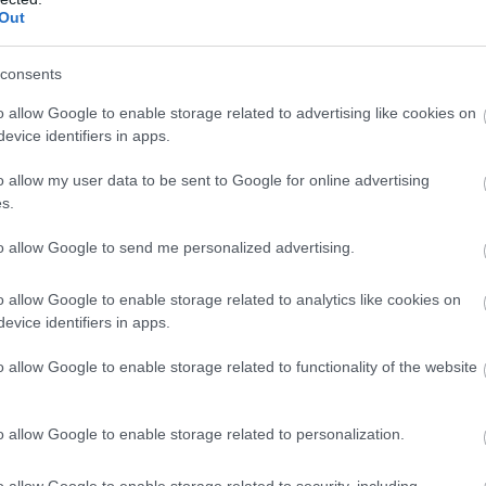
Out
26
16
4
4
18
41-9
wo
remis
porażka
consents
IE
o allow Google to enable storage related to advertising like cookies on
evice identifiers in apps.
M
PKT
Z
R
P
GOL
o allow my user data to be sent to Google for online advertising
13
37
12
1
0
61-
s.
13
34
11
1
1
59-1
to allow Google to send me personalized advertising.
13
34
11
1
1
51-1
13
28
8
4
1
38-2
o allow Google to enable storage related to analytics like cookies on
13
27
9
0
4
28-1
evice identifiers in apps.
13
26
8
2
3
37-1
o allow Google to enable storage related to functionality of the website
13
20
6
2
5
26-1
13
20
6
2
5
30-3
o allow Google to enable storage related to personalization.
13
15
4
3
6
15-3
o allow Google to enable storage related to security, including