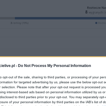
Roztocze Na
8
wygranych
(
3
remisy (19%)
Rozto
elive.pl -
Do Not Process My Personal Information
to opt-out of the sale, sharing to third parties, or processing of your per
formation for targeted advertising by us, please use the below opt-out s
r selection. Please note that after your opt-out request is processed y
eing interest-based ads based on personal information utilized by us or
disclosed to third parties prior to your opt-out. You may separately opt-
ZOBACZ WIĘCEJ (12)
losure of your personal information by third parties on the IAB’s list of