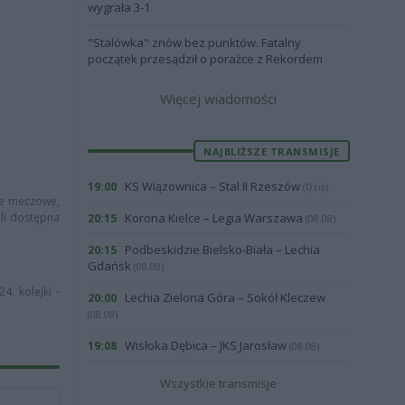
wygrała 3-1
"Stalówka" znów bez punktów. Fatalny
początek przesądził o porażce z Rekordem
Więcej wiadomości
NAJBLIŻSZE TRANSMISJE
KS Wiązownica – Stal II Rzeszów
19:00
(Dziś)
cje meczowe,
śli dostępna
Korona Kielce – Legia Warszawa
20:15
(08.08)
Podbeskidzie Bielsko-Biała – Lechia
20:15
Gdańsk
(08.08)
4. kolejki -
Lechia Zielona Góra – Sokół Kleczew
20:00
(08.08)
Wisłoka Dębica – JKS Jarosław
19:08
(08.08)
Wszystkie transmisje