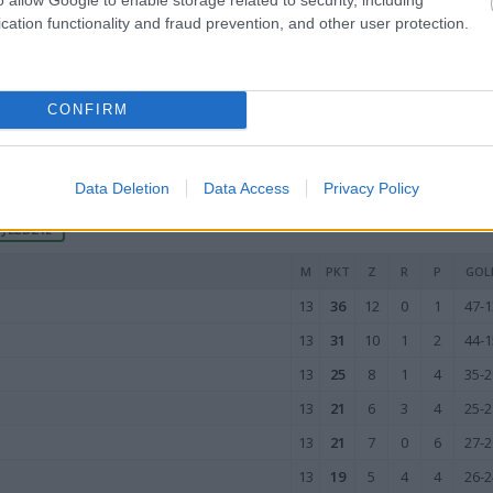
13
15
4
3
6
24-3
cation functionality and fraud prevention, and other user protection.
13
13
4
1
8
24-2
13
10
3
1
9
23-4
13
9
2
3
8
18-3
CONFIRM
13
8
2
2
9
21-4
wo
remis
porażka
Data Deletion
Data Access
Privacy Policy
JEŹDZIE
M
PKT
Z
R
P
GOL
13
36
12
0
1
47-1
13
31
10
1
2
44-1
13
25
8
1
4
35-2
13
21
6
3
4
25-2
13
21
7
0
6
27-2
13
19
5
4
4
26-2