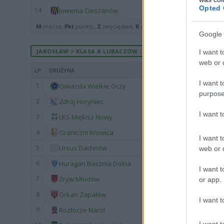
Opted 
14
Juwenia Cieszanów
M
mecze,
Pkt
punkty,
Z
zwycięstwa,
R
remisy,
P
porażki ·
zwycięst
Google 
JAROSŁAW > KLASA A LUBACZÓW - MECZE ROZEGRANE U SIEB
I want t
web or d
LP
DRUŻYNA
I want t
1
Gwiazda Wielkie Oczy
purpose
2
Zdrój Horyniec
I want 
3
LKS Miękisz Nowy
4
Graniczni Krowica
I want t
5
Ursus Dachnów
web or d
6
Huragan Basznia Dolna
I want t
7
Zryw Młodów
or app.
8
Orkan Zapałów
I want t
9
Roztocze Narol
I want t