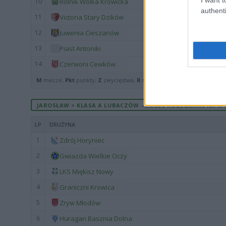
10
Rolnik Wólka Krowicka
authenti
11
Victoria Stary Dzików
12
Juwenia Cieszanów
13
Piast Antoniki
14
Czerwoni Cewków
M
mecze,
Pkt
punkty,
Z
zwycięstwa,
R
remisy,
P
porażki ·
zwycięst
JAROSŁAW > KLASA A LUBACZÓW - MECZE ROZEGRANE NA WY
LP
DRUŻYNA
1
Zdrój Horyniec
2
Gwiazda Wielkie Oczy
3
LKS Miękisz Nowy
4
Graniczni Krowica
5
Zryw Młodów
6
Huragan Basznia Dolna