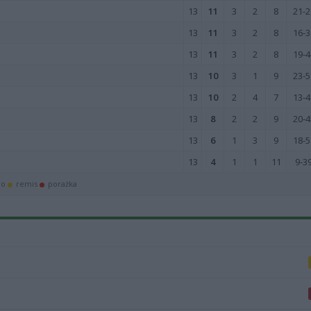
13
11
3
2
8
21-2
13
11
3
2
8
16-3
13
11
3
2
8
19-4
13
10
3
1
9
23-5
13
10
2
4
7
13-4
13
8
2
2
9
20-4
13
6
1
3
9
18-5
13
4
1
1
11
9-3
wo
remis
porażka