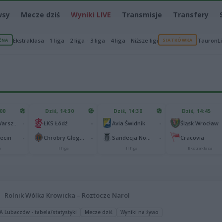
wsy
Mecze dziś
Wyniki LIVE
Transmisje
Transfery
ŻNA
Ekstraklasa
1 liga
2 liga
3 liga
4 liga
Niższe ligi
SIATKÓWKA
TauronL
:00
Dziś, 14:30
Dziś, 14:30
Dziś, 14:45
-
-
-
Legia II Warszawa
ŁKS Łódź
Avia Świdnik
Śląsk Wrocław
-
-
-
zecin
Chrobry Głogów
Sandecja Nowy Sącz
Cracovia
a
I liga
II liga
Ekstraklasa
Rolnik Wólka Krowicka – Roztocze Narol
 A Lubaczów - tabela/statystyki
Mecze dziś
Wyniki na żywo