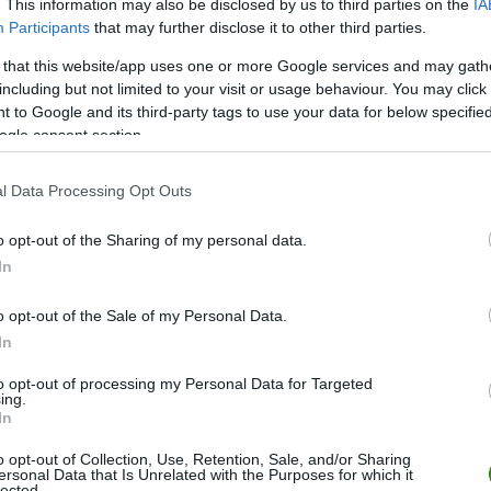
. This information may also be disclosed by us to third parties on the
IA
Participants
that may further disclose it to other third parties.
M
PKT
Z
R
P
GOL
 that this website/app uses one or more Google services and may gath
26
70
23
1
2
106-
including but not limited to your visit or usage behaviour. You may click 
26
68
22
2
2
105-
 to Google and its third-party tags to use your data for below specifi
ogle consent section.
26
59
19
2
5
86-3
26
49
14
7
5
63-4
l Data Processing Opt Outs
26
45
13
6
7
63-4
o opt-out of the Sharing of my personal data.
26
41
13
2
11
53-4
In
26
38
12
2
12
44-4
26
30
9
3
14
53-8
o opt-out of the Sale of my Personal Data.
In
26
24
7
3
16
43-7
26
23
6
5
15
44-8
to opt-out of processing my Personal Data for Targeted
ing.
26
20
5
5
16
39-5
In
26
19
5
4
17
24-7
o opt-out of Collection, Use, Retention, Sale, and/or Sharing
ersonal Data that Is Unrelated with the Purposes for which it
26
18
4
6
16
34-9
lected.