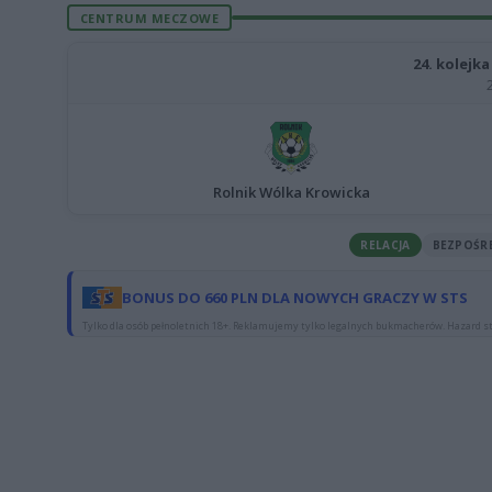
CENTRUM MECZOWE
24. kolejk
Rolnik Wólka Krowicka
RELACJA
BEZPOŚR
BONUS DO 660 PLN DLA NOWYCH GRACZY W STS
Tylko dla osób pełnoletnich 18+. Reklamujemy tylko legalnych bukmacherów. Hazard st