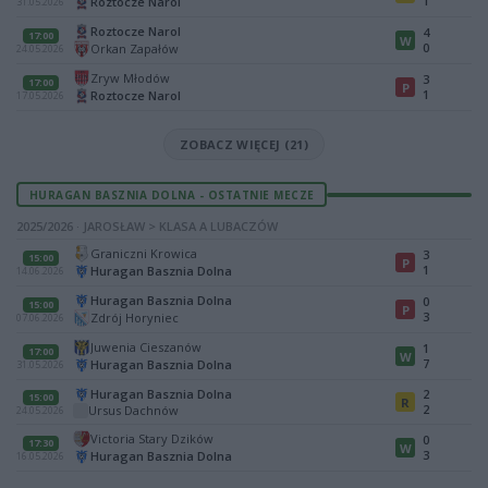
1
Roztocze Narol
31.05.2026
Roztocze Narol
4
17:00
W
0
Orkan Zapałów
24.05.2026
Zryw Młodów
3
17:00
P
1
Roztocze Narol
17.05.2026
ZOBACZ WIĘCEJ (21)
HURAGAN BASZNIA DOLNA - OSTATNIE MECZE
2025/2026 · JAROSŁAW > KLASA A LUBACZÓW
Graniczni Krowica
3
15:00
P
1
Huragan Basznia Dolna
14.06.2026
Huragan Basznia Dolna
0
15:00
P
3
Zdrój Horyniec
07.06.2026
Juwenia Cieszanów
1
17:00
W
7
Huragan Basznia Dolna
31.05.2026
Huragan Basznia Dolna
2
15:00
R
2
Ursus Dachnów
24.05.2026
Victoria Stary Dzików
0
17:30
W
3
Huragan Basznia Dolna
16.05.2026