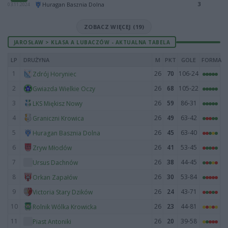
3
Huragan Basznia Dolna
03.11.2024
ZOBACZ WIĘCEJ (19)
JAROSŁAW > KLASA A LUBACZÓW - AKTUALNA TABELA
LP
DRUŻYNA
M
PKT
GOLE
FORMA
1
26
70
106-24
Zdrój Horyniec
2
26
68
105-22
Gwiazda Wielkie Oczy
3
26
59
86-31
LKS Miękisz Nowy
4
26
49
63-42
Graniczni Krowica
5
26
45
63-40
Huragan Basznia Dolna
6
26
41
53-45
Zryw Młodów
7
26
38
44-45
Ursus Dachnów
8
26
30
53-84
Orkan Zapałów
9
26
24
43-71
Victoria Stary Dzików
10
26
23
44-81
Rolnik Wólka Krowicka
11
26
20
39-58
Piast Antoniki