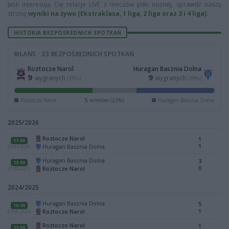
Jeśli interesują Cię relacje LIVE z meczów piłki nożnej, sprawdź naszą
stronę
wyniki na żywo (Ekstraklasa, 1 liga, 2 liga oraz 3 i 4 liga)
.
HISTORIA BEZPOŚREDNICH SPOTKAŃ
BILANS · 23 BEZPOŚREDNICH SPOTKAŃ
Roztocze Narol
Huragan Basznia Dolna
9
9
wygranych
wygranych
(39%)
(39%)
Roztocze Narol
5
remisów (22%)
Huragan Basznia Dolna
2025/2026
Roztocze Narol
1
11:00
1
Huragan Basznia Dolna
04.04.2026
Huragan Basznia Dolna
3
15:00
0
Roztocze Narol
31.08.2025
2024/2025
Huragan Basznia Dolna
5
16:30
1
Roztocze Narol
07.06.2025
Roztocze Narol
1
13:00