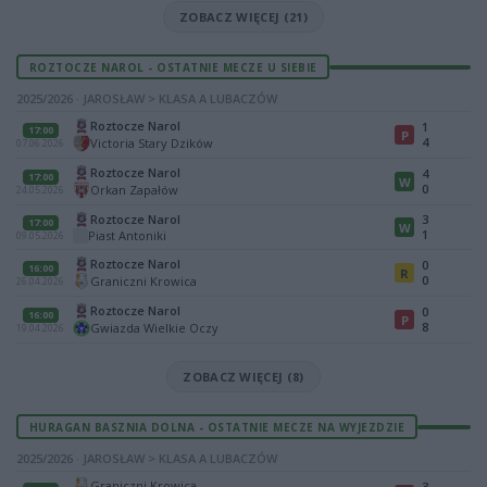
ZOBACZ WIĘCEJ (21)
ROZTOCZE NAROL - OSTATNIE MECZE U SIEBIE
2025/2026 · JAROSŁAW > KLASA A LUBACZÓW
Roztocze Narol
1
17:00
P
4
Victoria Stary Dzików
07.06.2026
Roztocze Narol
4
17:00
W
0
Orkan Zapałów
24.05.2026
Roztocze Narol
3
17:00
W
1
Piast Antoniki
09.05.2026
Roztocze Narol
0
16:00
R
0
Graniczni Krowica
26.04.2026
Roztocze Narol
0
16:00
P
8
Gwiazda Wielkie Oczy
19.04.2026
ZOBACZ WIĘCEJ (8)
HURAGAN BASZNIA DOLNA - OSTATNIE MECZE NA WYJEZDZIE
2025/2026 · JAROSŁAW > KLASA A LUBACZÓW
Graniczni Krowica
3