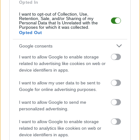
Opted In
ramach 16. kolejki - Jarosław > Klasa A Lubaczów. Spotkanie zostanie
rozegrane w dniu 04 kwietnia 2026. Początek meczu o godz. 11:00.
I want to opt-out of Collection, Use,
Roztocze Narol
przystępuje do tego spotkania w roli gospodarza. Jak
Retention, Sale, and/or Sharing of my
drużyna radzi sobie w sezonie 2025/2026 rozgrywek Jarosław > Klasa A
Personal Data that Is Unrelated with the
Purposes for which it was collected.
Lubaczów przed własną publicznością? Na tej stronie możecie zobaczyć
Opted Out
tabelę uwzględniającą tylko mecze u siebie. W tabeli biorącej pod uwagę
tylko mecze wyjazdowe możecie natomiast sprawdzić jak spisuje się klub
Huragan Basznia Dolna
.
Google consents
Jarosław > Klasa A Lubaczów - sytuacja w tabeli
I want to allow Google to enable storage
Przed meczami 16. kolejki - Jarosław > Klasa A Lubaczów gospodarze
related to advertising like cookies on web or
(Roztocze Narol) zajmują
14. miejsce
w tabeli. Goście (Huragan Basznia
device identifiers in apps.
Dolna) plasują się na
6. miejscu.
I want to allow my user data to be sent to
Poniżej znajdziesz także ostatnie mecze obu drużyn oraz statystyki
bramkowe.
Google for online advertising purposes.
Roztocze Narol vs. Huragan Basznia Dolna - relacja, wynik na
I want to allow Google to send me
żywo, transmisja
personalized advertising.
Wynik meczu Roztocze Narol - Huragan Basznia Dolna znajdziesz na
naszej stronie zaraz po jego zakończeniu. Jeżeli szukasz informacji
I want to allow Google to enable storage
meczowych, zajrzyj tutaj:
Roztocze Narol vs. Huragan Basznia Dolna
related to analytics like cookies on web or
- wynik, składy, strzelcy
device identifiers in apps.
Jeżeli w internecie lub TV dostępna jest
transmisja na żywo z meczu