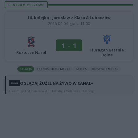
CENTRUM MECZOWE
16. kolejka - Jarosław > Klasa A Lubaczów
2026-04-04, godz. 11:00
1
-
1
Huragan Basznia
Roztocze Narol
Dolna
RELACJA
BEZPOŚREDNIE MECZE
TABELA
OSTATNIE MECZE
OGLĄDAJ ŻUŻEL NA ŻYWO W CANAL+
Transmisje LIVE z meczów PGE Ekstraligi i Metalkas 2. Ekstraligi