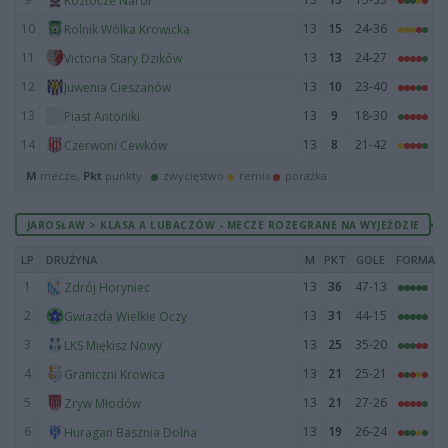
Roztocze Narol
10
13
15
24-36
Rolnik Wólka Krowicka
11
13
13
24-27
Victoria Stary Dzików
12
13
10
23-40
Juwenia Cieszanów
13
13
9
18-30
Piast Antoniki
14
13
8
21-42
Czerwoni Cewków
M
mecze,
Pkt
punkty ·
zwycięstwo
remis
porażka
JAROSŁAW > KLASA A LUBACZÓW - MECZE ROZEGRANE NA WYJEŹDZIE
LP
DRUŻYNA
M
PKT
GOLE
FORMA
1
13
36
47-13
Zdrój Horyniec
2
13
31
44-15
Gwiazda Wielkie Oczy
3
13
25
35-20
LKS Miękisz Nowy
4
13
21
25-21
Graniczni Krowica
5
13
21
27-26
Zryw Młodów
6
13
19
26-24
Huragan Basznia Dolna