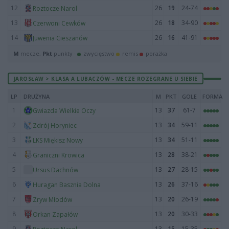
12
26
19
24-74
Roztocze Narol
13
26
18
34-90
Czerwoni Cewków
14
26
16
41-91
Juwenia Cieszanów
M
mecze,
Pkt
punkty ·
zwycięstwo
remis
porażka
JAROSŁAW > KLASA A LUBACZÓW - MECZE ROZEGRANE U SIEBIE
LP
DRUŻYNA
M
PKT
GOLE
FORMA
1
13
37
61-7
Gwiazda Wielkie Oczy
2
13
34
59-11
Zdrój Horyniec
3
13
34
51-11
LKS Miękisz Nowy
4
13
28
38-21
Graniczni Krowica
5
13
27
28-15
Ursus Dachnów
6
13
26
37-16
Huragan Basznia Dolna
7
13
20
26-19
Zryw Młodów
8
13
20
30-33
Orkan Zapałów
9
13
15
15-35