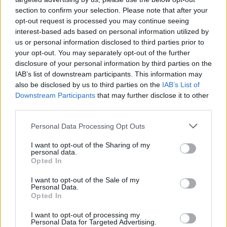
pracujemy nad tym żeby je uzupełnić.
section to confirm your selection. Please note that after your
Wynik meczu Roztocze Narol vs Huragan Basznia Dolna
opt-out request is processed you may continue seeing
Po zakończeniu spotkania automatycznie publikujemy
oficjalny wynik
interest-based ads based on personal information utilized by
spotkania
, a także dane meczowe, jeśli są dostępne.
us or personal information disclosed to third parties prior to
your opt-out. You may separately opt-out of the further
Pełny harmonogram rozgrywek dostępny jest tutaj:
Jarosław > Klasa A
Lubaczów - terminarz
disclosure of your personal information by third parties on the
.
IAB’s list of downstream participants. This information may
Informacje o składach i strzelcach
also be disclosed by us to third parties on the
IAB’s List of
W miarę dostępności danych, publikujemy
składy wyjściowe,
Downstream Participants
that may further disclose it to other
rezerwowych, zmiany oraz listę strzelców bramek
. Informacje te
third parties.
aktualizujemy zależnie od poziomu ligi i dostępnych źródeł.
Please note that this website/app uses one or more Google
Personal Data Processing Opt Outs
Śledź mecze swojej drużyny
services and may gather and store information including but
Jeśli jesteś kibicem klubu Roztocze Narol lub Huragan Basznia Dolna -
not limited to your visit or usage behaviour. You may click to
I want to opt-out of the Sharing of my
zaglądaj tutaj częściej. Nasz serwis regularnie dostarcza informacje o
personal data.
grant or deny consent to Google and its third-party tags to
terminach meczów, wynikach, transferach i newsach klubowych
.
Opted In
use your data for below specified purposes in below Google
PodkarpacieLive.pl to największa baza
meczów lokalnych drużyn
consent section.
I want to opt-out of the Sale of my
piłkarskich
w województwie. Sprawdź nasze relacje, śledź ulubioną ligę i
Personal Data.
bądź na bieżąco z wydarzeniami z boisk!
Opted In
Analiza przed meczem: Roztocze Narol vs Huragan Basznia Dolna
I want to opt-out of processing my
Mecz
Roztocze Narol - Huragan Basznia Dolna
Personal Data for Targeted Advertising.
odbędzie się w