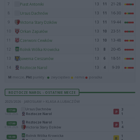
7
13
11
21-28
Piast Antoniki
8
13
11
16-30
Ursus Dachnów
9
13
11
19-44
Victoria Stary Dzików
10
13
10
23-51
Orkan Zapałów
11
13
10
13-48
Czerwoni Cewków
12
13
8
20-45
Rolnik Wólka Krowicka
13
13
6
18-51
Juwenia Cieszanów
14
13
4
9-39
Roztocze Narol
M
mecze,
Pkt
punkty ·
zwycięstwo
remis
porażka
ROZTOCZE NAROL - OSTATNIE MECZE
2025/2026 · JAROSŁAW > KLASA A LUBACZÓW
Ursus Dachnów
3
17:00
P
Roztocze Narol
1
14.06.2026
Roztocze Narol
1
17:00
P
4
Victoria Stary Dzików
07.06.2026
Rolnik Wólka Krowicka
1
15:00
R