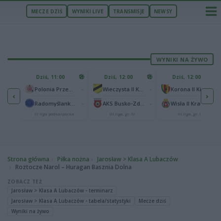
MECZE DZIŚ
WYNIKI LIVE
TRANSMISJE
NEWSY
WYNIKI NA ŻYWO
U
Dziś, 11:00
Dziś, 12:00
Dziś, 12:00
1
Polonia Warszawa
-
-
-
Polonia Przemyśl
Wieczysta II Kraków
Korona II Kielce
‹
›
1
ów
-
-
-
Radomyślanka Radomyśl Wielki
AKS Busko-Zdrój
Wisła II Kraków
IV liga podkarpacka
III liga, gr. IV
III liga, gr. IV
Strona główna
Piłka nożna
Jarosław > Klasa A Lubaczów
Roztocze Narol – Huragan Basznia Dolna
ZOBACZ TEŻ
Jarosław > Klasa A Lubaczów - terminarz
Jarosław > Klasa A Lubaczów - tabela/statystyki
Mecze dziś
Wyniki na żywo