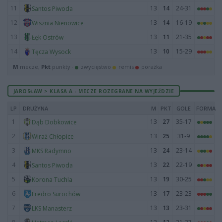
11
13
14
24-31
Santos Piwoda
12
13
14
16-19
Wisznia Nienowice
13
13
11
21-35
Łęk Ostrów
14
13
10
15-29
Tęcza Wysock
M
mecze,
Pkt
punkty ·
zwycięstwo
remis
porażka
JAROSŁAW > KLASA A - MECZE ROZEGRANE NA WYJEŹDZIE
LP
DRUŻYNA
M
PKT
GOLE
FORMA
1
13
27
35-17
Dąb Dobkowice
2
13
25
31-9
Wiraż Chłopice
3
13
24
23-14
MKS Radymno
4
13
22
22-19
Santos Piwoda
5
13
19
30-25
Korona Tuchla
6
13
17
23-23
Fredro Surochów
7
13
13
23-31
LKS Manasterz