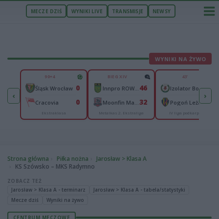
MECZE DZIŚ
WYNIKI LIVE
TRANSMISJE
NEWSY
WYNIKI NA ŻYWO
U
90+4
BIEG XIV
43'
3
0
46
0
Śląsk Wrocław
Innpro ROW Rybnik
Izolator Boguchwała
‹
›
0
0
32
1
Sandecja Nowy Sącz
Cracovia
Moonfin Magnus Ostrów Wielkopolski
Pogoń Leżajsk
Ekstraklasa
Metalkas 2. Ekstraliga
IV liga podkarpacka
Strona główna
Piłka nożna
Jarosław > Klasa A
KS Szówsko – MKS Radymno
ZOBACZ TEŻ
Jarosław > Klasa A - terminarz
Jarosław > Klasa A - tabela/statystyki
Mecze dziś
Wyniki na żywo
CENTRUM MECZOWE