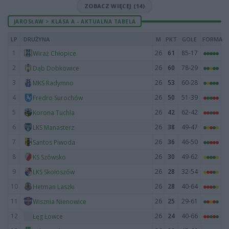
ZOBACZ WIĘCEJ (14)
JAROSŁAW > KLASA A - AKTUALNA TABELA
LP
DRUŻYNA
M
PKT
GOLE
FORMA
1
26
61
85-17
Wiraż Chłopice
2
26
60
78-29
Dąb Dobkowice
3
26
53
60-28
MKS Radymno
4
26
50
51-39
Fredro Surochów
5
26
42
62-42
Korona Tuchla
6
26
38
49-47
LKS Manasterz
7
26
36
46-50
Santos Piwoda
8
26
30
49-62
KS Szówsko
9
26
28
32-54
LKS Skołoszów
10
26
28
40-64
Hetman Laszki
11
26
25
29-61
Wisznia Nienowice
12
26
24
40-66
Łęg Łowce