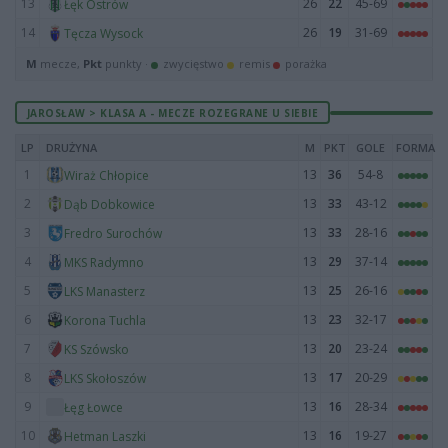
13
26
22
45-69
Łęk Ostrów
14
26
19
31-69
Tęcza Wysock
M
mecze,
Pkt
punkty ·
zwycięstwo
remis
porażka
JAROSŁAW > KLASA A - MECZE ROZEGRANE U SIEBIE
LP
DRUŻYNA
M
PKT
GOLE
FORMA
1
13
36
54-8
Wiraż Chłopice
2
13
33
43-12
Dąb Dobkowice
3
13
33
28-16
Fredro Surochów
4
13
29
37-14
MKS Radymno
5
13
25
26-16
LKS Manasterz
6
13
23
32-17
Korona Tuchla
7
13
20
23-24
KS Szówsko
8
13
17
20-29
LKS Skołoszów
9
13
16
28-34
Łęg Łowce
10
13
16
19-27
Hetman Laszki