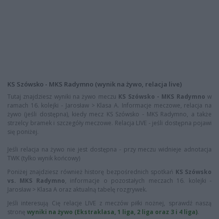
KS Szówsko - MKS Radymno (wynik na żywo, relacja live)
Tutaj znajdziesz wyniki na żywo meczu
KS Szówsko - MKS Radymno
w
ramach 16. kolejki - Jarosław > Klasa A. Informacje meczowe, relacja na
żywo (jeśli dostępna), kiedy mecz KS Szówsko - MKS Radymno, a także
strzelcy bramek i szczegóły meczowe. Relacja LIVE - jeśli dostępna pojawi
się poniżej.
Jeśli relacja na żywo nie jest dostępna - przy meczu widnieje adnotacja
TWK (tylko wynik końcowy)
Poniżej znajdziesz również historę bezpośrednich spotkań
KS Szówsko
vs. MKS Radymno
, informacje o pozostałych meczach 16. kolejki -
Jarosław > Klasa A oraz aktualną tabelę rozgrywek.
Jeśli interesują Cię relacje LIVE z meczów piłki nożnej, sprawdź naszą
stronę
wyniki na żywo (Ekstraklasa, 1 liga, 2 liga oraz 3 i 4 liga)
.