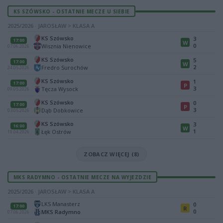
KS SZÓWSKO - OSTATNIE MECZE U SIEBIE
2025/2026 · JAROSŁAW > KLASA A
KS Szówsko
3
17:00
W
0
Wisznia Nienowice
07.06.2026
KS Szówsko
5
17:00
W
2
Fredro Surochów
24.05.2026
KS Szówsko
1
17:00
P
3
Tęcza Wysock
09.05.2026
KS Szówsko
0
17:00
P
3
Dąb Dobkowice
03.05.2026
KS Szówsko
3
16:00
W
1
Łęk Ostrów
19.04.2026
ZOBACZ WIĘCEJ (8)
MKS RADYMNO - OSTATNIE MECZE NA WYJEZDZIE
2025/2026 · JAROSŁAW > KLASA A
LKS Manasterz
0
17:00
R
0
MKS Radymno
07.06.2026