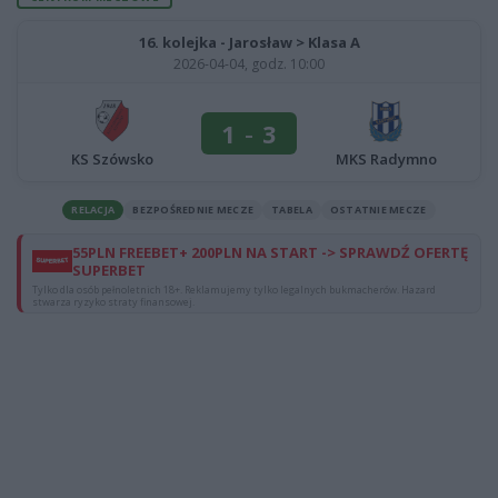
16. kolejka - Jarosław > Klasa A
2026-04-04, godz. 10:00
1
-
3
KS Szówsko
MKS Radymno
RELACJA
BEZPOŚREDNIE MECZE
TABELA
OSTATNIE MECZE
55PLN FREEBET+ 200PLN NA START -> SPRAWDŹ OFERTĘ
SUPERBET
Tylko dla osób pełnoletnich 18+. Reklamujemy tylko legalnych bukmacherów. Hazard
stwarza ryzyko straty finansowej.