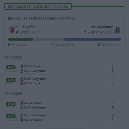
HISTORIA BEZPOŚREDNICH SPOTKAŃ
BILANS · 18 BEZPOŚREDNICH SPOTKAŃ
KS Szówsko
MKS Radymno
4
9
wygrane
wygranych
(22%)
(50%)
KS Szówsko
5
remisów (28%)
MKS Radymno
2025/2026
KS Szówsko
1
10:00
3
MKS Radymno
04.04.2026
MKS Radymno
5
17:00
2
KS Szówsko
31.08.2025
2024/2025
KS Szówsko
3
11:00
4
MKS Radymno
19.04.2025
MKS Radymno
4
16:00
1
KS Szówsko
15.09.2024