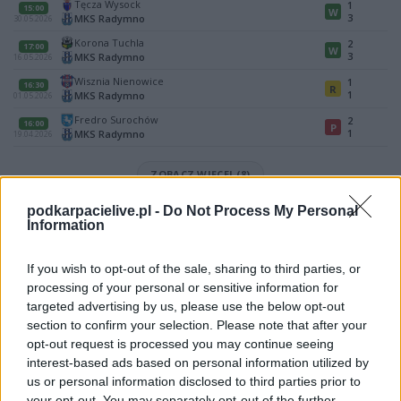
Tęcza Wysock
1
15:00
W
3
MKS Radymno
30.05.2026
Korona Tuchla
2
17:00
W
3
MKS Radymno
16.05.2026
Wisznia Nienowice
1
16:30
R
1
MKS Radymno
01.05.2026
Fredro Surochów
2
16:00
P
1
MKS Radymno
19.04.2026
ZOBACZ WIĘCEJ (8)
podkarpacielive.pl -
Do Not Process My Personal
Mecz KS Szówsko - MKS Radymno (Jarosław > Klasa A)
Information
Spotkanie pomiędzy
KS Szówsko i MKS Radymno
rozegrane zostanie w
ramach Jarosław > Klasa A (16. kolejki - Jarosław > Klasa A).
If you wish to opt-out of the sale, sharing to third parties, or
Na stronie
PodkarpacieLive.pl
znajdziesz
wynik meczu, strzelców
processing of your personal or sensitive information for
bramek, kartki, składy, statystyki i informacje o przebiegu
targeted advertising by us, please use the below opt-out
spotkania
. To kompletne źródło danych dla kibiców i pasjonatów
lokalnej piłki nożnej. Jeżeli aktualnie nie widzisz tutaj danych z pewnością
section to confirm your selection. Please note that after your
pracujemy nad tym żeby je uzupełnić.
opt-out request is processed you may continue seeing
interest-based ads based on personal information utilized by
Wynik meczu KS Szówsko vs MKS Radymno
us or personal information disclosed to third parties prior to
Po zakończeniu spotkania automatycznie publikujemy
oficjalny wynik
your opt-out. You may separately opt-out of the further