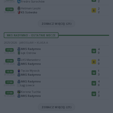
2
Fredro Surochów
24.05.2026
Hetman Laszki
2
17:00
R
2
KS Szówsko
16.05.2026
ZOBACZ WIĘCEJ (21)
MKS RADYMNO - OSTATNIE MECZE
2025/2026 · JAROSŁAW > KLASA A
MKS Radymno
4
17:00
W
0
Łęk Ostrów
14.06.2026
LKS Manasterz
0
17:00
R
0
MKS Radymno
07.06.2026
Tęcza Wysock
1
15:00
W
3
MKS Radymno
30.05.2026
MKS Radymno
4
17:00
W
0
Łęg Łowce
23.05.2026
Korona Tuchla
2
17:00
W
3
MKS Radymno
16.05.2026
ZOBACZ WIĘCEJ (21)