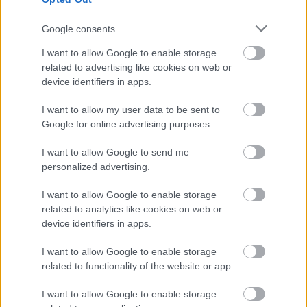
drużyna radzi sobie w sezonie 2025/2026 rozgrywek Jarosław > Klasa A
przed własną publicznością? Na tej stronie możecie zobaczyć tabelę
uwzględniającą tylko mecze u siebie. W tabeli biorącej pod uwagę tylko
Google consents
mecze wyjazdowe możecie natomiast sprawdzić jak spisuje się klub
MKS
Radymno
.
I want to allow Google to enable storage
related to advertising like cookies on web or
Jarosław > Klasa A - sytuacja w tabeli
device identifiers in apps.
Przed meczami 16. kolejki - Jarosław > Klasa A gospodarze (KS Szówsko)
zajmują
12. miejsce
w tabeli. Goście (MKS Radymno) plasują się na
3.
I want to allow my user data to be sent to
miejscu.
Google for online advertising purposes.
Poniżej znajdziesz także ostatnie mecze obu drużyn oraz statystyki
bramkowe.
I want to allow Google to send me
personalized advertising.
KS Szówsko vs. MKS Radymno - relacja, wynik na żywo, transmisja
Wynik meczu KS Szówsko - MKS Radymno znajdziesz na naszej stronie
I want to allow Google to enable storage
zaraz po jego zakończeniu. Jeżeli szukasz informacji meczowych, zajrzyj
related to analytics like cookies on web or
tutaj:
KS Szówsko vs. MKS Radymno - wynik, składy, strzelcy
device identifiers in apps.
Jeżeli w internecie lub TV dostępna jest
transmisja na żywo z meczu KS
Szówsko vs. MKS Radymno
albo innych spotkań Jarosław > Klasa A na
I want to allow Google to enable storage
pewno znajdziesz takie informacje na naszym portalu. Możliwe jednak, że
related to functionality of the website or app.
nigdzie nie pojawi się stream online z tego pojedynku. Śledź portal
podkarpacieLIVE.pl i bądź na bieżąco.
I want to allow Google to enable storage