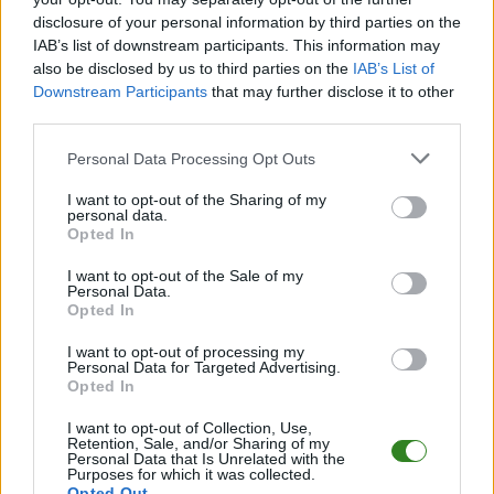
spotkania
, a także dane meczowe, jeśli są dostępne.
disclosure of your personal information by third parties on the
Pełny harmonogram rozgrywek dostępny jest tutaj:
Jarosław > Klasa A -
IAB’s list of downstream participants. This information may
terminarz
.
also be disclosed by us to third parties on the
IAB’s List of
Downstream Participants
that may further disclose it to other
Informacje o składach i strzelcach
third parties.
W miarę dostępności danych, publikujemy
składy wyjściowe,
rezerwowych, zmiany oraz listę strzelców bramek
. Informacje te
Please note that this website/app uses one or more Google
Personal Data Processing Opt Outs
aktualizujemy zależnie od poziomu ligi i dostępnych źródeł.
services and may gather and store information including but
not limited to your visit or usage behaviour. You may click to
I want to opt-out of the Sharing of my
Śledź mecze swojej drużyny
personal data.
grant or deny consent to Google and its third-party tags to
Jeśli jesteś kibicem klubu KS Szówsko lub MKS Radymno - zaglądaj tutaj
Opted In
use your data for below specified purposes in below Google
częściej. Nasz serwis regularnie dostarcza informacje o
terminach
consent section.
meczów, wynikach, transferach i newsach klubowych
.
I want to opt-out of the Sale of my
Personal Data.
PodkarpacieLive.pl to największa baza
meczów lokalnych drużyn
Opted In
piłkarskich
w województwie. Sprawdź nasze relacje, śledź ulubioną ligę i
bądź na bieżąco z wydarzeniami z boisk!
I want to opt-out of processing my
Personal Data for Targeted Advertising.
Analiza przed meczem: KS Szówsko vs MKS Radymno
Opted In
Mecz
KS Szówsko - MKS Radymno
odbędzie się w ramach 16. kolejki -
Jarosław > Klasa A. Spotkanie zostanie rozegrane w dniu 04 kwietnia 2026.
I want to opt-out of Collection, Use,
Retention, Sale, and/or Sharing of my
Początek meczu o godz. 10:00.
Personal Data that Is Unrelated with the
Purposes for which it was collected.
KS Szówsko
przystępuje do tego spotkania w roli gospodarza. Jak
Opted Out