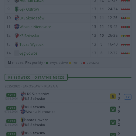
8
13
12
21-37
Hetman Laszki
9
13
11
24-34
Łęk Ostrów
10
13
11
12-25
LKS Skołoszów
11
13
11
13-42
Wisznia Nienowice
12
13
10
26-38
KS Szówsko
13
13
9
16-40
Tęcza Wysock
14
13
8
12-32
Łęg Łowce
M
mecze,
Pkt
punkty ·
zwycięstwo
remis
porażka
KS SZÓWSKO - OSTATNIE MECZE
2025/2026 · JAROSŁAW > KLASA A
LKS Skołoszów
3
17:30
R
TV
3
KS Szówsko
13.06.2026
KS Szówsko
3
17:00
W
0
Wisznia Nienowice
07.06.2026
Santos Piwoda
0
15:00
W
2
KS Szówsko
30.05.2026
KS Szówsko
5
17:00
W