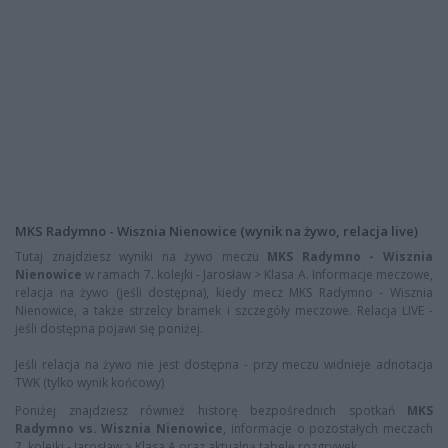
MKS Radymno - Wisznia Nienowice (wynik na żywo, relacja live)
Tutaj znajdziesz wyniki na żywo meczu
MKS Radymno - Wisznia
Nienowice
w ramach 7. kolejki - Jarosław > Klasa A. Informacje meczowe,
relacja na żywo (jeśli dostępna), kiedy mecz MKS Radymno - Wisznia
Nienowice, a także strzelcy bramek i szczegóły meczowe. Relacja LIVE -
jeśli dostępna pojawi się poniżej.
Jeśli relacja na żywo nie jest dostępna - przy meczu widnieje adnotacja
TWK (tylko wynik końcowy)
Poniżej znajdziesz również historę bezpośrednich spotkań
MKS
Radymno vs. Wisznia Nienowice
, informacje o pozostałych meczach
7. kolejki - Jarosław > Klasa A oraz aktualną tabelę rozgrywek.