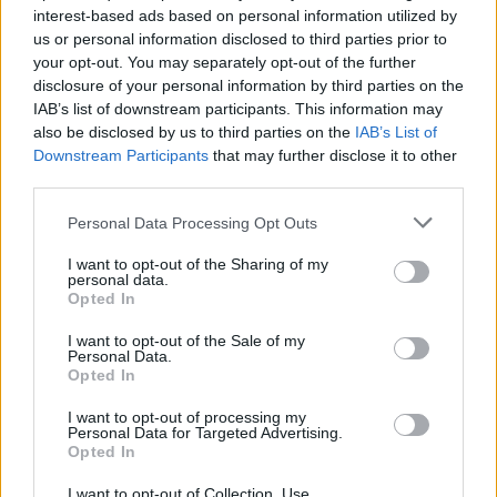
Po zakończeniu spotkania automatycznie publikujemy
oficjalny wynik
interest-based ads based on personal information utilized by
spotkania
, a także dane meczowe, jeśli są dostępne.
us or personal information disclosed to third parties prior to
your opt-out. You may separately opt-out of the further
Pełny harmonogram rozgrywek dostępny jest tutaj:
Jarosław > Klasa A -
terminarz
disclosure of your personal information by third parties on the
.
IAB’s list of downstream participants. This information may
Informacje o składach i strzelcach
also be disclosed by us to third parties on the
IAB’s List of
W miarę dostępności danych, publikujemy
składy wyjściowe,
Downstream Participants
that may further disclose it to other
rezerwowych, zmiany oraz listę strzelców bramek
. Informacje te
third parties.
aktualizujemy zależnie od poziomu ligi i dostępnych źródeł.
Please note that this website/app uses one or more Google
Personal Data Processing Opt Outs
Śledź mecze swojej drużyny
services and may gather and store information including but
Jeśli jesteś kibicem klubu MKS Radymno lub Wisznia Nienowice - zaglądaj
not limited to your visit or usage behaviour. You may click to
I want to opt-out of the Sharing of my
tutaj częściej. Nasz serwis regularnie dostarcza informacje o
terminach
personal data.
grant or deny consent to Google and its third-party tags to
meczów, wynikach, transferach i newsach klubowych
.
Opted In
use your data for below specified purposes in below Google
PodkarpacieLive.pl to największa baza
meczów lokalnych drużyn
consent section.
I want to opt-out of the Sale of my
piłkarskich
w województwie. Sprawdź nasze relacje, śledź ulubioną ligę i
Personal Data.
bądź na bieżąco z wydarzeniami z boisk!
Opted In
Analiza przed meczem: MKS Radymno vs Wisznia Nienowice
I want to opt-out of processing my
Mecz
MKS Radymno - Wisznia Nienowice
Personal Data for Targeted Advertising.
odbędzie się w ramach 7.
Opted In
kolejki - Jarosław > Klasa A. Spotkanie zostanie rozegrane w dniu 27
września 2025. Początek meczu o godz. 15:00.
I want to opt-out of Collection, Use,