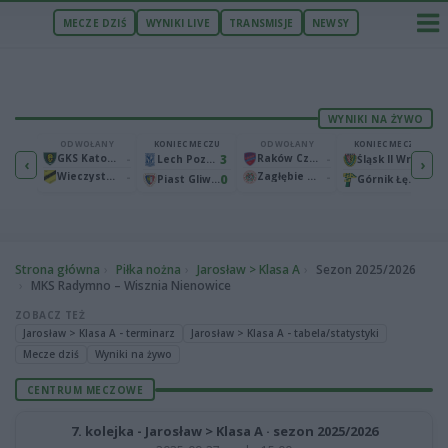
MECZE DZIŚ
WYNIKI LIVE
TRANSMISJE
NEWSY
WYNIKI NA ŻYWO
ECZU
ODWOŁANY
KONIEC MECZU
ODWOŁANY
KONIEC MECZU
1
GKS Katowice
-
3
Raków Częstochowa
-
2
Bruk-Bet Termalica Nieciecza
Lech Poznań
Śląsk II Wrocław
‹
›
Wieczysta Kraków
-
Zagłębie Lubin
-
2
0
0
Warta Poznań
Piast Gliwice
Górnik Łęczna
Strona główna
Piłka nożna
Jarosław > Klasa A
Sezon 2025/2026
MKS Radymno – Wisznia Nienowice
ZOBACZ TEŻ
Jarosław > Klasa A - terminarz
Jarosław > Klasa A - tabela/statystyki
Mecze dziś
Wyniki na żywo
CENTRUM MECZOWE
7. kolejka - Jarosław > Klasa A · sezon 2025/2026