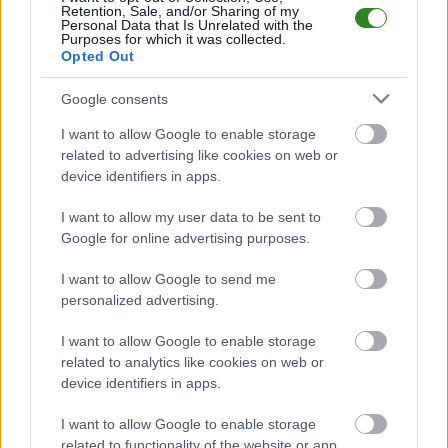
MKS Radymno
przystępuje do tego spotkania w roli gospodarza. Jak
Retention, Sale, and/or Sharing of my
drużyna radzi sobie w sezonie 2025/2026 rozgrywek Jarosław > Klasa A
Personal Data that Is Unrelated with the
Purposes for which it was collected.
przed własną publicznością? Na tej stronie możecie zobaczyć tabelę
Opted Out
uwzględniającą tylko mecze u siebie. W tabeli biorącej pod uwagę tylko
mecze wyjazdowe możecie natomiast sprawdzić jak spisuje się klub
Wisznia Nienowice
.
Google consents
Jarosław > Klasa A - sytuacja w tabeli
I want to allow Google to enable storage
Przed meczami 7. kolejki - Jarosław > Klasa A gospodarze (MKS Radymno)
related to advertising like cookies on web or
zajmują
3. miejsce
w tabeli. Goście (Wisznia Nienowice) plasują się na
device identifiers in apps.
11. miejscu.
I want to allow my user data to be sent to
Poniżej znajdziesz także ostatnie mecze obu drużyn oraz statystyki
bramkowe.
Google for online advertising purposes.
MKS Radymno vs. Wisznia Nienowice - relacja, wynik na żywo,
I want to allow Google to send me
transmisja
personalized advertising.
Wynik meczu MKS Radymno - Wisznia Nienowice znajdziesz na naszej
stronie zaraz po jego zakończeniu. Jeżeli szukasz informacji meczowych,
I want to allow Google to enable storage
zajrzyj tutaj:
MKS Radymno vs. Wisznia Nienowice - wynik, składy,
related to analytics like cookies on web or
strzelcy
device identifiers in apps.
Jeżeli w internecie lub TV dostępna jest
transmisja na żywo z meczu
MKS Radymno vs. Wisznia Nienowice
albo innych spotkań Jarosław >
I want to allow Google to enable storage
Klasa A na pewno znajdziesz takie informacje na naszym portalu. Możliwe
related to functionality of the website or app.