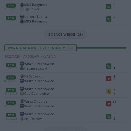
MKS Radymno
4
17:00
W
0
Łęg Łowce
23.05.2026
Korona Tuchla
2
17:00
W
3
MKS Radymno
16.05.2026
ZOBACZ WIĘCEJ (21)
WISZNIA NIENOWICE - OSTATNIE MECZE
2025/2026 · JAROSŁAW > KLASA A
Wisznia Nienowice
3
17:00
W
1
Hetman Laszki
14.06.2026
KS Szówsko
3
17:00
P
0
Wisznia Nienowice
07.06.2026
Wisznia Nienowice
2
17:00
R
2
Dąb Dobkowice
30.05.2026
Wiraż Chłopice
11
17:00
P
0
Wisznia Nienowice
24.05.2026
Wisznia Nienowice
4
17:00
W
3
Łęk Ostrów
16.05.2026