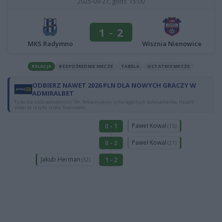
2025-09-27, godz. 15:00
1
-
2
MKS Radymno
Wisznia Nienowice
RELACJA
BEZPOŚREDNIE MECZE
TABELA
OSTATNIE MECZE
ODBIERZ NAWET 2026 PLN DLA NOWYCH GRACZY W
ADMIRALBET
Tylko dla osób pełnoletnich 18+. Reklamujemy tylko legalnych bukmacherów. Hazard
stwarza ryzyko straty finansowej.
Paweł Kowal
0 - 1
(15)
Paweł Kowal
0 - 2
(21)
Jakub Herman
1 - 2
(32)