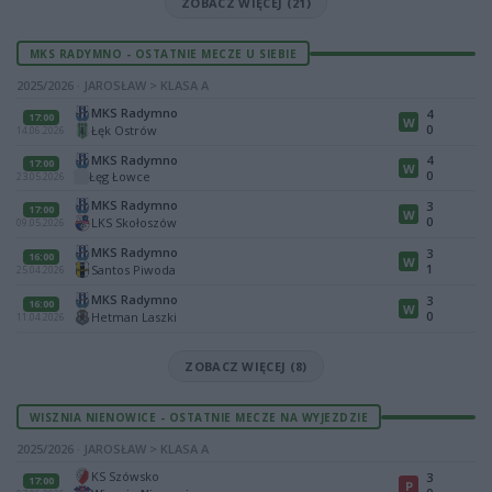
ZOBACZ WIĘCEJ (21)
MKS RADYMNO - OSTATNIE MECZE U SIEBIE
2025/2026 · JAROSŁAW > KLASA A
MKS Radymno
4
17:00
W
0
Łęk Ostrów
14.06.2026
MKS Radymno
4
17:00
W
0
Łęg Łowce
23.05.2026
MKS Radymno
3
17:00
W
0
LKS Skołoszów
09.05.2026
MKS Radymno
3
16:00
W
1
Santos Piwoda
25.04.2026
MKS Radymno
3
16:00
W
0
Hetman Laszki
11.04.2026
ZOBACZ WIĘCEJ (8)
WISZNIA NIENOWICE - OSTATNIE MECZE NA WYJEZDZIE
2025/2026 · JAROSŁAW > KLASA A
KS Szówsko
3
17:00
P