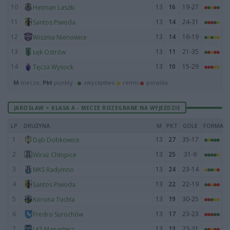
10
13
16
19-27
Hetman Laszki
11
13
14
24-31
Santos Piwoda
12
13
14
16-19
Wisznia Nienowice
13
13
11
21-35
Łęk Ostrów
14
13
10
15-29
Tęcza Wysock
M
mecze,
Pkt
punkty ·
zwycięstwo
remis
porażka
JAROSŁAW > KLASA A - MECZE ROZEGRANE NA WYJEŹDZIE
LP
DRUŻYNA
M
PKT
GOLE
FORMA
1
13
27
35-17
Dąb Dobkowice
2
13
25
31-9
Wiraż Chłopice
3
13
24
23-14
MKS Radymno
4
13
22
22-19
Santos Piwoda
5
13
19
30-25
Korona Tuchla
6
13
17
23-23
Fredro Surochów
7
13
13
23-31
LKS Manasterz