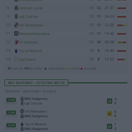
8
13
12
21-37
Hetman Laszki
9
13
11
24-34
Łęk Ostrów
10
13
11
12-25
LKS Skołoszów
11
13
11
13-42
Wisznia Nienowice
12
13
10
26-38
KS Szówsko
13
13
9
16-40
Tęcza Wysock
14
13
8
12-32
Łęg Łowce
M
mecze,
Pkt
punkty ·
zwycięstwo
remis
porażka
MKS RADYMNO - OSTATNIE MECZE
2025/2026 · JAROSŁAW > KLASA A
MKS Radymno
4
17:00
W
0
Łęk Ostrów
14.06.2026
LKS Manasterz
0
17:00
R
0
MKS Radymno
07.06.2026
Tęcza Wysock
1
15:00
W
3
MKS Radymno
30.05.2026