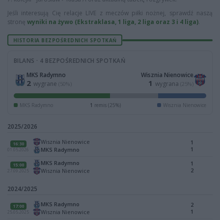
Jeśli interesują Cię relacje LIVE z meczów piłki nożnej, sprawdź naszą
stronę
wyniki na żywo (Ekstraklasa, 1 liga, 2 liga oraz 3 i 4 liga)
.
HISTORIA BEZPOŚREDNICH SPOTKAŃ
BILANS · 4 BEZPOŚREDNICH SPOTKAŃ
MKS Radymno
Wisznia Nienowice
2
1
wygrane
wygrana
(50%)
(25%)
MKS Radymno
1
remis (25%)
Wisznia Nienowice
2025/2026
Wisznia Nienowice
1
16:30
1
MKS Radymno
01.05.2026
MKS Radymno
1
15:00
2
Wisznia Nienowice
27.09.2025
2024/2025
MKS Radymno
2
17:00
1
Wisznia Nienowice
25.05.2025