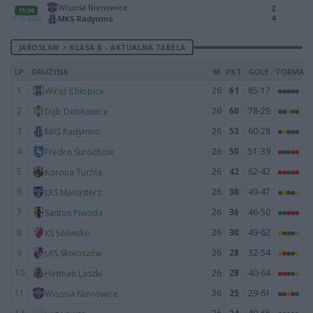
Wisznia Nienowice
2
15:00
4
MKS Radymno
20.10.2024
JAROSŁAW > KLASA A - AKTUALNA TABELA
LP
DRUŻYNA
M
PKT
GOLE
FORMA
1
26
61
85-17
Wiraż Chłopice
2
26
60
78-29
Dąb Dobkowice
3
26
53
60-28
MKS Radymno
4
26
50
51-39
Fredro Surochów
5
26
42
62-42
Korona Tuchla
6
26
38
49-47
LKS Manasterz
7
26
36
46-50
Santos Piwoda
8
26
30
49-62
KS Szówsko
9
26
28
32-54
LKS Skołoszów
10
26
28
40-64
Hetman Laszki
11
26
25
29-61
Wisznia Nienowice