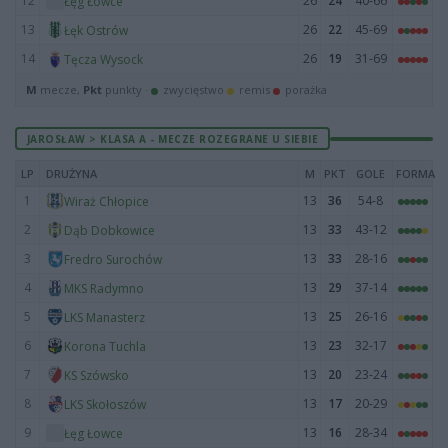
12
26
24
40-66
Łęg Łowce
13
26
22
45-69
Łęk Ostrów
14
26
19
31-69
Tęcza Wysock
M
mecze,
Pkt
punkty ·
zwycięstwo
remis
porażka
JAROSŁAW > KLASA A - MECZE ROZEGRANE U SIEBIE
LP
DRUŻYNA
M
PKT
GOLE
FORMA
1
13
36
54-8
Wiraż Chłopice
2
13
33
43-12
Dąb Dobkowice
3
13
33
28-16
Fredro Surochów
4
13
29
37-14
MKS Radymno
5
13
25
26-16
LKS Manasterz
6
13
23
32-17
Korona Tuchla
7
13
20
23-24
KS Szówsko
8
13
17
20-29
LKS Skołoszów
9
13
16
28-34
Łęg Łowce