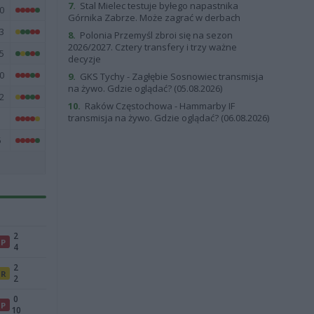
7.
Stal Mielec testuje byłego napastnika
0
Górnika Zabrze. Może zagrać w derbach
3
8.
Polonia Przemyśl zbroi się na sezon
2026/2027. Cztery transfery i trzy ważne
5
decyzje
0
9.
GKS Tychy - Zagłębie Sosnowiec transmisja
na żywo. Gdzie oglądać? (05.08.2026)
2
10.
Raków Częstochowa - Hammarby IF
transmisja na żywo. Gdzie oglądać? (06.08.2026)
1
5
2
P
4
2
R
2
0
P
10