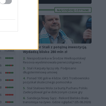
0
4
NAJCZĘŚCIEJ CZYTANE
5
8
1.
Sponsor Stali z potężną inwestycją.
E
FORMA
Wydadzą blisko 280 mln zł
1
2.
Niespodzianka w Środzie Wielkopolskiej!
Resovia wyeliminowała pierwszoligowca
6
3.
Stal i Karpaty łączą siły. Podpisano
długoterminową umowę
4
4.
Ponad 100 goli w 4 lidze. GKS Trzebownisko
9
pozyskał skutecznego pomocnika
8
5.
Stal Stalowa Wola za burtą Pucharu Polski.
Zadecydował gol w doliczonym czasie gry
6
6.
Sandecja Nowy Sącz - Rekord Bielsko-Biała
0
transmisja na żywo. Gdzie oglądać? (05.08.2026)