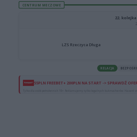
CENTRUM MECZOWE
22. kolejka
LZS Rzeczyca Długa
RELACJA
BEZPOŚR
55PLN FREEBET+ 200PLN NA START -> SPRAWDŹ OFE
Tylko dla osób pełnoletnich 18+. Reklamujemy tylko legalnych bukmacherów. Hazard st