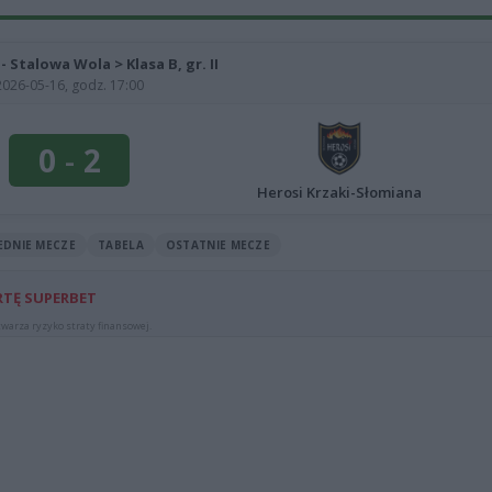
 - Stalowa Wola > Klasa B, gr. II
2026-05-16, godz. 17:00
0
-
2
Herosi Krzaki-Słomiana
EDNIE MECZE
TABELA
OSTATNIE MECZE
RTĘ SUPERBET
warza ryzyko straty finansowej.