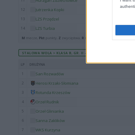
11
Huragan Zdziechowice
authenti
12
Jutrzenka Kopki
13
LZS Przędzel
14
LZS Turbia
M
mecze,
Pkt
punkty,
Z
zwycięstwa,
R
remisy,
P
porażki ·
zwycięst
STALOWA WOLA > KLASA B, GR. II - MECZE ROZEGRANE NA W
LP
DRUŻYNA
1
San Rozwadów
2
Herosi Krzaki-Słomiana
3
Rotunda Krzeszów
4
Orzeł Rudnik
5
Orzeł Glinianka
6
Sanna Zaklików
7
WKS Kurzyna