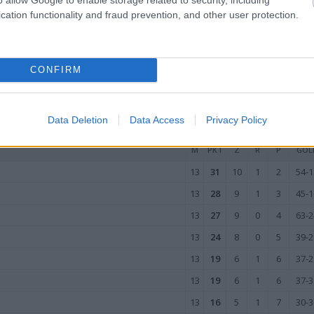
13
9
3
0
10
23-4
cation functionality and fraud prevention, and other user protection.
13
8
2
2
9
20-5
13
7
2
1
10
20-5
13
6
2
0
11
15-5
CONFIRM
wo
remis
porażka
Data Deletion
Data Access
Privacy Policy
YJEŹDZIE
M
PKT
Z
R
P
GOL
13
31
10
1
2
54-1
13
28
9
1
3
45-1
13
27
9
0
4
63-2
13
24
8
0
5
39-2
13
19
6
1
6
37-2
13
19
6
1
6
37-3
13
16
5
1
7
30-3