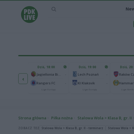
Ne
IEC MECZU
Dziś, 18:00
Dziś, 19:00
Dziś, 20
1
Ferencvaros Budapeszt
-
-
Jagiellonia Białystok
Lech Poznań
‹
0
rnik Zabrze
-
-
Rangers FC
KI Klaksvik
Hammarb
Liga Europy
Liga Europy
Liga Europy
Liga Konfe
Strona główna
Piłka nożna
Stalowa Wola > Klasa B, gr. II
ZOBACZ TEŻ
Stalowa Wola > Klasa B, gr. II - terminarz
Stalowa Wola > Kl