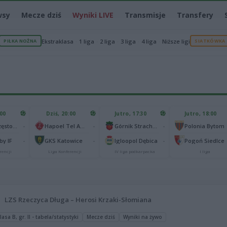
wsy
Mecze dziś
Wyniki LIVE
Transmisje
Transfery
PIŁKA NOŻNA
Ekstraklasa
1 liga
2 liga
3 liga
4 liga
Niższe ligi
SIATKÓWKA
:00
Dziś, 20:00
Jutro, 17:30
Jutro, 18:00
-
-
-
Raków Częstochowa
Hapoel Tel Awiw
Górnik Strachocina
Polonia Bytom
-
-
-
y IF
GKS Katowice
Igloopol Dębica
Pogoń Siedlce
rencji
Liga Konferencji
IV liga podkarpacka
I liga
LZS Rzeczyca Długa – Herosi Krzaki-Słomiana
asa B, gr. II - tabela/statystyki
Mecze dziś
Wyniki na żywo