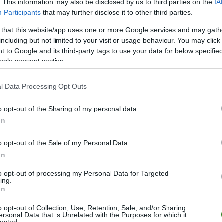
M
PKT
Z
R
P
GOL
. This information may also be disclosed by us to third parties on the
IA
Participants
that may further disclose it to other third parties.
26
67
22
1
3
127-
 that this website/app uses one or more Google services and may gath
26
66
22
0
4
116-
including but not limited to your visit or usage behaviour. You may click 
26
65
21
2
3
100-
 to Google and its third-party tags to use your data for below specifi
ogle consent section.
26
47
15
2
9
72-6
26
44
14
2
10
74-6
l Data Processing Opt Outs
26
41
13
2
11
92-6
26
40
13
1
12
69-5
o opt-out of the Sharing of my personal data.
In
26
39
12
3
11
65-5
26
34
10
4
12
52-7
o opt-out of the Sale of my Personal Data.
26
32
10
2
14
76-8
In
26
20
6
2
18
34-1
to opt-out of processing my Personal Data for Targeted
ing.
26
14
4
2
20
28-8
In
26
13
4
1
21
34-1
o opt-out of Collection, Use, Retention, Sale, and/or Sharing
ersonal Data that Is Unrelated with the Purposes for which it
26
11
3
2
21
29-1
lected.