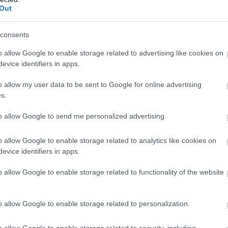
Out
wo
remis
porażka
consents
BIE
o allow Google to enable storage related to advertising like cookies on
M
PKT
Z
R
P
GOL
evice identifiers in apps.
13
39
13
0
0
53-
o allow my user data to be sent to Google for online advertising
13
37
12
1
0
55-
s.
13
36
12
0
1
73-
to allow Google to send me personalized advertising.
13
25
8
1
4
37-2
13
24
7
3
3
40-2
o allow Google to enable storage related to analytics like cookies on
13
24
8
0
5
39-2
evice identifiers in apps.
13
23
7
2
4
33-3
o allow Google to enable storage related to functionality of the website
13
22
7
1
5
55-3
13
19
6
1
6
20-3
o allow Google to enable storage related to personalization.
13
19
6
1
6
47-3
o allow Google to enable storage related to security, including