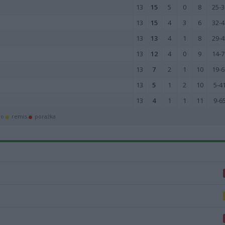
13
15
5
0
8
25-3
13
15
4
3
6
32-4
13
13
4
1
8
29-4
13
12
4
0
9
14-7
13
7
2
1
10
19-6
13
5
1
2
10
5-4
13
4
1
1
11
9-6
wo
remis
porażka