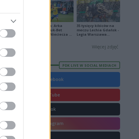
Ekstraklasa: Arka
35 tysięcy kibiców na
Gdynia - Bruk-Bet
meczu Lechia Gdańsk -
E
FORMA
Termalica Nieciecza 2-
Legia Warszawa
3 [ZDJĘCIA]
[OPRAWA, ZDJĘCIA]
3
Więcej zdjęć
9
9
PDK LIVE W SOCIAL MEDIACH
6
Facebook
3
6
YouTube
4
TikTok
3
2
Instagram
6
X