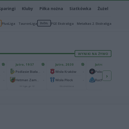
Sparingi
Kluby
Piłka nożna
Siatkówka
Żużel
PlusLiga
TauronLiga
ŻUŻEL
PGE Ekstraliga
Metalkas 2. Ekstraliga
WYNIKI NA ŻYWO
Jutro, 19:57
Jutro, 20:30
Jutro, 20:30
-
-
-
-
Podlasie Biała Podlaska
Wisła Kraków
Polonia Warszawa
›
-
-
-
-
Hetman Zamość
Wisła Płock
Ruch Chorzów
III liga, gr. IV
Ekstraklasa
I liga