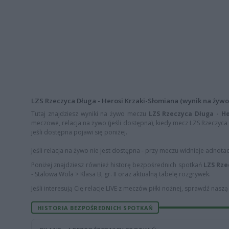
LZS Rzeczyca Długa - Herosi Krzaki-Słomiana (wynik na żywo, 
Tutaj znajdziesz wyniki na żywo meczu
LZS Rzeczyca Długa - He
meczowe, relacja na żywo (jeśli dostępna), kiedy mecz LZS Rzeczyca 
jeśli dostępna pojawi się poniżej.
Jeśli relacja na żywo nie jest dostępna - przy meczu widnieje adnota
Poniżej znajdziesz również historę bezpośrednich spotkań
LZS Rze
- Stalowa Wola > Klasa B, gr. II oraz aktualną tabelę rozgrywek.
Jeśli interesują Cię relacje LIVE z meczów piłki nożnej, sprawdź nasz
HISTORIA BEZPOŚREDNICH SPOTKAŃ