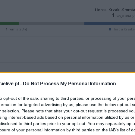
Herosi Krzaki-Słomi
1
wygrana
(
1
remis (25%)
Herosi Krzaki
elive.pl -
Do Not Process My Personal Information
to opt-out of the sale, sharing to third parties, or processing of your per
formation for targeted advertising by us, please use the below opt-out s
r selection. Please note that after your opt-out request is processed y
eing interest-based ads based on personal information utilized by us or
disclosed to third parties prior to your opt-out. You may separately opt-
losure of your personal information by third parties on the IAB’s list of