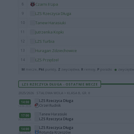
8
Czarni II Lipa
9
LZS Rzeczyca Długa
10
Tanew Harasiuki
11
Jutrzenka Kopki
12
LZS Turbia
13
Huragan Zdziechowice
14
LZS Przędzel
M
mecze,
Pkt
punkty,
Z
zwycięstwa,
R
remisy,
P
porażki ·
zwycięst
LZS RZECZYCA DŁUGA - OSTATNIE MECZE
2025/2026 · STALOWA WOLA > KLASA B, GR. II
LZS Rzeczyca Długa
14:00
Orzeł Rudnik
14.06.2026
Tanew Harasiuki
17:00
LZS Rzeczyca Długa
06.06.2026
LZS Rzeczyca Długa
14:00
Rotunda Krzeszów
31.05.2026