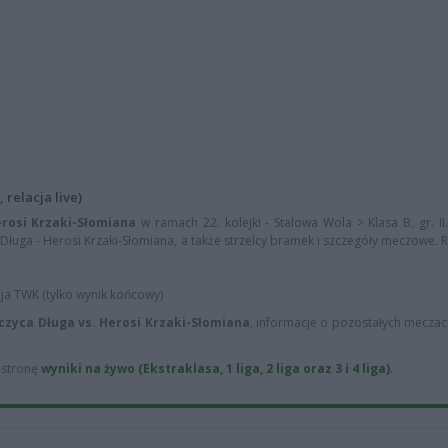
relacja live)
rosi Krzaki-Słomiana
w ramach 22. kolejki - Stalowa Wola > Klasa B, gr. II
Długa - Herosi Krzaki-Słomiana, a także strzelcy bramek i szczegóły meczowe. Re
cja TWK (tylko wynik końcowy)
czyca Długa vs. Herosi Krzaki-Słomiana
, informacje o pozostałych meczach
ą stronę
wyniki na żywo (Ekstraklasa, 1 liga, 2 liga oraz 3 i 4 liga)
.