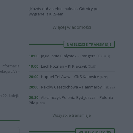
„Każdy dał z siebie maksa”. Górnicy po
wygranej z KKS-em
Więcej wiadomości
NAJBLIŻSZE TRANSMISJE
Jagiellonia Białystok – Rangers FC
18:00
(Dziś)
. Informacje
Lech Poznań – KI Klaksvik
19:00
(Dziś)
lacja LIVE -
Hapoel Tel Awiw – GKS Katowice
20:00
(Dziś)
Raków Częstochowa – Hammarby IF
20:00
(Dziś)
 22. kolejki
Abramczyk Polonia Bydgoszcz – Polonia
20:30
Piła
(Dziś)
Wszystkie transmisje
WIDEO Z MECZÓW