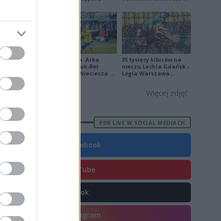
[ZDJĘCIA]
1
24
1
20
Ekstraklasa: Arka
35 tysięcy kibiców na
Gdynia - Bruk-Bet
meczu Lechia Gdańsk -
20
Termalica Nieciecza 2-
Legia Warszawa
3 [ZDJĘCIA]
[OPRAWA, ZDJĘCIA]
Więcej zdjęć
PDK LIVE W SOCIAL MEDIACH
E
FORMA
Facebook
3
9
YouTube
9
TikTok
6
3
Instagram