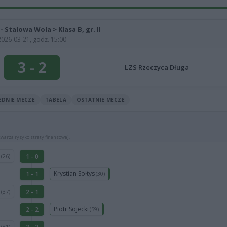
 - Stalowa Wola > Klasa B, gr. II
2026-03-21, godz. 15:00
3
-
2
LZS Rzeczyca Długa
EDNIE MECZE
TABELA
OSTATNIE MECZE
warza ryzyko straty finansowej.
n
1 - 0
(26)
Krystian Sołtys
1 - 1
(30)
k
2 - 1
(37)
Piotr Sojecki
2 - 2
(59)
n
(81)