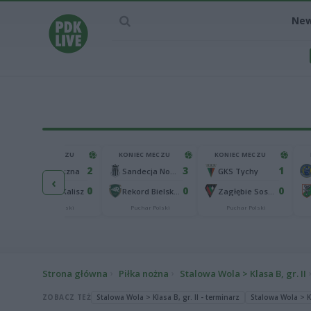
Ne
KONIEC MECZU
KONIEC MECZU
KONIEC MECZU
2
3
1
Górnik Łęczna
Sandecja Nowy Sącz
GKS Tychy
‹
0
0
0
KKS 1925 Kalisz
Rekord Bielsko-Biała
Zagłębie Sosnowiec
Puchar Polski
Puchar Polski
Puchar Polski
Strona główna
Piłka nożna
Stalowa Wola > Klasa B, gr. II
ZOBACZ TEŻ
Stalowa Wola > Klasa B, gr. II - terminarz
Stalowa Wola > Kl