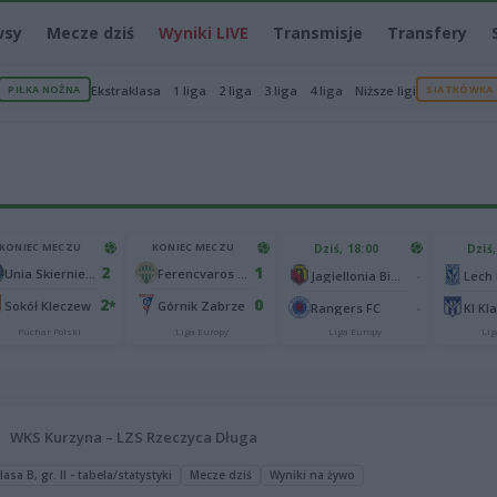
wsy
Mecze dziś
Wyniki LIVE
Transmisje
Transfery
PIŁKA NOŻNA
Ekstraklasa
1 liga
2 liga
3 liga
4 liga
Niższe ligi
SIATKÓWKA
KONIEC MECZU
KONIEC MECZU
Dziś, 18:00
Dziś,
2
1
Unia Skierniewice
Ferencvaros Budapeszt
-
Jagiellonia Białystok
Lech
2
0
*
Sokół Kleczew
Górnik Zabrze
-
Rangers FC
KI Kl
Puchar Polski
Liga Europy
Liga Europy
Lig
WKS Kurzyna – LZS Rzeczyca Długa
asa B, gr. II - tabela/statystyki
Mecze dziś
Wyniki na żywo