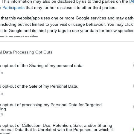
. This information may also be disclosed by us to third parties on the
IA
Participants
that may further disclose it to other third parties.
 that this website/app uses one or more Google services and may gath
including but not limited to your visit or usage behaviour. You may click 
 to Google and its third-party tags to use your data for below specifi
ogle consent section.
M
PKT
Z
R
P
GOL
l Data Processing Opt Outs
26
67
22
1
3
127-
o opt-out of the Sharing of my personal data.
26
66
22
0
4
116-
In
26
65
21
2
3
100-
26
47
15
2
9
72-6
o opt-out of the Sale of my Personal Data.
In
26
44
14
2
10
74-6
26
41
13
2
11
92-6
to opt-out of processing my Personal Data for Targeted
ing.
26
40
13
1
12
69-5
In
26
39
12
3
11
65-5
o opt-out of Collection, Use, Retention, Sale, and/or Sharing
ersonal Data that Is Unrelated with the Purposes for which it
26
34
10
4
12
52-7
lected.