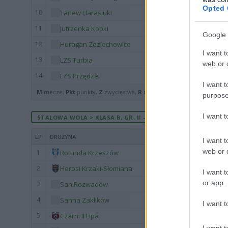
Opted 
10
Tanew Harasiuki
11
Jutrzenka Kopki
Google 
12
Huragan Zdziechowice
I want t
13
LZS Turbia
web or d
14
LZS Przędzel
I want t
M
mecze,
Pkt
punkty,
Z
zwycięstwa,
R
remisy,
P
porażki ·
zwycięst
purpose
I want 
STALOWA WOLA > KLASA B, GR. II - MECZE ROZEGRANE U SIE
LP
DRUŻYNA
I want t
web or d
1
Rotunda Krzeszów
2
Herosi Krzaki-Słomiana
I want t
or app.
3
San Rozwadów
4
Sanna Zaklików
I want t
5
Czarni II Lipa
I want t