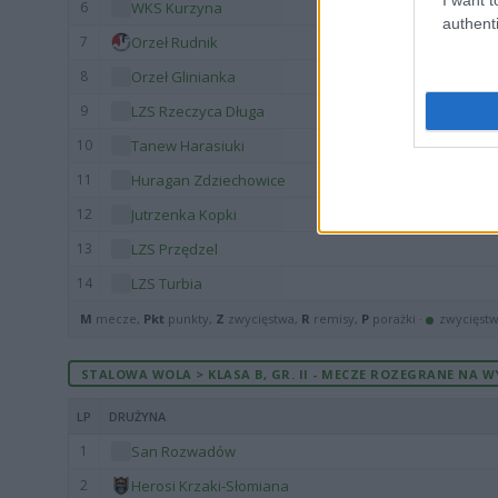
6
WKS Kurzyna
authenti
7
Orzeł Rudnik
8
Orzeł Glinianka
9
LZS Rzeczyca Długa
10
Tanew Harasiuki
11
Huragan Zdziechowice
12
Jutrzenka Kopki
13
LZS Przędzel
14
LZS Turbia
M
mecze,
Pkt
punkty,
Z
zwycięstwa,
R
remisy,
P
porażki ·
zwycięst
STALOWA WOLA > KLASA B, GR. II - MECZE ROZEGRANE NA W
LP
DRUŻYNA
1
San Rozwadów
2
Herosi Krzaki-Słomiana