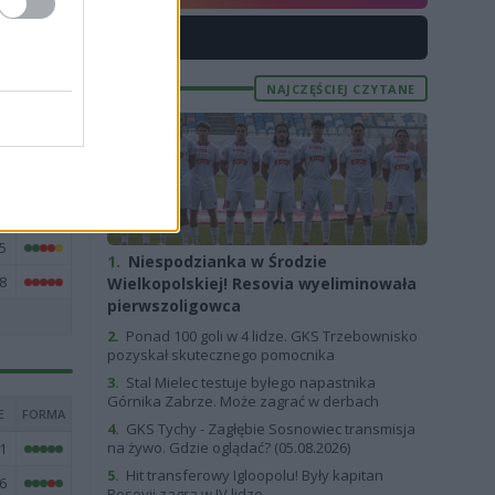
6
X
4
3
NAJCZĘŚCIEJ CZYTANE
2
6
0
4
5
1.
Niespodzianka w Środzie
8
Wielkopolskiej! Resovia wyeliminowała
pierwszoligowca
2.
Ponad 100 goli w 4 lidze. GKS Trzebownisko
pozyskał skutecznego pomocnika
3.
Stal Mielec testuje byłego napastnika
Górnika Zabrze. Może zagrać w derbach
E
FORMA
4.
GKS Tychy - Zagłębie Sosnowiec transmisja
na żywo. Gdzie oglądać? (05.08.2026)
1
5.
Hit transferowy Igloopolu! Były kapitan
6
Resovii zagra w IV lidze