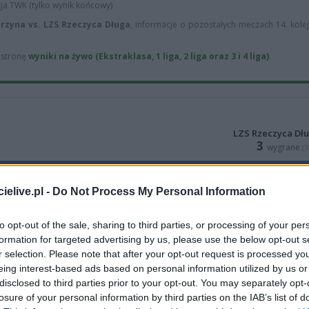
cja TWK (tylko wynik końcowy)
rzyna vs. LZS Rzeczyca Długa
, informacje o pozostałych meczach 14. kolej
ą stronę
wyniki na żywo (Ekstraklasa, 1 liga, 2 liga oraz 3 i 4 liga)
.
LZS Rzeczyca Dł
3
wygrane
(
0
remisów (0%)
LZS Rzecz
elive.pl -
Do Not Process My Personal Information
to opt-out of the sale, sharing to third parties, or processing of your per
formation for targeted advertising by us, please use the below opt-out s
r selection. Please note that after your opt-out request is processed y
eing interest-based ads based on personal information utilized by us or
disclosed to third parties prior to your opt-out. You may separately opt-
losure of your personal information by third parties on the IAB’s list of