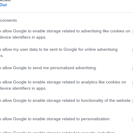
Out
26
32
10
2
14
76-8
26
20
6
2
18
34-1
consents
26
14
4
2
20
28-8
o allow Google to enable storage related to advertising like cookies on
26
13
4
1
21
34-1
evice identifiers in apps.
26
11
3
2
21
29-1
o allow my user data to be sent to Google for online advertising
wo
remis
porażka
s.
to allow Google to send me personalized advertising.
BIE
M
PKT
Z
R
P
GOL
o allow Google to enable storage related to analytics like cookies on
evice identifiers in apps.
13
39
13
0
0
53-
13
37
12
1
0
55-
o allow Google to enable storage related to functionality of the website
13
36
12
0
1
73-
13
25
8
1
4
37-2
o allow Google to enable storage related to personalization.
13
24
7
3
3
40-2
o allow Google to enable storage related to security, including