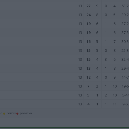
13
27
9
0
4
63-2
13
24
8
0
5
39-2
13
19
6
1
6
37-2
13
19
6
1
6
37-3
13
16
5
1
7
30-3
13
15
5
0
8
25-3
13
15
4
3
6
32-4
13
13
4
1
8
29-4
13
12
4
0
9
14-7
13
7
2
1
10
19-6
13
5
1
2
10
5-4
13
4
1
1
11
9-6
wo
remis
porażka