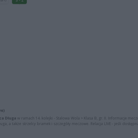
3 - 2
ve)
ca Długa
w ramach 14. kolejki - Stalowa Wola > Klasa B, gr. II. Informacje mecz
ga, a także strzelcy bramek i szczegóły meczowe. Relacja LIVE - jeśli dostępn