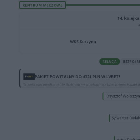
CENTRUM MECZOWE
14. kolejka
WKS Kurzyna
RELACJA
BEZPOŚR
PAKIET POWITALNY DO 4321 PLN W LVBET!
Tylko dla osób pełnoletnich 18+. Reklamujemy tylko legalnych bukmacherów. Hazard st
Krzysztof Wołoszy
Sylwester Biela
Artur Szafra