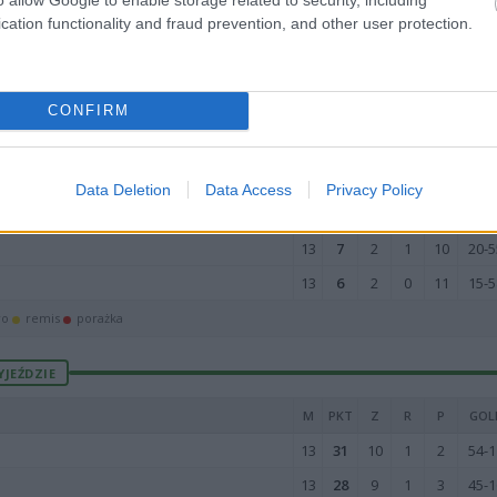
13
24
8
0
5
39-2
cation functionality and fraud prevention, and other user protection.
13
23
7
2
4
33-3
13
22
7
1
5
55-3
13
19
6
1
6
20-3
CONFIRM
13
19
6
1
6
47-3
13
9
3
0
10
23-4
Data Deletion
Data Access
Privacy Policy
13
8
2
2
9
20-5
13
7
2
1
10
20-5
13
6
2
0
11
15-5
wo
remis
porażka
YJEŹDZIE
M
PKT
Z
R
P
GOL
13
31
10
1
2
54-1
13
28
9
1
3
45-1