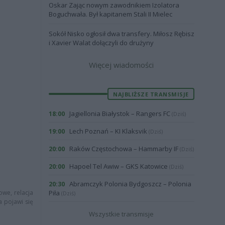
Oskar Zając nowym zawodnikiem Izolatora
Boguchwała. Był kapitanem Stali II Mielec
Sokół Nisko ogłosił dwa transfery. Miłosz Rębisz
i Xavier Walat dołączyli do drużyny
Więcej wiadomości
NAJBLIŻSZE TRANSMISJE
Jagiellonia Białystok – Rangers FC
18:00
(Dziś)
Lech Poznań – KI Klaksvik
19:00
(Dziś)
Raków Częstochowa – Hammarby IF
20:00
(Dziś)
Hapoel Tel Awiw – GKS Katowice
20:00
(Dziś)
Abramczyk Polonia Bydgoszcz – Polonia
20:30
owe, relacja
Piła
(Dziś)
a pojawi się
Wszystkie transmisje