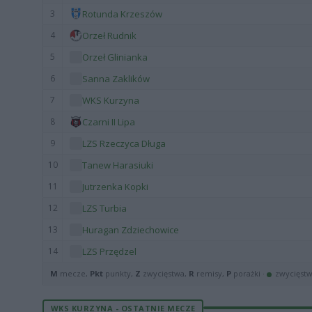
3
Rotunda Krzeszów
4
Orzeł Rudnik
5
Orzeł Glinianka
6
Sanna Zaklików
7
WKS Kurzyna
8
Czarni II Lipa
9
LZS Rzeczyca Długa
10
Tanew Harasiuki
11
Jutrzenka Kopki
12
LZS Turbia
13
Huragan Zdziechowice
14
LZS Przędzel
M
mecze,
Pkt
punkty,
Z
zwycięstwa,
R
remisy,
P
porażki ·
zwycięst
WKS KURZYNA - OSTATNIE MECZE