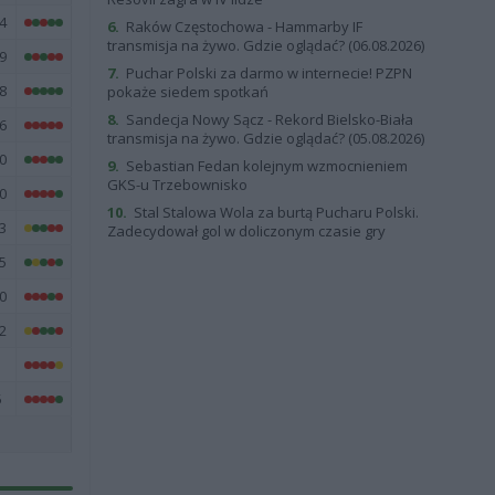
4
6.
Raków Częstochowa - Hammarby IF
transmisja na żywo. Gdzie oglądać? (06.08.2026)
9
7.
Puchar Polski za darmo w internecie! PZPN
8
pokaże siedem spotkań
8.
Sandecja Nowy Sącz - Rekord Bielsko-Biała
6
transmisja na żywo. Gdzie oglądać? (05.08.2026)
0
9.
Sebastian Fedan kolejnym wzmocnieniem
GKS-u Trzebownisko
0
10.
Stal Stalowa Wola za burtą Pucharu Polski.
3
Zadecydował gol w doliczonym czasie gry
5
0
2
1
5