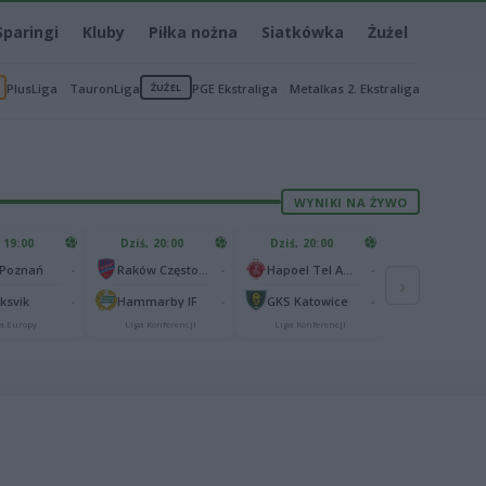
Sparingi
Kluby
Piłka nożna
Siatkówka
Żużel
PlusLiga
TauronLiga
ŻUŻEL
PGE Ekstraliga
Metalkas 2. Ekstraliga
WYNIKI NA ŻYWO
 19:00
Dziś, 20:00
Dziś, 20:00
-
-
-
 Poznań
Raków Częstochowa
Hapoel Tel Awiw
›
-
-
-
aksvik
Hammarby IF
GKS Katowice
a Europy
Liga Konferencji
Liga Konferencji