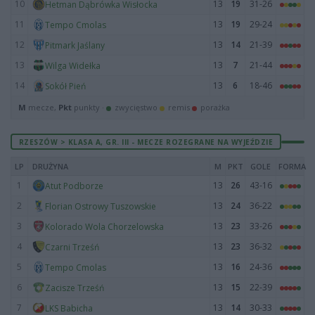
10
13
19
31-26
Hetman Dąbrówka Wisłocka
11
13
19
29-24
Tempo Cmolas
12
13
14
21-39
Pitmark Jaślany
13
13
7
21-44
Wilga Widełka
14
13
6
18-46
Sokół Pień
M
mecze,
Pkt
punkty ·
zwycięstwo
remis
porażka
RZESZÓW > KLASA A, GR. III - MECZE ROZEGRANE NA WYJEŹDZIE
LP
DRUŻYNA
M
PKT
GOLE
FORMA
1
13
26
43-16
Atut Podborze
2
13
24
36-22
Florian Ostrowy Tuszowskie
3
13
23
33-26
Kolorado Wola Chorzelowska
4
13
23
36-32
Czarni Trześń
5
13
16
24-36
Tempo Cmolas
6
13
15
22-39
Zacisze Trześń
7
13
14
30-33
LKS Babicha