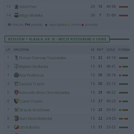
13
26
13
49-98
Sokół Pień
14
26
7
31-89
Wilga Widełka
M
mecze,
Pkt
punkty ·
zwycięstwo
remis
porażka
RZESZÓW > KLASA A, GR. III - MECZE ROZEGRANE U SIEBIE
LP
DRUŻYNA
M
PKT
GOLE
FORMA
1
13
32
43-16
Florian Ostrowy Tuszowskie
2
13
31
48-31
Błękitni Siedlanka
3
13
30
38-18
Atut Podborze
4
13
30
32-13
Zacisze Trześń
5
13
29
46-22
Kolorado Wola Chorzelowska
6
13
27
40-23
Czarni Trześń
7
13
23
39-33
Strażak Grochowe
8
13
22
24-20
Start Wola Mielecka
9
13
21
23-22
LKS Babicha