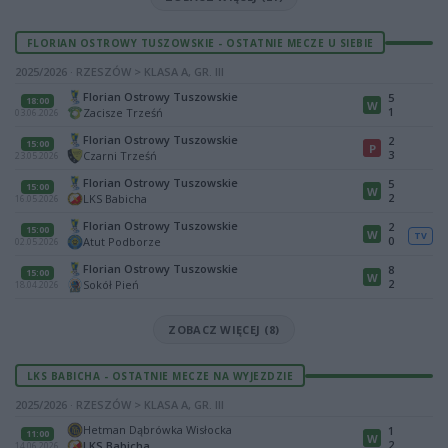
FLORIAN OSTROWY TUSZOWSKIE - OSTATNIE MECZE U SIEBIE
2025/2026 · RZESZÓW > KLASA A, GR. III
Florian Ostrowy Tuszowskie
5
18:00
W
1
Zacisze Trześń
03.06.2026
Florian Ostrowy Tuszowskie
2
15:00
P
3
Czarni Trześń
23.05.2026
Florian Ostrowy Tuszowskie
5
15:00
W
2
LKS Babicha
16.05.2026
Florian Ostrowy Tuszowskie
2
15:00
W
TV
0
Atut Podborze
02.05.2026
Florian Ostrowy Tuszowskie
8
15:00
W
2
Sokół Pień
18.04.2026
ZOBACZ WIĘCEJ (8)
LKS BABICHA - OSTATNIE MECZE NA WYJEZDZIE
2025/2026 · RZESZÓW > KLASA A, GR. III
Hetman Dąbrówka Wisłocka
1
11:00
W
2
LKS Babicha
14.06.2026