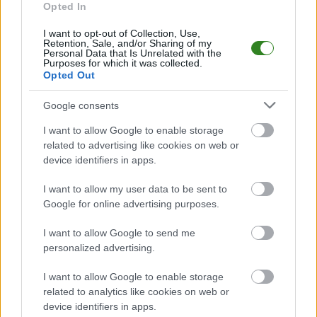
Opted In
ramach 22. kolejki - Rzeszów > Klasa A, gr. III. Spotkanie zostanie
rozegrane w dniu 16 maja 2026. Początek meczu o godz. 15:00.
I want to opt-out of Collection, Use,
Florian Ostrowy Tuszowskie
przystępuje do tego spotkania w roli
Retention, Sale, and/or Sharing of my
gospodarza. Jak drużyna radzi sobie w sezonie 2025/2026 rozgrywek
Personal Data that Is Unrelated with the
Purposes for which it was collected.
Rzeszów > Klasa A, gr. III przed własną publicznością? Na tej stronie
Opted Out
możecie zobaczyć tabelę uwzględniającą tylko mecze u siebie. W tabeli
biorącej pod uwagę tylko mecze wyjazdowe możecie natomiast
sprawdzić jak spisuje się klub
LKS Babicha
.
Google consents
Rzeszów > Klasa A, gr. III - sytuacja w tabeli
I want to allow Google to enable storage
Przed meczami 22. kolejki - Rzeszów > Klasa A, gr. III gospodarze (Florian
related to advertising like cookies on web or
Ostrowy Tuszowskie) zajmują
2. miejsce
w tabeli. Goście (LKS Babicha)
device identifiers in apps.
plasują się na
7. miejscu.
I want to allow my user data to be sent to
Poniżej znajdziesz także ostatnie mecze obu drużyn oraz statystyki
bramkowe.
Google for online advertising purposes.
Florian Ostrowy Tuszowskie vs. LKS Babicha - relacja, wynik na
I want to allow Google to send me
żywo, transmisja
personalized advertising.
Wynik meczu Florian Ostrowy Tuszowskie - LKS Babicha znajdziesz na
naszej stronie zaraz po jego zakończeniu. Jeżeli szukasz informacji
I want to allow Google to enable storage
meczowych, zajrzyj tutaj:
Florian Ostrowy Tuszowskie vs. LKS
related to analytics like cookies on web or
Babicha - wynik, składy, strzelcy
device identifiers in apps.
Jeżeli w internecie lub TV dostępna jest
transmisja na żywo z meczu