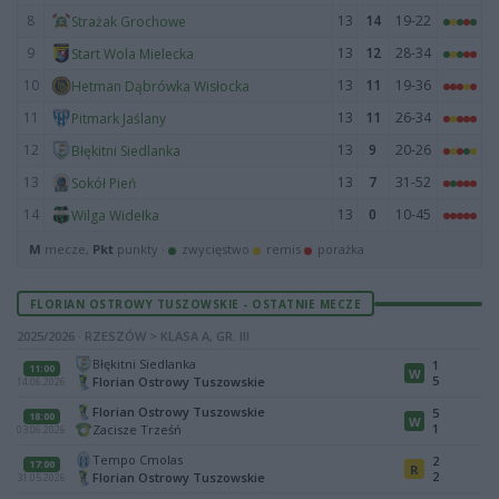
8
13
14
19-22
Strażak Grochowe
9
13
12
28-34
Start Wola Mielecka
10
13
11
19-36
Hetman Dąbrówka Wisłocka
11
13
11
26-34
Pitmark Jaślany
12
13
9
20-26
Błękitni Siedlanka
13
13
7
31-52
Sokół Pień
14
13
0
10-45
Wilga Widełka
M
mecze,
Pkt
punkty ·
zwycięstwo
remis
porażka
FLORIAN OSTROWY TUSZOWSKIE - OSTATNIE MECZE
2025/2026 · RZESZÓW > KLASA A, GR. III
Błękitni Siedlanka
1
11:00
W
5
Florian Ostrowy Tuszowskie
14.06.2026
Florian Ostrowy Tuszowskie
5
18:00
W
1
Zacisze Trześń
03.06.2026
Tempo Cmolas
2
17:00
R
2
Florian Ostrowy Tuszowskie
31.05.2026