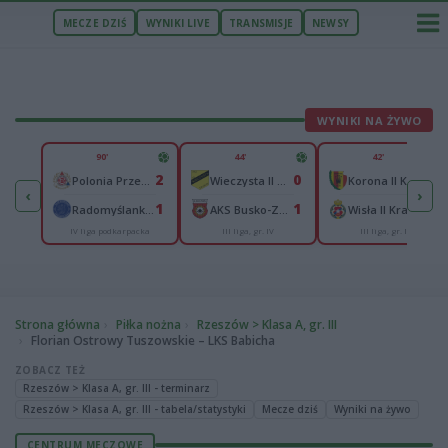
MECZE DZIŚ
WYNIKI LIVE
TRANSMISJE
NEWSY
WYNIKI NA ŻYWO
U
90'
44'
42'
1
2
0
1
Polonia Warszawa
Polonia Przemyśl
Wieczysta II Kraków
Korona II Kielce
‹
›
1
1
1
0
ów
Radomyślanka Radomyśl Wielki
AKS Busko-Zdrój
Wisła II Kraków
IV liga podkarpacka
III liga, gr. IV
III liga, gr. IV
Strona główna
Piłka nożna
Rzeszów > Klasa A, gr. III
Florian Ostrowy Tuszowskie – LKS Babicha
ZOBACZ TEŻ
Rzeszów > Klasa A, gr. III - terminarz
Rzeszów > Klasa A, gr. III - tabela/statystyki
Mecze dziś
Wyniki na żywo
CENTRUM MECZOWE