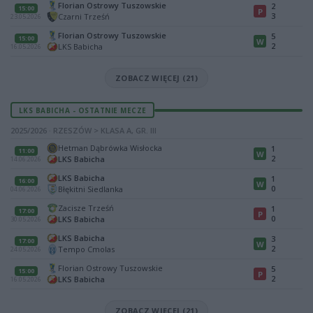
Florian Ostrowy Tuszowskie
2
15:00
P
3
Czarni Trześń
23.05.2026
Florian Ostrowy Tuszowskie
5
15:00
W
2
LKS Babicha
16.05.2026
ZOBACZ WIĘCEJ (21)
LKS BABICHA - OSTATNIE MECZE
2025/2026 · RZESZÓW > KLASA A, GR. III
Hetman Dąbrówka Wisłocka
1
11:00
W
2
LKS Babicha
14.06.2026
LKS Babicha
1
16:00
W
0
Błękitni Siedlanka
04.06.2026
Zacisze Trześń
1
17:00
P
0
LKS Babicha
30.05.2026
LKS Babicha
3
17:00
W
2
Tempo Cmolas
24.05.2026
Florian Ostrowy Tuszowskie
5
15:00
P
2
LKS Babicha
16.05.2026
ZOBACZ WIĘCEJ (21)