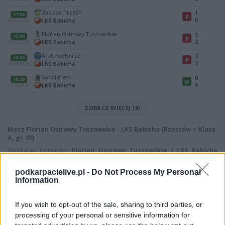
Zacisze Trześń
1
17:00
P
0
LKS Babicha
30.05.2026
Florian Ostrowy Tuszowskie
5
15:00
P
2
LKS Babicha
16.05.2026
Atut Podborze
3
16:00
P
2
LKS Babicha
25.04.2026
Sokół Pień
0
16:30
W
6
LKS Babicha
11.04.2026
ZOBACZ WIĘCEJ (8)
Mecz Florian Ostrowy Tuszowskie - LKS Babicha (Rzeszów > Klasa
A, gr. III)
Spotkanie pomiędzy
Florian Ostrowy Tuszowskie i LKS Babicha
rozegrane zostanie w ramach Rzeszów > Klasa A, gr. III (22. kolejki -
Rzeszów > Klasa A, gr. III).
podkarpacielive.pl -
Do Not Process My Personal
Information
Na stronie
PodkarpacieLive.pl
znajdziesz
wynik meczu, strzelców
bramek, kartki, składy, statystyki i informacje o przebiegu
spotkania
. To kompletne źródło danych dla kibiców i pasjonatów
If you wish to opt-out of the sale, sharing to third parties, or
lokalnej piłki nożnej. Jeżeli aktualnie nie widzisz tutaj danych z pewnością
processing of your personal or sensitive information for
pracujemy nad tym żeby je uzupełnić.