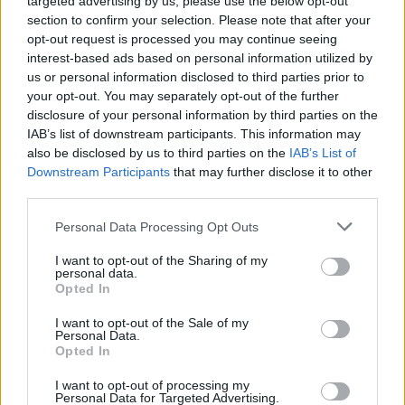
targeted advertising by us, please use the below opt-out
Wynik meczu Florian Ostrowy Tuszowskie vs LKS Babicha
section to confirm your selection. Please note that after your
opt-out request is processed you may continue seeing
Po zakończeniu spotkania automatycznie publikujemy
oficjalny wynik
spotkania
interest-based ads based on personal information utilized by
, a także dane meczowe, jeśli są dostępne.
us or personal information disclosed to third parties prior to
Pełny harmonogram rozgrywek dostępny jest tutaj:
Rzeszów > Klasa A,
your opt-out. You may separately opt-out of the further
gr. III - terminarz
.
disclosure of your personal information by third parties on the
Informacje o składach i strzelcach
IAB’s list of downstream participants. This information may
W miarę dostępności danych, publikujemy
also be disclosed by us to third parties on the
składy wyjściowe,
IAB’s List of
rezerwowych, zmiany oraz listę strzelców bramek
. Informacje te
Downstream Participants
that may further disclose it to other
aktualizujemy zależnie od poziomu ligi i dostępnych źródeł.
third parties.
Śledź mecze swojej drużyny
Please note that this website/app uses one or more Google
Personal Data Processing Opt Outs
Jeśli jesteś kibicem klubu Florian Ostrowy Tuszowskie lub LKS Babicha -
services and may gather and store information including but
zaglądaj tutaj częściej. Nasz serwis regularnie dostarcza informacje o
not limited to your visit or usage behaviour. You may click to
I want to opt-out of the Sharing of my
terminach meczów, wynikach, transferach i newsach klubowych
.
personal data.
grant or deny consent to Google and its third-party tags to
Opted In
PodkarpacieLive.pl to największa baza
meczów lokalnych drużyn
use your data for below specified purposes in below Google
piłkarskich
w województwie. Sprawdź nasze relacje, śledź ulubioną ligę i
consent section.
I want to opt-out of the Sale of my
bądź na bieżąco z wydarzeniami z boisk!
Personal Data.
Opted In
Analiza przed meczem: Florian Ostrowy Tuszowskie vs LKS
Babicha
I want to opt-out of processing my
Mecz
Florian Ostrowy Tuszowskie - LKS Babicha
Personal Data for Targeted Advertising.
odbędzie się w