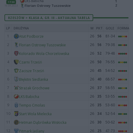
LKS Babicha
1
17:00
2
Florian Ostrowy Tuszowskie
16.09.2023
RZESZÓW > KLASA A, GR. III - AKTUALNA TABELA
LP
DRUŻYNA
M
PKT
GOLE
FORMA
1
26
56
81-34
Atut Podborze
2
26
56
79-38
Florian Ostrowy Tuszowskie
3
26
52
79-48
Kolorado Wola Chorzelowska
4
26
50
76-55
Czarni Trześń
5
26
45
54-52
Zacisze Trześń
6
26
40
68-57
Błękitni Siedlanka
7
26
37
58-55
Strażak Grochowe
8
26
35
53-55
LKS Babicha
9
26
35
53-60
Tempo Cmolas
10
26
34
52-54
Start Wola Mielecka
11
26
30
50-62
Hetman Dąbrówka Wisłocka
12
26
25
47-73
Pitmark Jaślany