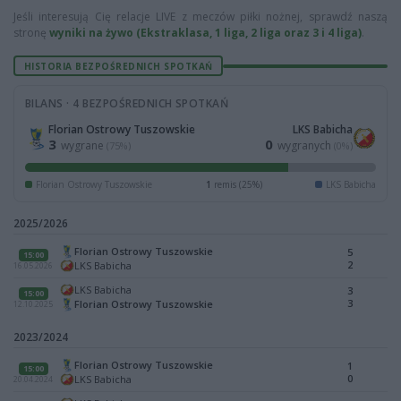
Jeśli interesują Cię relacje LIVE z meczów piłki nożnej, sprawdź naszą
stronę
wyniki na żywo (Ekstraklasa, 1 liga, 2 liga oraz 3 i 4 liga)
.
HISTORIA BEZPOŚREDNICH SPOTKAŃ
BILANS · 4 BEZPOŚREDNICH SPOTKAŃ
Florian Ostrowy Tuszowskie
LKS Babicha
3
0
wygrane
wygranych
(75%)
(0%)
Florian Ostrowy Tuszowskie
1
remis (25%)
LKS Babicha
2025/2026
Florian Ostrowy Tuszowskie
5
15:00
2
LKS Babicha
16.05.2026
LKS Babicha
3
15:00
3
Florian Ostrowy Tuszowskie
12.10.2025
2023/2024
Florian Ostrowy Tuszowskie
1
15:00
0
LKS Babicha
20.04.2024