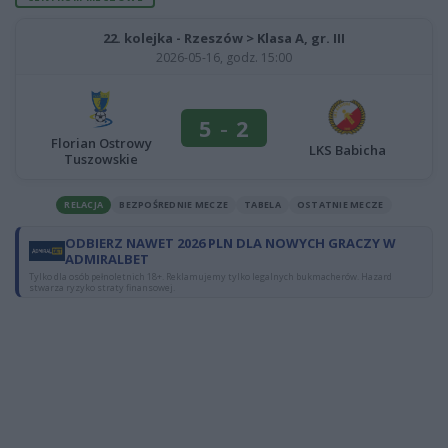
22. kolejka - Rzeszów > Klasa A, gr. III
2026-05-16, godz. 15:00
5
-
2
Florian Ostrowy
LKS Babicha
Tuszowskie
RELACJA
BEZPOŚREDNIE MECZE
TABELA
OSTATNIE MECZE
ODBIERZ NAWET 2026 PLN DLA NOWYCH GRACZY W
ADMIRALBET
Tylko dla osób pełnoletnich 18+. Reklamujemy tylko legalnych bukmacherów. Hazard
stwarza ryzyko straty finansowej.