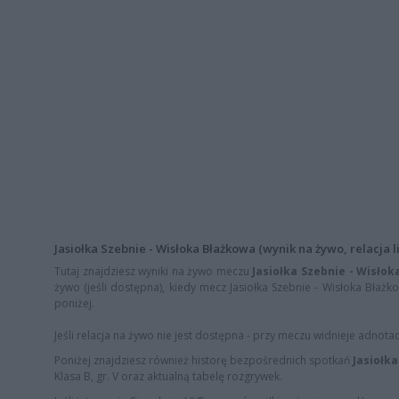
Jasiołka Szebnie - Wisłoka Błażkowa (wynik na żywo, relacja l
Tutaj znajdziesz wyniki na żywo meczu
Jasiołka Szebnie - Wisło
żywo (jeśli dostępna), kiedy mecz Jasiołka Szebnie - Wisłoka Błażko
poniżej.
Jeśli relacja na żywo nie jest dostępna - przy meczu widnieje adnota
Poniżej znajdziesz również historę bezpośrednich spotkań
Jasiołk
Klasa B, gr. V oraz aktualną tabelę rozgrywek.