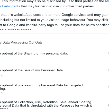
. This information may also be disclosed by us to third parties on the
IA
Participants
that may further disclose it to other third parties.
ZOBACZ WIĘCEJ (6)
 that this website/app uses one or more Google services and may gath
including but not limited to your visit or usage behaviour. You may click 
 to Google and its third-party tags to use your data for below specifi
M
PKT
Z
R
P
GOL
ogle consent section.
22
59
19
2
1
64-1
l Data Processing Opt Outs
22
54
17
3
2
71-2
22
42
14
0
8
79-4
o opt-out of the Sharing of my personal data.
22
40
12
4
6
58-3
In
22
36
11
3
8
55-4
o opt-out of the Sale of my Personal Data.
22
31
9
4
9
44-5
In
22
27
8
3
11
34-4
to opt-out of processing my Personal Data for Targeted
ing.
22
23
6
5
11
34-5
In
22
22
7
1
14
28-6
o opt-out of Collection, Use, Retention, Sale, and/or Sharing
22
20
6
2
14
26-5
ersonal Data that Is Unrelated with the Purposes for which it
lected.