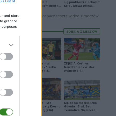
2
B’s List of
zremisowała z
się punktami z Sokołem
Podbeskidziem Bielsko-
Kolbuszowa Dolna.
Biała. Zobacz skrót
Zobacz skrót
Zobacz resztę wideo z meczów
er and store
to grant or
ed purposes
E
FORMA
ZDJĘCIA Z MECZÓW
7
2
0
3
ZDJĘCIA: Cosmos
ZDJĘCIA: Cosmos
Nowotaniec - Siarka
Nowotaniec - Wisłok
3
Tarnobrzeg 1-2
Wiśniowa 1-1
[PUCHAR POLSKI]
1
7
1
1
Derby Ekoball Stal
Kibice na meczu Arka
Sanok - Karpaty Krosno
Gdynia - Bruk-Bet
na remis [ZDJĘCIA]
Termalica Nieciecza
7
[ZDJĘCIA]