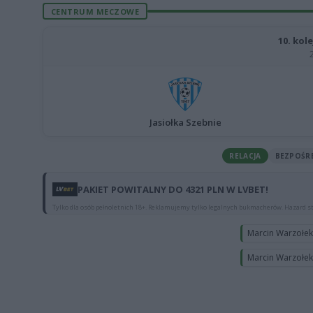
CENTRUM MECZOWE
10. kole
Jasiołka Szebnie
RELACJA
BEZPOŚR
PAKIET POWITALNY DO 4321 PLN W LVBET!
Tylko dla osób pełnoletnich 18+. Reklamujemy tylko legalnych bukmacherów. Hazard st
Marcin Warzołe
Marcin Warzołe