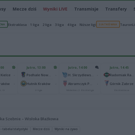
wsy
Mecze dziś
Wyniki LIVE
Transmisje
Transfery
ŻNA
Ekstraklasa
1 liga
2 liga
3 liga
4 liga
Niższe ligi
SIATKÓWKA
TauronL
:00
Jutro, 13:00
Jutro, 14:00
Jutro, 14:45
-
-
-
 Kielce
Podhale Nowy Targ
H. Skrzydlewska Orzeł Łódź
Radomiak Radom
-
-
-
Kraków
Hutnik Kraków
Abramczyk Polonia Bydgoszcz
Górnik Zabrze
r. IV
II liga
Metalkas 2. Ekstraliga
Ekstraklasa
łka Szebnie – Wisłoka Błażkowa
- tabela/statystyki
Mecze dziś
Wyniki na żywo