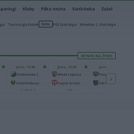
Sparingi
Kluby
Piłka nożna
Siatkówka
Żużel
iga
TauronLiga Kobiet
ŻUŻEL
PGE Ekstraliga
Metalkas 2. Ekstraliga
WYNIKI NA ŻYWO
Jutro, 15:00
Jutro, 15:30
Jutro, 15:30
-
-
-
-
Chełmianka Chełm
Miedź Legnica
Puszcza Niepołomice
›
-
-
-
-
Sokół Kolbuszowa Dolna
Pogoń Grodzisk Mazowiecki
Odra Opole
III liga, gr. IV
I liga
I liga