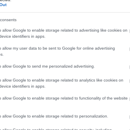
22
17
5
2
15
31-5
Out
22
10
3
1
18
30-7
consents
wo
remis
porażka
o allow Google to enable storage related to advertising like cookies on
evice identifiers in apps.
M
PKT
Z
R
P
GOL
o allow my user data to be sent to Google for online advertising
s.
11
27
9
0
2
46-1
11
26
8
2
1
42-1
to allow Google to send me personalized advertising.
11
26
8
2
1
26-1
o allow Google to enable storage related to analytics like cookies on
11
19
5
4
2
25-2
evice identifiers in apps.
11
17
5
2
4
21-1
o allow Google to enable storage related to functionality of the website
11
16
5
1
5
25-2
11
16
5
1
5
16-2
o allow Google to enable storage related to personalization.
11
15
5
0
6
18-2
11
15
5
0
6
17-2
o allow Google to enable storage related to security, including