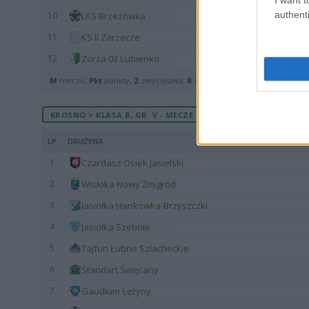
authenti
10
LKS Brzezówka
11
KS II Zarzecze
12
Zorza 03 Łubienko
M
mecze,
Pkt
punkty,
Z
zwycięstwa,
R
remisy,
P
porażki ·
zwycięst
KROSNO > KLASA B, GR. V - MECZE ROZEGRANE NA WYJEŹDZI
LP
DRUŻYNA
1
Czardasz Osiek Jasielski
2
Wisłoka Nowy Żmigród
3
Jasiołka Hankówka-Brzyszczki
4
Jasiołka Szebnie
5
Tajfun Łubno Szlacheckie
6
Standart Święcany
7
Gaudium Łężyny