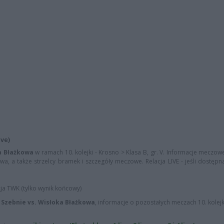
ive)
ka Błażkowa
w ramach 10. kolejki - Krosno > Klasa B, gr. V. Informacje meczowe
wa, a także strzelcy bramek i szczegóły meczowe. Relacja LIVE - jeśli dostępn
cja TWK (tylko wynik końcowy)
a Szebnie vs. Wisłoka Błażkowa
, informacje o pozostałych meczach 10. kolejk