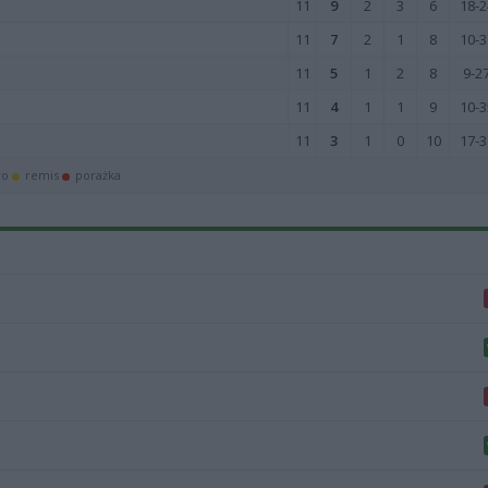
11
9
2
3
6
18-2
11
7
2
1
8
10-3
11
5
1
2
8
9-2
11
4
1
1
9
10-3
11
3
1
0
10
17-3
wo
remis
porażka