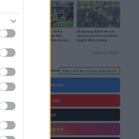
8
4
Ekstraklasa: Arka
35 tysięcy kibiców na
Gdynia - Bruk-Bet
meczu Lechia Gdańsk -
Termalica Nieciecza 2-
Legia Warszawa
3 [ZDJĘCIA]
[OPRAWA, ZDJĘCIA]
E
FORMA
Więcej zdjęć
8
3
PDK LIVE W SOCIAL MEDIACH
0
Facebook
3
7
YouTube
3
TikTok
2
4
Instagram
2