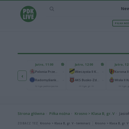
Ne
PIŁKA NO
IEC MECZU
Jutro, 11:00
Jutro, 12:00
Jutro, 12
1
Polonia Warszawa
-
-
Polonia Przemyśl
Wieczysta II Kraków
Korona II
‹
1
ch Chorzów
-
-
Radomyślanka Radomyśl Wielki
AKS Busko-Zdrój
Wisła II 
I liga
IV liga podkarpacka
III liga, gr. IV
III liga, g
Strona główna
Piłka nożna
Krosno > Klasa B, gr. V
Jasio
ZOBACZ TEŻ
Krosno > Klasa B, gr. V - terminarz
Krosno > Klasa B, gr. V 