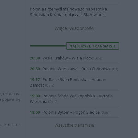
Polonia Przemyśl ma nowego napastnika.
Sebastian Kuźniar dołącza z Błażowianki
Więcej wiadomości
NAJBLIŻSZE TRANSMISJE
Wisła Kraków – Wisła Płock
20:30
(Dziś)
Polonia Warszawa – Ruch Chorzów
20:30
(Dziś)
Podlasie Biała Podlaska – Hetman
19:57
Zamość
(Dziś)
, relacja na
Polonia Środa Wielkopolska – Victoria
19:00
a pojawi się
Września
(Dziś)
Polonia Bytom – Pogoń Siedlce
18:00
(Dziś)
i - Krosno >
Wszystkie transmisje