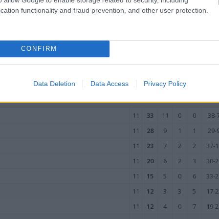
cation functionality and fraud prevention, and other user protection.
11
14
4
2
5
16-2
11
12
4
0
7
22-3
11
7
2
1
8
13-3
CONFIRM
wo
remis
porażka
E
Data Deletion
Data Access
Privacy Policy
M
PKT
Z
R
P
GOL
11
33
11
0
0
38-
11
28
9
1
1
29-
11
23
7
2
2
37-1
11
20
6
2
3
30-2
11
15
5
0
6
33-2
11
12
3
3
5
17-2
11
12
4
0
7
19-2