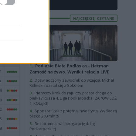
X
7
1
NAJCZĘŚCIEJ CZYTANE
7
E
FORMA
1.
Podlasie Biała Podlaska - Hetman
7
Zamość na żywo. Wynik i relacja LIVE
2.
Doświadczony zawodnik do wzięcia. Michał
9
Kitliński rozstał się z Sokołem
6
3.
Pierwszy krok do raju czy prosta droga do
piekła? Rusza 4. Liga Podkarpacka [ZAPOWIEDŹ
0
1. KOLEJKI]
2
4.
Sponsor Stali z potężną inwestycją. Wydadzą
blisko 280 mln zł
5
5.
Bez bramek na inaugurację 4. Ligi
8
Podkarpackiej