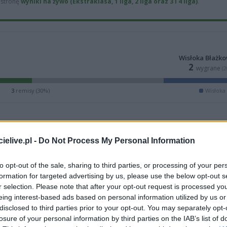
ą stronę
wyniki na żywo (Ekstraklasa, 1 liga, 2 liga oraz 3 i 4 liga)
.
Wisłoka Błażk
2
wygrane
(
3
remisy (30%)
Wisłoka
elive.pl -
Do Not Process My Personal Information
to opt-out of the sale, sharing to third parties, or processing of your per
formation for targeted advertising by us, please use the below opt-out s
r selection. Please note that after your opt-out request is processed y
eing interest-based ads based on personal information utilized by us or
disclosed to third parties prior to your opt-out. You may separately opt-
losure of your personal information by third parties on the IAB’s list of