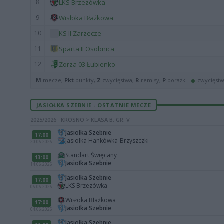
8
LKS Brzezówka
9
Wisłoka Błażkowa
10
KS II Zarzecze
11
Sparta II Osobnica
12
Zorza 03 Łubienko
M
mecze,
Pkt
punkty,
Z
zwycięstwa,
R
remisy,
P
porażki ·
zwycięst
JASIOŁKA SZEBNIE - OSTATNIE MECZE
2025/2026 · KROSNO > KLASA B, GR. V
Jasiołka Szebnie
17:00
Jasiołka Hankówka-Brzyszczki
20.06.2026
Standart Święcany
13:00
Jasiołka Szebnie
14.06.2026
Jasiołka Szebnie
17:00
LKS Brzezówka
06.06.2026
Wisłoka Błażkowa
17:00
Jasiołka Szebnie
04.06.2026
Jasiołka Szebnie