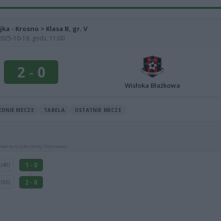
jka - Krosno > Klasa B, gr. V
2025-10-19, godz. 11:00
2
-
0
Wisłoka Błażkowa
EDNIE MECZE
TABELA
OSTATNIE MECZE
warza ryzyko straty finansowej.
k
1 - 0
(40)
k
2 - 0
(65)