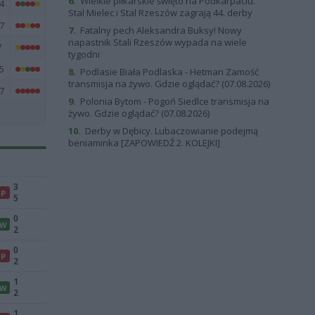
6.
Wielkie piłkarskie święto na Podkarpaciu.
4
Stal Mielec i Stal Rzeszów zagrają 44. derby
7
7.
Fatalny pech Aleksandra Buksy! Nowy
napastnik Stali Rzeszów wypada na wiele
7
tygodni
5
8.
Podlasie Biała Podlaska - Hetman Zamość
transmisja na żywo. Gdzie oglądać? (07.08.2026)
7
9.
Polonia Bytom - Pogoń Siedlce transmisja na
żywo. Gdzie oglądać? (07.08.2026)
10.
Derby w Dębicy. Lubaczowianie podejmą
beniaminka [ZAPOWIEDŹ 2. KOLEJKI]
3
P
5
0
W
2
0
P
2
1
W
2
1