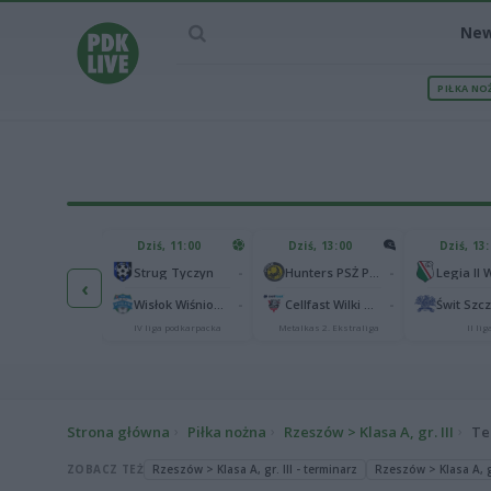
Ne
PIŁKA NO
IEC MECZU
Dziś, 11:00
Dziś, 13:00
Dziś, 13
2
Podbeskidzie Bielsko-Biała
-
-
Strug Tyczyn
Hunters PSŻ Poznań
‹
2
chia Gdańsk
-
-
Wisłok Wiśniowa
Cellfast Wilki Krosno
Świt Szc
I liga
IV liga podkarpacka
Metalkas 2. Ekstraliga
II lig
Strona główna
Piłka nożna
Rzeszów > Klasa A, gr. III
Te
ZOBACZ TEŻ
Rzeszów > Klasa A, gr. III - terminarz
Rzeszów > Klasa A, gr