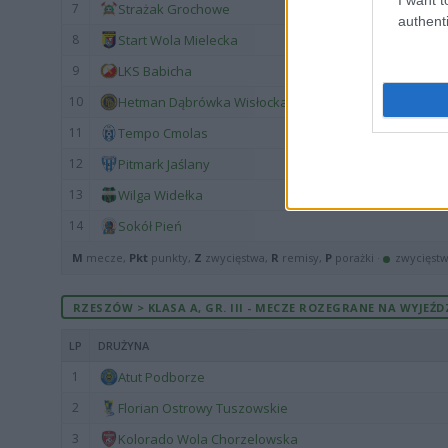
7
Strażak Grochowe
authenti
8
Start Wola Mielecka
9
LKS Babicha
10
Hetman Dąbrówka Wisłocka
11
Tempo Cmolas
12
Pitmark Jaślany
13
Wilga Widełka
14
Sokół Pień
M
mecze,
Pkt
punkty,
Z
zwycięstwa,
R
remisy,
P
porażki ·
zwycięst
RZESZÓW > KLASA A, GR. III - MECZE ROZEGRANE NA WYJEŹD
LP
DRUŻYNA
1
Atut Podborze
2
Florian Ostrowy Tuszowskie
3
Kolorado Wola Chorzelowska