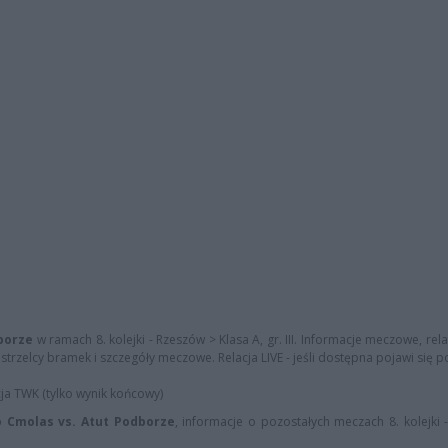
borze
w ramach 8. kolejki - Rzeszów > Klasa A, gr. III. Informacje meczowe, rel
trzelcy bramek i szczegóły meczowe. Relacja LIVE - jeśli dostępna pojawi się po
cja TWK (tylko wynik końcowy)
 Cmolas vs. Atut Podborze
, informacje o pozostałych meczach 8. kolejki