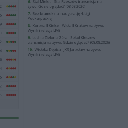
6.
Stal Mielec - Stal Rzeszów transmisja na
2
żywo. Gdzie oglądać? (08.08.2026)
7.
Bez bramek na inaugurację 4. Ligi
6
Podkarpackiej
9
8.
Korona II Kielce - Wisła II Kraków na żywo.
Wynik i relacja LIVE
3
9.
Lechia Zielona Góra - Sokół Kleczew
2
transmisja na żywo. Gdzie oglądać? (08.08.2026)
10.
Wisłoka Dębica - JKS Jarosław na żywo.
4
Wynik i relacja LIVE
6
4
6
2
5