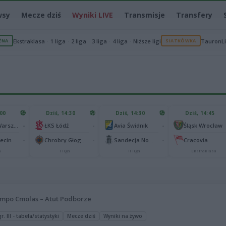
wsy
Mecze dziś
Wyniki LIVE
Transmisje
Transfery
ŻNA
Ekstraklasa
1 liga
2 liga
3 liga
4 liga
Niższe ligi
SIATKÓWKA
TauronL
:00
Dziś, 14:30
Dziś, 14:30
Dziś, 14:45
-
-
-
Legia II Warszawa
ŁKS Łódź
Avia Świdnik
Śląsk Wrocław
-
-
-
zecin
Chrobry Głogów
Sandecja Nowy Sącz
Cracovia
a
I liga
II liga
Ekstraklasa
mpo Cmolas – Atut Podborze
. III - tabela/statystyki
Mecze dziś
Wyniki na żywo