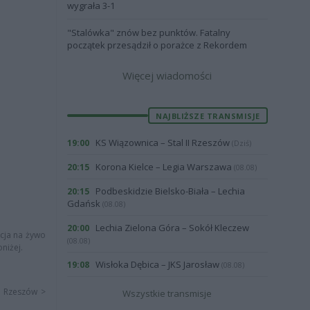
wygrała 3-1
"Stalówka" znów bez punktów. Fatalny
początek przesądził o porażce z Rekordem
Więcej wiadomości
NAJBLIŻSZE TRANSMISJE
KS Wiązownica – Stal II Rzeszów
19:00
(Dziś)
Korona Kielce – Legia Warszawa
20:15
(08.08)
Podbeskidzie Bielsko-Biała – Lechia
20:15
Gdańsk
(08.08)
Lechia Zielona Góra – Sokół Kleczew
20:00
acja na żywo
(08.08)
niżej.
Wisłoka Dębica – JKS Jarosław
19:08
(08.08)
 - Rzeszów >
Wszystkie transmisje