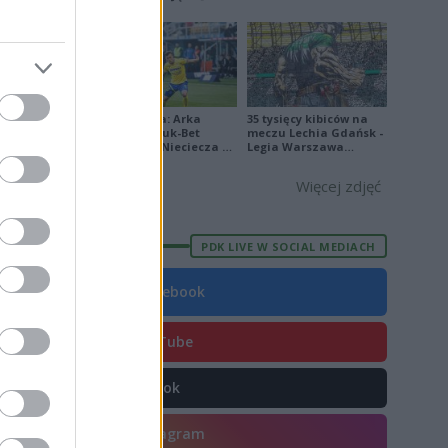
[ZDJĘCIA]
2
3
8
9
Ekstraklasa: Arka
35 tysięcy kibiców na
Gdynia - Bruk-Bet
meczu Lechia Gdańsk -
Termalica Nieciecza 2-
Legia Warszawa
3 [ZDJĘCIA]
[OPRAWA, ZDJĘCIA]
Więcej zdjęć
E
FORMA
PDK LIVE W SOCIAL MEDIACH
6
Facebook
1
8
YouTube
3
TikTok
2
3
Instagram