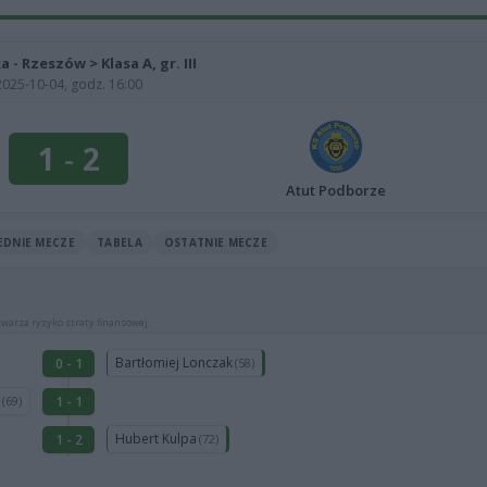
a - Rzeszów > Klasa A, gr. III
2025-10-04, godz. 16:00
1
-
2
Atut Podborze
EDNIE MECZE
TABELA
OSTATNIE MECZE
warza ryzyko straty finansowej.
Bartłomiej Lonczak
0 - 1
(58)
a
1 - 1
(69)
Hubert Kulpa
1 - 2
(72)