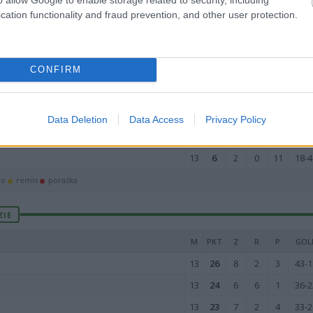
13
23
7
2
4
39-3
cation functionality and fraud prevention, and other user protection.
13
22
7
1
5
24-2
13
21
6
3
4
23-2
CONFIRM
13
19
5
4
4
31-2
13
19
5
4
4
29-2
13
14
4
2
7
21-3
Data Deletion
Data Access
Privacy Policy
13
7
1
4
8
21-4
13
6
2
0
11
18-4
wo
remis
porażka
ZIE
M
PKT
Z
R
P
GOL
13
26
8
2
3
43-1
13
24
6
6
1
36-2
13
23
7
2
4
33-2