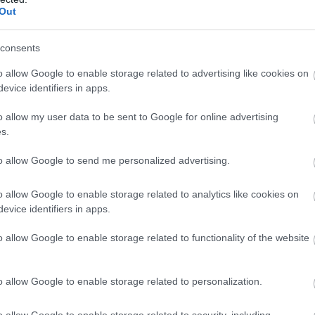
Out
26
30
8
6
12
50-6
26
25
7
4
15
47-7
consents
26
13
4
1
21
49-9
o allow Google to enable storage related to advertising like cookies on
26
7
1
4
21
31-8
evice identifiers in apps.
wo
remis
porażka
o allow my user data to be sent to Google for online advertising
s.
to allow Google to send me personalized advertising.
M
PKT
Z
R
P
GOL
13
32
10
2
1
43-1
o allow Google to enable storage related to analytics like cookies on
evice identifiers in apps.
13
31
10
1
2
48-3
13
30
9
3
1
38-1
o allow Google to enable storage related to functionality of the website
13
30
10
0
3
32-1
13
29
9
2
2
46-2
o allow Google to enable storage related to personalization.
13
27
8
3
2
40-2
o allow Google to enable storage related to security, including