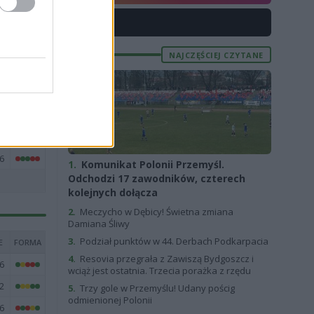
3
X
0
2
NAJCZĘŚCIEJ CZYTANE
6
4
9
4
6
1.
Komunikat Polonii Przemyśl.
Odchodzi 17 zawodników, czterech
kolejnych dołącza
2.
Meczycho w Dębicy! Świetna zmiana
Damiana Śliwy
3.
Podział punktów w 44. Derbach Podkarpacia
E
FORMA
4.
Resovia przegrała z Zawiszą Bydgoszcz i
6
wciąż jest ostatnia. Trzecia porażka z rzędu
2
5.
Trzy gole w Przemyślu! Udany pościg
odmienionej Polonii
6