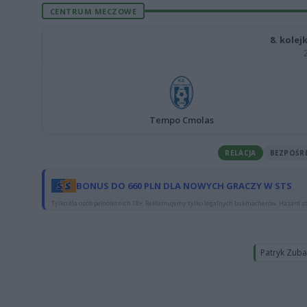
CENTRUM MECZOWE
8. kolejk
Tempo Cmolas
RELACJA
BEZPOŚR
BONUS DO 660 PLN DLA NOWYCH GRACZY W STS
Tylko dla osób pełnoletnich 18+. Reklamujemy tylko legalnych bukmacherów. Hazard st
Patryk Zub