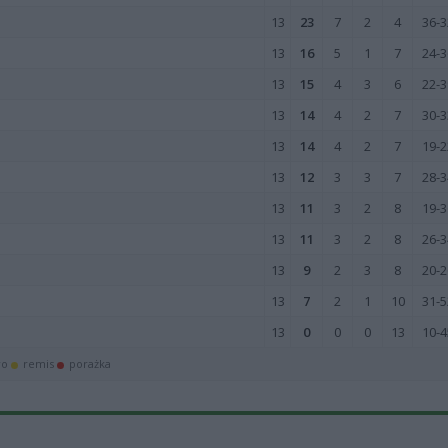
13
23
7
2
4
36-3
13
16
5
1
7
24-3
13
15
4
3
6
22-3
13
14
4
2
7
30-3
13
14
4
2
7
19-2
13
12
3
3
7
28-3
13
11
3
2
8
19-3
13
11
3
2
8
26-3
13
9
2
3
8
20-2
13
7
2
1
10
31-5
13
0
0
0
13
10-4
wo
remis
porażka