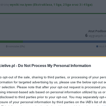
ą stronę
wyniki na żywo (Ekstraklasa, 1 liga, 2 liga oraz 3 i 4 liga)
.
Atut Podbo
6
wygranych
(
0
remisów (0%)
Atut
elive.pl -
Do Not Process My Personal Information
to opt-out of the sale, sharing to third parties, or processing of your per
formation for targeted advertising by us, please use the below opt-out s
r selection. Please note that after your opt-out request is processed y
eing interest-based ads based on personal information utilized by us or
disclosed to third parties prior to your opt-out. You may separately opt-
losure of your personal information by third parties on the IAB’s list of