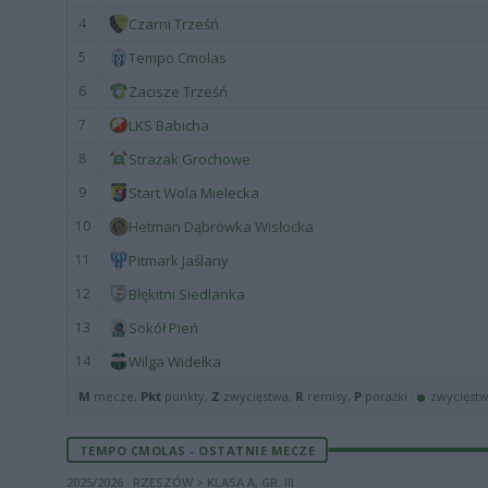
4
Czarni Trześń
5
Tempo Cmolas
6
Zacisze Trześń
7
LKS Babicha
8
Strażak Grochowe
9
Start Wola Mielecka
10
Hetman Dąbrówka Wisłocka
11
Pitmark Jaślany
12
Błękitni Siedlanka
13
Sokół Pień
14
Wilga Widełka
M
mecze,
Pkt
punkty,
Z
zwycięstwa,
R
remisy,
P
porażki ·
zwycięst
TEMPO CMOLAS - OSTATNIE MECZE
2025/2026 · RZESZÓW > KLASA A, GR. III