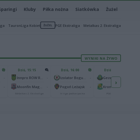
Sparingi
Kluby
Piłka nożna
Siatkówka
Żużel
iga
TauronLiga Kobiet
ŻUŻEL
PGE Ekstraliga
Metalkas 2. Ekstraliga
WYNIKI NA ŻYWO
Dziś, 15:15
Dziś, 16:00
Dziś, 17:00
-
-
-
-
Innpro ROW Rybnik
Izolator Boguchwała
Gezet Stal Gorzów
›
-
-
-
-
Moonfin Magnus Ostrów Wielkopolski
Pogoń Leżajsk
Krono-Plast Włókniarz Częstochowa
Metalkas 2. Ekstraliga
IV liga podkarpacka
PGE Ekstraliga