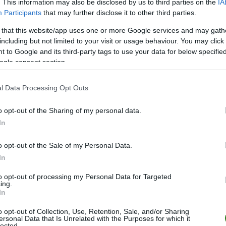
. This information may also be disclosed by us to third parties on the
IA
Participants
that may further disclose it to other third parties.
 that this website/app uses one or more Google services and may gath
ZOBACZ WIĘCEJ (9)
including but not limited to your visit or usage behaviour. You may click 
 to Google and its third-party tags to use your data for below specifi
ogle consent section.
M
PKT
Z
R
P
GOL
26
56
17
5
4
81-3
l Data Processing Opt Outs
26
56
16
8
2
79-3
o opt-out of the Sharing of my personal data.
26
52
16
4
6
79-4
In
26
50
15
5
6
76-5
o opt-out of the Sale of my Personal Data.
26
45
14
3
9
54-5
In
26
40
12
4
10
68-5
to opt-out of processing my Personal Data for Targeted
26
37
11
4
11
58-5
ing.
In
26
35
10
5
11
53-5
26
35
10
5
11
53-6
o opt-out of Collection, Use, Retention, Sale, and/or Sharing
ersonal Data that Is Unrelated with the Purposes for which it
26
34
10
4
12
52-5
lected.