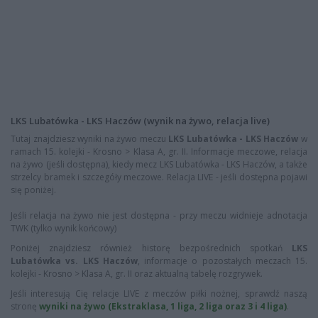
LKS Lubatówka - LKS Haczów (wynik na żywo, relacja live)
Tutaj znajdziesz wyniki na żywo meczu
LKS Lubatówka - LKS Haczów
w
ramach 15. kolejki - Krosno > Klasa A, gr. II. Informacje meczowe, relacja
na żywo (jeśli dostępna), kiedy mecz LKS Lubatówka - LKS Haczów, a także
strzelcy bramek i szczegóły meczowe. Relacja LIVE - jeśli dostępna pojawi
się poniżej.
Jeśli relacja na żywo nie jest dostępna - przy meczu widnieje adnotacja
TWK (tylko wynik końcowy)
Poniżej znajdziesz również historę bezpośrednich spotkań
LKS
Lubatówka vs. LKS Haczów
, informacje o pozostałych meczach 15.
kolejki - Krosno > Klasa A, gr. II oraz aktualną tabelę rozgrywek.
Jeśli interesują Cię relacje LIVE z meczów piłki nożnej, sprawdź naszą
stronę
wyniki na żywo (Ekstraklasa, 1 liga, 2 liga oraz 3 i 4 liga)
.