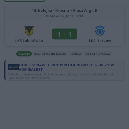
15. kolejka - Krosno > Klasa A, gr. II
2024-04-14, godz. 16:00
1
-
1
LKS Lubatówka
LKS Haczów
RELACJA
BEZPOŚREDNIE MECZE
TABELA
OSTATNIE MECZE
ODBIERZ NAWET 2026 PLN DLA NOWYCH GRACZY W
ADMIRALBET
Tylko dla osób pełnoletnich 18+. Reklamujemy tylko legalnych bukmacherów. Hazard
stwarza ryzyko straty finansowej.