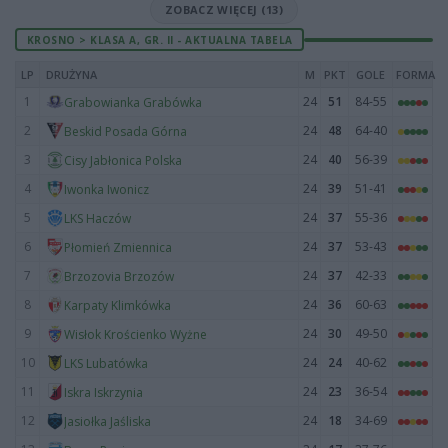
ZOBACZ WIĘCEJ (13)
KROSNO > KLASA A, GR. II - AKTUALNA TABELA
LP
DRUŻYNA
M
PKT
GOLE
FORMA
1
24
51
84-55
Grabowianka Grabówka
2
24
48
64-40
Beskid Posada Górna
3
24
40
56-39
Cisy Jabłonica Polska
4
24
39
51-41
Iwonka Iwonicz
5
24
37
55-36
LKS Haczów
6
24
37
53-43
Płomień Zmiennica
7
24
37
42-33
Brzozovia Brzozów
8
24
36
60-63
Karpaty Klimkówka
9
24
30
49-50
Wisłok Krościenko Wyżne
10
24
24
40-62
LKS Lubatówka
11
24
23
36-54
Iskra Iskrzynia
12
24
18
34-69
Jasiołka Jaśliska