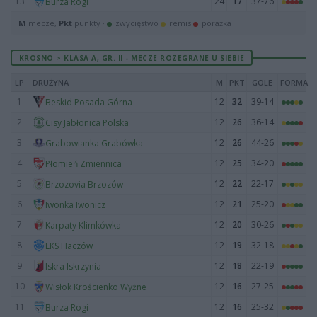
13
24
17
37-76
Burza Rogi
M
mecze,
Pkt
punkty ·
zwycięstwo
remis
porażka
KROSNO > KLASA A, GR. II - MECZE ROZEGRANE U SIEBIE
LP
DRUŻYNA
M
PKT
GOLE
FORMA
1
12
32
39-14
Beskid Posada Górna
2
12
26
36-14
Cisy Jabłonica Polska
3
12
26
44-26
Grabowianka Grabówka
4
12
25
34-20
Płomień Zmiennica
5
12
22
22-17
Brzozovia Brzozów
6
12
21
25-20
Iwonka Iwonicz
7
12
20
30-26
Karpaty Klimkówka
8
12
19
32-18
LKS Haczów
9
12
18
22-19
Iskra Iskrzynia
10
12
16
27-25
Wisłok Krościenko Wyżne
11
12
16
25-32
Burza Rogi