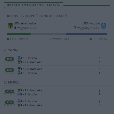
HISTORIA BEZPOŚREDNICH SPOTKAŃ
BILANS · 17 BEZPOŚREDNICH SPOTKAŃ
LKS Lubatówka
LKS Haczów
4
7
wygrane
wygranych
(24%)
(41%)
LKS Lubatówka
6
remisów (35%)
LKS Haczów
2025/2026
LKS Haczów
0
15:00
4
LKS Lubatówka
03.05.2026
LKS Lubatówka
0
13:00
1
LKS Haczów
21.09.2025
2024/2025
LKS Lubatówka
1
13:00
1
LKS Haczów
08.06.2025
LKS Haczów
6
15:00
0
LKS Lubatówka
20.10.2024