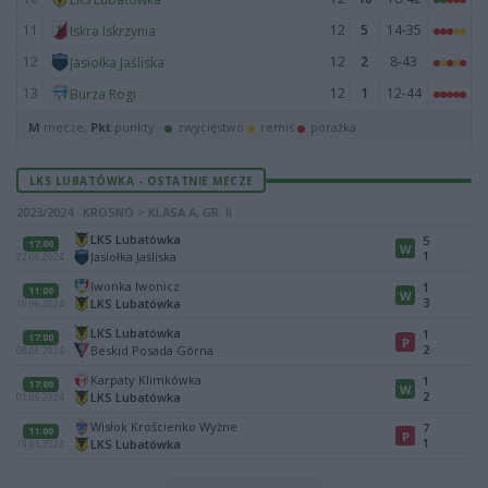
11
12
5
14-35
Iskra Iskrzynia
12
12
2
8-43
Jasiołka Jaśliska
13
12
1
12-44
Burza Rogi
M
mecze,
Pkt
punkty ·
zwycięstwo
remis
porażka
LKS LUBATÓWKA - OSTATNIE MECZE
2023/2024 · KROSNO > KLASA A, GR. II
LKS Lubatówka
5
17:00
W
1
Jasiołka Jaśliska
22.06.2024
Iwonka Iwonicz
1
11:00
W
3
LKS Lubatówka
16.06.2024
LKS Lubatówka
1
17:00
P
2
Beskid Posada Górna
08.06.2024
Karpaty Klimkówka
1
17:00
W
2
LKS Lubatówka
01.06.2024
Wisłok Krościenko Wyżne
7
11:00
P
1
LKS Lubatówka
19.05.2024