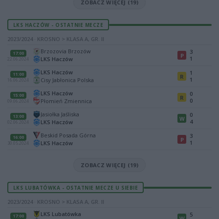
ZOBACZ WIĘCEJ (19)
LKS HACZÓW - OSTATNIE MECZE
2023/2024 · KROSNO > KLASA A, GR. II
Brzozovia Brzozów
3
17:00
P
1
LKS Haczów
22.06.2024
LKS Haczów
1
11:00
R
1
Cisy Jabłonica Polska
16.06.2024
LKS Haczów
0
15:00
R
0
Płomień Zmiennica
09.06.2024
Jasiołka Jaśliska
0
13:00
W
4
LKS Haczów
02.06.2024
Beskid Posada Górna
3
16:00
P
1
LKS Haczów
30.05.2024
ZOBACZ WIĘCEJ (19)
LKS LUBATÓWKA - OSTATNIE MECZE U SIEBIE
2023/2024 · KROSNO > KLASA A, GR. II
LKS Lubatówka
5
17:00
W