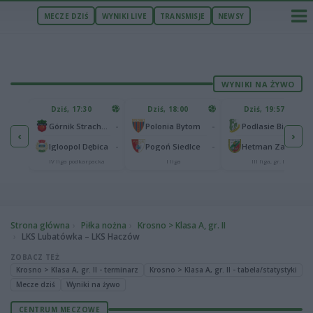
MECZE DZIŚ
WYNIKI LIVE
TRANSMISJE
NEWSY
WYNIKI NA ŻYWO
U
Dziś, 17:30
Dziś, 18:00
Dziś, 19:57
65
lonia Bydgoszcz
-
-
-
Górnik Strachocina
Polonia Bytom
Podlasie Biała Podlaska
‹
›
25
-
-
-
Igloopol Dębica
Pogoń Siedlce
Hetman Zamość
aliga
IV liga podkarpacka
I liga
III liga, gr. IV
Strona główna
Piłka nożna
Krosno > Klasa A, gr. II
LKS Lubatówka – LKS Haczów
ZOBACZ TEŻ
Krosno > Klasa A, gr. II - terminarz
Krosno > Klasa A, gr. II - tabela/statystyki
Mecze dziś
Wyniki na żywo
CENTRUM MECZOWE