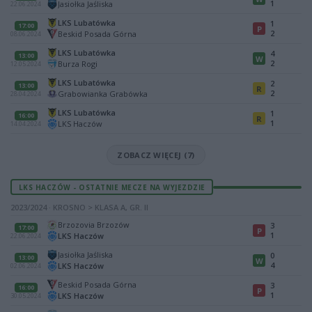
1
Jasiołka Jaśliska
22.06.2024
LKS Lubatówka
1
17:00
P
2
Beskid Posada Górna
08.06.2024
LKS Lubatówka
4
13:00
W
2
Burza Rogi
12.05.2024
LKS Lubatówka
2
13:00
R
2
Grabowianka Grabówka
28.04.2024
LKS Lubatówka
1
16:00
R
1
LKS Haczów
14.04.2024
ZOBACZ WIĘCEJ (7)
LKS HACZÓW - OSTATNIE MECZE NA WYJEZDZIE
2023/2024 · KROSNO > KLASA A, GR. II
Brzozovia Brzozów
3
17:00
P
1
LKS Haczów
22.06.2024
Jasiołka Jaśliska
0
13:00
W
4
LKS Haczów
02.06.2024
Beskid Posada Górna
3
16:00
P
1
LKS Haczów
30.05.2024