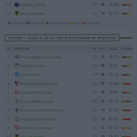
12
12
16
26-26
Jasiołka Jaśliska
13
12
14
22-20
LKS Lubatówka
M
mecze,
Pkt
punkty ·
zwycięstwo
remis
porażka
KROSNO > KLASA A, GR. II - MECZE ROZEGRANE NA WYJEŹDZIE
LP
DRUŻYNA
M
PKT
GOLE
FORMA
1
12
25
40-29
Grabowianka Grabówka
2
12
18
26-21
Iwonka Iwonicz
3
12
18
23-18
LKS Haczów
4
12
16
25-26
Beskid Posada Górna
5
12
16
30-37
Karpaty Klimkówka
6
12
15
20-16
Brzozovia Brzozów
7
12
14
22-25
Wisłok Krościenko Wyżne
8
12
14
20-25
Cisy Jabłonica Polska
9
12
12
19-23
Płomień Zmiennica
10
12
10
18-42
LKS Lubatówka