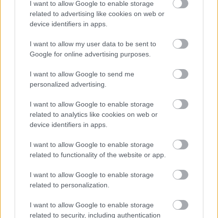
I want to allow Google to enable storage
Krosno > Klasa A, gr. II - sytuacja w tabeli
related to advertising like cookies on web or
Przed meczami 15. kolejki - Krosno > Klasa A, gr. II gospodarze (LKS
device identifiers in apps.
Lubatówka) zajmują
10. miejsce
w tabeli. Goście (LKS Haczów) plasują się
na
3. miejscu.
I want to allow my user data to be sent to
Poniżej znajdziesz także ostatnie mecze obu drużyn oraz statystyki
Google for online advertising purposes.
bramkowe.
I want to allow Google to send me
LKS Lubatówka vs. LKS Haczów - relacja, wynik na żywo,
personalized advertising.
transmisja
Wynik meczu LKS Lubatówka - LKS Haczów znajdziesz na naszej stronie
I want to allow Google to enable storage
zaraz po jego zakończeniu. Jeżeli szukasz informacji meczowych, zajrzyj
related to analytics like cookies on web or
tutaj:
LKS Lubatówka vs. LKS Haczów - wynik, składy, strzelcy
device identifiers in apps.
Jeżeli w internecie lub TV dostępna jest
transmisja na żywo z meczu
LKS Lubatówka vs. LKS Haczów
albo innych spotkań Krosno > Klasa A,
I want to allow Google to enable storage
gr. II na pewno znajdziesz takie informacje na naszym portalu. Możliwe
related to functionality of the website or app.
jednak, że nigdzie nie pojawi się stream online z tego pojedynku. Śledź
portal podkarpacieLIVE.pl i bądź na bieżąco.
I want to allow Google to enable storage
related to personalization.
Asseco Resovia
Developres Rzeszów
ITA TOOLS Stal Mielec
I want to allow Google to enable storage
|
|
|
Cellfast Wilki Krosno
Texom Stal Rzeszów
Stal Mielec
related to security, including authentication
|
|
|