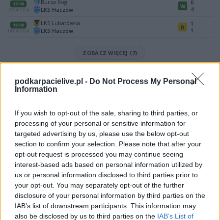
Burza Rogi
0
13:00
W
4
LKS Haczów
28.04.2024
LKS Lubatówka
1
16:00
R
1
LKS Haczów
14.04.2024
ZOBACZ WIĘCEJ (7)
Mecz LKS Lubatówka - LKS Haczów (Krosno > Klasa A, gr. II)
podkarpacielive.pl -
Do Not Process My Personal
Spotkanie pomiędzy
LKS Lubatówka i LKS Haczów
rozegrane zostanie
Information
w ramach Krosno > Klasa A, gr. II (15. kolejki - Krosno > Klasa A, gr. II).
Na stronie
PodkarpacieLive.pl
znajdziesz
wynik meczu, strzelców
If you wish to opt-out of the sale, sharing to third parties, or
bramek, kartki, składy, statystyki i informacje o przebiegu
processing of your personal or sensitive information for
spotkania
. To kompletne źródło danych dla kibiców i pasjonatów
targeted advertising by us, please use the below opt-out
lokalnej piłki nożnej. Jeżeli aktualnie nie widzisz tutaj danych z pewnością
pracujemy nad tym żeby je uzupełnić.
section to confirm your selection. Please note that after your
opt-out request is processed you may continue seeing
Wynik meczu LKS Lubatówka vs LKS Haczów
interest-based ads based on personal information utilized by
Po zakończeniu spotkania automatycznie publikujemy
oficjalny wynik
us or personal information disclosed to third parties prior to
spotkania
, a także dane meczowe, jeśli są dostępne.
your opt-out. You may separately opt-out of the further
Pełny harmonogram rozgrywek dostępny jest tutaj:
disclosure of your personal information by third parties on the
Krosno > Klasa A,
gr. II - terminarz
.
IAB’s list of downstream participants. This information may
also be disclosed by us to third parties on the
IAB’s List of