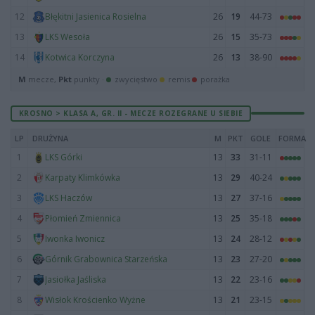
12
26
19
44-73
Błękitni Jasienica Rosielna
13
26
15
35-73
LKS Wesoła
14
26
13
38-90
Kotwica Korczyna
M
mecze,
Pkt
punkty ·
zwycięstwo
remis
porażka
KROSNO > KLASA A, GR. II - MECZE ROZEGRANE U SIEBIE
LP
DRUŻYNA
M
PKT
GOLE
FORMA
1
13
33
31-11
LKS Górki
2
13
29
40-24
Karpaty Klimkówka
3
13
27
37-16
LKS Haczów
4
13
25
35-18
Płomień Zmiennica
5
13
24
28-12
Iwonka Iwonicz
6
13
23
27-20
Górnik Grabownica Starzeńska
7
13
22
23-16
Jasiołka Jaśliska
8
13
21
23-15
Wisłok Krościenko Wyżne