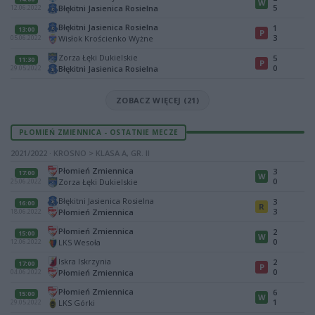
W
5
Błękitni Jasienica Rosielna
12.06.2022
Błękitni Jasienica Rosielna
1
13:00
P
3
Wisłok Krościenko Wyżne
05.06.2022
Zorza Łęki Dukielskie
5
11:30
P
0
Błękitni Jasienica Rosielna
29.05.2022
ZOBACZ WIĘCEJ (21)
PŁOMIEŃ ZMIENNICA - OSTATNIE MECZE
2021/2022 · KROSNO > KLASA A, GR. II
Płomień Zmiennica
3
17:00
W
0
Zorza Łęki Dukielskie
25.06.2022
Błękitni Jasienica Rosielna
3
16:00
R
3
Płomień Zmiennica
18.06.2022
Płomień Zmiennica
2
15:00
W
0
LKS Wesoła
12.06.2022
Iskra Iskrzynia
2
17:00
P
0
Płomień Zmiennica
04.06.2022
Płomień Zmiennica
6
15:00
W
1
LKS Górki
29.05.2022