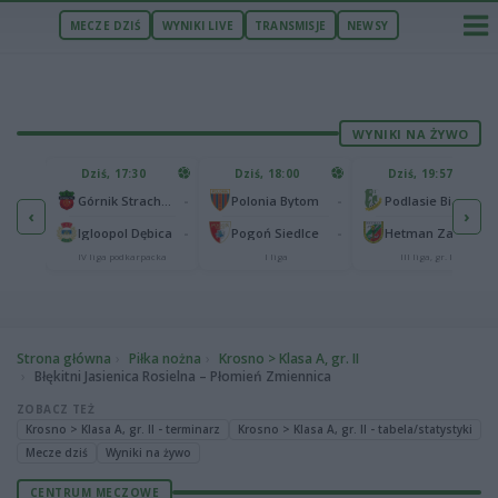
MECZE DZIŚ
WYNIKI LIVE
TRANSMISJE
NEWSY
WYNIKI NA ŻYWO
U
Dziś, 17:30
Dziś, 18:00
Dziś, 19:57
65
lonia Bydgoszcz
-
-
-
Górnik Strachocina
Polonia Bytom
Podlasie Biała Podlaska
‹
›
25
-
-
-
Igloopol Dębica
Pogoń Siedlce
Hetman Zamość
aliga
IV liga podkarpacka
I liga
III liga, gr. IV
Strona główna
Piłka nożna
Krosno > Klasa A, gr. II
Błękitni Jasienica Rosielna – Płomień Zmiennica
ZOBACZ TEŻ
Krosno > Klasa A, gr. II - terminarz
Krosno > Klasa A, gr. II - tabela/statystyki
Mecze dziś
Wyniki na żywo
CENTRUM MECZOWE