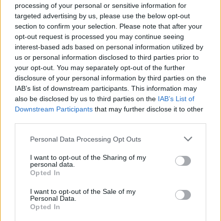
lokalnej piłki nożnej. Jeżeli aktualnie nie widzisz tutaj danych z pewnością
processing of your personal or sensitive information for
pracujemy nad tym żeby je uzupełnić.
targeted advertising by us, please use the below opt-out
Wynik meczu Błękitni Jasienica Rosielna vs Płomień Zmiennica
section to confirm your selection. Please note that after your
opt-out request is processed you may continue seeing
Po zakończeniu spotkania automatycznie publikujemy
oficjalny wynik
spotkania
, a także dane meczowe, jeśli są dostępne.
interest-based ads based on personal information utilized by
us or personal information disclosed to third parties prior to
Pełny harmonogram rozgrywek dostępny jest tutaj:
Krosno > Klasa A,
your opt-out. You may separately opt-out of the further
gr. II - terminarz
.
disclosure of your personal information by third parties on the
Informacje o składach i strzelcach
IAB’s list of downstream participants. This information may
W miarę dostępności danych, publikujemy
składy wyjściowe,
also be disclosed by us to third parties on the
IAB’s List of
rezerwowych, zmiany oraz listę strzelców bramek
. Informacje te
Downstream Participants
that may further disclose it to other
aktualizujemy zależnie od poziomu ligi i dostępnych źródeł.
third parties.
Śledź mecze swojej drużyny
Please note that this website/app uses one or more Google
Personal Data Processing Opt Outs
Jeśli jesteś kibicem klubu Błękitni Jasienica Rosielna lub Płomień Zmiennica
services and may gather and store information including but
- zaglądaj tutaj częściej. Nasz serwis regularnie dostarcza informacje o
not limited to your visit or usage behaviour. You may click to
I want to opt-out of the Sharing of my
terminach meczów, wynikach, transferach i newsach klubowych
.
personal data.
grant or deny consent to Google and its third-party tags to
Opted In
PodkarpacieLive.pl to największa baza
meczów lokalnych drużyn
use your data for below specified purposes in below Google
piłkarskich
w województwie. Sprawdź nasze relacje, śledź ulubioną ligę i
consent section.
I want to opt-out of the Sale of my
bądź na bieżąco z wydarzeniami z boisk!
Personal Data.
Opted In
Analiza przed meczem: Błękitni Jasienica Rosielna vs Płomień
Zmiennica