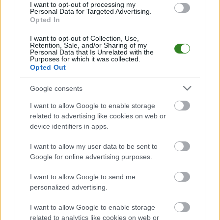
I want to opt-out of processing my
Mecz
Błękitni Jasienica Rosielna - Płomień Zmiennica
odbędzie się
Personal Data for Targeted Advertising.
Opted In
w ramach 25. kolejki - Krosno > Klasa A, gr. II. Spotkanie zostanie
rozegrane w dniu 18 czerwca 2022. Początek meczu o godz. 16:00.
I want to opt-out of Collection, Use,
Błękitni Jasienica Rosielna
przystępuje do tego spotkania w roli
Retention, Sale, and/or Sharing of my
gospodarza. Jak drużyna radzi sobie w sezonie 2021/2022 rozgrywek
Personal Data that Is Unrelated with the
Purposes for which it was collected.
Krosno > Klasa A, gr. II przed własną publicznością? Na tej stronie
Opted Out
możecie zobaczyć tabelę uwzględniającą tylko mecze u siebie. W tabeli
biorącej pod uwagę tylko mecze wyjazdowe możecie natomiast
sprawdzić jak spisuje się klub
Płomień Zmiennica
.
Google consents
Krosno > Klasa A, gr. II - sytuacja w tabeli
I want to allow Google to enable storage
Przed meczami 25. kolejki - Krosno > Klasa A, gr. II gospodarze (Błękitni
related to advertising like cookies on web or
Jasienica Rosielna) zajmują
12. miejsce
w tabeli. Goście (Płomień
device identifiers in apps.
Zmiennica) plasują się na
7. miejscu.
I want to allow my user data to be sent to
Poniżej znajdziesz także ostatnie mecze obu drużyn oraz statystyki
bramkowe.
Google for online advertising purposes.
Błękitni Jasienica Rosielna vs. Płomień Zmiennica - relacja, wynik
I want to allow Google to send me
na żywo, transmisja
personalized advertising.
Wynik meczu Błękitni Jasienica Rosielna - Płomień Zmiennica znajdziesz na
naszej stronie zaraz po jego zakończeniu. Jeżeli szukasz informacji
I want to allow Google to enable storage
meczowych, zajrzyj tutaj:
Błękitni Jasienica Rosielna vs. Płomień
related to analytics like cookies on web or