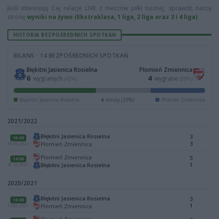
Jeśli interesują Cię relacje LIVE z meczów piłki nożnej, sprawdź naszą
stronę
wyniki na żywo (Ekstraklasa, 1 liga, 2 liga oraz 3 i 4 liga)
.
HISTORIA BEZPOŚREDNICH SPOTKAŃ
BILANS · 14 BEZPOŚREDNICH SPOTKAŃ
Błękitni Jasienica Rosielna
Płomień Zmiennica
6
4
wygranych
wygrane
(42%)
(29%)
Błękitni Jasienica Rosielna
4
remisy (29%)
Płomień Zmiennica
2021/2022
Błękitni Jasienica Rosielna
3
16:00
3
Płomień Zmiennica
18.06.2022
Płomień Zmiennica
5
14:00
1
Błękitni Jasienica Rosielna
31.10.2021
2020/2021
Błękitni Jasienica Rosielna
3
13:00
1
Płomień Zmiennica
13.06.2021