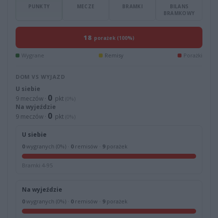
PUNKTY
MECZE
BRAMKI
BILANS
BRAMKOWY
18
porażek (100%)
Wygrane
Remisy
Porażki
DOM VS WYJAZD
U siebie
0
9 meczów ·
pkt
(0%)
Na wyjeździe
0
9 meczów ·
pkt
(0%)
U siebie
0
wygranych (0%) ·
0
remisów ·
9
porażek
Bramki 4-95
Na wyjeździe
0
wygranych (0%) ·
0
remisów ·
9
porażek