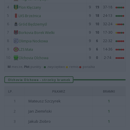
4
9
19
37-18
Plon Klęczany
5
9
18
24-13
LKS Brzeźnica
6
9
10
32-24
Gród Będziemyśl
7
9
10
17-30
Borkovia Borek Wielki
8
9
6
22-32
Olimpia Nockowa
9
9
6
14-36
LZS Mała
10
9
0
2-74
Olchovia Olchowa
M
mecze,
Pkt
punkty ·
zwycięstwo
remis
porażka
Olchovia Olchowa - strzelcy bramek
LP.
PIŁKARZ
BRAMKI
1
Mateusz Szczyrek
1
2
Jan Ziemiński
1
3
Jakub Ziobro
1