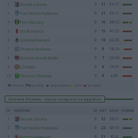
2
9
21
54-17
Strażak Lubzina
3
9
21
25-11
Piast Wolica Piaskowa
4
9
16
26-12
Plon Klęczany
5
9
15
41-25
LKS Brzeźnica
6
9
13
22-23
Gród Będziemyśl
7
9
8
18-24
Olimpia Nockowa
8
9
7
23-26
Borkovia Borek Wielki
9
9
6
15-51
LZS Mała
10
9
0
4-95
Olchovia Olchowa
M
mecze,
Pkt
punkty ·
zwycięstwo
remis
porażka
Olchovia Olchowa - mecze rozegrane na wyjeździe
LP
DRUŻYNA
M
PKT
GOLE
FORMA
1
9
22
56-21
Strażak Lubzina
2
9
22
43-13
Piast Wolica Piaskowa
3
9
21
42-9
Progres Kawęczyn