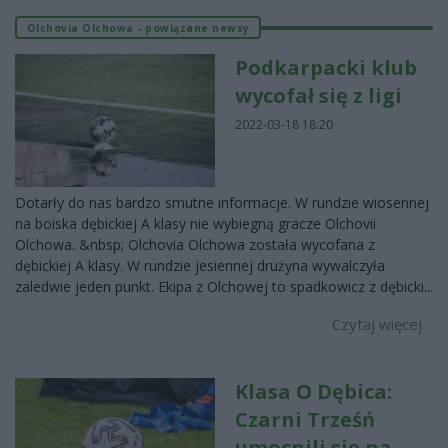
Olchovia Olchowa - powiązane newsy
Podkarpacki klub
wycofał się z ligi
2022-03-18 18:20
Dotarły do nas bardzo smutne informacje. W rundzie wiosennej
na boiska dębickiej A klasy nie wybiegną gracze Olchovii
Olchowa. &nbsp; Olchovia Olchowa została wycofana z
dębickiej A klasy. W rundzie jesiennej drużyna wywalczyła
zaledwie jeden punkt. Ekipa z Olchowej to spadkowicz z dębicki...
Czytaj więcej
Klasa O Dębica:
Czarni Trześń
umocnili się na