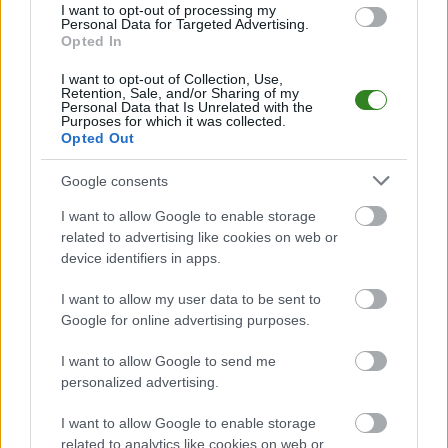
szczycie poknał Olchovię Olchową. Sensacyjnie zakończył się
I want to opt-out of processing my
Personal Data for Targeted Advertising.
mecz Stali II&nbsp;Mielec, którzy zostali rozgromieni przez
Opted In
Lechię Sędziszów. &nbsp; Victoria Czermin pokonała Wild...
I want to opt-out of Collection, Use,
Czytaj więcej
Retention, Sale, and/or Sharing of my
Personal Data that Is Unrelated with the
Purposes for which it was collected.
Opted Out
Klasa O Dębica.
Sokół Kolbuszowa
Google consents
Dolna wciąż na
I want to allow Google to enable storage
szczycie,
related to advertising like cookies on web or
device identifiers in apps.
zwycięstwo
Victorii Czermin
I want to allow my user data to be sent to
Google for online advertising purposes.
2017-08-31 11:44
Sokół Kolbuszowa Dolna pokonała beniaminka, Kolorado Wola
I want to allow Google to send me
Chorzelowska 6-2. Stal II&nbsp;Mielec, Victoria Czermin i
personalized advertising.
Olchovia Olchowa również zainkasowały po trzy punkty. &nbsp;
Sokół Kolbuszowa Dolna pewnie pokonała Kolorado Wola
I want to allow Google to enable storage
Chorzelowska 6-2. &nbsp; Kamil Adrianowicz i Łukasz Kora...
related to analytics like cookies on web or