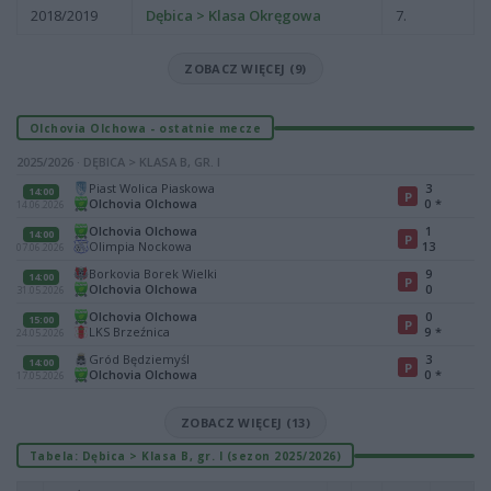
2018/2019
Dębica > Klasa Okręgowa
7.
ZOBACZ WIĘCEJ (9)
Olchovia Olchowa - ostatnie mecze
2025/2026 · DĘBICA > KLASA B, GR. I
Piast Wolica Piaskowa
3
14:00
P
Olchovia Olchowa
0
*
14.06.2026
Olchovia Olchowa
1
14:00
P
Olimpia Nockowa
13
07.06.2026
Borkovia Borek Wielki
9
14:00
P
Olchovia Olchowa
0
31.05.2026
Olchovia Olchowa
0
15:00
P
LKS Brzeźnica
9
*
24.05.2026
Gród Będziemyśl
3
14:00
P
Olchovia Olchowa
0
*
17.05.2026
ZOBACZ WIĘCEJ (13)
Tabela: Dębica > Klasa B, gr. I (sezon 2025/2026)