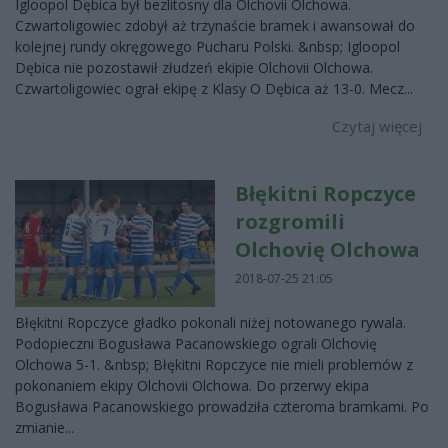
Igloopol Dębica był bezlitosny dla Olchovii Olchowa.
Czwartoligowiec zdobył aż trzynaście bramek i awansował do
kolejnej rundy okręgowego Pucharu Polski. &nbsp; Igloopol
Dębica nie pozostawił złudzeń ekipie Olchovii Olchowa.
Czwartoligowiec ograł ekipę z Klasy O Dębica aż 13-0. Mecz...
Czytaj więcej
Błękitni Ropczyce
rozgromili
Olchovię Olchowa
2018-07-25 21:05
Błękitni Ropczyce gładko pokonali niżej notowanego rywala.
Podopieczni Bogusława Pacanowskiego ograli Olchovię
Olchowa 5-1. &nbsp; Błękitni Ropczyce nie mieli problemów z
pokonaniem ekipy Olchovii Olchowa. Do przerwy ekipa
Bogusława Pacanowskiego prowadziła czteroma bramkami. Po
zmianie...