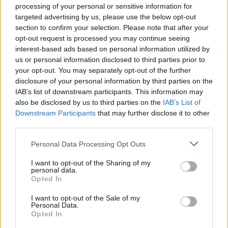
processing of your personal or sensitive information for
targeted advertising by us, please use the below opt-out
section to confirm your selection. Please note that after your
Zespół Olchovii Olchowa przedstawiła plan gier kontrolnych,
opt-out request is processed you may continue seeing
jakie zaliczy przed startem rundy wiosennej. &nbsp; Drużyna
interest-based ads based on personal information utilized by
prowadzona przez trenera Aleksandra Sidorczuka jesienią
us or personal information disclosed to third parties prior to
wywalczyła 19 punktów i zajmuje 9. miejsce. Dla klubu z
your opt-out. You may separately opt-out of the further
Olchowej to pierwszy w historii sezon na poziomie klasy o...
disclosure of your personal information by third parties on the
IAB’s list of downstream participants. This information may
Czytaj więcej
also be disclosed by us to third parties on the
IAB’s List of
Downstream Participants
that may further disclose it to other
third parties.
Klasa O Dębica.
Trzy punkty
Please note that this website/app uses one or more Google
Personal Data Processing Opt Outs
services and may gather and store information including but
Victorii Czermin,
not limited to your visit or usage behaviour. You may click to
I want to opt-out of the Sharing of my
Sokół pokonał
personal data.
grant or deny consent to Google and its third-party tags to
Opted In
Olchovię
use your data for below specified purposes in below Google
consent section.
I want to opt-out of the Sale of my
2017-09-03 23:09
Personal Data.
Victoria Czermin pokonała Wilge Widełke 3-0 w meczu
Opted In
wyjazdowym. Z kolei Sokół Kolbuszowa Dolna w meczu na