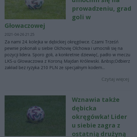
prowadzeniu, grad
goli w
Głowaczowej
2021-04-26 21:25
Za nami 24. kolejka w dębickiej okręgówce. Czarni Trześń
pewnie pokonali u siebie Olchovię Olchowa i umocnili się na
pozycji lidera. Sporo goli, a konkretnie dziewięć, padło w meczu
LKS-u Głowaczowa z Koroną Majdan Królewski. &nbsp;Odbierz
zakład bez ryzyka 210 PLN ze specjalnym kodem...
Czytaj więcej
Wznawia także
dębicka
okręgówka! Lider
u siebie zagra z
ostatnią drużyną