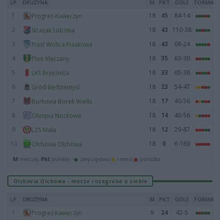
LP
DRUŻYNA
M
PKT
GOLE
FORMA
1
18
45
84-14
Progres Kawęczyn
2
18
43
110-38
Strażak Lubzina
3
18
43
68-24
Piast Wolica Piaskowa
4
18
35
63-30
Plon Klęczany
5
18
33
65-38
LKS Brzeźnica
6
18
23
54-47
Gród Będziemyśl
7
18
17
40-56
Borkovia Borek Wielki
8
18
14
40-56
Olimpia Nockowa
9
18
12
29-87
LZS Mała
10
18
0
6-169
Olchovia Olchowa
M
mecze,
Pkt
punkty ·
zwycięstwo
remis
porażka
Olchovia Olchowa - mecze rozegrane u siebie
LP
DRUŻYNA
M
PKT
GOLE
FORMA
1
9
24
42-5
Progres Kawęczyn