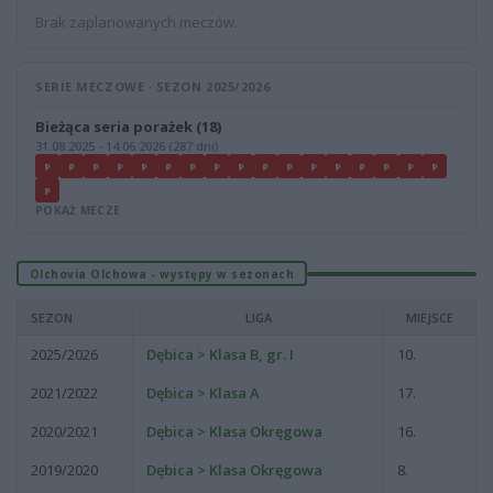
Brak zaplanowanych meczów.
SERIE MECZOWE · SEZON 2025/2026
Bieżąca seria porażek (18)
31.08.2025 - 14.06.2026 (287 dni)
P
P
P
P
P
P
P
P
P
P
P
P
P
P
P
P
P
P
POKAŻ MECZE
Olchovia Olchowa - występy w sezonach
SEZON
LIGA
MIEJSCE
2025/2026
Dębica > Klasa B, gr. I
10.
2021/2022
Dębica > Klasa A
17.
2020/2021
Dębica > Klasa Okręgowa
16.
2019/2020
Dębica > Klasa Okręgowa
8.