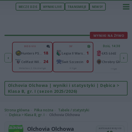
MECZE DZIŚ
WYNIKI LIVE
TRANSMISJE
NEWSY
WYNIKI NA ŻYWO
U
Dziś, 14:30
BIEG VIII
39'
2
18
1
n
-
Hunters PSŻ Poznań
Legia II Warszawa
ŁKS Łódź
‹
›
4
24
0
Wisłok Wiśniowa
-
Cellfast Wilki Krosno
Świt Szczecin
Chrobry Głogów
Metalkas 2. Ekstraliga
II liga
cka
I liga
Olchovia Olchowa | wyniki i statystyki | Dębica >
Klasa B, gr. I (sezon 2025/2026)
Strona główna
Piłka nożna
Tabele / statystyki
Dębica > Klasa B, gr. I
Olchovia Olchowa
Olchovia Olchowa
AKTUALNE MIEJSCE