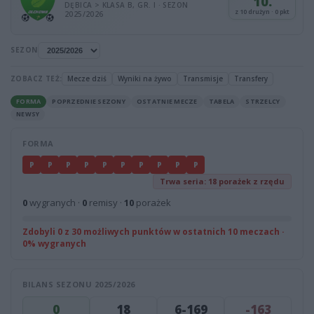
10.
DĘBICA > KLASA B, GR. I · SEZON
z 10 drużyn · 0 pkt
2025/2026
SEZON
ZOBACZ TEŻ:
Mecze dziś
Wyniki na żywo
Transmisje
Transfery
FORMA
POPRZEDNIE SEZONY
OSTATNIE MECZE
TABELA
STRZELCY
NEWSY
FORMA
P
P
P
P
P
P
P
P
P
P
Trwa seria: 18 porażek z rzędu
0
wygranych ·
0
remisy ·
10
porażek
Zdobyli 0 z 30 możliwych punktów w ostatnich 10 meczach ·
0% wygranych
BILANS SEZONU 2025/2026
0
18
6-169
-163