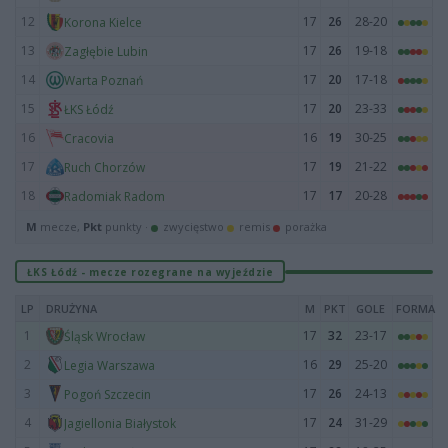
12
17
26
28-20
Korona Kielce
13
17
26
19-18
Zagłębie Lubin
14
17
20
17-18
Warta Poznań
15
17
20
23-33
ŁKS Łódź
16
16
19
30-25
Cracovia
17
17
19
21-22
Ruch Chorzów
18
17
17
20-28
Radomiak Radom
M
mecze,
Pkt
punkty ·
zwycięstwo
remis
porażka
ŁKS Łódź - mecze rozegrane na wyjeździe
LP
DRUŻYNA
M
PKT
GOLE
FORMA
1
17
32
23-17
Śląsk Wrocław
2
16
29
25-20
Legia Warszawa
3
17
26
24-13
Pogoń Szczecin
4
17
24
31-29
Jagiellonia Białystok