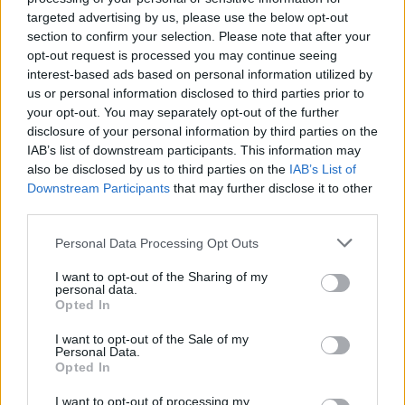
ŁKS Łódź odwrócił
targeted advertising by us, please use the below opt-out
section to confirm your selection. Please note that after your
losy spotkania i
opt-out request is processed you may continue seeing
zgarnął pełną pulę
interest-based ads based on personal information utilized by
us or personal information disclosed to third parties prior to
2026-05-24 19:25
your opt-out. You may separately opt-out of the further
disclosure of your personal information by third parties on the
ŁKS Łódź dopisał trzy punkty po emocjonującym spotkaniu z
IAB’s list of downstream participants. This information may
Górnikiem Łęczna, zakończonym wynikiem 3-1. Od pierwszych
also be disclosed by us to third parties on the
IAB’s List of
minut spotkania w Łodzi nie brakowało zaangażowania, choć
Downstream Participants
that may further disclose it to other
początek był dość chaotyczny. Obie drużyny próbowały narzucić
third parties.
swoje tempo, ale długo brakowało klarow...
Please note that this website/app uses one or more Google
Personal Data Processing Opt Outs
Czytaj więcej
services and may gather and store information including but
not limited to your visit or usage behaviour. You may click to
I want to opt-out of the Sharing of my
personal data.
grant or deny consent to Google and its third-party tags to
Opted In
ŁKS Łódź - Górnik
use your data for below specified purposes in below Google
consent section.
Łęczna transmisja
I want to opt-out of the Sale of my
Personal Data.
na żywo. Gdzie
Opted In
oglądać?
I want to opt-out of processing my