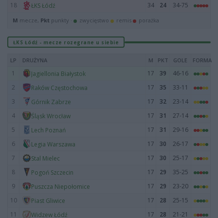
18
34
24
34-75
ŁKS Łódź
M
mecze,
Pkt
punkty ·
zwycięstwo
remis
porażka
ŁKS Łódź - mecze rozegrane u siebie
LP
DRUŻYNA
M
PKT
GOLE
FORMA
1
17
39
46-16
Jagiellonia Białystok
2
17
35
33-11
Raków Częstochowa
3
17
32
23-14
Górnik Zabrze
4
17
31
27-14
Śląsk Wrocław
5
17
31
29-16
Lech Poznań
6
17
30
26-17
Legia Warszawa
7
17
30
25-17
Stal Mielec
8
17
29
35-25
Pogoń Szczecin
9
17
29
23-20
Puszcza Niepołomice
10
17
28
25-15
Piast Gliwice
11
17
28
21-21
Widzew Łódź