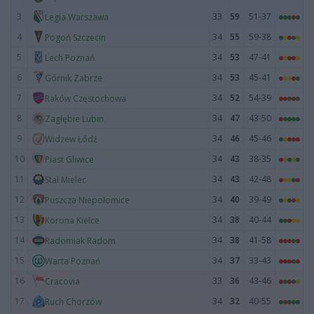
3
33
59
51-37
Legia Warszawa
4
34
55
59-38
Pogoń Szczecin
5
34
53
47-41
Lech Poznań
6
34
53
45-41
Górnik Zabrze
7
34
52
54-39
Raków Częstochowa
8
34
47
43-50
Zagłębie Lubin
9
34
46
45-46
Widzew Łódź
10
34
43
38-35
Piast Gliwice
11
34
43
42-48
Stal Mielec
12
34
40
39-49
Puszcza Niepołomice
13
34
38
40-44
Korona Kielce
14
34
38
41-58
Radomiak Radom
15
34
37
33-43
Warta Poznań
16
33
36
43-46
Cracovia
17
34
32
40-55
Ruch Chorzów