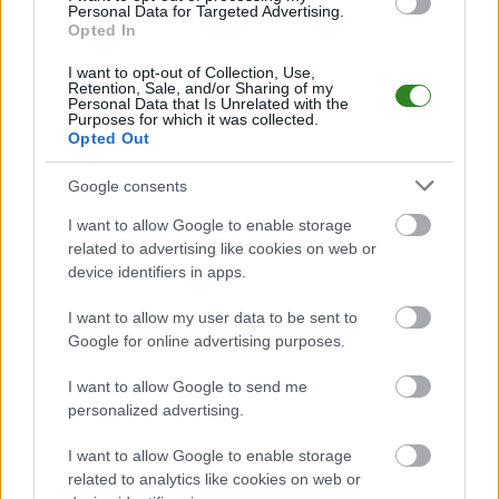
(24.05.2026)
Personal Data for Targeted Advertising.
Opted In
2026-05-22 18:12
...
I want to opt-out of Collection, Use,
Retention, Sale, and/or Sharing of my
Personal Data that Is Unrelated with the
Czytaj więcej
Purposes for which it was collected.
Opted Out
Piotr Głowacki
Google consents
odchodzi z ŁKS-u
I want to allow Google to enable storage
Łódź. Wcześniej był
related to advertising like cookies on web or
device identifiers in apps.
kapitanem Stali
Rzeszów
I want to allow my user data to be sent to
Google for online advertising purposes.
2026-05-22 11:54
Piotr Głowacki po zakończeniu sezonu odejdzie z ŁKS-u Łódź.
I want to allow Google to send me
34-letni zawodnik trafił do łódzkiego klubu ze Stali Rzeszów, w
personalized advertising.
której przez lata był jedną z ważniejszych postaci. &nbsp; ŁKS
Łódź poinformował, że wraz z końcem bieżącego sezonu
I want to allow Google to enable storage
zakończy się przygoda Piotra Gło...
related to analytics like cookies on web or