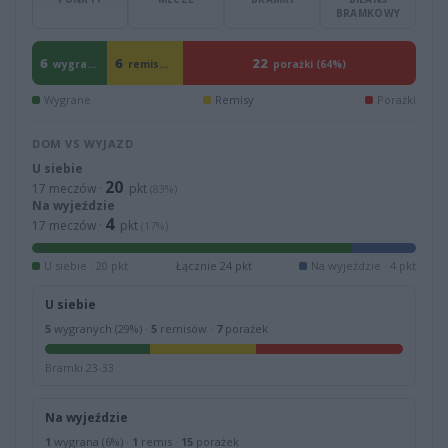
BRAMKOWY
6
6
22
wygranych (18%)
remisów (18%)
porażki (64%)
Wygrane
Remisy
Porażki
DOM VS WYJAZD
U siebie
20
17 meczów ·
pkt
(83%)
Na wyjeździe
4
17 meczów ·
pkt
(17%)
U siebie · 20 pkt
Łącznie 24 pkt
Na wyjeździe · 4 pkt
U siebie
5
wygranych (29%) ·
5
remisów ·
7
porażek
Bramki 23-33
Na wyjeździe
1
wygrana (6%) ·
1
remis ·
15
porażek