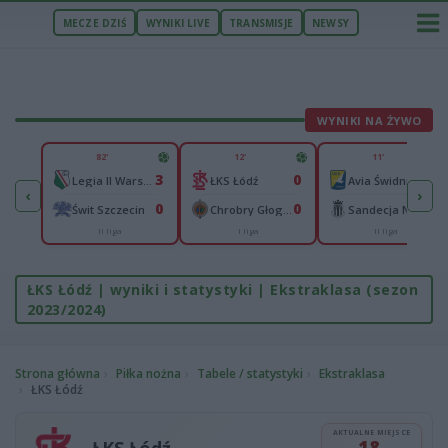
MECZE DZIŚ
WYNIKI LIVE
TRANSMISJE
NEWSY
WYNIKI NA ŻYWO
U
82'
12'
11'
37
3
0
0
nters PSŻ Poznań
Legia II Warszawa
ŁKS Łódź
Avia Świdnik
‹
›
53
0
0
0
Cellfast Wilki Krosno
Świt Szczecin
Chrobry Głogów
Sandecja Nowy Sącz
II liga
I liga
II liga
aliga
ŁKS Łódź | wyniki i statystyki | Ekstraklasa (sezon
2023/2024)
Strona główna
Piłka nożna
Tabele / statystyki
Ekstraklasa
ŁKS Łódź
AKTUALNE MIEJSCE
18.
ŁKS Łódź