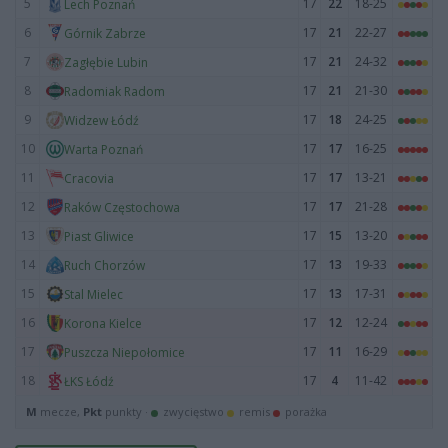
5
17
22
18-25
Lech Poznań
6
17
21
22-27
Górnik Zabrze
7
17
21
24-32
Zagłębie Lubin
8
17
21
21-30
Radomiak Radom
9
17
18
24-25
Widzew Łódź
10
17
17
16-25
Warta Poznań
11
17
17
13-21
Cracovia
12
17
17
21-28
Raków Częstochowa
13
17
15
13-20
Piast Gliwice
14
17
13
19-33
Ruch Chorzów
15
17
13
17-31
Stal Mielec
16
17
12
12-24
Korona Kielce
17
17
11
16-29
Puszcza Niepołomice
18
17
4
11-42
ŁKS Łódź
M
mecze,
Pkt
punkty ·
zwycięstwo
remis
porażka