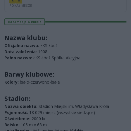
R
R
POKAŻ MECZE
Informacje o klubie
Nazwa klubu:
Oficjalna nazwa:
ŁKS Łódź
Data założenia:
1908
Pełna nazwa:
ŁKS Łódź Spółka Akcyjna
Barwy klubowe:
Kolory:
biało-czerwono-białe
Stadion:
Nazwa obiektu:
Stadion Miejski im. Władysława Króla
Pojemność:
18 029 miejsc (wszystkie siedzące)
Oświetlenie:
2000 lx
Boisko:
105 m x 68 m
Lokalizacja:
Łódź, województwo łódzkie