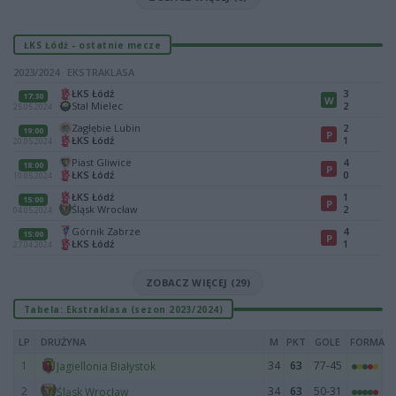
ŁKS Łódź - ostatnie mecze
2023/2024 · EKSTRAKLASA
ŁKS Łódź
3
17:30
W
Stal Mielec
2
25.05.2024
Zagłębie Lubin
2
19:00
P
ŁKS Łódź
1
20.05.2024
Piast Gliwice
4
18:00
P
ŁKS Łódź
0
10.05.2024
ŁKS Łódź
1
15:00
P
Śląsk Wrocław
2
04.05.2024
Górnik Zabrze
4
15:00
P
ŁKS Łódź
1
27.04.2024
ZOBACZ WIĘCEJ (29)
Tabela: Ekstraklasa (sezon 2023/2024)
LP
DRUŻYNA
M
PKT
GOLE
FORMA
1
34
63
77-45
Jagiellonia Białystok
2
34
63
50-31
Śląsk Wrocław