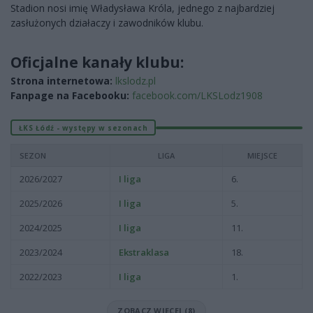
Stadion nosi imię Władysława Króla, jednego z najbardziej
zasłużonych działaczy i zawodników klubu.
Oficjalne kanały klubu:
Strona internetowa:
lkslodz.pl
Fanpage na Facebooku:
facebook.com/LKSLodz1908
ŁKS Łódź - występy w sezonach
SEZON
LIGA
MIEJSCE
2026/2027
I liga
6.
2025/2026
I liga
5.
2024/2025
I liga
11.
2023/2024
Ekstraklasa
18.
2022/2023
I liga
1.
ZOBACZ WIĘCEJ (8)