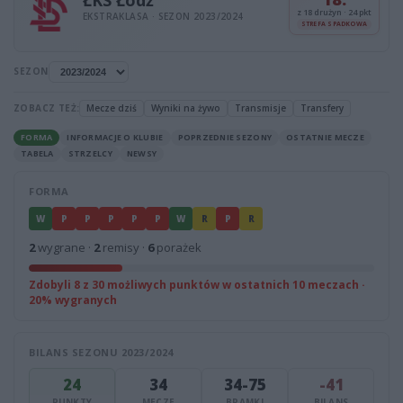
z 18 drużyn · 24 pkt
EKSTRAKLASA · SEZON 2023/2024
STREFA SPADKOWA
SEZON
ZOBACZ TEŻ:
Mecze dziś
Wyniki na żywo
Transmisje
Transfery
FORMA
INFORMACJE O KLUBIE
POPRZEDNIE SEZONY
OSTATNIE MECZE
TABELA
STRZELCY
NEWSY
FORMA
W
P
P
P
P
P
W
R
P
R
2
wygrane ·
2
remisy ·
6
porażek
Zdobyli 8 z 30 możliwych punktów w ostatnich 10 meczach ·
20% wygranych
BILANS SEZONU 2023/2024
24
34
34-75
-41
PUNKTY
MECZE
BRAMKI
BILANS