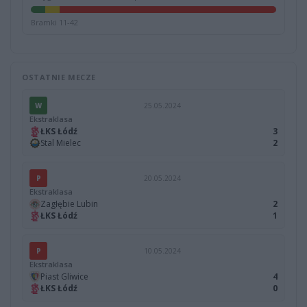
Bramki 11-42
OSTATNIE MECZE
W
25.05.2024
Ekstraklasa
ŁKS Łódź
3
Stal Mielec
2
P
20.05.2024
Ekstraklasa
Zagłębie Lubin
2
ŁKS Łódź
1
P
10.05.2024
Ekstraklasa
Piast Gliwice
4
ŁKS Łódź
0