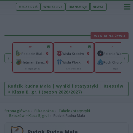
MECZE DZIŚ
WYNIKI LIVE
TRANSMISJE
NEWSY
WYNIKI NA ŻYWO
U
39'
6'
7'
2
0
0
0
om
Podlasie Biała Podlaska
Wisła Kraków
Polonia Warszawa
‹
›
2
0
0
0
ce
Hetman Zamość
Wisła Płock
Ruch Chorzów
III liga, gr. IV
Ekstraklasa
I liga
Rudzik Rudna Mała | wyniki i statystyki | Rzeszów
> Klasa B, gr. I (sezon 2026/2027)
Strona główna
Piłka nożna
Tabele / statystyki
Rzeszów > Klasa B, gr. I
Rudzik Rudna Mała
Rudzik Rudna Mała