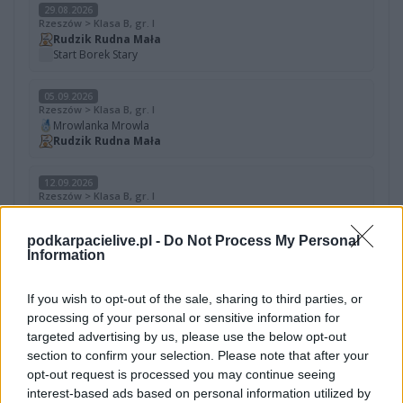
29.08.2026
Rzeszów > Klasa B, gr. I
Rudzik Rudna Mała
Start Borek Stary
05.09.2026
Rzeszów > Klasa B, gr. I
Mrowlanka Mrowla
Rudzik Rudna Mała
12.09.2026
Rzeszów > Klasa B, gr. I
Rudzik Rudna Mała
Strug II Tyczyn
podkarpacielive.pl -
Do Not Process My Personal
Information
Rudzik Rudna Mała - występy w sezonach
If you wish to opt-out of the sale, sharing to third parties, or
processing of your personal or sensitive information for
SEZON
LIGA
MIEJSCE
targeted advertising by us, please use the below opt-out
section to confirm your selection. Please note that after your
2025/2026
Rzeszów > Klasa B, gr. I
6.
opt-out request is processed you may continue seeing
interest-based ads based on personal information utilized by
2024/2025
Rzeszów > Klasa B, gr. I
4.