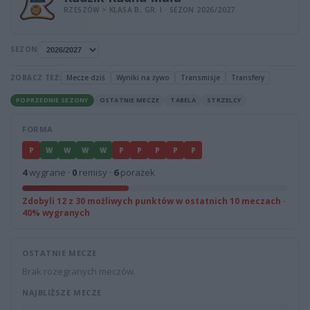
RZESZÓW > KLASA B, GR. I · SEZON 2026/2027
SEZON
ZOBACZ TEŻ:
Mecze dziś
Wyniki na żywo
Transmisje
Transfery
POPRZEDNIE SEZONY
OSTATNIE MECZE
TABELA
STRZELCY
FORMA
P
W
W
W
W
P
P
P
P
P
4
wygrane ·
0
remisy ·
6
porażek
Zdobyli 12 z 30 możliwych punktów w ostatnich 10 meczach ·
40% wygranych
OSTATNIE MECZE
Brak rozegranych meczów.
NAJBLIŻSZE MECZE