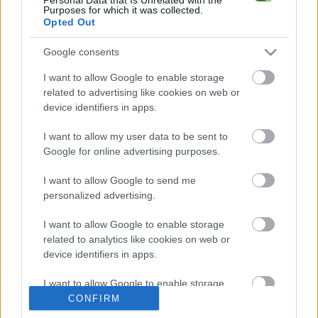
Rudzik Rudna Mała - mecze rozegrane na wyjeździe
Purposes for which it was collected.
Opted Out
LP
DRUŻYNA
M
PKT
GOLE
FORMA
M
mecze,
Pkt
punkty ·
zwycięstwo
remis
porażka
Google consents
I want to allow Google to enable storage
Rudzik Rudna Mała - strzelcy bramek
related to advertising like cookies on web or
device identifiers in apps.
LP.
PIŁKARZ
BRAMKI
Brak statystyk
I want to allow my user data to be sent to
Google for online advertising purposes.
I want to allow Google to send me
personalized advertising.
Asseco Resovia
Developres Rzeszów
ITA TOOLS Stal Mielec
|
|
|
Cellfast Wilki Krosno
Texom Stal Rzeszów
Stal Mielec
|
|
|
I want to allow Google to enable storage
Motor Lublin
Stal Rzeszów
Stal Stalowa Wola
Wisła Kraków
|
|
|
|
related to analytics like cookies on web or
Resovia
Wieczysta Kraków
Sandecja Nowy Sącz
|
|
|
device identifiers in apps.
Siarka Tarnobrzeg
Wisłoka Dębica
4 liga podkarpacka
|
|
|
JKS Jarosław
Karpaty Krosno
|
I want to allow Google to enable storage
related to functionality of the website or app.
CONFIRM
Mecze dziś
Wyniki LIVE
Transmisje
O nas
Kontakt
|
|
|
|
|