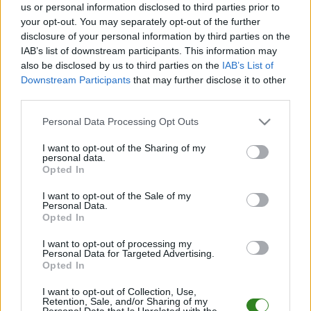
us or personal information disclosed to third parties prior to
2023/2024
Rzeszów > Klasa B, gr. I
11.
your opt-out. You may separately opt-out of the further
disclosure of your personal information by third parties on the
2022/2023
Rzeszów > Klasa B, gr. I
11.
IAB’s list of downstream participants. This information may
also be disclosed by us to third parties on the
IAB’s List of
2021/2022
Rzeszów > Klasa B, gr. I
8.
Downstream Participants
that may further disclose it to other
third parties.
ZOBACZ WIĘCEJ (12)
Please note that this website/app uses one or more Google
Personal Data Processing Opt Outs
services and may gather and store information including but
Rudzik Rudna Mała - ostatnie mecze
not limited to your visit or usage behaviour. You may click to
I want to opt-out of the Sharing of my
personal data.
Tabela: Rzeszów > Klasa B, gr. I (sezon 2026/2027)
grant or deny consent to Google and its third-party tags to
Opted In
use your data for below specified purposes in below Google
LP
DRUŻYNA
M
PKT
GOLE
FORMA
consent section.
I want to opt-out of the Sale of my
Personal Data.
M
mecze,
Pkt
punkty ·
zwycięstwo
remis
porażka
Opted In
Rudzik Rudna Mała - mecze rozegrane u siebie
I want to opt-out of processing my
Personal Data for Targeted Advertising.
LP
DRUŻYNA
M
PKT
GOLE
FORMA
Opted In
M
mecze,
Pkt
punkty ·
zwycięstwo
remis
porażka
I want to opt-out of Collection, Use,
Retention, Sale, and/or Sharing of my
Personal Data that Is Unrelated with the