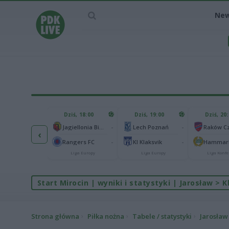
Ne
IEC MECZU
Dziś, 18:00
Dziś, 19:00
Dziś, 20
1
Ferencvaros Budapeszt
-
-
Jagiellonia Białystok
Lech Poznań
‹
0
rnik Zabrze
-
-
Rangers FC
KI Klaksvik
Hammarb
Liga Europy
Liga Europy
Liga Europy
Liga Konfe
Start Mirocin | wyniki i statystyki | Jarosław >
Strona główna
Piłka nożna
Tabele / statystyki
Jarosław