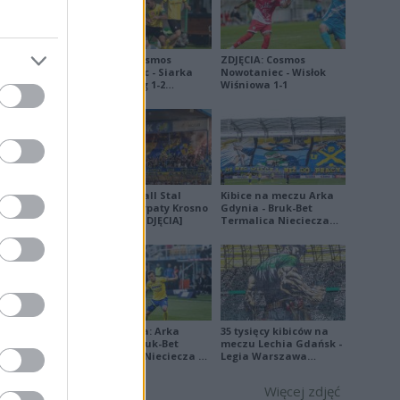
ZDJĘCIA: Cosmos
ZDJĘCIA: Cosmos
Nowotaniec - Siarka
Nowotaniec - Wisłok
Tarnobrzeg 1-2
Wiśniowa 1-1
[PUCHAR POLSKI]
5
P
4
1
P
Derby Ekoball Stal
Kibice na meczu Arka
2
Sanok - Karpaty Krosno
Gdynia - Bruk-Bet
na remis [ZDJĘCIA]
Termalica Nieciecza
1
[ZDJĘCIA]
W
2
3
R
3
2
P
4
Ekstraklasa: Arka
35 tysięcy kibiców na
Gdynia - Bruk-Bet
meczu Lechia Gdańsk -
Termalica Nieciecza 2-
Legia Warszawa
3 [ZDJĘCIA]
[OPRAWA, ZDJĘCIA]
Więcej zdjęć