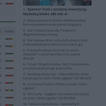
05
1.
Sponsor Stali z potężną inwestycją.
Wydadzą blisko 280 mln zł
2.
Niespodzianka w Środzie Wielkopolskiej!
Resovia wyeliminowała pierwszoligowca
3.
Stal i Karpaty łączą siły. Podpisano
E
FORMA
długoterminową umowę
9
4.
Stal Stalowa Wola za burtą Pucharu Polski.
Zadecydował gol w doliczonym czasie gry
0
5.
Polonia Przemyśl zbroi się na sezon
2
2026/2027. Cztery transfery i trzy ważne
decyzje
7
6.
Ponad 100 goli w 4 lidze. GKS Trzebownisko
1
pozyskał skutecznego pomocnika
7.
Sandecja Nowy Sącz - Rekord Bielsko-Biała
6
transmisja na żywo. Gdzie oglądać? (05.08.2026)
4
8.
Losowanie Pucharu Polski na żywo. Gdzie
oglądać?
2
9.
GKS Tychy - Zagłębie Sosnowiec transmisja
1
na żywo. Gdzie oglądać? (05.08.2026)
10.
Raków Częstochowa - Hammarby IF
7