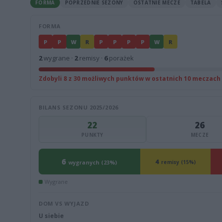
FORMA
POPRZEDNIE SEZONY
OSTATNIE MECZE
TABELA
FORMA
P
P
W
R
P
P
P
P
W
R
2
wygrane ·
2
remisy ·
6
porażek
Zdobyli 8 z 30 możliwych punktów w ostatnich 10 meczach
BILANS SEZONU 2025/2026
22
26
PUNKTY
MECZE
6
4
wygranych (23%)
remisy (15%)
Wygrane
DOM VS WYJAZD
U siebie