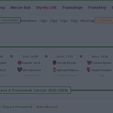
wsy
Mecze dziś
Wyniki LIVE
Transmisje
Transfery
PIŁKA NOŻNA
Ekstraklasa
1 liga
2 liga
3 liga
4 liga
Niższe ligi
SIATKÓWKA
:00
Dziś, 20:00
Jutro, 17:30
Jutro, 18:00
-
-
-
Raków Częstochowa
Hapoel Tel Awiw
Górnik Strachocina
Polonia Bytom
-
-
-
y IF
GKS Katowice
Igloopol Dębica
Pogoń Siedlce
rencji
Liga Konferencji
IV liga podkarpacka
I liga
 Klasa A Przeworsk (sezon 2025/2026)
 > Klasa A Przeworsk
Start Mirocin