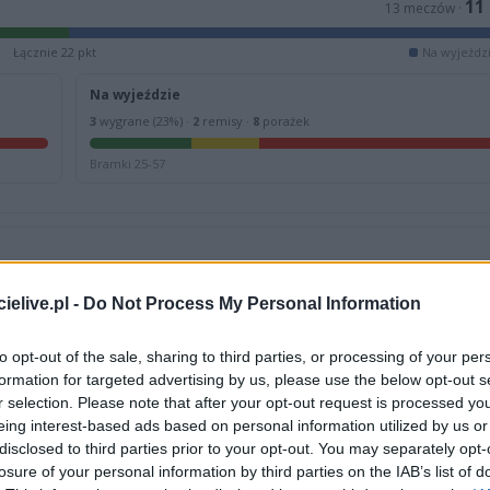
11
13 meczów ·
Łącznie 22 pkt
Na wyjeździ
Na wyjeździe
3
wygrane (23%) ·
2
remisy ·
8
porażek
Bramki 25-57
07.06.2026
W
30.05.2026
elive.pl -
Do Not Process My Personal Information
Klasa A Przeworsk
Jarosław > Klasa A Przeworsk
irocin
1
San Gorzyce
Siennów
2
Start Mirocin
to opt-out of the sale, sharing to third parties, or processing of your per
formation for targeted advertising by us, please use the below opt-out s
r selection. Please note that after your opt-out request is processed y
eing interest-based ads based on personal information utilized by us or
disclosed to third parties prior to your opt-out. You may separately opt-
losure of your personal information by third parties on the IAB’s list of