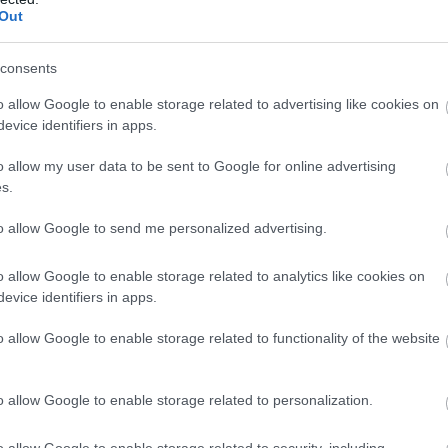
orsk
1.
Out
ZOBACZ WIĘCEJ (12)
consents
o allow Google to enable storage related to advertising like cookies on
evice identifiers in apps.
o allow my user data to be sent to Google for online advertising
s.
to allow Google to send me personalized advertising.
o allow Google to enable storage related to analytics like cookies on
evice identifiers in apps.
o allow Google to enable storage related to functionality of the website
o allow Google to enable storage related to personalization.
ZOBACZ WIĘCEJ (21)
o allow Google to enable storage related to security, including