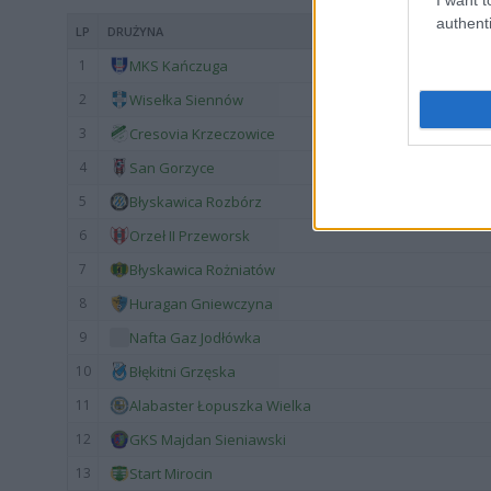
authenti
LP
DRUŻYNA
1
MKS Kańczuga
2
Wisełka Siennów
3
Cresovia Krzeczowice
4
San Gorzyce
5
Błyskawica Rozbórz
6
Orzeł II Przeworsk
7
Błyskawica Rożniatów
8
Huragan Gniewczyna
9
Nafta Gaz Jodłówka
10
Błękitni Grzęska
11
Alabaster Łopuszka Wielka
12
GKS Majdan Sieniawski
13
Start Mirocin