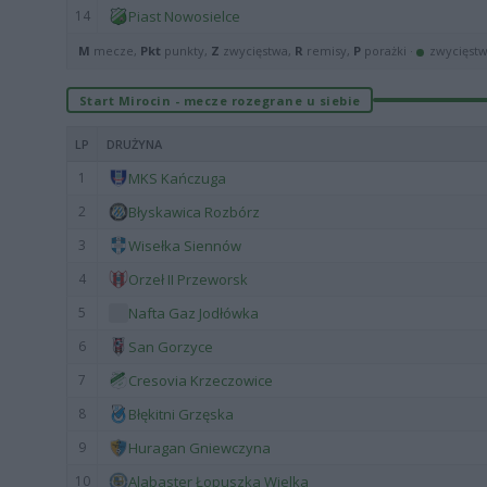
14
Piast Nowosielce
M
mecze,
Pkt
punkty,
Z
zwycięstwa,
R
remisy,
P
porażki ·
zwycięst
Start Mirocin - mecze rozegrane u siebie
LP
DRUŻYNA
1
MKS Kańczuga
2
Błyskawica Rozbórz
3
Wisełka Siennów
4
Orzeł II Przeworsk
5
Nafta Gaz Jodłówka
6
San Gorzyce
7
Cresovia Krzeczowice
8
Błękitni Grzęska
9
Huragan Gniewczyna
10
Alabaster Łopuszka Wielka