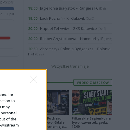
pkt
(50%)
Jagiellonia Białystok – Rangers FC
18:00
(Dziś)
e · 11 pkt
Lech Poznań – KI Klaksvik
19:00
(Dziś)
Hapoel Tel Awiw – GKS Katowice
20:00
(Dziś)
Raków Częstochowa – Hammarby IF
20:00
(Dziś)
Abramczyk Polonia Bydgoszcz – Polonia
20:30
Piła
(Dziś)
Wszystkie transmisje
WIDEO Z MECZÓW
1
2
sonal or
ection to
ou may
 personal
Losowanie Pucharu
Piłkarskie Bagienko na
out of the
Polski na żywo. Gdzie
żywo: czwartek, godz.
 downstream
oglądać? Transmisja
17:00