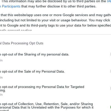
. This information may also be disclosed by us to third parties on the
IA
Participants
that may further disclose it to other third parties.
 that this website/app uses one or more Google services and may gath
POKA
including but not limited to your visit or usage behaviour. You may click 
 to Google and its third-party tags to use your data for below specifi
W
R
W
ogle consent section.
POKA
P
P
P
l Data Processing Opt Outs
POKA
o opt-out of the Sharing of my personal data.
In
LIGA
MIEJSC
o opt-out of the Sale of my Personal Data.
orsk
13.
In
orsk
11.
to opt-out of processing my Personal Data for Targeted
ing.
orsk
7.
In
orsk
9.
o opt-out of Collection, Use, Retention, Sale, and/or Sharing
ersonal Data that Is Unrelated with the Purposes for which it
lected.