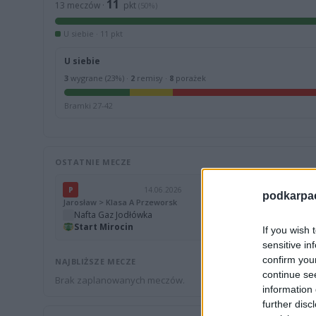
11
13 meczów ·
pkt
(50%)
U siebie · 11 pkt
U siebie
3
wygrane (23%) ·
2
remisy ·
8
porażek
Bramki 27-42
OSTATNIE MECZE
P
14.06.2026
P
podkarpaci
Jarosław > Klasa A Przeworsk
Jarosław > 
Nafta Gaz Jodłówka
5
Start M
Start Mirocin
4
Wisełka 
If you wish 
sensitive in
confirm you
NAJBLIŻSZE MECZE
continue se
Brak zaplanowanych meczów.
information 
further disc