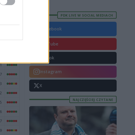
E
FORMA
PDK LIVE W SOCIAL MEDIACH
20
2
Facebook
0
YouTube
1
9
TikTok
1
Instagram
7
3
X
2
NAJCZĘŚCIEJ CZYTANE
5
6
7
9