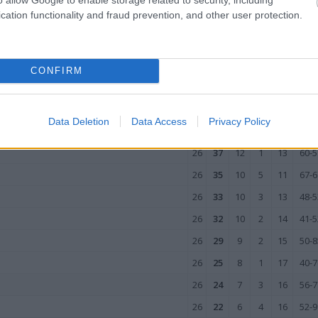
cation functionality and fraud prevention, and other user protection.
M
PKT
Z
R
P
GOL
26
66
21
3
2
102-
26
62
19
5
2
69-2
CONFIRM
26
56
18
2
6
81-4
26
46
14
4
8
61-4
Data Deletion
Data Access
Privacy Policy
26
45
14
3
9
63-3
26
37
12
1
13
60-5
26
35
10
5
11
67-6
26
33
10
3
13
48-5
26
32
10
2
14
41-5
26
29
9
2
15
50-8
26
25
8
1
17
40-7
26
24
7
3
16
56-7
26
22
6
4
16
52-9