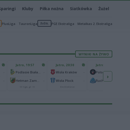
Sparingi
Kluby
Piłka nożna
Siatkówka
Żużel
PlusLiga
TauronLiga
ŻUŻEL
PGE Ekstraliga
Metalkas 2. Ekstraliga
WYNIKI NA ŻYWO
Jutro, 19:57
Jutro, 20:30
Jutro, 20:30
-
-
-
-
Podlasie Biała Podlaska
Wisła Kraków
Polonia Warszawa
›
-
-
-
-
Hetman Zamość
Wisła Płock
Ruch Chorzów
III liga, gr. IV
Ekstraklasa
I liga