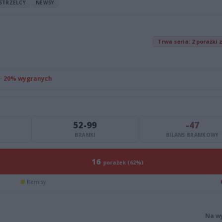
STRZELCY
NEWSY
Trwa seria: 2 porażki 
 · 20% wygranych
52-99
-47
BRAMKI
BILANS BRAMKOWY
16
porażek (62%)
Remisy
Na w