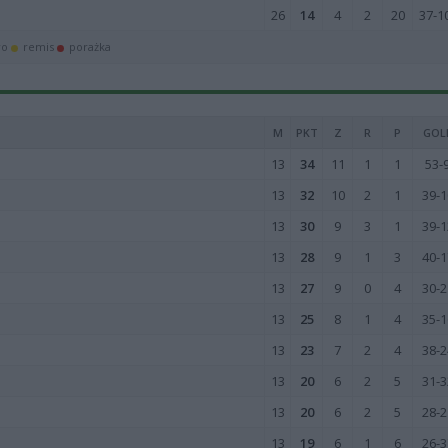
26
14
4
2
20
37-1
wo
remis
porażka
M
PKT
Z
R
P
GOL
13
34
11
1
1
53-
13
32
10
2
1
39-1
13
30
9
3
1
39-1
13
28
9
1
3
40-1
13
27
9
0
4
30-2
13
25
8
1
4
35-1
13
23
7
2
4
38-2
13
20
6
2
5
31-3
13
20
6
2
5
28-2
13
19
6
1
6
26-3