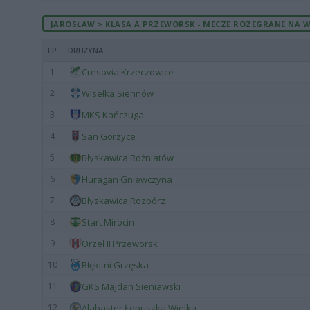
JAROSŁAW > KLASA A PRZEWORSK - MECZE ROZEGRANE NA W
LP
DRUŻYNA
1
Cresovia Krzeczowice
2
Wisełka Siennów
3
MKS Kańczuga
4
San Gorzyce
5
Błyskawica Rożniatów
6
Huragan Gniewczyna
7
Błyskawica Rozbórz
8
Start Mirocin
9
Orzeł II Przeworsk
10
Błękitni Grzęska
11
GKS Majdan Sieniawski
12
Alabaster Łopuszka Wielka