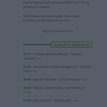
Kadra Stali Łańcut na sezon 2026/2027. To oni
powalczą o awans
Sokół Nisko wzmacnia atak. Dwa nowe
transfery przed startem sezonu
Więcej wiadomości
NAJBLIŻSZE TRANSMISJE
Podlasie Biała Podlaska – Hetman
19:57
Zamość
(Dziś)
Abramczyk Polonia Bydgoszcz – Polonia
20:30
Piła
(06.08)
Hapoel Tel Awiw – GKS Katowice
20:00
(06.08)
Raków Częstochowa – Hammarby IF
20:00
(06.08)
Lech Poznań – KI Klaksvik
19:00
(06.08)