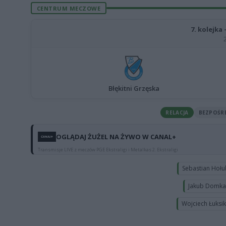
CENTRUM MECZOWE
7. kolejka
Błękitni Grzęska
RELACJA
BEZPOŚR
OGLĄDAJ ŻUŻEL NA ŻYWO W CANAL+
Transmisje LIVE z meczów PGE Ekstraligi i Metalkas 2. Ekstraligi
Sebastian Hoł
Jakub Domk
Wojciech Łuksi