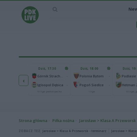
Ne
IEC MECZU
Dziś, 17:30
Dziś, 18:00
Dziś, 19
65
Abramczyk Polonia Bydgoszcz
-
-
Górnik Strachocina
Polonia Bytom
‹
25
onia Piła
-
-
Igloopol Dębica
Pogoń Siedlce
kas 2. Ekstraliga
IV liga podkarpacka
I liga
III liga, g
Strona główna
Piłka nożna
Jarosław > Klasa A Przeworsk
ZOBACZ TEŻ
Jarosław > Klasa A Przeworsk - terminarz
Jarosław > Klasa