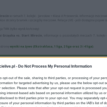
irocin
w ramach 7. kolejki - Jarosław > Klasa A Przeworsk. Informacje meczowe
także strzelcy bramek i szczegóły meczowe. Relacja LIVE - jeśli dostępna pojawi s
cja TWK (tylko wynik końcowy)
ni Grzęska vs. Start Mirocin
, informacje o pozostałych meczach 7. kolejki 
ą stronę
wyniki na żywo (Ekstraklasa, 1 liga, 2 liga oraz 3 i 4 liga)
.
elive.pl -
Do Not Process My Personal Information
Start Miro
2
to opt-out of the sale, sharing to third parties, or processing of your per
wygrane
(
formation for targeted advertising by us, please use the below opt-out s
r selection. Please note that after your opt-out request is processed y
2
remisy (20%)
Sta
eing interest-based ads based on personal information utilized by us or
disclosed to third parties prior to your opt-out. You may separately opt-
losure of your personal information by third parties on the IAB’s list of