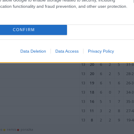
cation functionality and fraud prevention, and other user protection.
13
32
10
2
1
39-1
13
30
9
3
1
39-1
13
28
9
1
3
40-1
CONFIRM
13
27
9
0
4
30-2
13
25
8
1
4
35-1
Data Deletion
Data Access
Privacy Policy
13
23
7
2
4
38-2
13
20
6
2
5
31-3
13
20
6
2
5
28-2
13
19
6
1
6
26-3
13
18
6
0
7
34-3
13
16
5
1
7
35-3
13
11
3
2
8
27-4
13
8
2
2
9
19-4
wo
remis
porażka