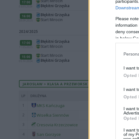
Start Mirocin
participants
17:00
Błękitni Grzęska
03.05.2026
Downstream 
Błękitni Grzęska
16:00
Please note
Start Mirocin
28.09.2025
information 
2024/2025
deny consent
in below Go
Błękitni Grzęska
17:00
Start Mirocin
11.05.2025
Persona
Start Mirocin
15:00
Błękitni Grzęska
05.10.2024
I want t
Opted 
JAROSŁAW > KLASA A PRZEWORSK - AKTUALNA TABELA
I want t
LP
DRUŻYNA
Opted 
1
MKS Kańczuga
I want 
Advertis
2
Wisełka Siennów
Opted 
3
Cresovia Krzeczowice
I want t
4
San Gorzyce
of my P
was col