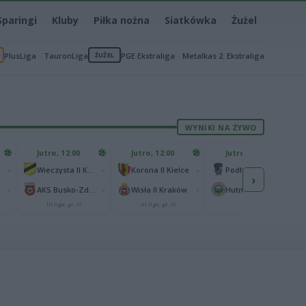
Sparingi
Kluby
Piłka nożna
Siatkówka
Żużel
PlusLiga
TauronLiga
ŻUŻEL
PGE Ekstraliga
Metalkas 2. Ekstraliga
WYNIKI NA ŻYWO
Jutro, 12:00
Jutro, 12:00
Jutro, 13:00
-
-
-
-
Wieczysta II Kraków
Korona II Kielce
Podhale Nowy Targ
›
-
-
-
-
AKS Busko-Zdrój
Wisła II Kraków
Hutnik Kraków
III liga, gr. IV
III liga, gr. IV
II liga