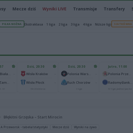
wsy
Mecze dziś
Wyniki LIVE
Transmisje
Transfery
PIŁKA NOŻNA
Ekstraklasa
1 liga
2 liga
3 liga
4 liga
Niższe ligi
SIATKÓWKA
:57
Dziś, 20:30
Dziś, 20:30
Jutro, 11:00
-
-
-
Podlasie Biała Podlaska
Wisła Kraków
Polonia Warszawa
Polonia Przemyśl
-
-
-
Hetman Zamość
Wisła Płock
Ruch Chorzów
Radomyślanka Radomyśl Wielki
r. IV
Ekstraklasa
I liga
IV liga podkarpacka
Błękitni Grzęska – Start Mirocin
 A Przeworsk - tabela/statystyki
Mecze dziś
Wyniki na żywo