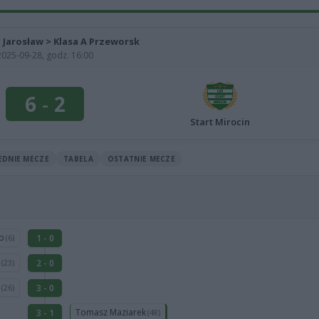
 - Jarosław > Klasa A Przeworsk
2025-09-28, godz. 16:00
6
-
2
Start Mirocin
EDNIE MECZE
TABELA
OSTATNIE MECZE
ub
1 - 0
(6)
a
2 - 0
(23)
k
3 - 0
(26)
Tomasz Maziarek
3 - 1
(48)