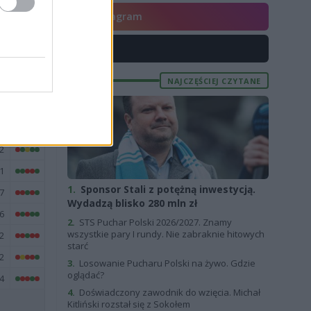
Instagram
0
2
X
7
NAJCZĘŚCIEJ CZYTANE
1
6
4
2
1
1.
Sponsor Stali z potężną inwestycją.
7
Wydadzą blisko 280 mln zł
6
2.
STS Puchar Polski 2026/2027. Znamy
wszystkie pary I rundy. Nie zabraknie hitowych
2
starć
2
3.
Losowanie Pucharu Polski na żywo. Gdzie
oglądać?
4
4.
Doświadczony zawodnik do wzięcia. Michał
Kitliński rozstał się z Sokołem