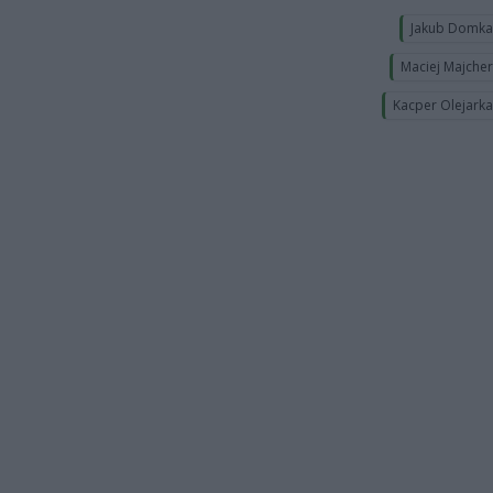
Jakub Domk
Maciej Majche
Kacper Olejark