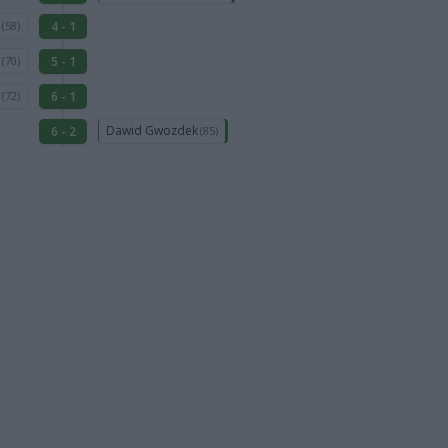
a
4 - 1
(58)
r
5 - 1
(70)
a
6 - 1
(72)
Dawid Gwozdek
6 - 2
(85)