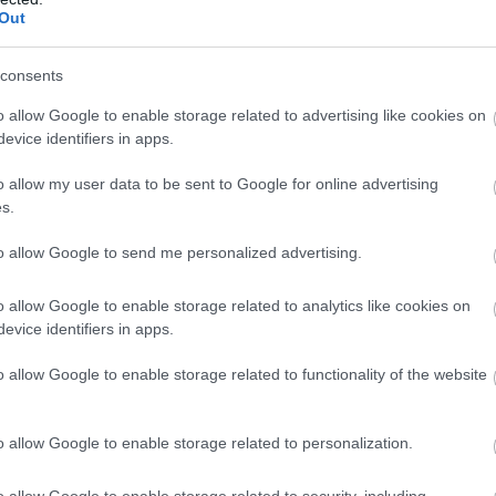
26
45
14
3
9
63-3
Out
26
37
12
1
13
60-5
consents
26
35
10
5
11
67-6
o allow Google to enable storage related to advertising like cookies on
26
33
10
3
13
48-5
evice identifiers in apps.
26
32
10
2
14
41-5
o allow my user data to be sent to Google for online advertising
26
29
9
2
15
50-8
s.
26
25
8
1
17
40-7
to allow Google to send me personalized advertising.
26
24
7
3
16
56-7
26
22
6
4
16
52-9
o allow Google to enable storage related to analytics like cookies on
26
14
4
2
20
37-1
evice identifiers in apps.
wo
remis
porażka
o allow Google to enable storage related to functionality of the website
BIE
o allow Google to enable storage related to personalization.
M
PKT
Z
R
P
GOL
13
34
11
1
1
53-
o allow Google to enable storage related to security, including