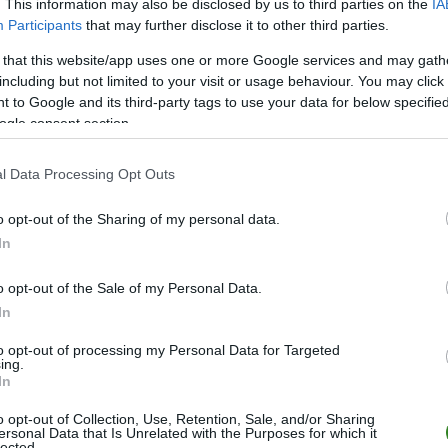
. This information may also be disclosed by us to third parties on the
IA
Participants
that may further disclose it to other third parties.
 that this website/app uses one or more Google services and may gath
including but not limited to your visit or usage behaviour. You may click 
 to Google and its third-party tags to use your data for below specifi
ogle consent section.
l Data Processing Opt Outs
o opt-out of the Sharing of my personal data.
ZOBACZ WIĘCEJ (6)
In
o opt-out of the Sale of my Personal Data.
M
PKT
Z
R
P
GOL
In
26
66
21
3
2
102-
to opt-out of processing my Personal Data for Targeted
ing.
26
62
19
5
2
69-2
In
26
56
18
2
6
81-4
o opt-out of Collection, Use, Retention, Sale, and/or Sharing
26
46
14
4
8
61-4
ersonal Data that Is Unrelated with the Purposes for which it
lected.