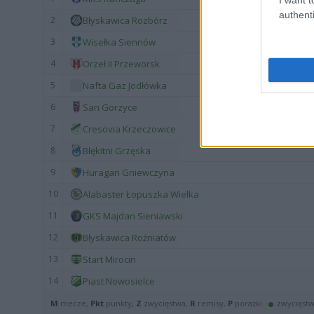
authenti
2
Błyskawica Rozbórz
3
Wisełka Siennów
4
Orzeł II Przeworsk
5
Nafta Gaz Jodłówka
6
San Gorzyce
7
Cresovia Krzeczowice
8
Błękitni Grzęska
9
Huragan Gniewczyna
10
Alabaster Łopuszka Wielka
11
GKS Majdan Sieniawski
12
Błyskawica Rożniatów
13
Start Mirocin
14
Piast Nowosielce
M
mecze,
Pkt
punkty,
Z
zwycięstwa,
R
remisy,
P
porażki ·
zwycięst