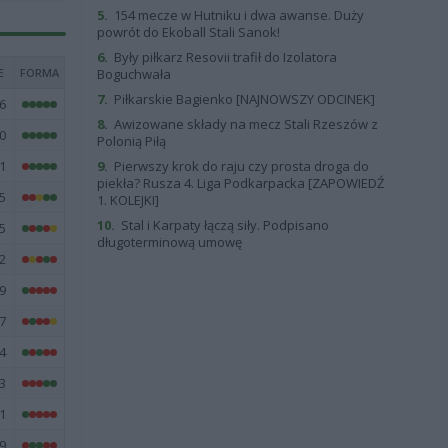
5.
154 mecze w Hutniku i dwa awanse. Duży
powrót do Ekoball Stali Sanok!
6.
Były piłkarz Resovii trafił do Izolatora
E
FORMA
Boguchwała
7.
Piłkarskie Bagienko [NAJNOWSZY ODCINEK]
6
8.
Awizowane składy na mecz Stali Rzeszów z
0
Polonią Piłą
1
9.
Pierwszy krok do raju czy prosta droga do
piekła? Rusza 4. Liga Podkarpacka [ZAPOWIEDŹ
5
1. KOLEJKI]
10.
Stal i Karpaty łączą siły. Podpisano
5
długoterminową umowę
2
9
7
4
3
1
9