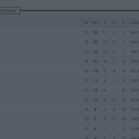
YJEŹDZIE
M
PKT
Z
R
P
GOL
13
33
11
0
2
43-1
13
32
10
2
1
30-1
13
32
10
2
1
49-1
13
21
6
3
4
26-2
13
19
5
4
4
32-3
13
13
4
1
8
20-3
13
13
4
1
8
24-2
13
11
3
2
8
25-5
13
9
3
0
10
20-3
13
9
3
0
10
19-5
13
6
1
3
9
22-4
13
6
2
0
11
14-3