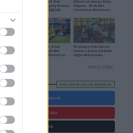
Derby Ekoball Stal
Kibice na meczu Arka
9
Sanok - Karpaty Krosno
Gdynia - Bruk-Bet
na remis [ZDJĘCIA]
Termalica Nieciecza
1
[ZDJĘCIA]
7
3
2
Ekstraklasa: Arka
35 tysięcy kibiców na
5
Gdynia - Bruk-Bet
meczu Lechia Gdańsk -
Termalica Nieciecza 2-
Legia Warszawa
3 [ZDJĘCIA]
[OPRAWA, ZDJĘCIA]
6
Więcej zdjęć
7
9
PDK LIVE W SOCIAL MEDIACH
05
Facebook
YouTube
E
FORMA
TikTok
9