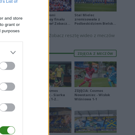
2
B’s List of
4
6
Biało-Czerwoni
Stal Mielec
er and store
2
odwrócili losy finału
zremisowała z
Ligi Narodów! Zobacz
Podbeskidziem Bielsko-
to grant or
skrót
Biała. Zobacz skrót
ed purposes
Zobacz resztę wideo z meczów
3
3
ZDJĘCIA Z MECZÓW
5
2
ZDJĘCIA: Cosmos
ZDJĘCIA: Cosmos
E
FORMA
Nowotaniec - Siarka
Nowotaniec - Wisłok
Tarnobrzeg 1-2
Wiśniowa 1-1
20
[PUCHAR POLSKI]
2
0
1