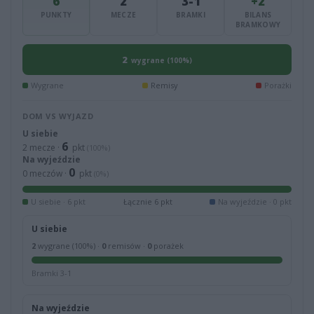
6
2
3-1
+2
PUNKTY
MECZE
BRAMKI
BILANS
BRAMKOWY
2
wygrane (100%)
Wygrane
Remisy
Porażki
DOM VS WYJAZD
U siebie
6
2 mecze ·
pkt
(100%)
Na wyjeździe
0
0 meczów ·
pkt
(0%)
U siebie · 6 pkt
Łącznie 6 pkt
Na wyjeździe · 0 pkt
U siebie
2
wygrane (100%) ·
0
remisów ·
0
porażek
Bramki 3-1
Na wyjeździe