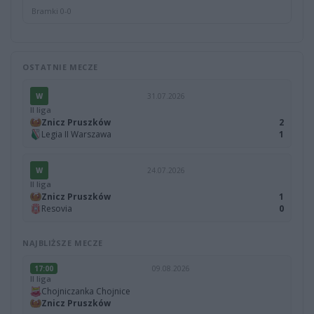
Bramki 0-0
OSTATNIE MECZE
W
31.07.2026
II liga
Znicz Pruszków
2
Legia II Warszawa
1
W
24.07.2026
II liga
Znicz Pruszków
1
Resovia
0
NAJBLIŻSZE MECZE
17:00
09.08.2026
II liga
Chojniczanka Chojnice
Znicz Pruszków