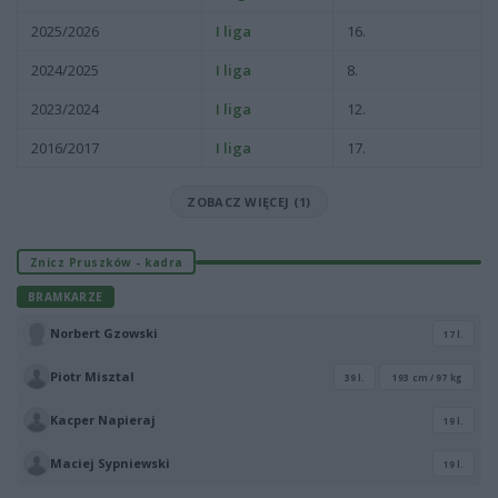
2025/2026
I liga
16.
2024/2025
I liga
8.
2023/2024
I liga
12.
2016/2017
I liga
17.
ZOBACZ WIĘCEJ (1)
Znicz Pruszków - kadra
BRAMKARZE
Norbert Gzowski
17 l.
Piotr Misztal
39 l.
193 cm / 97 kg
Kacper Napieraj
19 l.
Maciej Sypniewski
19 l.