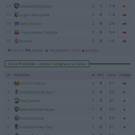
14
2
1
1-4
Zawisza Bydgoszcz
15
2
0
1-4
Legia II Warszawa
16
2
0
2-6
Świt Szczecin
17
2
0
0-4
Chojniczanka Chojnice
18
2
0
1-6
Resovia
M
mecze,
Pkt
punkty ·
zwycięstwo
remis
porażka
Znicz Pruszków - mecze rozegrane u siebie
LP
DRUŻYNA
M
PKT
GOLE
FORMA
1
2
6
3-1
Znicz Pruszków
2
2
4
3-0
Sandecja Nowy Sącz
3
1
3
4-1
Avia Świdnik
4
1
3
3-0
Rekord Bielsko-Biała
5
1
3
3-0
Hutnik Kraków
6
1
3
3-1
Podhale Nowy Targ