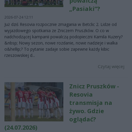
powalczą
„Pasiaki”?
2026-07-24 12:11
Już dziś Resovia rozpocznie zmagania w Betclic 2. Lidze od
wyjazdowego spotkania ze Zniczem Pruszków. O co w
nadchodzącej kampanii powalczą podopieczni Kamila Kuzery?
&nbsp; Nowy sezon, nowe rozdanie, nowe nadzieje i walka
o&hellip;? To pytanie zadaje sobie zapewne każdy kibic
rzeszowskiej d...
Czytaj więcej
Znicz Pruszków -
Resovia
transmisja na
żywo. Gdzie
oglądać?
(24.07.2026)