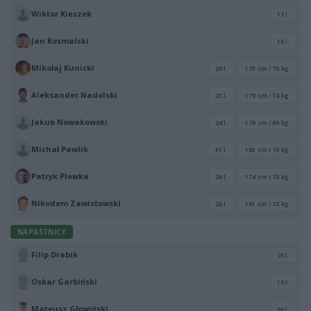
Wiktor Kieszek
17 l.
Jan Kosmalski
19 l.
Mikołaj Kunicki
20 l.
173 cm / 70 kg
Aleksander Nadolski
21 l.
179 cm / 74 kg
Jakub Nowakowski
24 l.
176 cm / 69 kg
Michał Pawlik
31 l.
185 cm / 79 kg
Patryk Plewka
26 l.
174 cm / 70 kg
Nikodem Zawistowski
26 l.
181 cm / 72 kg
NAPASTNICY
Filip Drabik
20 l.
Oskar Garbiński
19 l.
Mateusz Głowiński
20 l.