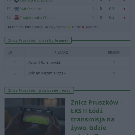
Zawisza Bydgoszcz
17
1
0
0-3
Świt Szczecin
18
1
0
0-3
Chojniczanka Chojnice
M
mecze,
Pkt
punkty ·
zwycięstwo
remis
porażka
Znicz Pruszków - strzelcy bramek
LP.
PIŁKARZ
BRAMKI
1
Dawid Barnowski
1
2
Adrian Kazimierczak
1
Znicz Pruszków - powiązane newsy
Znicz Pruszków -
ŁKS II Łódź
transmisja na
żywo. Gdzie