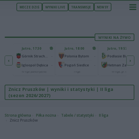
MECZE DZIŚ
WYNIKI LIVE
TRANSMISJE
NEWSY
WYNIKI NA ŻYWO
U
Jutro, 17:30
Jutro, 18:00
Jutro, 19:57
65
lonia Bydgoszcz
-
-
-
Górnik Strachocina
Polonia Bytom
Podlasie Biała Podlaska
‹
›
25
-
-
-
Igloopol Dębica
Pogoń Siedlce
Hetman Zamość
aliga
IV liga podkarpacka
I liga
III liga, gr. IV
Znicz Pruszków | wyniki i statystyki | II liga
(sezon 2026/2027)
Strona główna
Piłka nożna
Tabele / statystyki
II liga
Znicz Pruszków