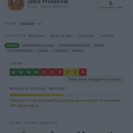
Znicz Pruszków
2.
II LIGA · SEZON 2026/2027
z 18 drużyn · 6 pkt
SEZON
ZOBACZ TEŻ:
Mecze dziś
Wyniki na żywo
Transmisje
Transfery
FORMA
INFORMACJE O KLUBIE
POPRZEDNIE SEZONY
KADRA
OSTATNIE MECZE
TABELA
STRZELCY
NEWSY
FORMA
W
W
W
W
P
P
P
R
R
P
Trwa seria: 4 wygrane z rzędu
4
wygrane ·
2
remisy ·
4
porażki
Zdobyli 14 z 30 możliwych punktów w ostatnich 10 meczach ·
40% wygranych
BILANS SEZONU 2026/2027