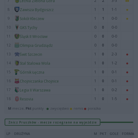
7
2
2
3-3
Lechia Zielona Góra
8
1
1
1-1
Zawisza Bydgoszcz
9
1
1
0-0
Sokół Kleczew
10
0
0
0-0
GKS Tychy
11
0
0
0-0
Śląsk II Wrocław
12
0
0
0-0
Olimpia Grudziądz
13
1
0
2-3
Świt Szczecin
14
1
0
1-2
Stal Stalowa Wola
15
1
0
0-1
Górnik Łęczna
16
1
0
0-1
Chojniczanka Chojnice
17
1
0
0-2
Legia II Warszawa
18
1
0
1-5
Resovia
M
mecze,
Pkt
punkty ·
zwycięstwo
remis
porażka
Znicz Pruszków - mecze rozegrane na wyjeździe
LP
DRUŻYNA
M
PKT
GOLE
FORMA