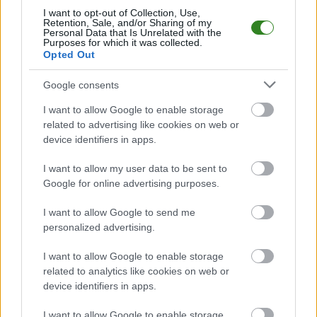
I want to opt-out of Collection, Use,
Czytaj więcej
Retention, Sale, and/or Sharing of my
Personal Data that Is Unrelated with the
Purposes for which it was collected.
Opted Out
Puszcza
Niepołomice -
Google consents
Znicz Pruszków
I want to allow Google to enable storage
transmisja na
related to advertising like cookies on web or
device identifiers in apps.
żywo. Gdzie
oglądać? (01.05.2026)
I want to allow my user data to be sent to
Google for online advertising purposes.
2026-04-30 12:23
Puszcza Niepołomice - Znicz Pruszków - transmisja na żywo.
I want to allow Google to send me
Mecz odbędzie się w piątek, 1 maja 2026 roku (początek o
personalized advertising.
18:00) w rozgrywkach Betclic 1. Ligi (31. kolejka). Zobacz gdzie
oglądać transmisję online. Puszcza Niepołomice - Znicz
I want to allow Google to enable storage
Pruszków. Gdzie oglądać transmisję? Mecz Puszcz...
related to analytics like cookies on web or
device identifiers in apps.
Czytaj więcej
I want to allow Google to enable storage