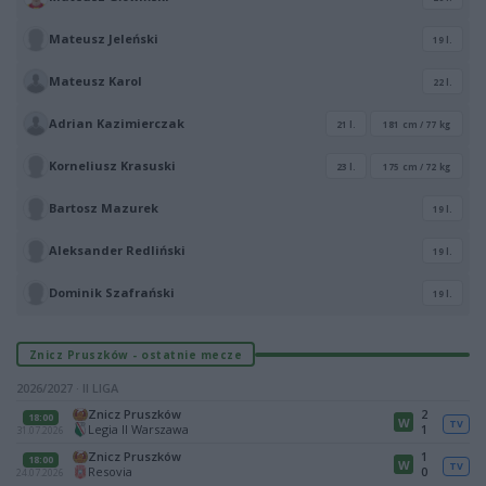
Mateusz Jeleński
19 l.
Mateusz Karol
22 l.
Adrian Kazimierczak
21 l.
181 cm / 77 kg
Korneliusz Krasuski
23 l.
175 cm / 72 kg
Bartosz Mazurek
19 l.
Aleksander Redliński
19 l.
Dominik Szafrański
19 l.
Znicz Pruszków - ostatnie mecze
2026/2027 · II LIGA
Znicz Pruszków
2
18:00
W
TV
Legia II Warszawa
1
31.07.2026
Znicz Pruszków
1
18:00
W
TV
Resovia
0
24.07.2026