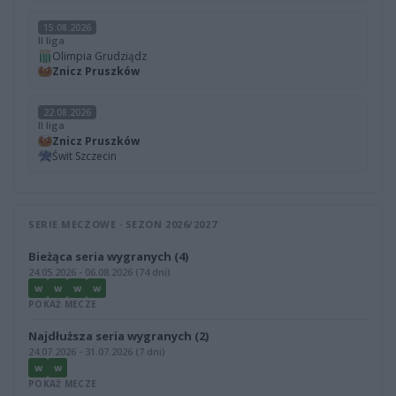
15.08.2026
II liga
Olimpia Grudziądz
Znicz Pruszków
22.08.2026
II liga
Znicz Pruszków
Świt Szczecin
SERIE MECZOWE · SEZON 2026/2027
Bieżąca seria wygranych (4)
24.05.2026 - 06.08.2026 (74 dni)
W
W
W
W
POKAŻ MECZE
Najdłuższa seria wygranych (2)
24.07.2026 - 31.07.2026 (7 dni)
W
W
POKAŻ MECZE