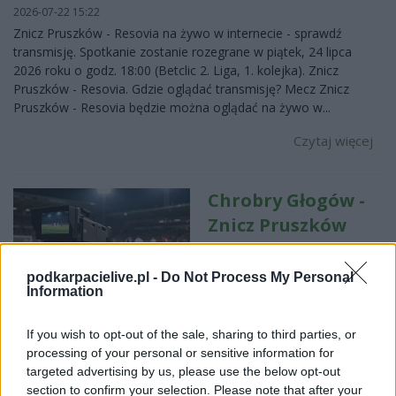
2026-07-22 15:22
Znicz Pruszków - Resovia na żywo w internecie - sprawdź
transmisję. Spotkanie zostanie rozegrane w piątek, 24 lipca
2026 roku o godz. 18:00 (Betclic 2. Liga, 1. kolejka). Znicz
Pruszków - Resovia. Gdzie oglądać transmisję? Mecz Znicz
Pruszków - Resovia będzie można oglądać na żywo w...
Czytaj więcej
Chrobry Głogów -
Znicz Pruszków
transmisja na
żywo. Gdzie
podkarpacielive.pl -
Do Not Process My Personal
Information
oglądać?
(16.05.2026)
If you wish to opt-out of the sale, sharing to third parties, or
2026-05-14 12:53
processing of your personal or sensitive information for
Gdzie oglądać transmisję na żywo z meczu Chrobry Głogów -
targeted advertising by us, please use the below opt-out
Znicz Pruszków? Spotkanie w sobotę, 16 maja 2026 roku o
section to confirm your selection. Please note that after your