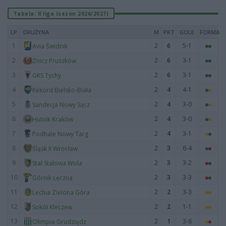
Tabela: II liga (sezon 2026/2027)
LP
DRUŻYNA
M
PKT
GOLE
FORMA
1
2
6
5-1
Avia Świdnik
2
2
6
3-1
Znicz Pruszków
3
2
6
3-1
GKS Tychy
4
2
4
4-1
Rekord Bielsko-Biała
5
2
4
3-0
Sandecja Nowy Sącz
6
2
4
3-0
Hutnik Kraków
7
2
4
3-1
Podhale Nowy Targ
8
2
3
6-4
Śląsk II Wrocław
9
2
3
3-2
Stal Stalowa Wola
10
2
3
3-3
Górnik Łęczna
11
2
2
3-3
Lechia Zielona Góra
12
2
2
1-1
Sokół Kleczew
13
2
1
3-6
Olimpia Grudziądz