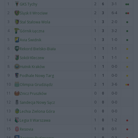
1
2
6
3-1
GKS Tychy
2
2
3
6-4
Śląsk II Wrocław
3
1
3
2-0
Stal Stalowa Wola
4
1
3
3-2
Górnik Łęczna
5
1
3
1-0
Avia Świdnik
6
1
1
1-1
Rekord Bielsko-Biała
7
1
1
1-1
Sokół Kleczew
8
1
1
0-0
Hutnik Kraków
9
1
1
0-0
Podhale Nowy Targ
10
2
1
3-6
Olimpia Grudziądz
11
0
0
0-0
Znicz Pruszków
12
0
0
0-0
Sandecja Nowy Sącz
13
0
0
0-0
Lechia Zielona Góra
14
1
0
1-2
Legia II Warszawa
15
1
0
0-1
Resovia
16
1
0
0-3