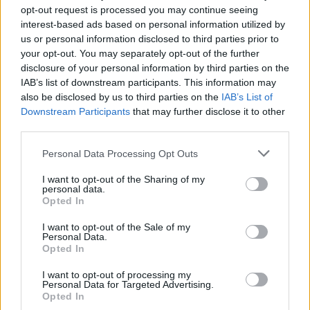
godz. 19:30 w ramach Betclic 1. Ligi (33. kolejka). Poniżej
opt-out request is processed you may continue seeing
szczegóły transmisji. Chrobry Głogów - Znicz Pruszków. Gdzie
interest-based ads based on personal information utilized by
oglądać transmisję? Mecz Chrobry Głogów - Znic...
us or personal information disclosed to third parties prior to
your opt-out. You may separately opt-out of the further
Czytaj więcej
disclosure of your personal information by third parties on the
IAB’s list of downstream participants. This information may
also be disclosed by us to third parties on the
IAB’s List of
Znicz Pruszków -
Downstream Participants
that may further disclose it to other
third parties.
Polonia Bytom
transmisja na
Please note that this website/app uses one or more Google
Personal Data Processing Opt Outs
services and may gather and store information including but
żywo. Gdzie
not limited to your visit or usage behaviour. You may click to
I want to opt-out of the Sharing of my
oglądać?
personal data.
grant or deny consent to Google and its third-party tags to
Opted In
(09.05.2026)
use your data for below specified purposes in below Google
consent section.
I want to opt-out of the Sale of my
2026-05-06 15:51
Personal Data.
Transmisja online z meczu Znicz Pruszków - Polonia Bytom
Opted In
odbędzie się już w sobotę, 9 maja 2026 roku. Początek
spotkania zaplanowano na godz. 19:30. Sprawdź gdzie oglądać
I want to opt-out of processing my
Personal Data for Targeted Advertising.
transmisję na żywo. Znicz Pruszków - Polonia Bytom. Gdzie
Opted In
oglądać transmisję? Mecz Znicz Pruszków - Polonia Byt...