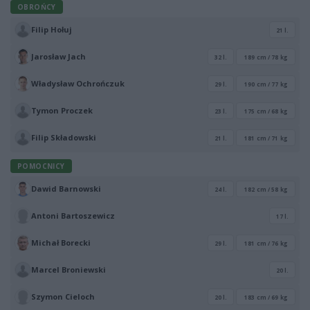
OBROŃCY
Filip Hołuj
21 l.
Jarosław Jach
32 l.
189 cm / 78 kg
Władysław Ochrończuk
29 l.
190 cm / 77 kg
Tymon Proczek
23 l.
175 cm / 68 kg
Filip Składowski
21 l.
181 cm / 71 kg
POMOCNICY
Dawid Barnowski
24 l.
182 cm / 58 kg
Antoni Bartoszewicz
17 l.
Michał Borecki
29 l.
181 cm / 76 kg
Marcel Broniewski
20 l.
Szymon Cieloch
20 l.
183 cm / 69 kg