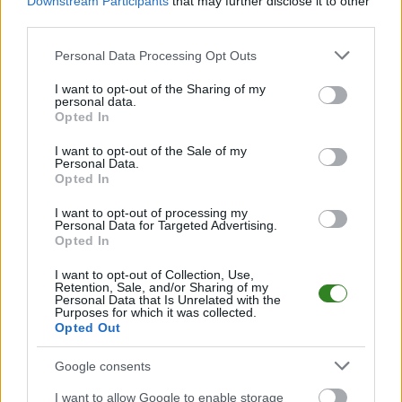
Downstream Participants
that may further disclose it to other
Zielona Góra -
third parties.
Bayersystem GKM
Please note that this website/app uses one or more Google
Grudziądz
Personal Data Processing Opt Outs
services and may gather and store information including but
transmisja na
not limited to your visit or usage behaviour. You may click to
I want to opt-out of the Sharing of my
personal data.
żywo. Gdzie oglądać? (23.04.2026)
grant or deny consent to Google and its third-party tags to
Opted In
use your data for below specified purposes in below Google
2026-04-22 15:29
consent section.
I want to opt-out of the Sale of my
Oglądaj transmisję na żywo z meczu Stelmet Falubaz Zielona
Personal Data.
Góra - Bayersystem GKM Grudziądz. Spotkanie w czwartek, 23
Opted In
kwietnia 2026 roku o 19:30 w ramach PGE Ekstraliga (2. runda).
Sprawdź gdzie oglądać. Stelmet Falubaz Zielona Góra -
I want to opt-out of processing my
Personal Data for Targeted Advertising.
Bayersystem GKM Grudziądz. Gdzie oglądać transmisję...
Opted In
Czytaj więcej
I want to opt-out of Collection, Use,
Retention, Sale, and/or Sharing of my
Personal Data that Is Unrelated with the
Purposes for which it was collected.
Orlen Oil Motor
Opted Out
Lublin - Stelmet
Google consents
Falubaz Zielona
Góra transmisja
I want to allow Google to enable storage