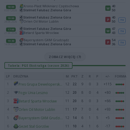
Krono-Plast Włókniarz Częstochowa
40
18:00
W
Stelmet Falubaz Zielona Góra
50
03.07.2026
Stelmet Falubaz Zielona Góra
40
19:00
P
TV
Orlen Oil Motor Lublin
50
28.06.2026
Stelmet Falubaz Zielona Góra
47
17:00
W
TV
Betard Sparta Wrocław
43
21.06.2026
Bayersystem GKM Grudziądz
54
19:30
P
TV
Stelmet Falubaz Zielona Góra
36
14.06.2026
ZOBACZ WIĘCEJ (7)
Tabela: PGE Ekstraliga (sezon 2026)
LP
DRUŻYNA
M
PKT
Z
R
P
+/-
FORMA
1
12
22
9
0
3
+115
Pres Grupa Deweloperska Toruń
2
12
20
8
0
4
+80
Fogo Unia Leszno
3
11
20
8
0
3
+66
Betard Sparta Wrocław
4
11
17
7
0
4
+93
Orlen Oil Motor Lublin
5
12
14
6
1
5
+5
Bayersystem GKM Grudziądz
6
11
10
4
1
6
-17
Gezet Stal Gorzów