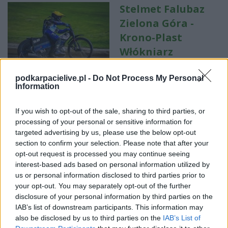
Stelmet Falubaz
Zielona Góra -
Krono-Plast
Włókniarz
Częstochowa
transmisja na żywo. Gdzie oglądać?
podkarpacielive.pl -
Do Not Process My Personal
Information
(01.05.2026)
2026-05-01 00:23
If you wish to opt-out of the sale, sharing to third parties, or
Mecz Stelmet Falubaz Zielona Góra - Krono-Plast Włókniarz
processing of your personal or sensitive information for
Częstochowa już wkrótce. Spotkanie w piątek, 1 maja 2026 roku
targeted advertising by us, please use the below opt-out
o 18:00. Zostanie rozegrane w ramach PGE Ekstraliga (4. runda).
section to confirm your selection. Please note that after your
Zobacz gdzie oglądać transmisję online. Stelmet Falubaz
opt-out request is processed you may continue seeing
Zielona Góra - Krono-Plast Włókniarz Częstoch...
interest-based ads based on personal information utilized by
us or personal information disclosed to third parties prior to
Czytaj więcej
your opt-out. You may separately opt-out of the further
disclosure of your personal information by third parties on the
IAB’s list of downstream participants. This information may
Stelmet Falubaz
also be disclosed by us to third parties on the
IAB’s List of