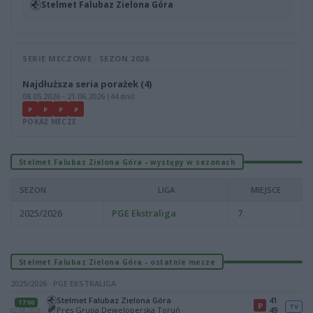
Stelmet Falubaz Zielona Góra
SERIE MECZOWE · SEZON 2026
Najdłuższa seria porażek (4)
08.05.2026 - 21.06.2026 (44 dni)
P
P
P
P
POKAŻ MECZE
Stelmet Falubaz Zielona Góra - występy w sezonach
SEZON
LIGA
MIEJSCE
2025/2026
PGE Ekstraliga
7.
Stelmet Falubaz Zielona Góra - ostatnie mecze
2025/2026 · PGE EKSTRALIGA
Stelmet Falubaz Zielona Góra
41
17:00
P
TV
Pres Grupa Deweloperska Toruń
49
02.08.2026