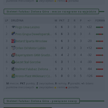
punktów meczowych ·
zwycięstwo
remis
porażka
Stelmet Falubaz Zielona Góra - mecze rozegrane na wyjeździe
LP
DRUŻYNA
M
PKT
Z
R
P
+/-
FORMA
1
6
6
3
0
3
+22
Fogo Unia Leszno
2
6
6
3
0
3
-1
Pres Grupa Deweloperska Toruń
3
6
6
3
0
3
-20
Betard Sparta Wrocław
4
5
4
2
0
3
+12
Orlen Oil Motor Lublin
5
6
4
2
0
4
-32
Bayersystem GKM Grudziądz
6
6
3
1
1
4
-33
Gezet Stal Gorzów
7
6
2
1
0
5
-84
Stelmet Falubaz Zielona Góra
8
5
0
0
0
5
-126
Krono-Plast Włókniarz Częstochowa
M
mecze,
PKT
punkty,
Z
zwycięstwa,
R
remisy,
P
porażki,
+/-
bilans
punktów meczowych ·
zwycięstwo
remis
porażka
Stelmet Falubaz Zielona Góra - powiązane newsy