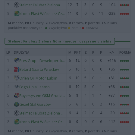
7
12
7
3
0
9
-104
Stelmet Falubaz Zielona Góra
8
11
0
0
0
11
-238
Krono-Plast Włókniarz Częstochowa
M
mecze,
PKT
punkty,
Z
zwycięstwa,
R
remisy,
P
porażki,
+/-
bilans
punktów meczowych ·
zwycięstwo
remis
porażka
Stelmet Falubaz Zielona Góra - mecze rozegrane u siebie
LP
DRUŻYNA
M
PKT
Z
R
P
+/-
FORMA
1
6
12
6
0
0
+116
Pres Grupa Deweloperska Toruń
2
5
10
5
0
0
+86
Betard Sparta Wrocław
3
6
10
5
0
1
+81
Orlen Oil Motor Lublin
4
6
10
5
0
1
+58
Fogo Unia Leszno
5
6
9
4
1
1
+37
Bayersystem GKM Grudziądz
6
5
6
3
0
2
+16
Gezet Stal Gorzów
7
6
4
2
0
4
-20
Stelmet Falubaz Zielona Góra
8
6
0
0
0
6
-112
Krono-Plast Włókniarz Częstochowa
M
mecze,
PKT
punkty,
Z
zwycięstwa,
R
remisy,
P
porażki,
+/-
bilans