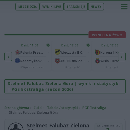
MECZE DZIŚ
WYNIKI LIVE
TRANSMISJE
NEWSY
WYNIKI NA ŻYWO
U
Dziś, 11:00
Dziś, 12:00
Dziś, 12:00
1
Polonia Warszawa
-
-
-
Polonia Przemyśl
Wieczysta II Kraków
Korona II Kielce
‹
›
1
ów
-
-
-
Radomyślanka Radomyśl Wielki
AKS Busko-Zdrój
Wisła II Kraków
IV liga podkarpacka
III liga, gr. IV
III liga, gr. IV
Stelmet Falubaz Zielona Góra | wyniki i statystyki
| PGE Ekstraliga (sezon 2026)
Strona główna
Żużel
Tabele / statystyki
PGE Ekstraliga
Stelmet Falubaz Zielona Góra
Stelmet Falubaz Zielona
AKTUALNE MIEJSCE