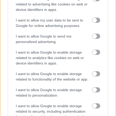
related to advertising like cookies on web or
na żywo. Gdzie
device identifiers in apps.
oglądać? (24.04.2026)
I want to allow my user data to be sent to
2026-04-22 15:28
Google for online advertising purposes.
Przed nami mecz Orlen Oil Motor Lublin - Stelmet Falubaz
Zielona Góra. Transmisja na żywo ruszy w piątek, 24 kwietnia
I want to allow Google to send me
2026 roku - start spotkania o 20:30. Sprawdź gdzie oglądać
personalized advertising.
transmisję online (PGE Ekstraliga, 3. runda). Orlen Oil Motor
Lublin - Stelmet Falubaz Zielona Góra. Gdzie ogląda...
I want to allow Google to enable storage
related to analytics like cookies on web or
Czytaj więcej
device identifiers in apps.
I want to allow Google to enable storage
Stelmet Falubaz Zielona Góra - wszystkie powiązane
related to functionality of the website or app.
newsy
I want to allow Google to enable storage
related to personalization.
Asseco Resovia
Developres Rzeszów
ITA TOOLS Stal Mielec
I want to allow Google to enable storage
|
|
|
Cellfast Wilki Krosno
Texom Stal Rzeszów
Stal Mielec
related to security, including authentication
|
|
|