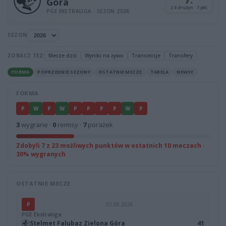
7.
Góra
z 8 drużyn · 7 pkt
PGE EKSTRALIGA · SEZON 2026
SEZON
ZOBACZ TEŻ:
Mecze dziś
Wyniki na żywo
Transmisje
Transfery
FORMA
POPRZEDNIE SEZONY
OSTATNIE MECZE
TABELA
NEWSY
FORMA
P
W
P
W
P
P
P
P
W
P
3
wygrane ·
0
remisy ·
7
porażek
Zdobyli 7 z 23 możliwych punktów w ostatnich 10 meczach ·
30% wygranych
OSTATNIE MECZE
P
02.08.2026
PGE Ekstraliga
Stelmet Falubaz Zielona Góra
41