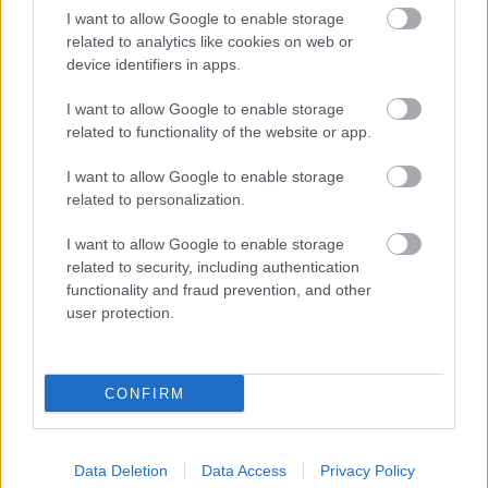
I want to allow Google to enable storage
related to analytics like cookies on web or
device identifiers in apps.
NASTĘPNY ARTYKUŁ
2026-07-07 18:51
I want to allow Google to enable storage
Leandro zostanie dyrektorem
related to functionality of the website or app.
sportowym Stali Stalowa Wola
I want to allow Google to enable storage
related to personalization.
Asseco Resovia
Developres Rzeszów
ITA TOOLS Stal Mielec
I want to allow Google to enable storage
|
|
|
related to security, including authentication
Cellfast Wilki Krosno
Texom Stal Rzeszów
Stal Mielec
|
|
|
functionality and fraud prevention, and other
Motor Lublin
Stal Rzeszów
Stal Stalowa Wola
Wisła Kraków
|
|
|
|
user protection.
Resovia
Wieczysta Kraków
Sandecja Nowy Sącz
|
|
|
Siarka Tarnobrzeg
Wisłoka Dębica
4 liga podkarpacka
|
|
|
JKS Jarosław
Karpaty Krosno
|
CONFIRM
Mecze dziś
Wyniki LIVE
Transmisje
O nas
Kontakt
|
|
|
|
|
Polityka prywatności
pehasports.com
| Polecamy:
|
kartki okolicznościowe
Data Deletion
Data Access
Privacy Policy