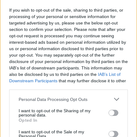
Ostrowie. Znamy
Maksymilian Maik
zwycięzców
nowym piłkarzem
If you wish to opt-out of the sale, sharing to third parties, or
pierwszego turnieju
Legionu Pilzno
processing of your personal or sensitive information for
targeted advertising by us, please use the below opt-out
section to confirm your selection. Please note that after your
opt-out request is processed you may continue seeing
interest-based ads based on personal information utilized by
2026-07-07 12:50
us or personal information disclosed to third parties prior to
4 liga podkarpacka
2026-07-07 16:01
your opt-out. You may separately opt-out of the further
2026/2027. Terminarz
Kolejny piłkarz
disclosure of your personal information by third parties on the
na nowy sezon już
przedłużył kontrakt z
IAB’s list of downstream participants. This information may
znany
Wiślanami Skawina
also be disclosed by us to third parties on the
IAB’s List of
Downstream Participants
that may further disclose it to other
third parties.
Please note that this website/app uses one or more Google
Personal Data Processing Opt Outs
services and may gather and store information including but
not limited to your visit or usage behaviour. You may click to
I want to opt-out of the Sharing of my
2026-07-07 19:59
2026-07-07 20:45
personal data.
grant or deny consent to Google and its third-party tags to
Młody skrzydłowy
Kolejne przedłużenie
Opted In
use your data for below specified purposes in below Google
wzmocnił ofensywę
kontraktu w Sokole
consent section.
KSZO
Sieniawa
I want to opt-out of the Sale of my
Personal Data.