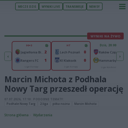
MECZE DZIŚ
WYNIKI LIVE
TRANSMISJE
NEWSY
WYNIKI NA ŻYWO
U
Dziś, 20:00
90+3
HT
1
2
0
Ferencvaros Budapeszt
-
Jagiellonia Białystok
Lech Poznań
Raków Częstochowa
‹
›
0
1
0
ze
-
Rangers FC
KI Klaksvik
Hammarby IF
Liga Europy
Liga Europy
Liga Konferencji
Marcin Michota z Podhala
Nowy Targ przeszedł operację
07.07.2026, 17:10
|
PODOBNE TEMATY:
Podhale Nowy Targ
2.liga
piłka nożna
Marcin Michota
Strona główna
Wydarzenia