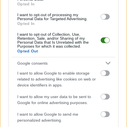
Opted In
I want to opt-out of processing my
Personal Data for Targeted Advertising.
Opted In
I want to opt-out of Collection, Use,
2026-07-07 21:02
Retention, Sale, and/or Sharing of my
Nowy pomocnik w
Personal Data that Is Unrelated with the
Purposes for which it was collected.
trzecioligowcu
Opted Out
Google consents
KOMENTARZE
I want to allow Google to enable storage
Uwaga!
related to advertising like cookies on web or
device identifiers in apps.
Teraz komentarze są domyślnie ukryte, aby poprawić
⚠
komfort korzystania z serwisu. Kliknij przycisk
„Zobacz komentarze”, aby je wyświetlić i dołączyć do
I want to allow my user data to be sent to
dyskusji.
Google for online advertising purposes.
I want to allow Google to send me
Zobacz komentarze
personalized advertising.