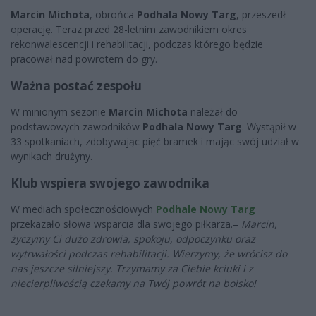
Marcin Michota
, obrońca
Podhala Nowy Targ
, przeszedł
operację. Teraz przed 28-letnim zawodnikiem okres
rekonwalescencji i rehabilitacji, podczas którego będzie
pracował nad powrotem do gry.
Ważna postać zespołu
W minionym sezonie
Marcin Michota
należał do
podstawowych zawodników
Podhala Nowy Targ
. Wystąpił w
33 spotkaniach, zdobywając pięć bramek i mając swój udział w
wynikach drużyny.
Klub wspiera swojego zawodnika
W mediach społecznościowych
Podhale Nowy Targ
przekazało słowa wsparcia dla swojego piłkarza.–
Marcin,
życzymy Ci dużo zdrowia, spokoju, odpoczynku oraz
wytrwałości podczas rehabilitacji. Wierzymy, że wrócisz do
nas jeszcze silniejszy. Trzymamy za Ciebie kciuki i z
niecierpliwością czekamy na Twój powrót na boisko!