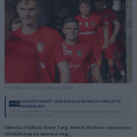
fot. Podhale Nowy Targ/Maciej Zubek
ODBIERZ NAWET 2026 PLN DLA NOWYCH GRACZY W
ADMIRALBET
Tylko dla osób pełnoletnich 18+. Reklamujemy tylko legalnych bukmacherów. Hazard
stwarza ryzyko straty finansowej.
Obrońca
Podhala Nowy Targ, Marcin Michota
rozpoczyna
rehabilitację po operacji nogi.