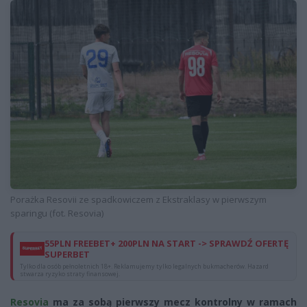
Porażka Resovii ze spadkowiczem z Ekstraklasy w pierwszym
sparingu (fot. Resovia)
55PLN FREEBET+ 200PLN NA START -> SPRAWDŹ OFERTĘ
SUPERBET
Tylko dla osób pełnoletnich 18+. Reklamujemy tylko legalnych bukmacherów. Hazard
stwarza ryzyko straty finansowej.
Resovia
ma za sobą pierwszy mecz kontrolny w ramach