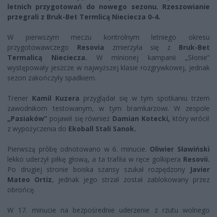
letnich przygotowań do nowego sezonu. Rzeszowianie
przegrali z Bruk-Bet Termlicą Nieciecza 0-4.
W pierwszym meczu kontrolnym letniego okresu
przygotowawczego
Resovia
zmierzyła się z
Bruk-Bet
Termalicą Nieciecza.
W minionej kampanii „Słonie”
występowały jeszcze w najwyższej klasie rozgrywkowej, jednak
sezon zakończyły spadkiem.
Trener
Kamil Kuzera
przyglądał się w tym spotkaniu trzem
zawodnikom testowanym, w tym bramkarzowi. W zespole
„Pasiaków”
pojawił się również
Damian Kotecki,
który wrócił
z wypożyczenia do
Ekoball Stali Sanok.
Pierwszą próbę odnotowano w 6. minucie.
Oliwier Sławiński
lekko uderzył piłkę głową, a ta trafiła w ręce golkipera
Resovii.
Po drugiej stronie boiska szansy szukał rozpędzony
Javier
Mateo Ortiz
, jednak jego strzał został zablokowany przez
obrońcę.
W 17. minucie na bezpośrednie uderzenie z rzutu wolnego