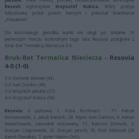
Resovii
wykorzystał
Krzysztof Kubica
, który przejął
futbolówkę przed polem karnym i pokonał bramkarza
„Pasiaków”.
Do końcowego gwizdka wynik nie uległ już zmianie. W
pierwszym meczu kontrolnym tego lata Resovia przegrała z
Bruk-Bet Termalicą Nieciecza 0:4.
Bruk-Bet Termalica Nieciecza
- Resovia
4-0 (1-0)
1-0 Dominik Bieniek (42)
2-0 Ivan Durdov (49)
3-0 Wojciech Jakubik (57)
4-0 Krzysztof Kubica (58)
Resovia:
(I połowa) 1. Kuba Bochniarz - 77. Patryk
Romanowski, 2. Jakub Banach, 28. Myles Asei Dantoni, 6. Adrian
Małachowski, zawodnik testowany, 11. Bartosz Zimnicki, 3.
Gracjan Czapniewski, 25. Gracjan Jaroch, 70. Piotr Matusek (26
Kamil Chwałka), 7. Javier Mateo Ortíz.