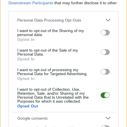
Downstream Participants
that may further disclose it to other
third parties.
Please note that this website/app uses one or more Google
Personal Data Processing Opt Outs
services and may gather and store information including but
2026-07-27 14:12
2026-07-22 12:01
Bruk-Bet Termalica
Sokół Sieniawa
not limited to your visit or usage behaviour. You may click to
I want to opt-out of the Sharing of my
personal data.
Nieciecza pokonała
pokonał w sparingu
grant or deny consent to Google and its third-party tags to
Opted In
use your data for below specified purposes in below Google
Ruch Chorzów.
rezerwy Stali
consent section.
Zobacz skrót meczu
Rzeszów
I want to opt-out of the Sale of my
Personal Data.
Opted In
I want to opt-out of processing my
Personal Data for Targeted Advertising.
Opted In
2026-07-19 11:56
I want to opt-out of Collection, Use,
Polonia Przemyśl bez
Retention, Sale, and/or Sharing of my
bramek w pierwszym
Personal Data that Is Unrelated with the
Purposes for which it was collected.
letnim sparingu
Opted Out
Google consents
KOMENTARZE