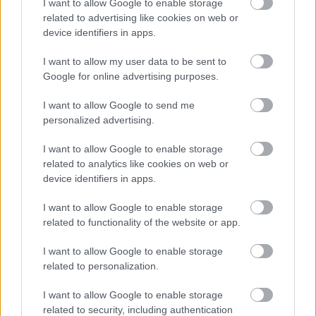
I want to allow Google to enable storage
Uwaga!
related to advertising like cookies on web or
Teraz komentarze są domyślnie ukryte, aby poprawić
device identifiers in apps.
⚠
komfort korzystania z serwisu. Kliknij przycisk
„Zobacz komentarze”, aby je wyświetlić i dołączyć do
I want to allow my user data to be sent to
dyskusji.
Google for online advertising purposes.
I want to allow Google to send me
Zobacz komentarze
personalized advertising.
I want to allow Google to enable storage
related to analytics like cookies on web or
device identifiers in apps.
NASTĘPNY ARTYKUŁ
2026-07-04 13:21
I want to allow Google to enable storage
Stal Mielec lepsza od Sandecji. Kolejna
related to functionality of the website or app.
grupa testowanych
I want to allow Google to enable storage
related to personalization.
Asseco Resovia
Developres Rzeszów
ITA TOOLS Stal Mielec
I want to allow Google to enable storage
|
|
|
Cellfast Wilki Krosno
Texom Stal Rzeszów
Stal Mielec
related to security, including authentication
|
|
|