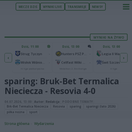
MECZE DZIŚ
WYNIKI LIVE
TRANSMISJE
NEWSY
WYNIKI NA ŻYWO
U
Dziś, 11:00
Dziś, 13:00
Dziś, 13:00
2
Podbeskidzie Bielsko-Biała
-
-
-
Strug Tyczyn
Hunters PSŻ Poznań
Legia II Warszawa
‹
›
2
sk
-
-
-
Wisłok Wiśniowa
Cellfast Wilki Krosno
Świt Szczecin
IV liga podkarpacka
Metalkas 2. Ekstraliga
II liga
sparing: Bruk-Bet Termalica
Nieciecza - Resovia 4-0
04.07.2026, 13:00
|
Autor:
Redakcja
|
PODOBNE TEMATY:
Brk-Bet Termalica Nieciecza
Resovia
sparing
sparingi (lato 2026)
piłka nożna
sport
Strona główna
Wydarzenia