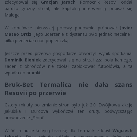
zdecydował się
Gracjan Jaroch
. Pomocnik Resovii oddał
bardzo groźny strzał, ale kapitalną interwencją popisał się
Maloga.
W końcówce pierwszej połowy ponownie próbował
Javier
Mateo Ortiz
. Jego uderzenie z dystansu było jednak niecelne i
piłka przeleciała nad poprzeczką.
Jeszcze przed przerwą gospodarze otworzyli wynik spotkania.
Dominik Bieniek
zdecydował się na strzał zza pola karnego,
żaden z obrońców nie zdołał zablokować futbolówki, a ta
wpadła do bramki.
Bruk-Bet Termalica nie dała szans
Resovii po przerwie
Cztery minuty po zmianie stron było już 2:0. Dwójkową akcję
Jakubika i Durdova wykończył ten drugi, podwyższając
prowadzenie „Słoni”.
W 56. minucie kolejną bramkę dla Termaliki zdobył
Wojciech
Jakubik.
Dwie minuty później niezdecydowanie defensywy