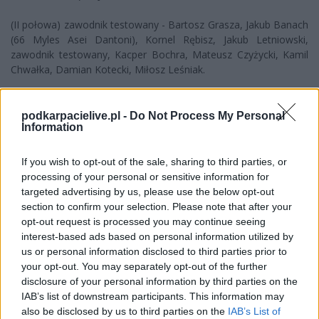
(II połowa) zawodnik testowany - Bartosz Grasza, Jakub Banach
(66 Myles Asei Dantoni), Kornel Rębisz, Jakub Letniowski,
zawodnik testowany, Kacper Bochra, Mateusz Czyżycki, Kamil
Chwałka, Damian Kotecki, Miłosz Leśniak.
Bruk-Bet Termalica Nieciecza:
(I połowa) 99. Mikołaj Molga -
podkarpacielive.pl -
Do Not Process My Personal
Information
77. Artem Putiwcew, 28. Maciej Ambrosiewicz, 34. Patryk
Olejnik, 5. Lucas Masoero, 32. Kacper Surowiec, 27. Radu
Boboc, 17. Dominik Biniek, 2. Oliwier Sławiński, 24. Wojciech
If you wish to opt-out of the sale, sharing to third parties, or
Jakubik, 7. Morgan Faßbender.
processing of your personal or sensitive information for
targeted advertising by us, please use the below opt-out
(II połowa) 70. Eric Topór - 53. Jewhen Opanasenko, 55. Thiago
section to confirm your selection. Please note that after your
Dombroski, 27. Radu Boboc (69, 21. Damian Hilbrycht), 29.
opt-out request is processed you may continue seeing
Albert Zarówny, 32. Kacper Surowiec (69, 8. Rafał Kurzawa), 13.
interest-based ads based on personal information utilized by
Krzysztof Kubica, 23. Sergio Guerrero, 26. Wojciech Jakubik (69,
us or personal information disclosed to third parties prior to
7. Maciej Jaroszewski), 17. Dominik Biniek (69, 9. Jesús Jiménez),
your opt-out. You may separately opt-out of the further
19. Ivan Durdov.
disclosure of your personal information by third parties on the
IAB’s list of downstream participants. This information may
also be disclosed by us to third parties on the
IAB’s List of
CZYTAJ TAKŻE