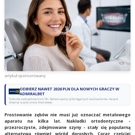
artykuł sponsorowany
ODBIERZ NAWET 2026 PLN DLA NOWYCH GRACZY W
ADMIRALBET
Tylko dla osób pełnoletnich 18+. Reklamujemy tylko legalnych bukmacherów. Hazard
stwarza ryzyko straty finansowej.
Prostowanie zębów nie musi już oznaczać metalowego
aparatu na kilka lat. Nakładki ortodontyczne -
przezroczyste, zdejmowane szyny - stały się popularną
alternatywą również wśród dorosłych. Coraz częściej