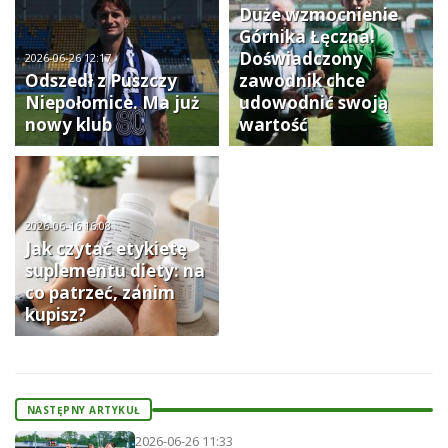
Duże wzmocnienie
Górnika Łęczna!
Doświadczony
2026-06-26 12:17
Odszedł z Puszczy
zawodnik chce
Niepołomice. Ma już
udowodnić swoją
nowy klub
wartość
2026-06-16 16:08
Jak czytać etykietę
suplementu diety: na
co patrzeć, zanim
kupisz?
NASTĘPNY ARTYKUŁ
2026-06-26 11:33