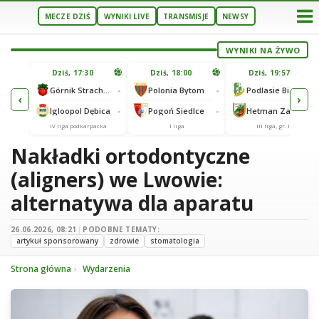
MECZE DZIŚ
WYNIKI LIVE
TRANSMISJE
NEWSY
WYNIKI NA ŻYWO
U
Dziś, 17:30
Dziś, 18:00
Dziś, 19:57
65
lonia Bydgoszcz
-
-
-
Górnik Strachocina
Polonia Bytom
Podlasie Biała Podlaska
‹
›
25
-
-
-
Igloopol Dębica
Pogoń Siedlce
Hetman Zamość
aliga
IV liga podkarpacka
I liga
III liga, gr. IV
Nakładki ortodontyczne
(aligners) we Lwowie:
alternatywa dla aparatu
26.06.2026, 08:21
|
PODOBNE TEMATY:
artykuł sponsorowany
zdrowie
stomatologia
Strona główna
Wydarzenia