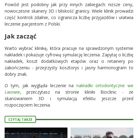
Powód jest podobny jak przy innych zabiegach: niższe ceny,
nowoczesne skanery 3D i bliskość granicy. Wiele klinik prowadzi
część kontroli zdalnie, co ogranicza liczbę przyjazdów i ułatwia
leczenie pacjentom z Polski.
Jak zacząć
Warto wybrać klinikę, która pracuje na sprawdzonym systemie
nakładek i pokazuje cyfrową symulację leczenia. Zapytaj o liczbę
nakładek, koszt dodatkowych etapów oraz o retainery po
zakończeniu - przejrzysty kosztorys i jasny harmonogram to
dobry znak.
O tym, jak wygląda leczenie na
nakładki ortodontyczne we
Lwowie
, przeczytasz na stronie kliniki Bioclinic - ze
skanowaniem 3D i symulacją efektu jeszcze przed
rozpoczęciem leczenia.
CZYTAJ TAKŻE
2026-06-26 12:32