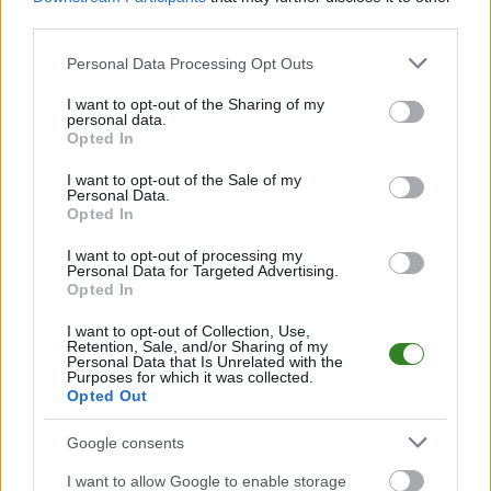
pomoże w codziennym funkcjonowaniu.
third parties.
Źródła:
Please note that this website/app uses one or more Google
Personal Data Processing Opt Outs
https://www.medicover.pl/zdrowie/psychiczne/stres/techniki-
services and may gather and store information including but
radzenia-sobie/
not limited to your visit or usage behaviour. You may click to
I want to opt-out of the Sharing of my
https://pubmed.ncbi.nlm.nih.gov/26341731/
personal data.
grant or deny consent to Google and its third-party tags to
Opted In
use your data for below specified purposes in below Google
consent section.
I want to opt-out of the Sale of my
Personal Data.
Opted In
CZYTAJ TAKŻE
I want to opt-out of processing my
Personal Data for Targeted Advertising.
Opted In
2026-08-05 15:38
I want to opt-out of Collection, Use,
Skuteczna
Retention, Sale, and/or Sharing of my
2026-06-19 18:30
Personal Data that Is Unrelated with the
regeneracja
Ciągłe zmęczenie
Purposes for which it was collected.
naskórka po zbyt
mimo snu? Przyczyn
Opted Out
intensywnym dniu na
może być więcej, niż
plaży
myślisz
Google consents
I want to allow Google to enable storage