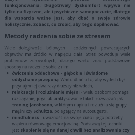
funkcjonowania. Długotrwały dyskomfort wpływa nie
tylko na fizyczne, ale i psychiczne samopoczucie, dlatego
dla wsparcia ważne jest, aby dbać o swoje zdrowie
holistycznie. Zobacz, co zrobić, aby tego dopilnować.
Metody radzenia sobie ze stresem
Wiele dolegliwości bólowych i codziennych powracających
objawów ma źródło w napięciu ciała. Stres powoduje wiele
problemów zdrowotnych, dlatego warto znać podstawowe
sposoby na radzenie sobie z nim:
ćwiczenia oddechowe - głębokie i świadome
oddychanie przeponą
. Warto dbać o to, aby wydech był
przynajmniej dwa razy dłuższy niż wdech,
relaksacja i rozluźnianie mięśni
- wielu osobom pomaga
rozciąganie, joga lub praktykowanie takich rozwiązań jak
trening Jacobsona
, w którym napina i rozluźnia się grupy
mięśni czy
Schultza
, polegający na autosugestii,
mindfulness
- uważność na swoje ciało i jego potrzeby
wspiera równowagę emocjonalną. Podstawą tej techniki
jest
skupienie się na danej chwili bez analizowania czy