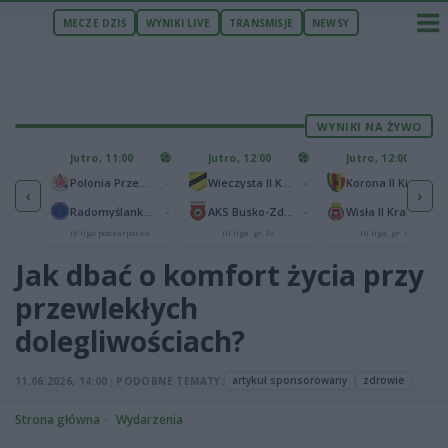
MECZE DZIŚ
WYNIKI LIVE
TRANSMISJE
NEWSY
WYNIKI NA ŻYWO
U
Jutro, 11:00
Jutro, 12:00
Jutro, 12:00
1
Polonia Warszawa
-
-
-
Polonia Przemyśl
Wieczysta II Kraków
Korona II Kielce
‹
›
1
ów
-
-
-
Radomyślanka Radomyśl Wielki
AKS Busko-Zdrój
Wisła II Kraków
IV liga podkarpacka
III liga, gr. IV
III liga, gr. IV
Jak dbać o komfort życia przy
przewlekłych
dolegliwościach?
artykuł sponsorowany
zdrowie
11.06.2026, 14:00
|
PODOBNE TEMATY:
Strona główna
Wydarzenia