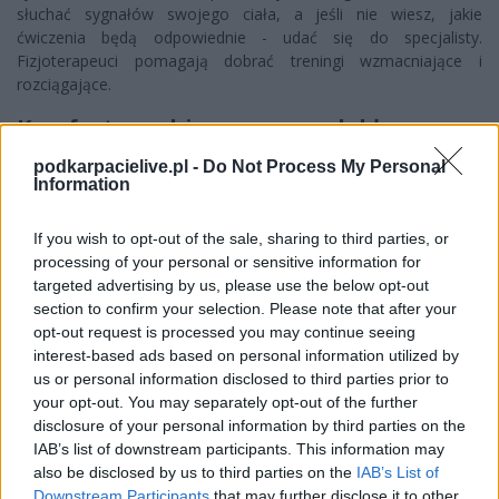
słuchać sygnałów swojego ciała, a jeśli nie wiesz, jakie
ćwiczenia będą odpowiednie - udać się do specjalisty.
Fizjoterapeuci pomagają dobrać treningi wzmacniające i
rozciągające.
Komfort psychiczny a przewlekłe
dolegliwości
podkarpacielive.pl -
Do Not Process My Personal
Information
Zdrowie fizyczne i psychiczne są ze sobą ściśle powiązane,
wzajemnie na siebie oddziałując. Dlatego, aby zapobiec
If you wish to opt-out of the sale, sharing to third parties, or
pogarszaniu się zdrowia, ważne jest dbanie, chociażby o relacje
processing of your personal or sensitive information for
z innymi ludźmi, rozwijanie swoich hobby, a w razie potrzeby
targeted advertising by us, please use the below opt-out
korzystanie z pomocy psychologa. Pamiętaj także o
section to confirm your selection. Please note that after your
odpowiedniej ilości snu i odpoczynku
. Elementy te
opt-out request is processed you may continue seeing
pomagają w regeneracji ciała, ale także w odzyskaniu
interest-based ads based on personal information utilized by
równowagi emocjonalnej.
us or personal information disclosed to third parties prior to
your opt-out. You may separately opt-out of the further
Jeśli zmagasz się z przewlekłymi dolegliwościami, warto
disclosure of your personal information by third parties on the
pamiętać o elementach, które wesprą Twoje zdrowie na różne
IAB’s list of downstream participants. This information may
sposoby. Odpowiednia dieta, regularna aktywność fizyczna czy
also be disclosed by us to third parties on the
IAB’s List of
skuteczne radzenie sobie ze stresem to podstawa, która
Downstream Participants
that may further disclose it to other