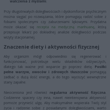
walczenia z myślami
.
Przy długotrwałych dolegliwościach i dyskomforcie psychicznym
można sięgać po rozwiązania, które pomagają radzić sobie z
fobiami społecznymi czy zaburzeniami lękowymi. Przydatna
może okazać się
recepta na medyczną marihuanę
, którą
przepisuje lekarz po dokładnej analizie dolegliwości podczas
wizyty stacjonarnej.
Znaczenie diety i aktywności fizycznej
Aby organizm mógł odpowiednio się regenerować i
funkcjonować, potrzebuje wielu składników odżywczych,
dlatego tak ważne jest wsparcie go poprzez dietę.
Posiłki
pełne warzyw, owoców i zdrowych tłuszczów
pomagają
zadbać o dużą ilość energii, a do tego wyciszyć wewnętrzne
stany zapalne.
Nieoceniona jest również
regularna aktywność fizyczna
.
Codzienne spacery czy inna, nawet nieintensywna aktywność
pomoże przynieść ulgę. Aby maksymalnie wspierała Twój styl
życia i radzenie sobie z posiadanymi dolegliwościami, warto