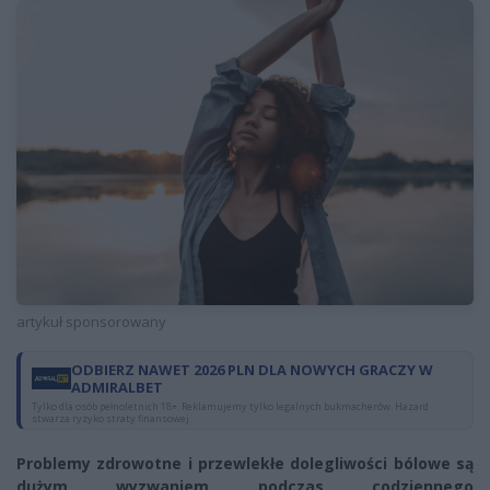
artykuł sponsorowany
ODBIERZ NAWET 2026 PLN DLA NOWYCH GRACZY W
ADMIRALBET
Tylko dla osób pełnoletnich 18+. Reklamujemy tylko legalnych bukmacherów. Hazard
stwarza ryzyko straty finansowej.
Problemy zdrowotne i przewlekłe dolegliwości bólowe są
dużym wyzwaniem podczas codziennego