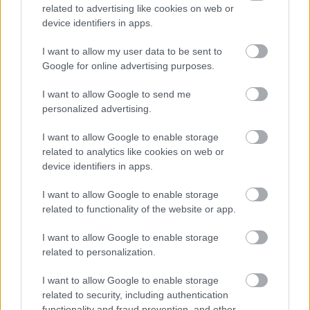
related to advertising like cookies on web or
device identifiers in apps.
2026-06-11 14:29
Ćwiczysz na siłowni?
I want to allow my user data to be sent to
Mądra
Google for online advertising purposes.
suplementacja
stanowi nieocenione
I want to allow Google to send me
wsparcie
personalized advertising.
I want to allow Google to enable storage
related to analytics like cookies on web or
device identifiers in apps.
NASTĘPNY ARTYKUŁ
2026-06-11 14:13
I want to allow Google to enable storage
Jacek Cyganowski zostanie nowym
related to functionality of the website or app.
prezesem Stali Mielec
I want to allow Google to enable storage
related to personalization.
Asseco Resovia
Developres Rzeszów
ITA TOOLS Stal Mielec
I want to allow Google to enable storage
|
|
|
Cellfast Wilki Krosno
Texom Stal Rzeszów
Stal Mielec
related to security, including authentication
|
|
|
functionality and fraud prevention, and other