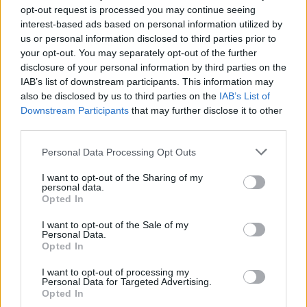
Więcej o meczu:
Hiszpania - Republika Zielonego
opt-out request is processed you may continue seeing
Przylądka
interest-based ads based on personal information utilized by
us or personal information disclosed to third parties prior to
Więcej o lidze:
gr. H - MŚ 2026
your opt-out. You may separately opt-out of the further
disclosure of your personal information by third parties on the
CZYTAJ TAKŻE
IAB’s list of downstream participants. This information may
also be disclosed by us to third parties on the
IAB’s List of
Downstream Participants
that may further disclose it to other
2026-07-20 00:29
third parties.
SKRÓT MECZU:
2026-07-15 06:07
Please note that this website/app uses one or more Google
Hiszpania -
Hiszpania ograła
Personal Data Processing Opt Outs
services and may gather and store information including but
Argentyna 1-0 po
Francję i jest w
not limited to your visit or usage behaviour. You may click to
I want to opt-out of the Sharing of my
dogr. [Finał MŚ
finale Mundialu!
personal data.
grant or deny consent to Google and its third-party tags to
2026]
[SKRÓT MECZU]
Opted In
use your data for below specified purposes in below Google
consent section.
I want to opt-out of the Sale of my
Personal Data.
Opted In
I want to opt-out of processing my
Personal Data for Targeted Advertising.
2026-07-11 07:06
Opted In
MŚ 2026: Hiszpania -