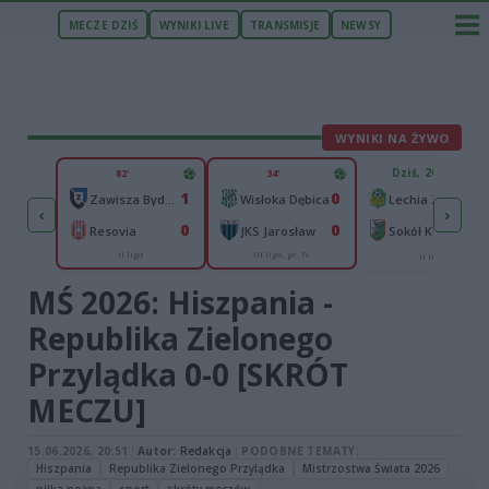
MECZE DZIŚ
WYNIKI LIVE
TRANSMISJE
NEWSY
WYNIKI NA ŻYWO
ZU
Dziś, 20:00
82'
34'
3
1
0
Pogoń Szczecin
Zawisza Bydgoszcz
Wisłoka Dębica
Lechia Zielona Góra
‹
›
1
0
0
in
Resovia
JKS Jarosław
Sokół Kleczew
II liga
III liga, gr. IV
sa
II liga
MŚ 2026: Hiszpania -
Republika Zielonego
Przylądka 0-0 [SKRÓT
MECZU]
15.06.2026, 20:51
|
Autor:
Redakcja
|
PODOBNE TEMATY:
Hiszpania
Republika Zielonego Przylądka
Mistrzostwa Świata 2026