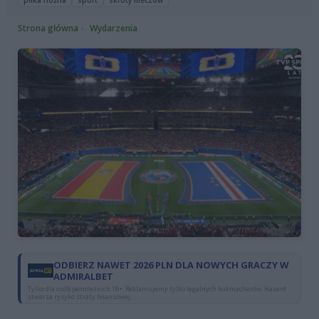
piłka nożna
sport
skróty meczów
Strona główna
Wydarzenia
ODBIERZ NAWET 2026 PLN DLA NOWYCH GRACZY W
ADMIRALBET
Tylko dla osób pełnoletnich 18+. Reklamujemy tylko legalnych bukmacherów. Hazard
stwarza ryzyko straty finansowej.