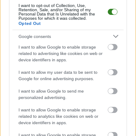
Belgia 2-1 [SKRÓT
I want to opt-out of Collection, Use,
MECZU]
Retention, Sale, and/or Sharing of my
Personal Data that Is Unrelated with the
Purposes for which it was collected.
Opted Out
KOMENTARZE
Google consents
Uwaga!
I want to allow Google to enable storage
Teraz komentarze są domyślnie ukryte, aby
⚠
related to advertising like cookies on web or
poprawić komfort korzystania z serwisu. Kliknij
device identifiers in apps.
przycisk „Zobacz komentarze”, aby je wyświetlić i
dołączyć do dyskusji.
I want to allow my user data to be sent to
Google for online advertising purposes.
Zobacz komentarze
I want to allow Google to send me
personalized advertising.
I want to allow Google to enable storage
NASTĘPNY ARTYKUŁ
related to analytics like cookies on web or
2026-06-15 21:13
device identifiers in apps.
Michał Finfa po przegranej z
Polonią Bydgoszcz: Przedsezonowe
I want to allow Google to enable storage