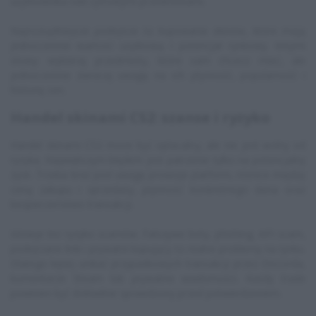
użytkownika nad cyfrowymi przedmiotami.
Najrozsądniejsze podejście to kupowanie skinów, które mają
jednocześnie wartość użytkową i potencjał rynkowy. Innymi
słowy: wybieraj przedmioty, które sam chcesz mieć, ale
jednocześnie zwracaj uwagę na ich płynność, popularność i
historię cen.
Handel skinami CS2: szanse i ryzyko
Handel skinami CS2 może być opłacalny, ale nie jest wolny od
ryzyka. Największym błędem jest patrzenie tylko na potencjalny
zysk. Trzeba brać pod uwagę prowizje platform, różnice między
ceną zakupu i sprzedaży, płynność konkretnego skina oraz
bezpieczeństwo transakcji.
Istnieje też ryzyko scamów. Fałszywe boty, phishing, API scam,
podejrzane linki i prywatni kupujący to realne problemy na rynku.
Dlatego lepiej unikać przypadkowych transakcji przez Discorda,
komentarze Steam lub prywatne wiadomości. Każdy trade
powinien być dokładnie sprawdzony przed potwierdzeniem.