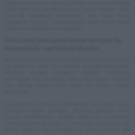
Ryzykiem jest również zależność od Valve. Gracze nie kontrolują
zasad rynku. Jeśli aktualizacja zmieni system dropów, trade-
upów lub dostępność przedmiotów, ceny mogą mocno
zareagować. To jedna z najważniejszych różnic między skinami
a klasycznymi aktywami inwestycyjnymi.
Skin.Land jako praktyczne miejsce do
kupowania i sprzedaży skinów
Skin.Land dobrze pasuje do użytkowników, którzy chcą kupować
lub sprzedawać skiny CS2 w bardziej uporządkowany sposób.
Platforma pozwala przeglądać dostępne przedmioty,
porównywać ceny, sprawdzać różne stany zużycia i wybierać
skiny według budżetu, broni, floatu oraz innych ważnych
parametrów.
Dla osób, które interesuje handel skinami CS2, ważna jest też
możliwość szybkiej sprzedaży. Skin.Land umożliwia ocenę
wartości przedmiotów i sprzedaż skinów bez konieczności
szukania prywatnego kupca. To praktyczne rozwiązanie, jeśli
chcesz zamienić część inventarza na realne pieniądze albo