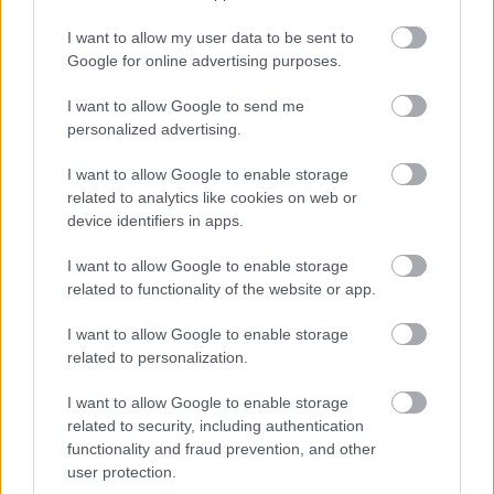
Dlaczego fotoksiążka
I want to allow my user data to be sent to
jest jednym z
Google for online advertising purposes.
najbardziej
uniwersalnych
I want to allow Google to send me
prezentów?
personalized advertising.
I want to allow Google to enable storage
related to analytics like cookies on web or
device identifiers in apps.
NASTĘPNY ARTYKUŁ
2026-06-05 12:15
I want to allow Google to enable storage
Stal Stalowa Wola może trafić w
related to functionality of the website or app.
prywatne ręce. Radni zgodzili się na
rozpoczęcie procesu sprzedaży akcji
I want to allow Google to enable storage
related to personalization.
I want to allow Google to enable storage
Asseco Resovia
Developres Rzeszów
ITA TOOLS Stal Mielec
|
|
|
related to security, including authentication
Cellfast Wilki Krosno
Texom Stal Rzeszów
Stal Mielec
|
|
|
functionality and fraud prevention, and other
Motor Lublin
Stal Rzeszów
Stal Stalowa Wola
Wisła Kraków
|
|
|
|
user protection.
Resovia
Wieczysta Kraków
Sandecja Nowy Sącz
|
|
|