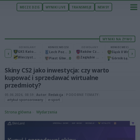
MECZE DZIŚ
WYNIKI LIVE
TRANSMISJE
NEWSY
WYNIKI NA ŻYWO
ECZU
ODWOŁANY
KONIEC MECZU
ODWOŁANY
KONIEC MECZU
1
GKS Katowice
-
3
Raków Częstochowa
-
2
Bruk-Bet Termalica Nieciecza
Lech Poznań
Śląsk II Wrocław
‹
›
Wieczysta Kraków
-
Zagłębie Lubin
-
2
0
0
Warta Poznań
Piast Gliwice
Górnik Łęczna
Skiny CS2 jako inwestycja: czy warto
kupować i sprzedawać wirtualne
przedmioty?
05.06.2026, 08:59
|
Autor:
Redakcja
|
PODOBNE TEMATY:
artykuł sponsorowany
e-sport
Strona główna
Wydarzenia