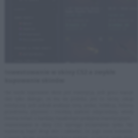
Inwestowanie w skiny CS2 a zwykłe
kupowanie skinów
Nie każde kupowanie skina jest inwestycją. Jeśli gracz kupuje
skin tylko dlatego, że mu się podoba, jest to raczej zakup
estetyczny. Jeśli jednak analizuje cenę, podaż, kolekcję, historię
przedmiotu, płynność i możliwą wartość odsprzedaży, wtedy
można mówić o bardziej świadomym podejściu inwestycyjnym.
Inwestowanie w skiny CS2 wymaga zrozumienia rynku. Nie
wystarczy kupić drogi skin i zakładać, że jego cena wzrośnie.
Czasem drogie przedmioty tracą wartość, a tańsze nagle stają