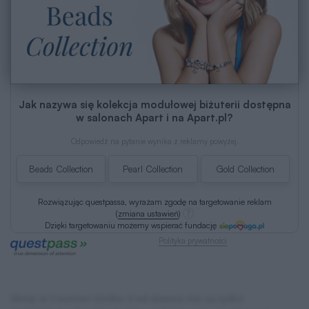
Jak nazywa się kolekcja modułowej biżuterii dostępna
w salonach Apart i na Apart.pl?
Odpowiedź na pytanie wynika z reklamy powyżej.
Beads Collection
Pearl Collection
Gold Collection
Rozwiązując questpassa, wyrażam zgodę na targetowanie reklam
(
zmiana ustawień
)
Dzięki targetowaniu możemy wspierać fundację
Polityka prywatności
Skiny w Counter-Strike 2 od dawna nie są tylko