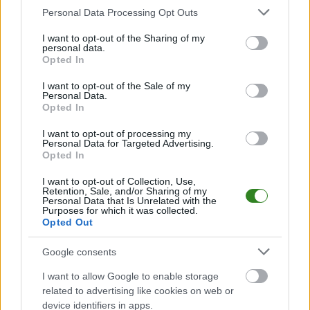
Czy warto kupować skiny CS2? Tak, jeśli rozumiesz ryzyko i nie
Please note that this website/app uses one or more Google
Personal Data Processing Opt Outs
traktujesz ich jak gwarantowanego zysku. Najbezpieczniej
services and may gather and store information including but
wybierać skiny, które sam chcesz używać, ale jednocześnie
not limited to your visit or usage behaviour. You may click to
I want to opt-out of the Sharing of my
personal data.
mają płynność i rozpoznawalność na rynku. Skin.Land może
grant or deny consent to Google and its third-party tags to
Opted In
pomóc w takim podejściu, bo umożliwia wygodne kupowanie,
use your data for below specified purposes in below Google
porównywanie i sprzedaż skinów w jednym miejscu.
consent section.
I want to opt-out of the Sale of my
Personal Data.
Opted In
CZYTAJ TAKŻE
I want to opt-out of processing my
Personal Data for Targeted Advertising.
Opted In
2026-05-15 11:42
I want to opt-out of Collection, Use,
Retention, Sale, and/or Sharing of my
Ranking
2026-05-08 08:16
Personal Data that Is Unrelated with the
sprawdzonych
Odkryj 10
Purposes for which it was collected.
Opted Out
platform do
najlepszych klinik do
otwierania skrzynek
przeszczepu włosów
Google consents
CS2 2026
w Stambule
I want to allow Google to enable storage
related to advertising like cookies on web or
device identifiers in apps.
2026-05-06 08:37