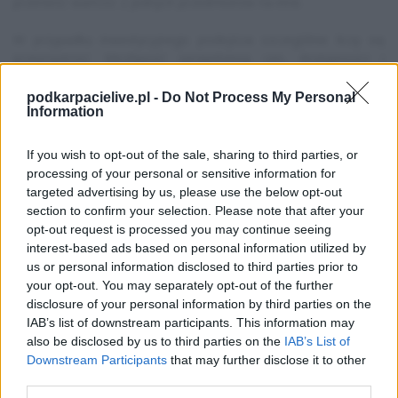
przenieść wartość z jednych przedmiotów na inne.
W przypadku inwestycyjnego podejścia szczególnie liczy się
przejrzystość. Możliwość sprawdzenia cen, dostępności i
parametrów skina pomaga podejmować bardziej świadome
decyzje. Jeśli chcesz
kup skiny CS2
z myślą o dłuższym
podkarpacielive.pl -
Do Not Process My Personal
Information
trzymaniu lub późniejszej odsprzedaży, warto porównywać nie
tylko cenę, ale też float, stan zużycia, popularność broni i
płynność danego przedmiotu. Nadal trzeba pamiętać o ryzyku
If you wish to opt-out of the sale, sharing to third parties, or
rynkowym, ale dobrze zorganizowana platforma ułatwia
processing of your personal or sensitive information for
kontrolę nad zakupem i sprzedażą.
targeted advertising by us, please use the below opt-out
section to confirm your selection. Please note that after your
Podsumowanie
opt-out request is processed you may continue seeing
interest-based ads based on personal information utilized by
Skiny CS2 jako inwestycja to temat atrakcyjny, ale wymagający
us or personal information disclosed to third parties prior to
rozsądku. Wirtualne przedmioty CS2 mogą mieć realną wartość,
your opt-out. You may separately opt-out of the further
a handel skinami CS2 pozwala kupować, sprzedawać i budować
disclosure of your personal information by third parties on the
kolekcję w oparciu o popyt społeczności. Przykłady takie jak AK-
IAB’s list of downstream participants. This information may
47 | Redline, M4A1-S | Printstream czy AWP | Dragon Lore
also be disclosed by us to third parties on the
IAB’s List of
pokazują, że historia, rzadkość i popularność broni mają duże
Downstream Participants
that may further disclose it to other
znaczenie.
third parties.