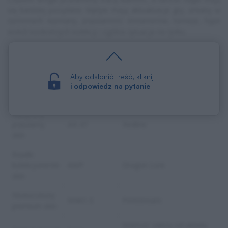
się bardziej pożądane. Wpływ mają aktualizacje gry, zmiany w
systemach wymiany, popularność streamerów, turnieje, hype
wokół konkretnych kolekcji i ogólna sytuacja na rynku.
W praktyce skiny można podzielić na kilka typów:
Aby odsłonić treść, kliknij
Dlaczego może mieć
i odpowiedz na pytanie
Typ skina
Przykład
wartość
Klasyczny
popularny
AK-47
Redline
skin
Rzadki
kolekcjonerski
AWP
Dragon Lore
skin
Nowoczesny
M4A1-S
Printstream
premium skin
Wartość zależy od układu