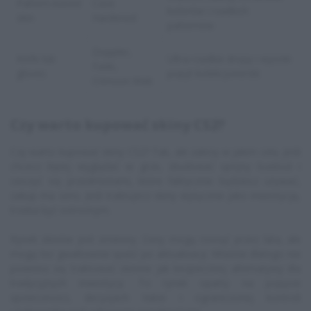
Pattern-based
Case
kolorów i rzadkich
skin
Hardened
patternów
Doppler,
Knife lub
Ultra-rzadkie dropy i wysoki
Fade,
gloves
popyt kolekcjonerski
Crimson Web
Czy warto kupować skiny CS2?
Czy warto kupować skiny CS2? Tak, ale zależy w jakim celu. Jeśli
chcesz lepiej wyglądać w grze, zbudować spójny loadout i
cieszyć się przedmiotami, które faktycznie będziesz używać,
zakup ma sens. Jeśli traktujesz skiny wyłącznie jako inwestycję,
trzeba być ostrożnym.
Rynek skinów jest zmienny. Ceny mogą rosnąć przez lata, ale
mogą też gwałtownie spaść po aktualizacji. Właśnie dlatego nie
powinno się traktować skinów jak bezpiecznej alternatywy dla
tradycyjnych inwestycji. To rynek oparty na popycie
społeczności, decyzjach Valve i ograniczonej kontroli