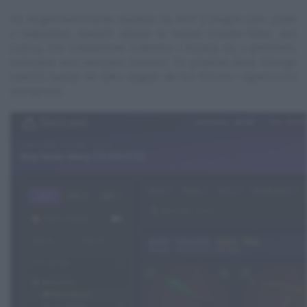
Na drugim końcu rynku znajduje się AWP | Dragon Lore, jeden
z najbardziej znanych skinów w historii Counter-Strike. Jest
częścią The Cobblestone Collection i kojarzy się z prestiżem,
turniejami oraz wersjami Souvenir. To przykład skina, którego
wartość buduje nie tylko wygląd, ale też historia i ograniczona
dostępność.