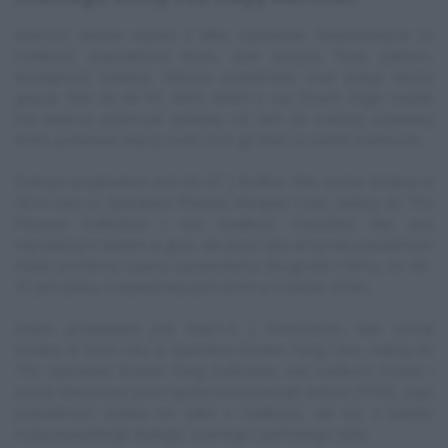
Wartość skinów wynika z kilku czynników. Najważniejsze to
rzadkość, popularność broni, stan zużycia, float, pattern,
dostępność kolekcji, historia przedmiotu oraz popyt wśród
graczy. Skin do AK-47, AWP, M4A1-S czy Desert Eagle zwykle
ma większy potencjał rynkowy niż skin do rzadziej używanej
broni, ponieważ więcej osób chce go mieć w swoim loadoucie.
Dobrym przykładem jest AK-47 | Redline. Skin został dodany w
2014 roku w Operation Phoenix Weapon Case, należy do The
Phoenix Collection i ma rzadkość Classified. Nie jest
najrzadszym skinem w grze, ale przez lata utrzymał popularność
dzięki prostemu czarno-czerwonemu designowi i temu, że AK-
47 jest jedną z najważniejszych broni w Counter-Strike.
Innym przykładem jest M4A1-S | Printstream. Skin został
dodany w 2020 roku w Operation Broken Fang Case, należy do
The Operation Broken Fang Collection, ma rzadkość Covert i
został stworzony przez społecznościowego autora JTPNZ. Jego
popularność wynika nie tylko z rzadkości, ale też z bardzo
rozpoznawalnego białego, czarnego i perłowego stylu.