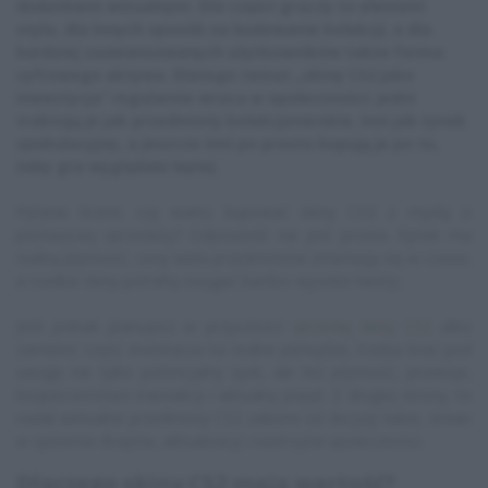
dodatkiem wizualnym. Dla części graczy to element
stylu, dla innych sposób na budowanie kolekcji, a dla
bardziej zaawansowanych użytkowników także forma
cyfrowego aktywa. Dlatego temat „skiny CS2 jako
inwestycja” regularnie wraca w społeczności: jedni
traktują je jak przedmioty kolekcjonerskie, inni jak rynek
spekulacyjny, a jeszcze inni po prostu kupują je po to,
żeby gra wyglądała lepiej.
Pytanie brzmi: czy warto kupować skiny CS2 z myślą o
późniejszej sprzedaży? Odpowiedź nie jest prosta. Rynek ma
realną płynność, ceny wielu przedmiotów zmieniają się w czasie,
a rzadkie skiny potrafią osiągać bardzo wysokie kwoty.
Jeśli jednak planujesz w przyszłości
sprzedaj skiny CS2
albo
zamienić część inventarza na realne pieniądze, trzeba brać pod
uwagę nie tylko potencjalny zysk, ale też płynność, prowizje,
bezpieczeństwo transakcji i aktualny popyt. Z drugiej strony, to
nadal wirtualne przedmioty CS2 zależne od decyzji Valve, zmian
w systemie dropów, aktualizacji i nastrojów społeczności.
Dlaczego skiny CS2 mają wartość?