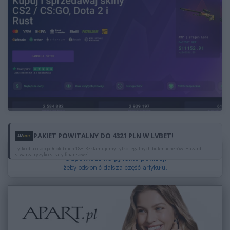
PAKIET POWITALNY DO 4321 PLN W LVBET!
Dzięki reklamom możesz czytać za darmo.
Tylko dla osób pełnoletnich 18+. Reklamujemy tylko legalnych bukmacherów. Hazard
stwarza ryzyko straty finansowej.
Odpowiedz na pytanie poniżej
,
żeby odsłonić dalszą część artykułu.