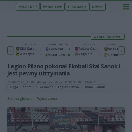
MECZE DZIŚ
WYNIKI LIVE
TRANSMISJE
NEWSY
WYNIKI NA ŻYWO
 MECZU
ODWOŁANY
KONIEC MECZU
ODWOŁANY
KONIEC MECZU
1
GKS Katowice
-
3
Raków Częstochowa
-
2
Bruk-Bet Termalica Nieciecza
Lech Poznań
Śląsk II Wrocław
‹
›
Wieczysta Kraków
-
Zagłębie Lubin
-
2
0
0
Warta Poznań
Piast Gliwice
Górnik Łęczna
Legion Pilzno pokonał Ekoball Stal Sanok i
jest pewny utrzymania
03.06.2026, 23:06
|
Autor:
Redakcja
|
PODOBNE TEMATY:
4 liga
sport
piłka nożna
Legion Pilzno
Ekoball Sanok
Strona główna
Wydarzenia