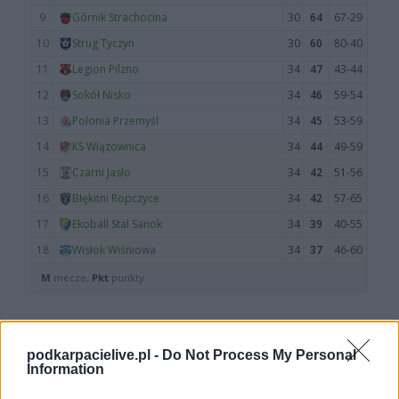
podkarpacielive.pl -
Do Not Process My Personal
Więcej o meczu:
Legion Pilzno - Ekoball Stal Sanok
Information
Więcej o lidze:
IV liga podkarpacka