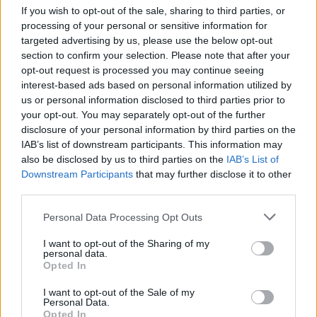
If you wish to opt-out of the sale, sharing to third parties, or
Z TEGO MECZU
processing of your personal or sensitive information for
targeted advertising by us, please use the below opt-out
Transmisja i informacje meczowe powiązane z tym spotkaniem:
section to confirm your selection. Please note that after your
opt-out request is processed you may continue seeing
TRANSMISJA
interest-based ads based on personal information utilized by
Legion Pilzno - Ekoball Stal Sanok
transmisja na żywo. Gdzie oglądać?
us or personal information disclosed to third parties prior to
(03.06.2026)
your opt-out. You may separately opt-out of the further
disclosure of your personal information by third parties on the
CZYTAJ TAKŻE
IAB’s list of downstream participants. This information may
also be disclosed by us to third parties on the
IAB’s List of
Downstream Participants
that may further disclose it to other
third parties.
2026-08-09 22:34
Please note that this website/app uses one or more Google
SKRÓT MECZU:
Personal Data Processing Opt Outs
2026-08-09 19:08
services and may gather and store information including but
Sokół Sieniawa -
Pogrom w
not limited to your visit or usage behaviour. You may click to
I want to opt-out of the Sharing of my
Ekoball Stal Sanok
Sieniawie. Ekoball
personal data.
grant or deny consent to Google and its third-party tags to
0-5 [WIDEO]
Stal rozbiła Sokoła
Opted In
use your data for below specified purposes in below Google
consent section.
I want to opt-out of the Sale of my
Personal Data.
Opted In