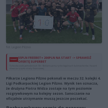
fot. Legion Pilzno
55PLN FREEBET+ 200PLN NA START -> SPRAWDŹ
OFERTĘ SUPERBET
Tylko dla osób pełnoletnich 18+. Reklamujemy tylko legalnych bukmacherów. Hazard
stwarza ryzyko straty finansowej.
Piłkarze Legionu Pilzno pokonali w meczu 32. kolejki 4.
Ligi Podkarpackiej Legion Pilzno. Wynik ten oznacza,
że drużyna Piotra Widza zostaje na tym poziomie
rozgrywkowym na kolejny sezon. Sanoczanie na
oficjalnie utrzymanie muszą jeszcze poczekać.
Bezbramkowy remis do przerwy