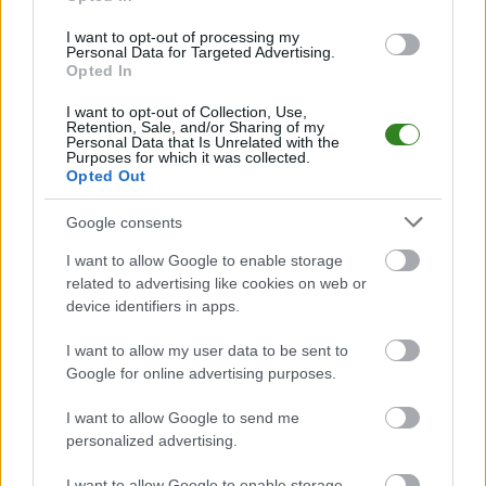
2026-08-05 20:27
I want to opt-out of processing my
Personal Data for Targeted Advertising.
Jhonier Villamoro
Opted In
Becerra nowym
zawodnikiem
I want to opt-out of Collection, Use,
Ekoball Stali Sanok
Retention, Sale, and/or Sharing of my
Personal Data that Is Unrelated with the
Purposes for which it was collected.
Opted Out
KOMENTARZE
Google consents
Uwaga!
I want to allow Google to enable storage
Teraz komentarze są domyślnie ukryte, aby
⚠
related to advertising like cookies on web or
poprawić komfort korzystania z serwisu. Kliknij
device identifiers in apps.
przycisk „Zobacz komentarze”, aby je wyświetlić i
dołączyć do dyskusji.
I want to allow my user data to be sent to
Google for online advertising purposes.
Zobacz komentarze
I want to allow Google to send me
personalized advertising.
I want to allow Google to enable storage