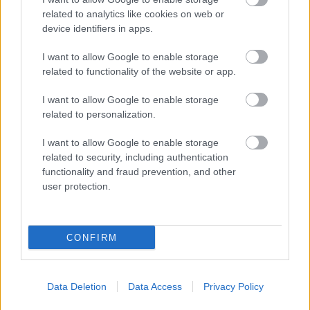
NASTĘPNY ARTYKUŁ
related to analytics like cookies on web or
2026-06-04 08:30
device identifiers in apps.
Żuraw Żurawiczki - GKS Zarzecze
transmisja na żywo. Gdzie oglądać?
I want to allow Google to enable storage
(04.06.2026)
related to functionality of the website or app.
I want to allow Google to enable storage
related to personalization.
Asseco Resovia
Developres Rzeszów
|
|
ITA TOOLS Stal Mielec
Cellfast Wilki Krosno
|
|
I want to allow Google to enable storage
Texom Stal Rzeszów
Stal Mielec
Motor Lublin
|
|
|
related to security, including authentication
Stal Rzeszów
Stal Stalowa Wola
Wisła Kraków
Resovia
|
|
|
|
functionality and fraud prevention, and other
Wieczysta Kraków
Sandecja Nowy Sącz
Siarka Tarnobrzeg
|
|
|
user protection.
Wisłoka Dębica
4 liga podkarpacka
JKS Jarosław
|
|
|
Karpaty Krosno
CONFIRM
Mecze dziś
Wyniki LIVE
Transmisje
O nas
Kontakt
|
|
|
|
|
Polityka prywatności
pehasports.com
| Polecamy:
|
kartki okolicznościowe
Data Deletion
Data Access
Privacy Policy