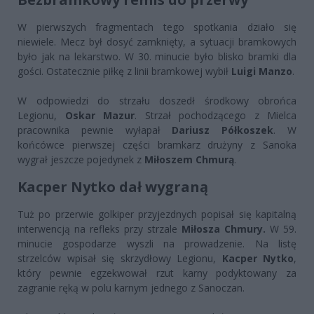
W pierwszych fragmentach tego spotkania działo się
niewiele. Mecz był dosyć zamknięty, a sytuacji bramkowych
było jak na lekarstwo. W 30. minucie było blisko bramki dla
gości. Ostatecznie piłkę z linii bramkowej wybił
Luigi Manzo
.
W odpowiedzi do strzału doszedł środkowy obrońca
Legionu,
Oskar Mazur
. Strzał pochodzącego z Mielca
pracownika pewnie wyłapał
Dariusz Półkoszek
. W
końcówce pierwszej części bramkarz drużyny z Sanoka
wygrał jeszcze pojedynek z
Miłoszem Chmurą
.
Kacper Nytko dał wygraną
Tuż po przerwie golkiper przyjezdnych popisał się kapitalną
interwencją na refleks przy strzale
Miłosza Chmury.
W 59.
minucie gospodarze wyszli na prowadzenie. Na listę
strzelców wpisał się skrzydłowy Legionu,
Kacper Nytko
,
który pewnie egzekwował rzut karny podyktowany za
zagranie ręką w polu karnym jednego z Sanoczan.