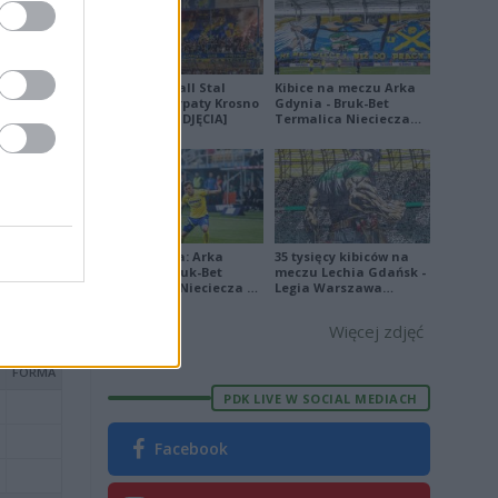
Derby Ekoball Stal
Kibice na meczu Arka
Sanok - Karpaty Krosno
Gdynia - Bruk-Bet
na remis [ZDJĘCIA]
Termalica Nieciecza
[ZDJĘCIA]
zej stronie
Ekstraklasa: Arka
35 tysięcy kibiców na
Gdynia - Bruk-Bet
meczu Lechia Gdańsk -
Termalica Nieciecza 2-
Legia Warszawa
3 [ZDJĘCIA]
[OPRAWA, ZDJĘCIA]
Więcej zdjęć
PDK LIVE W SOCIAL MEDIACH
Facebook