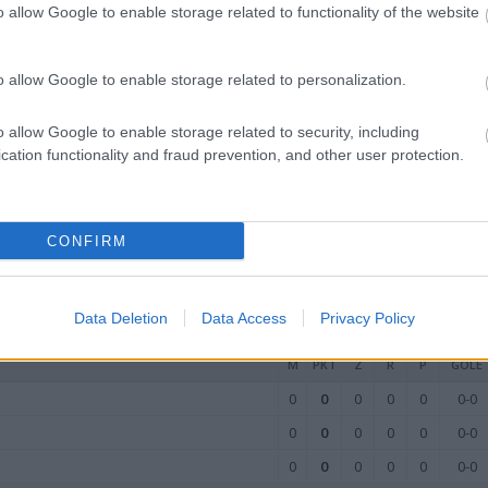
o allow Google to enable storage related to functionality of the website
o allow Google to enable storage related to personalization.
o allow Google to enable storage related to security, including
cation functionality and fraud prevention, and other user protection.
arodowe towarzyskie, sprawdź również sekcję
wyniki na żywo
. Na nas
Zobacz również inne
transmisje na żywo
.
CONFIRM
a:
bela / statystyki)
Data Deletion
Data Access
Privacy Policy