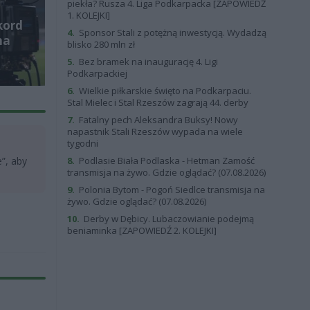
piekła? Rusza 4. Liga Podkarpacka [ZAPOWIEDŹ
1. KOLEJKI]
kord
4.
Sponsor Stali z potężną inwestycją. Wydadzą
na
blisko 280 mln zł
5.
Bez bramek na inaugurację 4. Ligi
Podkarpackiej
6.
Wielkie piłkarskie święto na Podkarpaciu.
Stal Mielec i Stal Rzeszów zagrają 44. derby
7.
Fatalny pech Aleksandra Buksy! Nowy
napastnik Stali Rzeszów wypada na wiele
tygodni
8.
Podlasie Biała Podlaska - Hetman Zamość
”, aby
transmisja na żywo. Gdzie oglądać? (07.08.2026)
9.
Polonia Bytom - Pogoń Siedlce transmisja na
żywo. Gdzie oglądać? (07.08.2026)
10.
Derby w Dębicy. Lubaczowianie podejmą
beniaminka [ZAPOWIEDŹ 2. KOLEJKI]