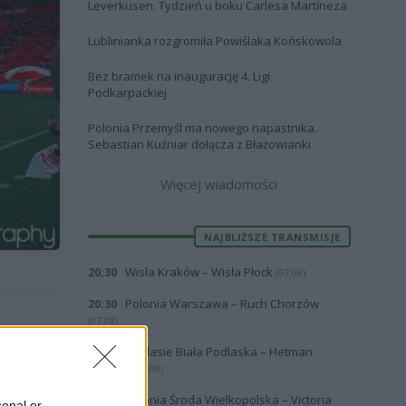
Leverkusen. Tydzień u boku Carlesa Martíneza
Lublinianka rozgromiła Powiślaka Końskowola
Bez bramek na inaugurację 4. Ligi
Podkarpackiej
Polonia Przemyśl ma nowego napastnika.
Sebastian Kuźniar dołącza z Błażowianki
Więcej wiadomości
NAJBLIŻSZE TRANSMISJE
Wisła Kraków – Wisła Płock
20:30
(07.08)
Polonia Warszawa – Ruch Chorzów
20:30
(07.08)
Podlasie Biała Podlaska – Hetman
19:57
Zamość
(07.08)
Będzie to
Polonia Środa Wielkopolska – Victoria
19:00
sonal or