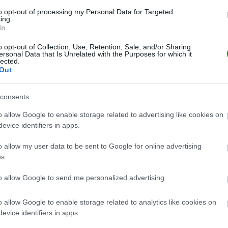
to opt-out of processing my Personal Data for Targeted
ing.
In
o opt-out of Collection, Use, Retention, Sale, and/or Sharing
ersonal Data that Is Unrelated with the Purposes for which it
lected.
Out
consents
o allow Google to enable storage related to advertising like cookies on
evice identifiers in apps.
Oglądaj transmisję
o allow my user data to be sent to Google for online advertising
s.
zerwca 2026 roku o godz. 20:45
to allow Google to send me personalized advertising.
o allow Google to enable storage related to analytics like cookies on
evice identifiers in apps.