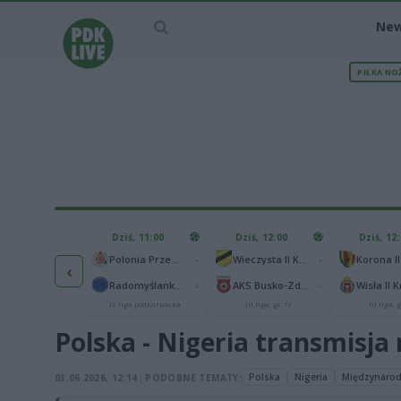
Ne
PIŁKA NO
IEC MECZU
Dziś, 11:00
Dziś, 12:00
Dziś, 12
1
Polonia Warszawa
-
-
Polonia Przemyśl
Wieczysta II Kraków
Korona II
‹
1
ch Chorzów
-
-
Radomyślanka Radomyśl Wielki
AKS Busko-Zdrój
Wisła II 
I liga
IV liga podkarpacka
III liga, gr. IV
III liga, g
Polska - Nigeria transmisja 
Polska
Nigeria
Międzynarod
03.06.2026, 12:14
|
PODOBNE TEMATY: