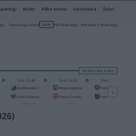
Sparingi
Kluby
Piłka nożna
Siatkówka
Żużel
iga
TauronLiga Kobiet
ŻUŻEL
PGE Ekstraliga
Metalkas 2. Ekstraliga
WYNIKI NA ŻYWO
Dziś, 15:00
Dziś, 15:30
Dziś, 15:30
-
-
-
-
Chełmianka Chełm
Miedź Legnica
Puszcza Niepołomice
›
-
-
-
-
Sokół Kolbuszowa Dolna
Pogoń Grodzisk Mazowiecki
Odra Opole
III liga, gr. IV
I liga
I liga
026)