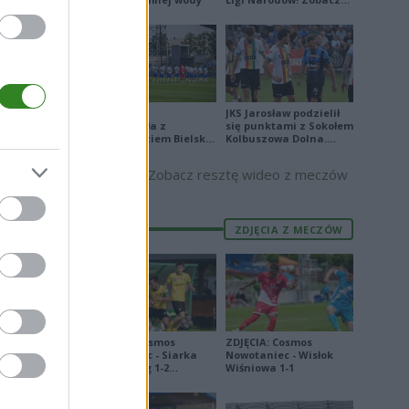
skrót
Stal Mielec
JKS Jarosław podzielił
zremisowała z
się punktami z Sokołem
Podbeskidziem Bielsko-
Kolbuszowa Dolna.
Biała. Zobacz skrót
Zobacz skrót
Zobacz resztę wideo z meczów
ZDJĘCIA Z MECZÓW
ZDJĘCIA: Cosmos
ZDJĘCIA: Cosmos
Nowotaniec - Siarka
Nowotaniec - Wisłok
Tarnobrzeg 1-2
Wiśniowa 1-1
[PUCHAR POLSKI]