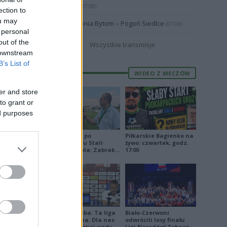
Września
(07.08)
ection to
ou may
Polonia Bytom – Pogoń Siedlce
18:00
(07.08)
Transmisja
 personal
out of the
Wszystkie transmisje
 downstream
B’s List of
WIDEO Z MECZÓW
er and store
to grant or
ed purposes
Jakub Jeleń po
Piłkarskie Bagienko na
odpadnięciu Stali
żywo: czwartek, godz.
Stalowa Wola: Zabrakło
17:00
doświadczenia
ki -
afikę.
Damian Skiba: Ta liga
Biało-Czerwoni
jest brutalna. Dla nas
odwrócili losy finału
to kubeł zimnej wody
Ligi Narodów! Zobacz