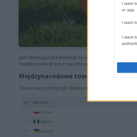
I want t
or app.
I want t
I want t
authenti
Jeśli interesują Cię transmisje na żywo z meczów Międzyn
znajdziesz relacje live z meczów od Ekstraklasy do 4 ligi. 
Międzynarodowe towarzyskie – tabel
Zobacz więcej statystyk:
Międzynarodowe towarzyskie (ta