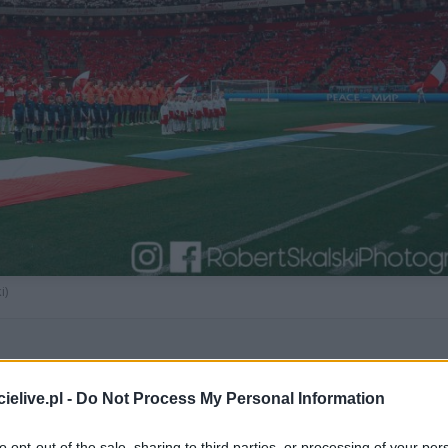
i)
warza ryzyko straty finansowej.
elive.pl -
Do Not Process My Personal Information
geria? Spotkanie w środę, 3 czerwca 2026 roku o godz. 20:45. 
to opt-out of the sale, sharing to third parties, or processing of your per