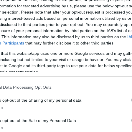
misję?
formation for targeted advertising by us, please use the below opt-out s
r selection. Please note that after your opt-out request is processed y
w internecie. Początek spotkania zaplanowano na godz.
20:45
. 
eing interest-based ads based on personal information utilized by us or
disclosed to third parties prior to your opt-out. You may separately opt-
losure of your personal information by third parties on the IAB’s list of
. This information may also be disclosed by us to third parties on the
IA
Participants
that may further disclose it to other third parties.
 that this website/app uses one or more Google services and may gath
including but not limited to your visit or usage behaviour. You may click 
 to Google and its third-party tags to use your data for below specifi
ogle consent section.
l Data Processing Opt Outs
ia oraz zapowiedzi Jana Urbana można spodziewać się następującej
o opt-out of the Sharing of my personal data.
 - Norbert Wojtuszek, Piotr Zieliński, Bartosz Kapustka, Nicola Zalews
In
i
o opt-out of the Sale of my Personal Data.
możesz obejrzeć online. By przejść do transmisji kliknij w poniższą gr
In