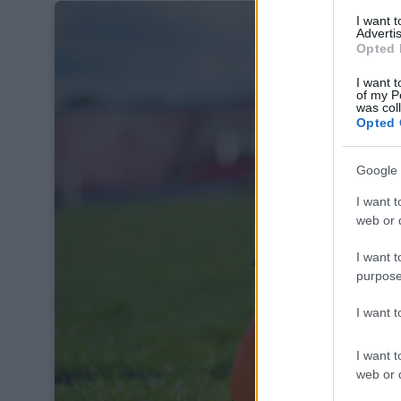
I want 
Advertis
Opted 
I want t
of my P
was col
Opted 
Google 
I want t
web or d
I want t
purpose
w środę, 3 c
I want 
I want t
web or d