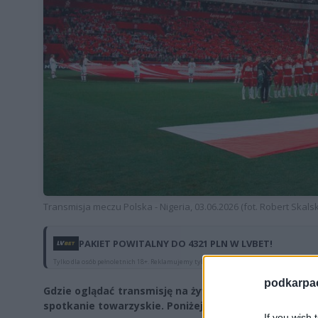
Transmisja meczu Polska - Nigeria, 03.06.2026 (fot. Robert Skalsk
PAKIET POWITALNY DO 4321 PLN W LVBET!
Tylko dla osób pełnoletnich 18+. Reklamujemy tylko legalnych bukmacherów. Hazard st
podkarpaci
Gdzie oglądać transmisję na żywo z meczu Polska - Ni
spotkanie towarzyskie. Poniżej szczegóły transmisji.
If you wish 