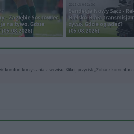
2026-08-04 22:36
Sandecja Nowy Sącz - Re
:37
y - Zagłębie Sosnowiec
Bielsko-Biała transmisja 
ja na żywo. Gdzie
żywo. Gdzie oglądać?
 (05.08.2026)
(05.08.2026)
ć komfort korzystania z serwisu. Kliknij przycisk „Zobacz komentarze