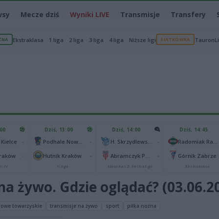
wsy
Mecze dziś
Wyniki LIVE
Transmisje
Transfery
ŻNA
Ekstraklasa
1 liga
2 liga
3 liga
4 liga
Niższe ligi
SIATKÓWKA
TauronL
:00
Dziś, 13:00
Dziś, 14:00
Dziś, 14:45
-
-
-
 Kielce
Podhale Nowy Targ
H. Skrzydlewska Orzeł Łódź
Radomiak Radom
-
-
-
Kraków
Hutnik Kraków
Abramczyk Polonia Bydgoszcz
Górnik Zabrze
r. IV
II liga
Metalkas 2. Ekstraliga
Ekstraklasa
na żywo. Gdzie oglądać? (03.06.2
owe towarzyskie
transmisje na żywo
sport
piłka nożna