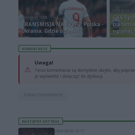
2026-08-04 22
GKS Tych
2026-05-31 13:28
TRANSMISJA NA ŻYWO: Polska -
transmis
Ukraina. Gdzie oglądać?
oglądać?
KOMENTARZE
Uwaga!
⚠
Teraz komentarze są domyślnie ukryte, aby poprawi
je wyświetlić i dołączyć do dyskusji.
Zobacz komentarze
NASTĘPNY ARTYKUŁ
2026-06-03 12:17