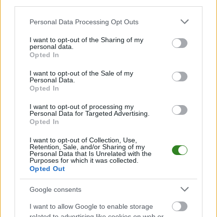
third parties.
2026-06-06 23:29
Please note that this website/app uses one or more Google
Personal Data Processing Opt Outs
Chorwacka siatkarka
2026-06-04 18:38
services and may gather and store information including but
zagra w
DevelopRes Rzeszów
not limited to your visit or usage behaviour. You may click to
I want to opt-out of the Sharing of my
personal data.
DevelopResie
ma nową środkową!
grant or deny consent to Google and its third-party tags to
Opted In
Rzeszów. To
To reprezentantka
use your data for below specified purposes in below Google
consent section.
mistrzyni Portugalii
Ukrainy
I want to opt-out of the Sale of my
Personal Data.
Opted In
I want to opt-out of processing my
2026-04-29 22:50
Personal Data for Targeted Advertising.
Rysice nie obroniły
Opted In
mistrzowskiego
I want to opt-out of Collection, Use,
tytułu! PGE
Retention, Sale, and/or Sharing of my
Budowlani Łódź ze
Personal Data that Is Unrelated with the
Purposes for which it was collected.
złotem TAURON Ligi
Opted Out
Google consents
KOMENTARZE
I want to allow Google to enable storage
Uwaga!
related to advertising like cookies on web or