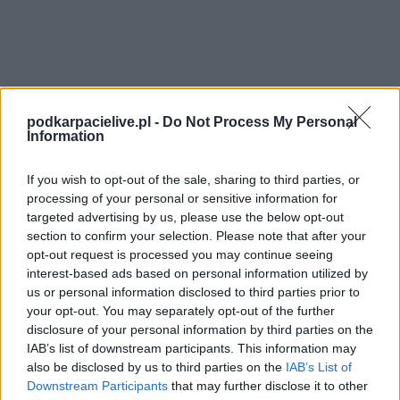
Niedawno zakończone rozgrywki były przełomowe dla 28-letniej
zawodniczki. Wraz z Budowlanymi sięgnęła po podwójną
podkarpacielive.pl -
Do Not Process My Personal
koronę: mistrzostwo Polski oraz Puchar Polski w Elblągu, gdzie
Information
została wybrana najlepszą rozgrywającą.
If you wish to opt-out of the sale, sharing to third parties, or
Transfer
Alicji Grabki
jest ważnym wydarzeniem dla
processing of your personal or sensitive information for
rzeszowskiego klubu. Pokazuje to, że mimo sporych zmian (w
targeted advertising by us, please use the below opt-out
kadrze zabraknie aż... 9 siatkarek z poprzednich rozgrywek), na
section to confirm your selection. Please note that after your
Podpromiu myślą o odzyskaniu tytułu najlepszej drużyny w
opt-out request is processed you may continue seeing
TAURON Lidze. Pomóc ma w tym reprezentantka Polski, która
interest-based ads based on personal information utilized by
zastąpi... inną reprezentantkę "Biało-czerwonych".
us or personal information disclosed to third parties prior to
your opt-out. You may separately opt-out of the further
Więcej o lidze:
TauronLiga Kobiet
disclosure of your personal information by third parties on the
IAB’s list of downstream participants. This information may
also be disclosed by us to third parties on the
IAB’s List of
CZYTAJ TAKŻE
Downstream Participants
that may further disclose it to other