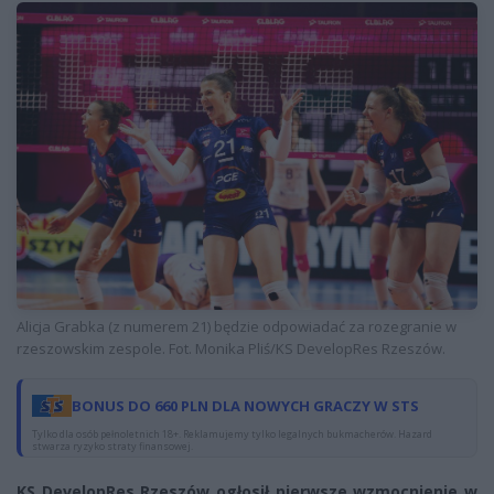
Alicja Grabka (z numerem 21) będzie odpowiadać za rozegranie w
rzeszowskim zespole. Fot. Monika Pliś/KS DevelopRes Rzeszów.
BONUS DO 660 PLN DLA NOWYCH GRACZY W STS
Tylko dla osób pełnoletnich 18+. Reklamujemy tylko legalnych bukmacherów. Hazard
stwarza ryzyko straty finansowej.
KS DevelopRes Rzeszów ogłosił pierwsze wzmocnienie w