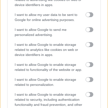
Teraz komentarze są domyślnie ukryte, aby poprawić
device identifiers in apps.
⚠
komfort korzystania z serwisu. Kliknij przycisk
„Zobacz komentarze”, aby je wyświetlić i dołączyć do
I want to allow my user data to be sent to
dyskusji.
Google for online advertising purposes.
I want to allow Google to send me
Zobacz komentarze
personalized advertising.
I want to allow Google to enable storage
related to analytics like cookies on web or
device identifiers in apps.
NASTĘPNY ARTYKUŁ
2026-06-02 23:26
I want to allow Google to enable storage
Krystian Wachowiak nie będzie dłużej
related to functionality of the website or app.
piłkarzem Stali Rzeszów
I want to allow Google to enable storage
related to personalization.
Asseco Resovia
Developres Rzeszów
ITA TOOLS Stal Mielec
I want to allow Google to enable storage
|
|
|
Cellfast Wilki Krosno
Texom Stal Rzeszów
Stal Mielec
related to security, including authentication
|
|
|
Motor Lublin
Stal Rzeszów
Stal Stalowa Wola
Wisła Kraków
functionality and fraud prevention, and other
|
|
|
|