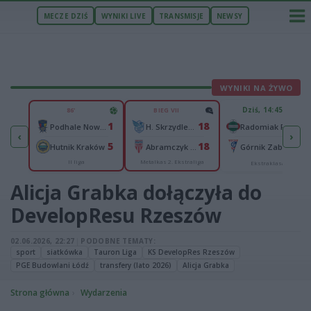
MECZE DZIŚ
WYNIKI LIVE
TRANSMISJE
NEWSY
WYNIKI NA ŻYWO
U
Dziś, 14:45
86'
BIEG VII
1
1
18
elce
-
Podhale Nowy Targ
H. Skrzydlewska Orzeł Łódź
Radomiak Radom
‹
›
2
5
18
ków
-
Hutnik Kraków
Abramczyk Polonia Bydgoszcz
Górnik Zabrze
II liga
Metalkas 2. Ekstraliga
Ekstraklasa
Alicja Grabka dołączyła do
DevelopResu Rzeszów
02.06.2026, 22:27
|
PODOBNE TEMATY:
sport
siatkówka
Tauron Liga
KS DevelopRes Rzeszów
PGE Budowlani Łódź
transfery (lato 2026)
Alicja Grabka
Strona główna
Wydarzenia