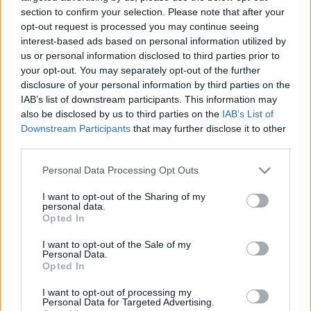
section to confirm your selection. Please note that after your
opt-out request is processed you may continue seeing
2025-07-23 14:30
interest-based ads based on personal information utilized by
Michał Kitliński
2025-07-23 12:59
us or personal information disclosed to third parties prior to
Matija Kavcic
znalazł nowym klub.
your opt-out. You may separately opt-out of the further
nowym piłkarzem
Trafi do beniaminka
disclosure of your personal information by third parties on the
FKS Stali Mielec
3 ligi
IAB’s list of downstream participants. This information may
also be disclosed by us to third parties on the
IAB’s List of
Downstream Participants
that may further disclose it to other
third parties.
Please note that this website/app uses one or more Google
2025-07-23 14:53
Personal Data Processing Opt Outs
services and may gather and store information including but
Martin Geci opuszcza
not limited to your visit or usage behaviour. You may click to
I want to opt-out of the Sharing of my
Cosmos. Trafił do
2025-07-23 17:41
personal data.
grant or deny consent to Google and its third-party tags to
innego
Młody defensor
Opted In
use your data for below specified purposes in below Google
czwartoligowca
dołączył do Wisłoki
consent section.
I want to opt-out of the Sale of my
Personal Data.
Opted In
I want to opt-out of processing my
2025-07-25 23:07
Personal Data for Targeted Advertising.