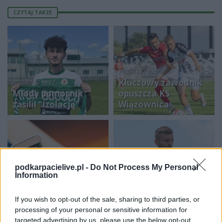
CZYTAJ TAKŻE
2025-07-22 19:05
Kluczowy zawodnik
2025-07-22 18:27
Młody pomocnik
opuszcza KS
zasilił "Izolację"
Wiązownica
2025-07-23 12:34
Błażowianka
2025-07-22 22:57
podkarpacielive.pl -
Do Not Process My Personal
Information
Freebet bez depozytu
Błażowa pokonała
– co to takiego? Jak
LKS Jasionka w
obstawiać?
sparingu
If you wish to opt-out of the sale, sharing to third parties, or
processing of your personal or sensitive information for
targeted advertising by us, please use the below opt-out