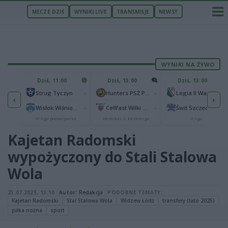
MECZE DZIŚ
WYNIKI LIVE
TRANSMISJE
NEWSY
WYNIKI NA ŻYWO
U
Dziś, 11:00
Dziś, 13:00
Dziś, 13:00
2
Podbeskidzie Bielsko-Biała
-
-
-
Strug Tyczyn
Hunters PSŻ Poznań
Legia II Warszawa
‹
›
2
sk
-
-
-
Wisłok Wiśniowa
Cellfast Wilki Krosno
Świt Szczecin
IV liga podkarpacka
Metalkas 2. Ekstraliga
II liga
Kajetan Radomski
wypożyczony do Stali Stalowa
Wola
23.07.2025, 13:10
|
Autor:
Redakcja
|
PODOBNE TEMATY:
Kajetan Radomski
Stal Stalowa Wola
Widzew Łódź
transfery (lato 2025)
piłka nożna
sport