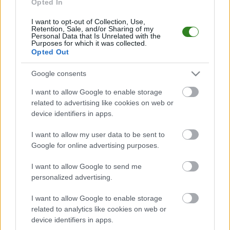
Opted In
"Stalówka" straciła
wygraną w
I want to opt-out of Collection, Use,
dramatycznych
Retention, Sale, and/or Sharing of my
Personal Data that Is Unrelated with the
okolicznościach
Purposes for which it was collected.
Opted Out
KOMENTARZE
Google consents
Uwaga!
I want to allow Google to enable storage
related to advertising like cookies on web or
Teraz komentarze są domyślnie ukryte, aby poprawić
⚠
device identifiers in apps.
komfort korzystania z serwisu. Kliknij przycisk
„Zobacz komentarze”, aby je wyświetlić i dołączyć do
I want to allow my user data to be sent to
dyskusji.
Google for online advertising purposes.
Zobacz komentarze
I want to allow Google to send me
personalized advertising.
I want to allow Google to enable storage
related to analytics like cookies on web or
NASTĘPNY ARTYKUŁ
device identifiers in apps.
2025-07-23 14:30