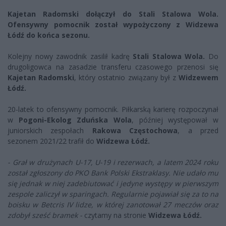
Kajetan Radomski dołączył do Stali Stalowa Wola.
Ofensywny pomocnik został wypożyczony z Widzewa
Łódź do końca sezonu.
Kolejny nowy zawodnik zasilił kadrę
Stali Stalowa Wola.
Do
drugoligowca na zasadzie transferu czasowego przenosi się
Kajetan Radomski
, który ostatnio związany był z
Widzewem
Łódź.
20-latek to ofensywny pomocnik. Piłkarską karierę rozpoczynał
w
Pogoni-Ekolog Zduńska Wola
, później występował w
juniorskich zespołach
Rakowa Częstochowa
, a przed
sezonem 2021/22 trafił do
Widzewa Łódź.
- Grał w drużynach U-17, U-19 i rezerwach, a latem 2024 roku
został zgłoszony do PKO Bank Polski Ekstraklasy. Nie udało mu
się jednak w niej zadebiutować i jedyne występy w pierwszym
zespole zaliczył w sparingach. Regularnie pojawiał się za to na
boisku w Betcris IV lidze, w której zanotował 27 meczów oraz
zdobył sześć bramek -
czytamy na stronie
Widzewa Łódź.