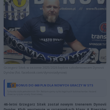
Grzegorz Sitek w sezonie 2025/2026 będzie szkoleniowcem Dynovii
Dynów (fot. facebook.com/dynoviadynow)
BONUS DO 660 PLN DLA NOWYCH GRACZY W STS
Tylko dla osób pełnoletnich 18+. Reklamujemy tylko legalnych bukmacherów. Hazard
stwarza ryzyko straty finansowej.
46-letni Grzegorz Sitek został nowym trenerem Dynovii
Dynów. Klub występuje w rozgrywkach klasy A Rzeszów