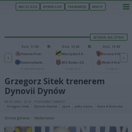
MECZE DZIŚ
WYNIKI LIVE
TRANSMISJE
NEWSY
WYNIKI NA ŻYWO
U
Dziś, 11:00
Dziś, 12:00
Dziś, 12:00
1
Polonia Warszawa
-
-
-
Polonia Przemyśl
Wieczysta II Kraków
Korona II Kielce
‹
›
1
ów
-
-
-
Radomyślanka Radomyśl Wielki
AKS Busko-Zdrój
Wisła II Kraków
IV liga podkarpacka
III liga, gr. IV
III liga, gr. IV
Grzegorz Sitek trenerem
Dynovii Dynów
06.07.2025, 12:13
|
PODOBNE TEMATY:
Grzegorz Sitek
Dynovia Dynów
sport
piłka nożna
klasa A Rzeszów
Strona główna
Wydarzenia