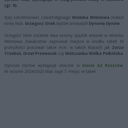
(gr. II).
Były szkoleniowiec czwartoligowgo
Wisłoka Wiśniowa
znalazł
nowy klub.
Grzegorz
Sitek
będzie prowadził
Dynovię Dynów
.
Grzegorz Sitek ostatnie dwa sezony spędził własnie w Wisłoku
Wiśniowa. Dwukrotnie zajmował miejsce w środku tabeli. W
przeszłości pracował także m.in. w takich klubach jak
Zorza
Trzeboś
,
Orzeł Przeworsk
czy
Wólczanka Wólka Pełkińska
.
Dynovia Dynów występuje obecnie w
klasie A2 Rzeszów
.
W sezonie 2024/2025 klub zajął 7. miejsc w tabeli.