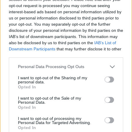
opt-out request is processed you may continue seeing
interest-based ads based on personal information utilized by
us or personal information disclosed to third parties prior to
your opt-out. You may separately opt-out of the further
disclosure of your personal information by third parties on the
CZYTAJ TAKŻE
IAB’s list of downstream participants. This information may
also be disclosed by us to third parties on the
IAB’s List of
Downstream Participants
that may further disclose it to other
third parties.
2024-09-19 10:35
Please note that this website/app uses one or more Google
Personal Data Processing Opt Outs
Grzegorz Sitek: Z
2025-06-21 13:59
services and may gather and store information including but
drugiej połowy
Grzegorz Sitek
not limited to your visit or usage behaviour. You may click to
I want to opt-out of the Sharing of my
personal data.
jestem zadowolony,
zrezygnował z pracy
grant or deny consent to Google and its third-party tags to
Opted In
z pierwszej – nie
w czwartoligowcu
use your data for below specified purposes in below Google
consent section.
I want to opt-out of the Sale of my
Personal Data.
Opted In
I want to opt-out of processing my
Personal Data for Targeted Advertising.
2020-09-11 12:09
Opted In