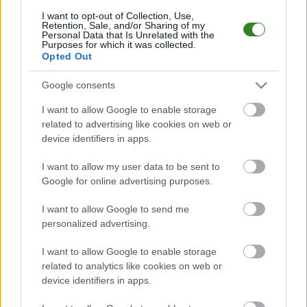
Grzegorz Sitek nie
2025-07-06 23:07
poprowadzi już Orła
Plan sparingów ŁKS-u
I want to opt-out of Collection, Use,
Retention, Sale, and/or Sharing of my
Przeworsk!
Łowisko (lato 2025)
Personal Data that Is Unrelated with the
Purposes for which it was collected.
Opted Out
KOMENTARZE
Google consents
Uwaga!
I want to allow Google to enable storage
Teraz komentarze są domyślnie ukryte, aby poprawić
related to advertising like cookies on web or
⚠
komfort korzystania z serwisu. Kliknij przycisk
device identifiers in apps.
„Zobacz komentarze”, aby je wyświetlić i dołączyć do
dyskusji.
I want to allow my user data to be sent to
Google for online advertising purposes.
Zobacz komentarze
I want to allow Google to send me
personalized advertising.
I want to allow Google to enable storage
NASTĘPNY ARTYKUŁ
related to analytics like cookies on web or
device identifiers in apps.
2025-07-06 15:10
Janusz Ślączka nie jest już trenerem