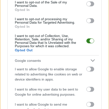
consent section.
gr. J - MŚ 2026 - ostatnie wyniki i najbliższe mecze
I want to opt-out of the Sale of my
Personal Data.
Opted In
Na tej stronie znajdziesz
ostatnio rozegrane spotkania
oraz
nadchodzące mecze
fazy grupowej gr. J - MŚ 2026, z godziną
I want to opt-out of processing my
rozpoczęcia i wynikami.
Personal Data for Targeted Advertising.
Opted In
Serwis
PodkarpacieLive.pl
pozwala śledzić wyniki reprezentacji,
sprawdzać terminy kolejnych meczów i być na bieżąco z Mistrzostwami
I want to opt-out of Collection, Use,
Świata 2026.
Retention, Sale, and/or Sharing of my
Personal Data that Is Unrelated with the
Purposes for which it was collected.
Opted Out
DRUŻYNY - GR. J - MŚ 2026
Zestawienie klubów w gr. J - MŚ 2026. Kliknij drużynę, by przejść do
Google consents
wyników, terminarza i statystyk.
I want to allow Google to enable storage
related to advertising like cookies on web or
device identifiers in apps.
Algieria
Argentyna
I want to allow my user data to be sent to
Google for online advertising purposes.
I want to allow Google to send me
Austria
Jordania