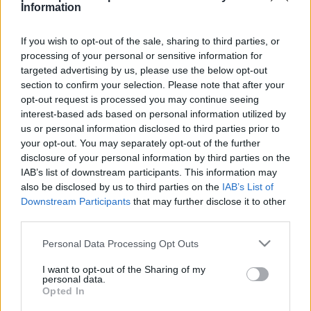
Information
GR. J - MŚ 2026 (ŚRODA, 17 CZERWCA 2026)
Argentyna
3
FT
TV
If you wish to opt-out of the sale, sharing to third parties, or
Algieria
0
processing of your personal or sensitive information for
Austria
3
FT
TV
Jordania
1
targeted advertising by us, please use the below opt-out
section to confirm your selection. Please note that after your
opt-out request is processed you may continue seeing
interest-based ads based on personal information utilized by
us or personal information disclosed to third parties prior to
your opt-out. You may separately opt-out of the further
disclosure of your personal information by third parties on the
IAB’s list of downstream participants. This information may
also be disclosed by us to third parties on the
IAB’s List of
Downstream Participants
that may further disclose it to other
third parties.
Please note that this website/app uses one or more Google
Personal Data Processing Opt Outs
services and may gather and store information including but
not limited to your visit or usage behaviour. You may click to
I want to opt-out of the Sharing of my
personal data.
grant or deny consent to Google and its third-party tags to
Opted In
use your data for below specified purposes in below Google