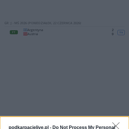
GR. J - MŚ 2026 (PONIEDZIAŁEK, 22 CZERWCA 2026)
Argentyna
2
FT
TV
Austria
0
podkarpacielive.pl -
Do Not Process My Personal