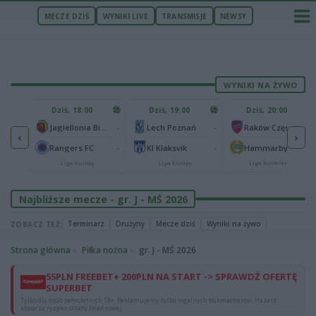
MECZE DZIŚ
WYNIKI LIVE
TRANSMISJE
NEWSY
WYNIKI NA ŻYWO
U
Dziś, 18:00
Dziś, 19:00
Dziś, 20:00
1
Ferencvaros Budapeszt
-
-
-
Jagiellonia Białystok
Lech Poznań
Raków Częstochowa
‹
›
0
ze
-
-
-
Rangers FC
KI Klaksvik
Hammarby IF
Liga Europy
Liga Europy
Liga Konferencji
Najbliższe mecze - gr. J - MŚ 2026
Terminarz
Drużyny
Mecze dziś
Wyniki na żywo
ZOBACZ TEŻ:
Strona główna
Piłka nożna
gr. J - MŚ 2026
55PLN FREEBET+ 200PLN NA START -> SPRAWDŹ OFERTĘ
SUPERBET
Tylko dla osób pełnoletnich 18+. Reklamujemy tylko legalnych bukmacherów. Hazard
stwarza ryzyko straty finansowej.