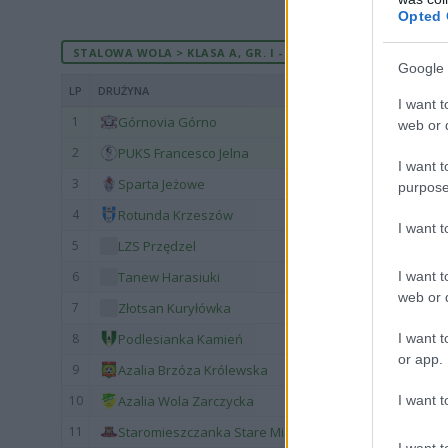
Opted 
STALOWA WOLA > KLASA A, GR. I - AKTUALNA TABELA
Google 
LP
DRUŻYNA
I want t
1
Górnovia Górno
web or d
2
PUKS Francesco Jelna
I want t
3
Sparta Jeżowe
purpose
4
Rotunda Krzeszów
I want 
5
LZS Przędzel
I want t
6
Tanew Harasiuki
web or d
7
Złotsan Kuryłówka
I want t
8
Podlesianka Kamień
or app.
9
Azalia Brzóza Królewska
I want t
10
Azalia Wola Zarczycka
11
Staromieszczanka Stare Miasto
I want t