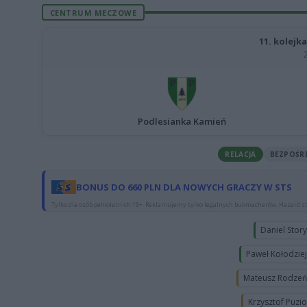
CENTRUM MECZOWE
11. kolejka
Podlesianka Kamień
RELACJA
BEZPOŚR
BONUS DO 660 PLN DLA NOWYCH GRACZY W STS
Tylko dla osób pełnoletnich 18+. Reklamujemy tylko legalnych bukmacherów. Hazard st
Daniel Stor
Paweł Kołodzie
Mateusz Rodze
Krzysztof Puzi