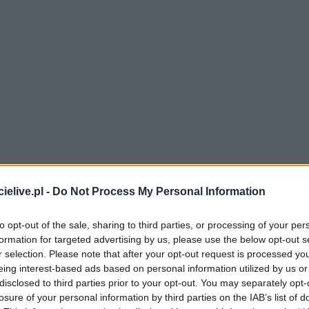
a żywo, relacja live)
elive.pl -
Do Not Process My Personal Information
Staromieszczanka Stare Miasto
w ramach 11. kolejki - Stalowa Wola > Kla
Podlesianka Kamień - Staromieszczanka Stare Miasto, a także strzelcy bramek
to opt-out of the sale, sharing to third parties, or processing of your per
formation for targeted advertising by us, please use the below opt-out s
cja TWK (tylko wynik końcowy)
r selection. Please note that after your opt-out request is processed y
anka Kamień vs. Staromieszczanka Stare Miasto
, informacje o pozostał
eing interest-based ads based on personal information utilized by us or
wek.
disclosed to third parties prior to your opt-out. You may separately opt-
ą stronę
wyniki na żywo (Ekstraklasa, 1 liga, 2 liga oraz 3 i 4 liga)
.
losure of your personal information by third parties on the IAB’s list of