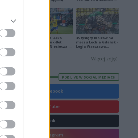
[ZDJĘCIA]
E
FORMA
6
Ekstraklasa: Arka
35 tysięcy kibiców na
Gdynia - Bruk-Bet
meczu Lechia Gdańsk -
Termalica Nieciecza 2-
Legia Warszawa
0
3 [ZDJĘCIA]
[OPRAWA, ZDJĘCIA]
8
Więcej zdjęć
6
9
PDK LIVE W SOCIAL MEDIACH
2
Facebook
8
3
YouTube
2
TikTok
7
8
Instagram