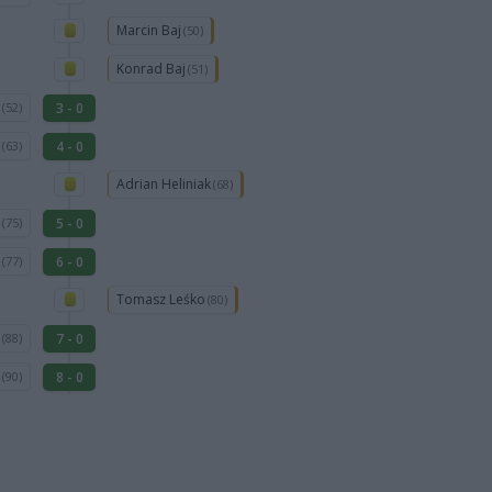
Marcin Baj
(50)
Konrad Baj
(51)
z
3 - 0
(52)
y
4 - 0
(63)
Adrian Heliniak
(68)
o
5 - 0
(75)
y
6 - 0
(77)
Tomasz Leśko
(80)
o
7 - 0
(88)
k
8 - 0
(90)