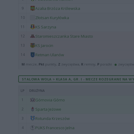
9
Azalia Brzóza Królewska
10
Złotsan Kuryłówka
11
KS Sarzyna
12
Staromieszczanka Stare Miasto
13
KS Jarocin
14
Retman Ulanów
M
mecze,
Pkt
punkty,
Z
zwycięstwa,
R
remisy,
P
porażki ·
zwycięst
STALOWA WOLA > KLASA A, GR. I - MECZE ROZEGRANE NA WY
LP
DRUŻYNA
1
Górnovia Górno
2
Sparta Jeżowe
3
Rotunda Krzeszów
4
PUKS Francesco Jelna