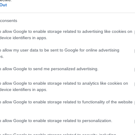
Out
ZOBACZ WIĘCEJ (17)
consents
M
PKT
Z
R
P
GOL
o allow Google to enable storage related to advertising like cookies on
26
66
21
3
2
84-1
evice identifiers in apps.
26
51
15
6
5
43-2
o allow my user data to be sent to Google for online advertising
26
50
15
5
6
74-2
s.
26
48
14
6
6
50-3
to allow Google to send me personalized advertising.
26
45
14
3
9
53-4
o allow Google to enable storage related to analytics like cookies on
26
38
12
2
12
61-6
evice identifiers in apps.
26
35
10
5
11
49-4
o allow Google to enable storage related to functionality of the website
26
34
9
7
10
64-6
26
31
8
7
11
50-6
o allow Google to enable storage related to personalization.
26
30
9
3
14
52-5
26
24
7
3
16
47-7
o allow Google to enable storage related to security, including