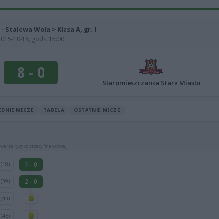
 - Stalowa Wola > Klasa A, gr. I
2015-10-18, godz. 15:00
8
-
0
Staromieszczanka Stare Miasto
EDNIE MECZE
TABELA
OSTATNIE MECZE
warza ryzyko straty finansowej.
y
1 - 0
(18)
j
2 - 0
(39)
ń
(43)
o
(45)