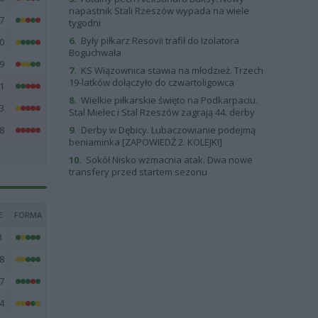
napastnik Stali Rzeszów wypada na wiele
7
tygodni
6.
Były piłkarz Resovii trafił do Izolatora
0
Boguchwała
9
7.
KS Wiązownica stawia na młodzież. Trzech
19-latków dołączyło do czwartoligowca
1
8.
Wielkie piłkarskie święto na Podkarpaciu.
3
Stal Mielec i Stal Rzeszów zagrają 44. derby
8
9.
Derby w Dębicy. Lubaczowianie podejmą
beniaminka [ZAPOWIEDŹ 2. KOLEJKI]
10.
Sokół Nisko wzmacnia atak. Dwa nowe
transfery przed startem sezonu
E
FORMA
8
8
7
4