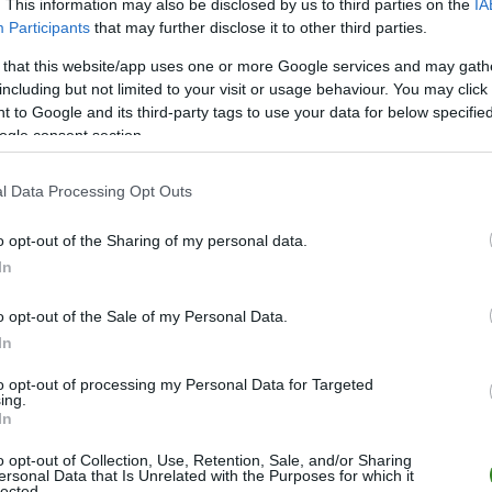
. This information may also be disclosed by us to third parties on the
IA
Participants
that may further disclose it to other third parties.
 that this website/app uses one or more Google services and may gath
including but not limited to your visit or usage behaviour. You may click 
Staromieszczanka Stare Mia
 to Google and its third-party tags to use your data for below specifi
7
wygranych
(
ogle consent section.
4
remisy (19%)
Staromieszczanka Sta
l Data Processing Opt Outs
o opt-out of the Sharing of my personal data.
In
o opt-out of the Sale of my Personal Data.
In
to opt-out of processing my Personal Data for Targeted
ing.
In
o opt-out of Collection, Use, Retention, Sale, and/or Sharing
ersonal Data that Is Unrelated with the Purposes for which it
lected.