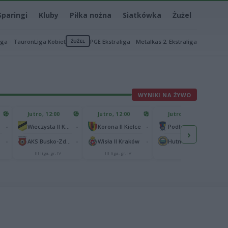
Sparingi
Kluby
Piłka nożna
Siatkówka
Żużel
iga
TauronLiga Kobiet
ŻUŻEL
PGE Ekstraliga
Metalkas 2. Ekstraliga
WYNIKI NA ŻYWO
Jutro, 12:00
Jutro, 12:00
Jutro, 13:00
-
-
-
-
Wieczysta II Kraków
Korona II Kielce
Podhale Nowy Targ
›
-
-
-
-
AKS Busko-Zdrój
Wisła II Kraków
Hutnik Kraków
III liga, gr. IV
III liga, gr. IV
II liga