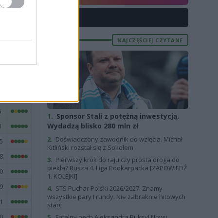
9
X
9
6
NAJCZĘŚCIEJ CZYTANE
E
FORMA
6
1.
Sponsor Stali z potężną inwestycją.
Wydadzą blisko 280 mln zł
8
2.
Doświadczony zawodnik do wzięcia. Michał
5
Kitliński rozstał się z Sokołem
8
3.
Pierwszy krok do raju czy prosta droga do
piekła? Rusza 4. Liga Podkarpacka [ZAPOWIEDŹ
0
1. KOLEJKI]
9
4.
STS Puchar Polski 2026/2027. Znamy
wszystkie pary I rundy. Nie zabraknie hitowych
1
starć
0
5.
Fatalny pech Aleksandra Buksy! Nowy