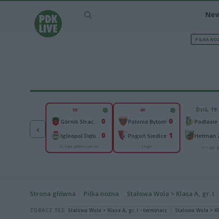
Ne
PIŁKA NO
IEC MECZU
Dziś, 19
55'
40'
65
0
0
Abramczyk Polonia Bydgoszcz
Górnik Strachocina
Polonia Bytom
‹
25
0
1
onia Piła
Igloopol Dębica
Pogoń Siedlce
IV liga podkarpacka
I liga
kas 2. Ekstraliga
III liga, g
Strona główna
Piłka nożna
Stalowa Wola > Klasa A, gr. I
ZOBACZ TEŻ
Stalowa Wola > Klasa A, gr. I - terminarz
Stalowa Wola > Kla