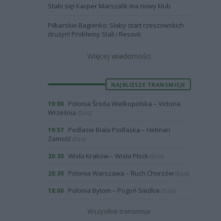
Stało się! Kacper Marszalik ma nowy klub
Piłkarskie Bagienko: Słaby start rzeszowskich
drużyn! Problemy Stali i Resovii
Więcej wiadomości
NAJBLIŻSZE TRANSMISJE
Polonia Środa Wielkopolska – Victoria
19:00
Września
(Dziś)
Podlasie Biała Podlaska – Hetman
19:57
Zamość
(Dziś)
Wisła Kraków – Wisła Płock
20:30
(Dziś)
Polonia Warszawa – Ruch Chorzów
20:30
(Dziś)
Polonia Bytom – Pogoń Siedlce
18:00
(Dziś)
Wszystkie transmisje