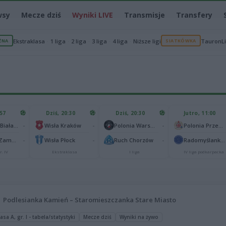
wsy
Mecze dziś
Wyniki LIVE
Transmisje
Transfery
ŻNA
Ekstraklasa
1 liga
2 liga
3 liga
4 liga
Niższe ligi
SIATKÓWKA
TauronL
:57
Dziś, 20:30
Dziś, 20:30
Jutro, 11:00
-
-
-
Podlasie Biała Podlaska
Wisła Kraków
Polonia Warszawa
Polonia Przemyśl
-
-
-
Hetman Zamość
Wisła Płock
Ruch Chorzów
Radomyślanka Radomyśl Wielki
r. IV
Ekstraklasa
I liga
IV liga podkarpacka
Podlesianka Kamień – Staromieszczanka Stare Miasto
sa A, gr. I - tabela/statystyki
Mecze dziś
Wyniki na żywo