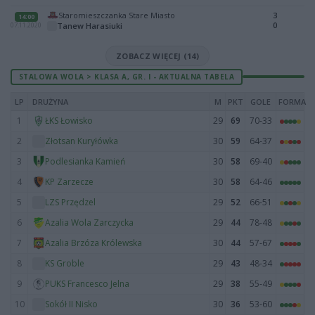
Staromieszczanka Stare Miasto
3
14:00
0
Tanew Harasiuki
07.11.2020
ZOBACZ WIĘCEJ (14)
STALOWA WOLA > KLASA A, GR. I - AKTUALNA TABELA
LP
DRUŻYNA
M
PKT
GOLE
FORMA
1
29
69
70-33
ŁKS Łowisko
2
30
59
64-37
Złotsan Kuryłówka
3
30
58
69-40
Podlesianka Kamień
4
30
58
64-46
KP Zarzecze
5
29
52
66-51
LZS Przędzel
6
29
44
78-48
Azalia Wola Zarczycka
7
30
44
57-67
Azalia Brzóza Królewska
8
29
43
48-34
KS Groble
9
29
38
55-49
PUKS Francesco Jelna
10
30
36
53-60
Sokół II Nisko