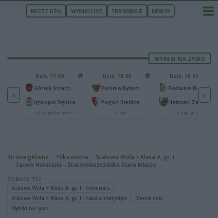
MECZE DZIŚ
WYNIKI LIVE
TRANSMISJE
NEWSY
WYNIKI NA ŻYWO
U
Dziś, 17:30
Dziś, 18:00
Dziś, 19:57
65
lonia Bydgoszcz
-
-
-
Górnik Strachocina
Polonia Bytom
Podlasie Biała Podlaska
‹
›
25
-
-
-
Igloopol Dębica
Pogoń Siedlce
Hetman Zamość
aliga
IV liga podkarpacka
I liga
III liga, gr. IV
Strona główna
Piłka nożna
Stalowa Wola > Klasa A, gr. I
Tanew Harasiuki – Staromieszczanka Stare Miasto
ZOBACZ TEŻ
Stalowa Wola > Klasa A, gr. I - terminarz
Stalowa Wola > Klasa A, gr. I - tabela/statystyki
Mecze dziś
Wyniki na żywo