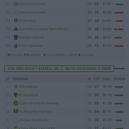
11
29
35
37-47
Górnovia Górno
12
30
35
49-68
Tanew Harasiuki
13
30
34
54-67
KS Sarzyna
14
29
28
39-83
Staromieszczanka Stare Miasto
15
30
26
40-67
Retman Ulanów
16
29
12
31-77
Advit Łętownia
M
mecze,
Pkt
punkty ·
zwycięstwo
remis
porażka
STALOWA WOLA > KLASA A, GR. I - MECZE ROZEGRANE U SIEBIE
LP
DRUŻYNA
M
PKT
GOLE
FORMA
1
14
37
38-16
ŁKS Łowisko
2
15
35
38-18
KP Zarzecze
3
15
35
41-24
Azalia Brzóza Królewska
4
15
34
35-15
Podlesianka Kamień
5
15
33
41-20
Złotsan Kuryłówka
6
15
31
42-17
Azalia Wola Zarczycka