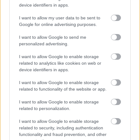
(Staromieszczanka Stare Miasto) plasują się na
16. miejscu.
device identifiers in apps.
Poniżej znajdziesz także ostatnie mecze obu drużyn oraz statystyki
I want to allow my user data to be sent to
bramkowe.
Google for online advertising purposes.
Tanew Harasiuki vs. Staromieszczanka Stare Miasto - relacja,
wynik na żywo, transmisja
I want to allow Google to send me
Wynik meczu Tanew Harasiuki - Staromieszczanka Stare Miasto znajdziesz
personalized advertising.
na naszej stronie zaraz po jego zakończeniu. Jeżeli szukasz informacji
meczowych, zajrzyj tutaj:
Tanew Harasiuki vs. Staromieszczanka
I want to allow Google to enable storage
Stare Miasto - wynik, składy, strzelcy
related to analytics like cookies on web or
Jeżeli w internecie lub TV dostępna jest
transmisja na żywo z meczu
device identifiers in apps.
Tanew Harasiuki vs. Staromieszczanka Stare Miasto
albo innych
spotkań Stalowa Wola > Klasa A, gr. I na pewno znajdziesz takie
I want to allow Google to enable storage
informacje na naszym portalu. Możliwe jednak, że nigdzie nie pojawi się
related to functionality of the website or app.
stream online z tego pojedynku. Śledź portal podkarpacieLIVE.pl i bądź
na bieżąco.
I want to allow Google to enable storage
related to personalization.
Asseco Resovia
Developres Rzeszów
ITA TOOLS Stal Mielec
I want to allow Google to enable storage
|
|
|
Cellfast Wilki Krosno
Texom Stal Rzeszów
Stal Mielec
related to security, including authentication
|
|
|
Motor Lublin
Stal Rzeszów
Stal Stalowa Wola
Wisła Kraków
functionality and fraud prevention, and other
|
|
|
|