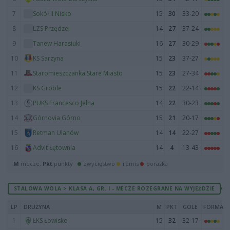
7
15
30
33-20
Sokół II Nisko
8
14
27
37-24
LZS Przędzel
9
16
27
30-29
Tanew Harasiuki
10
15
23
37-27
KS Sarzyna
11
15
23
27-34
Staromieszczanka Stare Miasto
12
15
22
22-14
KS Groble
13
14
22
30-23
PUKS Francesco Jelna
14
15
21
20-17
Górnovia Górno
15
14
14
22-27
Retman Ulanów
16
14
4
13-43
Advit Łętownia
M
mecze,
Pkt
punkty ·
zwycięstwo
remis
porażka
STALOWA WOLA > KLASA A, GR. I - MECZE ROZEGRANE NA WYJEŹDZIE
LP
DRUŻYNA
M
PKT
GOLE
FORMA
1
15
32
32-17
ŁKS Łowisko