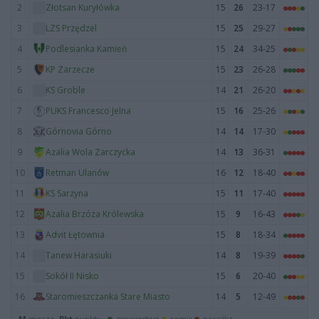
2
15
26
23-17
Złotsan Kuryłówka
3
15
25
29-27
LZS Przędzel
4
15
24
34-25
Podlesianka Kamień
5
15
23
26-28
KP Zarzecze
6
14
21
26-20
KS Groble
7
15
16
25-26
PUKS Francesco Jelna
8
14
14
17-30
Górnovia Górno
9
14
13
36-31
Azalia Wola Zarczycka
10
16
12
18-40
Retman Ulanów
11
15
11
17-40
KS Sarzyna
12
15
9
16-43
Azalia Brzóza Królewska
13
15
8
18-34
Advit Łętownia
14
14
8
19-39
Tanew Harasiuki
15
15
6
20-40
Sokół II Nisko
16
14
5
12-49
Staromieszczanka Stare Miasto
M
mecze,
Pkt
punkty ·
zwycięstwo
remis
porażka