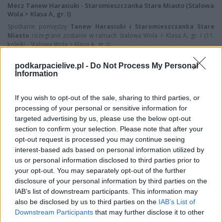
Mecz Tanew Harasiuki - Staromieszczanka Stare Miasto (Stalowa
Wola > Klasa A, gr. I)
Spotkanie pomiędzy
Tanew Harasiuki i Staromieszczanka Stare
Miasto
rozegrane zostanie w ramach Stalowa Wola > Klasa A, gr. I (11.
kolejki - Stalowa Wola > Klasa A, gr. I).
Na stronie
PodkarpacieLive.pl
znajdziesz
wynik meczu, strzelców
podkarpacielive.pl -
Do Not Process My Personal
bramek, kartki, składy, statystyki i informacje o przebiegu
Information
spotkania
. To kompletne źródło danych dla kibiców i pasjonatów
lokalnej piłki nożnej. Jeżeli aktualnie nie widzisz tutaj danych z pewnością
pracujemy nad tym żeby je uzupełnić.
If you wish to opt-out of the sale, sharing to third parties, or
processing of your personal or sensitive information for
Wynik meczu Tanew Harasiuki vs Staromieszczanka Stare Miasto
targeted advertising by us, please use the below opt-out
Po zakończeniu spotkania automatycznie publikujemy
oficjalny wynik
section to confirm your selection. Please note that after your
spotkania
, a także dane meczowe, jeśli są dostępne.
opt-out request is processed you may continue seeing
Pełny harmonogram rozgrywek dostępny jest tutaj:
Stalowa Wola >
interest-based ads based on personal information utilized by
Klasa A, gr. I - terminarz
.
us or personal information disclosed to third parties prior to
your opt-out. You may separately opt-out of the further
Informacje o składach i strzelcach
disclosure of your personal information by third parties on the
W miarę dostępności danych, publikujemy
składy wyjściowe,
IAB’s list of downstream participants. This information may
rezerwowych, zmiany oraz listę strzelców bramek
. Informacje te
aktualizujemy zależnie od poziomu ligi i dostępnych źródeł.
also be disclosed by us to third parties on the
IAB’s List of
Downstream Participants
that may further disclose it to other
Śledź mecze swojej drużyny