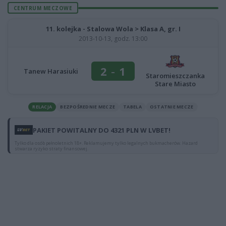
CENTRUM MECZOWE
11. kolejka - Stalowa Wola > Klasa A, gr. I
2013-10-13, godz. 13:00
2
-
1
Tanew Harasiuki
Staromieszczanka
Stare Miasto
RELACJA
BEZPOŚREDNIE MECZE
TABELA
OSTATNIE MECZE
PAKIET POWITALNY DO 4321 PLN W LVBET!
Tylko dla osób pełnoletnich 18+. Reklamujemy tylko legalnych bukmacherów. Hazard
stwarza ryzyko straty finansowej.