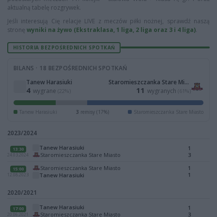
aktualną tabelę rozgrywek.
Jeśli interesują Cię relacje LIVE z meczów piłki nożnej, sprawdź naszą
stronę
wyniki na żywo (Ekstraklasa, 1 liga, 2 liga oraz 3 i 4 liga)
.
HISTORIA BEZPOŚREDNICH SPOTKAŃ
BILANS · 18 BEZPOŚREDNICH SPOTKAŃ
Tanew Harasiuki
Staromieszczanka Stare Miasto
4
11
wygrane
wygranych
(22%)
(61%)
Tanew Harasiuki
3
remisy (17%)
Staromieszczanka Stare Miasto
2023/2024
Tanew Harasiuki
1
13:30
Staromieszczanka Stare Miasto
3
24.03.2024
Staromieszczanka Stare Miasto
1
15:00
1
Tanew Harasiuki
12.08.2023
2020/2021
Tanew Harasiuki
1
17:00
Staromieszczanka Stare Miasto
3
20.06.2021