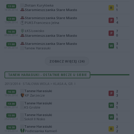
Złotsan Kuryłówka
1
13:00
R
Staromieszczanka Stare Miasto
1
19.06.2014
Staromieszczanka Stare Miasto
1
13:00
P
4
PUKS Francesco Jelna
15.06.2014
ŁKS Łowisko
7
16:30
P
0
Staromieszczanka Stare Miasto
08.06.2014
Staromieszczanka Stare Miasto
3
11:00
W
1
Tanew Harasiuki
01.06.2014
ZOBACZ WIĘCEJ (24)
TANEW HARASIUKI - OSTATNIE MECZE U SIEBIE
2013/2014 · STALOWA WOLA > KLASA A, GR. I
Tanew Harasiuki
2
16:30
P
KP Zarzecze
3
19.06.2014
Tanew Harasiuki
3
13:30
W
KS Groble
1
08.06.2014
Tanew Harasiuki
1
15:00
W
Sokół II Nisko
0
25.05.2014
Tanew Harasiuki
2
16:30
R
Podlesianka Kamień
2
11.05.2014