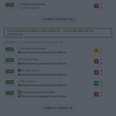
Tanew Harasiuki
2
13:30
P
LZS Przędzel
3
01.05.2014
ZOBACZ WIĘCEJ (11)
STAROMIESZCZANKA STARE MIASTO - OSTATNIE MECZE NA
WYJEZDZIE
2013/2014 · STALOWA WOLA > KLASA A, GR. I
Złotsan Kuryłówka
1
13:00
R
Staromieszczanka Stare Miasto
1
19.06.2014
ŁKS Łowisko
7
16:30
P
0
Staromieszczanka Stare Miasto
08.06.2014
KP Zarzecze
8
16:30
P
0
Staromieszczanka Stare Miasto
25.05.2014
KS Groble
1
16:30
W
Staromieszczanka Stare Miasto
2
11.05.2014
Azalia Brzóza Królewska
3
17:00
P
1
Staromieszczanka Stare Miasto
04.05.2014
ZOBACZ WIĘCEJ (9)