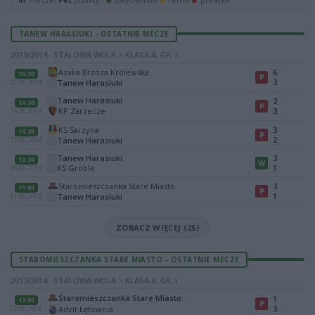
TANEW HARASIUKI - OSTATNIE MECZE
2013/2014 · STALOWA WOLA > KLASA A, GR. I
Azalia Brzóza Królewska
6
16:30
P
3
Tanew Harasiuki
22.06.2014
Tanew Harasiuki
2
16:30
P
KP Zarzecze
3
19.06.2014
KS Sarzyna
3
16:30
P
2
Tanew Harasiuki
15.06.2014
Tanew Harasiuki
3
13:30
W
KS Groble
1
08.06.2014
Staromieszczanka Stare Miasto
3
11:00
P
1
Tanew Harasiuki
01.06.2014
ZOBACZ WIĘCEJ (25)
STAROMIESZCZANKA STARE MIASTO - OSTATNIE MECZE
2013/2014 · STALOWA WOLA > KLASA A, GR. I
Staromieszczanka Stare Miasto
1
13:00
P
3
Advit Łętownia
22.06.2014