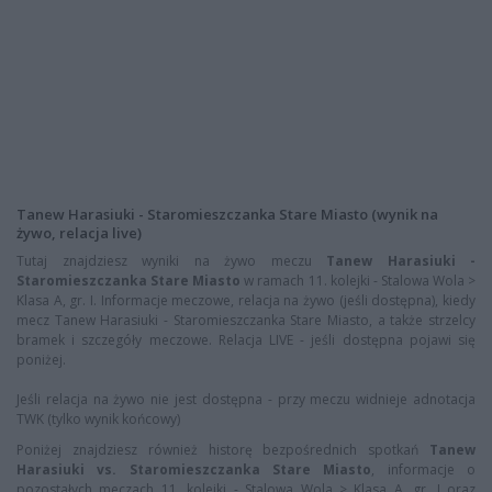
Tanew Harasiuki - Staromieszczanka Stare Miasto (wynik na
żywo, relacja live)
Tutaj znajdziesz wyniki na żywo meczu
Tanew Harasiuki -
Staromieszczanka Stare Miasto
w ramach 11. kolejki - Stalowa Wola >
Klasa A, gr. I. Informacje meczowe, relacja na żywo (jeśli dostępna), kiedy
mecz Tanew Harasiuki - Staromieszczanka Stare Miasto, a także strzelcy
bramek i szczegóły meczowe. Relacja LIVE - jeśli dostępna pojawi się
poniżej.
Jeśli relacja na żywo nie jest dostępna - przy meczu widnieje adnotacja
TWK (tylko wynik końcowy)
Poniżej znajdziesz również historę bezpośrednich spotkań
Tanew
Harasiuki vs. Staromieszczanka Stare Miasto
, informacje o
pozostałych meczach 11. kolejki - Stalowa Wola > Klasa A, gr. I oraz