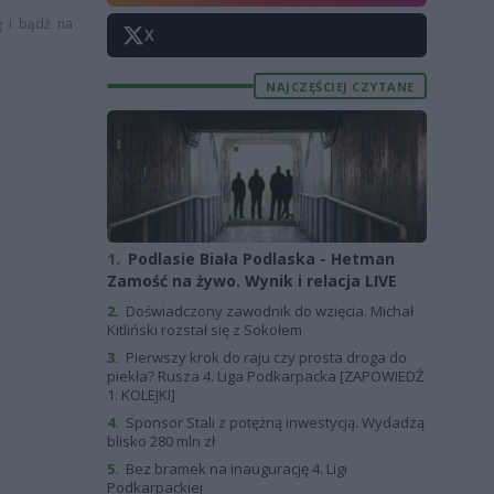
ę i bądź na
X
NAJCZĘŚCIEJ CZYTANE
1.
Podlasie Biała Podlaska - Hetman
Zamość na żywo. Wynik i relacja LIVE
2.
Doświadczony zawodnik do wzięcia. Michał
Kitliński rozstał się z Sokołem
3.
Pierwszy krok do raju czy prosta droga do
piekła? Rusza 4. Liga Podkarpacka [ZAPOWIEDŹ
1. KOLEJKI]
4.
Sponsor Stali z potężną inwestycją. Wydadzą
blisko 280 mln zł
5.
Bez bramek na inaugurację 4. Ligi
Podkarpackiej