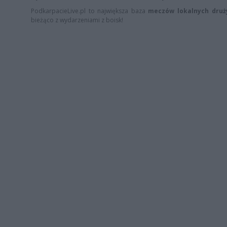
PodkarpacieLive.pl to największa baza
meczów lokalnych druży
bieżąco z wydarzeniami z boisk!