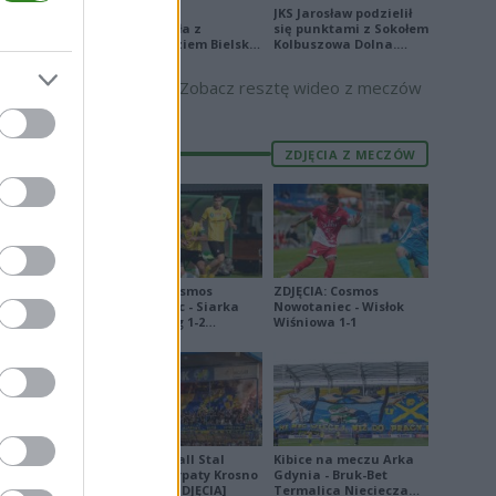
Stal Mielec
JKS Jarosław podzielił
E
FORMA
zremisowała z
się punktami z Sokołem
Podbeskidziem Bielsko-
Kolbuszowa Dolna.
3
Biała. Zobacz skrót
Zobacz skrót
Zobacz resztę wideo z meczów
6
9
ZDJĘCIA Z MECZÓW
9
4
3
8
ZDJĘCIA: Cosmos
ZDJĘCIA: Cosmos
2
Nowotaniec - Siarka
Nowotaniec - Wisłok
Tarnobrzeg 1-2
Wiśniowa 1-1
8
[PUCHAR POLSKI]
0
9
5
Derby Ekoball Stal
Kibice na meczu Arka
5
Sanok - Karpaty Krosno
Gdynia - Bruk-Bet
na remis [ZDJĘCIA]
Termalica Nieciecza