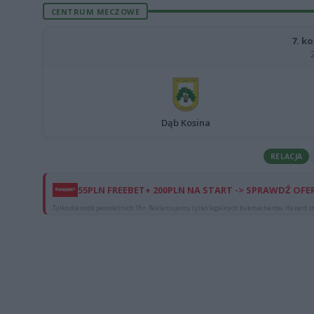
CENTRUM MECZOWE
7. k
Dąb Kosina
RELACJA
55PLN FREEBET+ 200PLN NA START -> SPRAWDŹ OFE
Tylko dla osób pełnoletnich 18+. Reklamujemy tylko legalnych bukmacherów. Hazard st