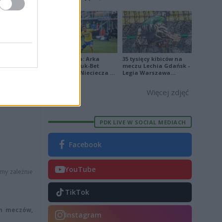
7
[ZDJĘCIA]
5
Ekstraklasa: Arka
35 tysięcy kibiców na
Gdynia - Bruk-Bet
meczu Lechia Gdańsk -
Termalica Nieciecza 2-
Legia Warszawa
3 [ZDJĘCIA]
[OPRAWA, ZDJĘCIA]
otkania
. To
tym żeby je
Więcej zdjęć
PDK LIVE W SOCIAL MEDIACH
Facebook
YouTube
emy zależnie
TikTok
h meczów,
Instagram