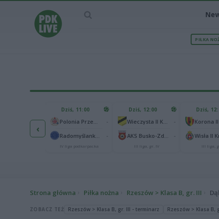
Ne
PIŁKA NO
IEC MECZU
Dziś, 11:00
Dziś, 12:00
Dziś, 12
1
Polonia Warszawa
-
-
Polonia Przemyśl
Wieczysta II Kraków
Korona II
‹
1
ch Chorzów
-
-
Radomyślanka Radomyśl Wielki
AKS Busko-Zdrój
Wisła II 
I liga
IV liga podkarpacka
III liga, gr. IV
III liga, g
Strona główna
Piłka nożna
Rzeszów > Klasa B, gr. III
Dą
ZOBACZ TEŻ
Rzeszów > Klasa B, gr. III - terminarz
Rzeszów > Klasa B, gr