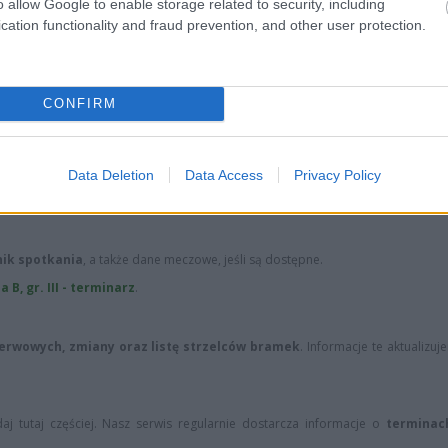
28
22
6
4
18
35-6
o allow Google to enable storage related to security, including
cation functionality and fraud prevention, and other user protection.
28
16
4
4
20
50-7
wo
remis
porażka
CONFIRM
e w ramach Rzeszów > Klasa B, gr. III (7. kolejki - klasa B3 Rzeszów).
ców bramek, kartki, składy, statystyki i informacje o przebiegu sp
Data Deletion
Data Access
Privacy Policy
nożnej. Jeżeli aktualnie nie widzisz tutaj danych z pewnością pracujemy nad 
nik spotkania
, a także dane meczowe, jeśli są dostępne.
 B, gr. III - terminarz
.
zerwowych, zmiany oraz listę strzelców bramek
. Informacje te aktualizuj
aj tutaj częściej. Nasz serwis regularnie dostarcza informacje o
terminac