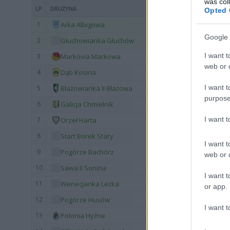
was col
LP
DRUŻYNA
Opted 
1
Arka Albigowa
Google 
2
Głuchowianka Głuchów
I want t
3
Markovia Markowa
web or d
4
Dąb Kosina
I want t
5
Błażowianka II Błażowa
purpose
6
Galicja Chmielnik
I want 
7
Orzeł Harta
8
Start Borek Stary
I want t
9
Pogórze Bachórz
web or d
10
Sawa II Sonina
I want t
11
Wenecjanka Lecka
or app.
12
Pogórze Husów
I want t
13
Polonia Hyżne