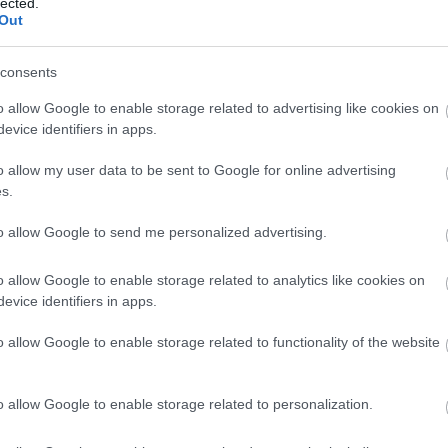
lected.
M
PKT
Z
R
P
GOL
Out
28
63
19
6
3
80-2
consents
28
62
19
5
4
58-2
o allow Google to enable storage related to advertising like cookies on
28
58
18
4
6
74-3
evice identifiers in apps.
28
54
16
6
6
77-3
o allow my user data to be sent to Google for online advertising
28
51
15
6
7
44-3
s.
28
47
14
5
9
45-4
to allow Google to send me personalized advertising.
28
44
12
8
8
46-4
28
36
10
6
12
50-5
o allow Google to enable storage related to analytics like cookies on
28
30
9
3
16
43-6
evice identifiers in apps.
28
30
9
3
16
51-7
o allow Google to enable storage related to functionality of the website
28
28
8
4
16
36-6
28
26
7
5
16
46-6
o allow Google to enable storage related to personalization.
28
26
7
5
16
38-5