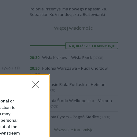
Polonia Przemyśl ma nowego napastnika.
Sebastian Kuźniar dołącza z Błażowianki
Więcej wiadomości
NAJBLIŻSZE TRANSMISJE
Wisła Kraków – Wisła Płock
20:30
(07.08)
żywo (jeśli
Polonia Warszawa – Ruch Chorzów
20:30
(07.08)
Podlasie Biała Podlaska – Hetman
19:57
Zamość
(07.08)
a B3 Rzeszów
Polonia Środa Wielkopolska – Victoria
19:00
sonal or
Września
(07.08)
ection to
ou may
Polonia Bytom – Pogoń Siedlce
18:00
(07.08)
 personal
out of the
Wszystkie transmisje
 downstream