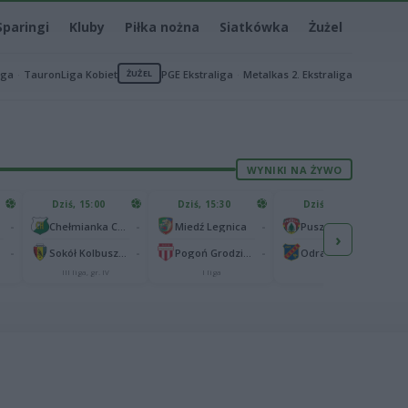
Sparingi
Kluby
Piłka nożna
Siatkówka
Żużel
iga
TauronLiga Kobiet
ŻUŻEL
PGE Ekstraliga
Metalkas 2. Ekstraliga
WYNIKI NA ŻYWO
Dziś, 15:00
Dziś, 15:30
Dziś, 15:30
-
-
-
-
Chełmianka Chełm
Miedź Legnica
Puszcza Niepołomice
›
-
-
-
-
Sokół Kolbuszowa Dolna
Pogoń Grodzisk Mazowiecki
Odra Opole
III liga, gr. IV
I liga
I liga