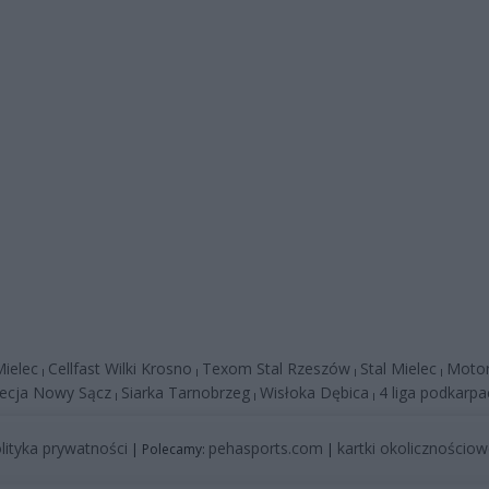
ielec
Cellfast Wilki Krosno
Texom Stal Rzeszów
Stal Mielec
Motor
|
|
|
|
ecja Nowy Sącz
Siarka Tarnobrzeg
Wisłoka Dębica
4 liga podkarpa
|
|
|
lityka prywatności
pehasports.com
kartki okolicznościo
| Polecamy:
|