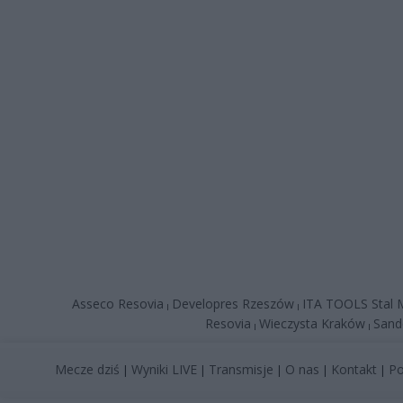
Asseco Resovia
Developres Rzeszów
ITA TOOLS Stal M
|
|
Resovia
Wieczysta Kraków
Sand
|
|
Mecze dziś
Wyniki LIVE
Transmisje
O nas
Kontakt
Po
|
|
|
|
|