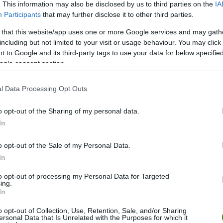
. This information may also be disclosed by us to third parties on the
IA
Arka Albig
Participants
that may further disclose it to other third parties.
6
wygranych
(
 that this website/app uses one or more Google services and may gath
7
remisów (41%)
Arka
including but not limited to your visit or usage behaviour. You may click 
 to Google and its third-party tags to use your data for below specifi
ogle consent section.
l Data Processing Opt Outs
o opt-out of the Sharing of my personal data.
In
o opt-out of the Sale of my Personal Data.
In
to opt-out of processing my Personal Data for Targeted
ing.
In
ZOBACZ WIĘCEJ (13)
o opt-out of Collection, Use, Retention, Sale, and/or Sharing
ersonal Data that Is Unrelated with the Purposes for which it