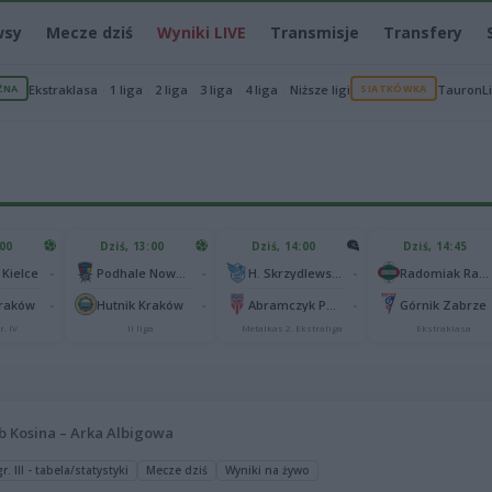
wsy
Mecze dziś
Wyniki LIVE
Transmisje
Transfery
ŻNA
Ekstraklasa
1 liga
2 liga
3 liga
4 liga
Niższe ligi
SIATKÓWKA
TauronL
:00
Dziś, 13:00
Dziś, 14:00
Dziś, 14:45
-
-
-
 Kielce
Podhale Nowy Targ
H. Skrzydlewska Orzeł Łódź
Radomiak Radom
-
-
-
Kraków
Hutnik Kraków
Abramczyk Polonia Bydgoszcz
Górnik Zabrze
r. IV
II liga
Metalkas 2. Ekstraliga
Ekstraklasa
b Kosina – Arka Albigowa
. III - tabela/statystyki
Mecze dziś
Wyniki na żywo