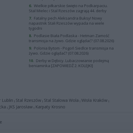
6.
Wielkie piłkarskie święto na Podkarpaciu.
Stal Mielec i Stal Rzeszów zagrają 44. derby
7.
Fatalny pech Aleksandra Buksy! Nowy
napastnik Stali Rzeszów wypada na wiele
tygodni
8.
Podlasie Biała Podlaska - Hetman Zamość
transmisja na żywo. Gdzie oglądać? (07.08.2026)
9.
Polonia Bytom - Pogoń Siedlce transmisja na
żywo. Gdzie oglądać? (07.08.2026)
10.
Derby w Dębicy. Lubaczowianie podejmą
beniaminka [ZAPOWIEDŹ 2. KOLEJKI]
 Lublin
Stal Rzeszów
Stal Stalowa Wola
Wisła Kraków
|
|
|
|
cka
JKS Jarosław
Karpaty Krosno
|
|
we