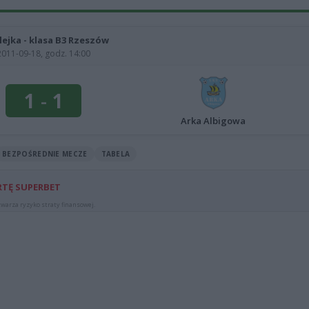
olejka - klasa B3 Rzeszów
2011-09-18, godz. 14:00
1
-
1
Arka Albigowa
BEZPOŚREDNIE MECZE
TABELA
RTĘ SUPERBET
warza ryzyko straty finansowej.