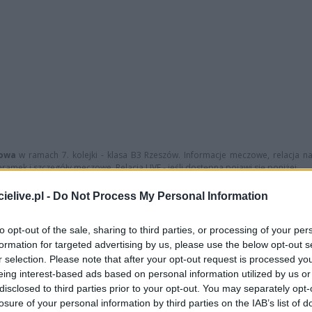
gowa
w ramach 7. kolejki - klasa B3 Rzeszów. Informacje meczowe, relacja na 
ramek i szczegóły meczowe. Relacja LIVE - jeśli dostępna pojawi się poniżej.
cja TWK (tylko wynik końcowy)
elive.pl -
Do Not Process My Personal Information
sina vs. Arka Albigowa
, informacje o pozostałych meczach 7. kolejki - klas
to opt-out of the sale, sharing to third parties, or processing of your per
ą stronę
wyniki na żywo (Ekstraklasa, 1 liga, 2 liga oraz 3 i 4 liga)
.
formation for targeted advertising by us, please use the below opt-out s
r selection. Please note that after your opt-out request is processed y
eing interest-based ads based on personal information utilized by us or
disclosed to third parties prior to your opt-out. You may separately opt-
losure of your personal information by third parties on the IAB’s list of