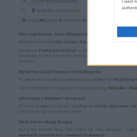
14
SZiK Wola Rafałowska
I want t
authenti
15
Orzeł Wysoka Łańcucka
M
mecze,
Pkt
punkty,
Z
zwycięstwa,
R
remisy,
P
porażki ·
zwycięst
Mecz Dąb Kosina - Arka Albigowa (Rzeszów > Klasa B, gr. III)
Spotkanie pomiędzy
Dąb Kosina i Arka Albigowa
rozegrane zostani
Na stronie
PodkarpacieLive.pl
znajdziesz
wynik meczu, strzel
kompletne źródło danych dla kibiców i pasjonatów lokalnej piłki 
uzupełnić.
Wynik meczu Dąb Kosina vs Arka Albigowa
Po zakończeniu spotkania automatycznie publikujemy
oficjalny wy
Pełny harmonogram rozgrywek dostępny jest tutaj:
Rzeszów > Klasa
Informacje o składach i strzelcach
W miarę dostępności danych, publikujemy
składy wyjściowe, re
od poziomu ligi i dostępnych źródeł.
Śledź mecze swojej drużyny
Jeśli jesteś kibicem klubu Dąb Kosina lub Arka Albigowa - zagląd
wynikach, transferach i newsach klubowych
.