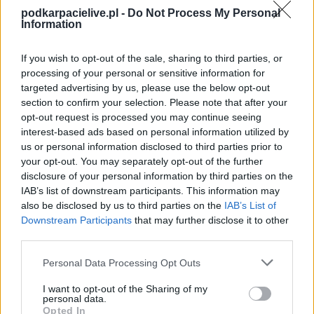
zostanie w ramach Krosno > Klasa B, gr. I (18. kolejki - Krosno > Klasa B,
podkarpacielive.pl -
Do Not Process My Personal
gr. I).
Information
Na stronie
PodkarpacieLive.pl
znajdziesz
wynik meczu, strzelców
bramek, kartki, składy, statystyki i informacje o przebiegu
If you wish to opt-out of the sale, sharing to third parties, or
spotkania
. To kompletne źródło danych dla kibiców i pasjonatów
processing of your personal or sensitive information for
lokalnej piłki nożnej. Jeżeli aktualnie nie widzisz tutaj danych z pewnością
targeted advertising by us, please use the below opt-out
pracujemy nad tym żeby je uzupełnić.
section to confirm your selection. Please note that after your
Wynik meczu Zalew Myczkowce vs Gabry Łukowe
opt-out request is processed you may continue seeing
Po zakończeniu spotkania automatycznie publikujemy
oficjalny wynik
interest-based ads based on personal information utilized by
spotkania
, a także dane meczowe, jeśli są dostępne.
us or personal information disclosed to third parties prior to
your opt-out. You may separately opt-out of the further
Pełny harmonogram rozgrywek dostępny jest tutaj:
Krosno > Klasa B,
gr. I - terminarz
disclosure of your personal information by third parties on the
.
IAB’s list of downstream participants. This information may
Informacje o składach i strzelcach
also be disclosed by us to third parties on the
IAB’s List of
W miarę dostępności danych, publikujemy
składy wyjściowe,
Downstream Participants
that may further disclose it to other
rezerwowych, zmiany oraz listę strzelców bramek
. Informacje te
third parties.
aktualizujemy zależnie od poziomu ligi i dostępnych źródeł.
Please note that this website/app uses one or more Google
Personal Data Processing Opt Outs
Śledź mecze swojej drużyny
services and may gather and store information including but
Jeśli jesteś kibicem klubu Zalew Myczkowce lub Gabry Łukowe - zaglądaj
not limited to your visit or usage behaviour. You may click to
I want to opt-out of the Sharing of my
tutaj częściej. Nasz serwis regularnie dostarcza informacje o
terminach
personal data.
grant or deny consent to Google and its third-party tags to
meczów, wynikach, transferach i newsach klubowych
.
Opted In