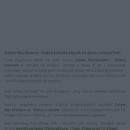
Zalew Myczkowce - Gabry Łukowe (wynik na żywo, relacja live)
Tutaj znajdziesz wyniki na żywo meczu
Zalew Myczkowce - Gabry
Łukowe
w ramach 18. kolejki - Krosno > Klasa B, gr. I. Informacje
meczowe, relacja na żywo (jeśli dostępna), kiedy mecz Zalew Myczkowce -
Gabry Łukowe, a także strzelcy bramek i szczegóły meczowe. Relacja LIVE
- jeśli dostępna pojawi się poniżej.
Jeśli relacja na żywo nie jest dostępna - przy meczu widnieje adnotacja
TWK (tylko wynik końcowy)
Poniżej znajdziesz również historę bezpośrednich spotkań
Zalew
Myczkowce vs. Gabry Łukowe
, informacje o pozostałych meczach 18.
kolejki - Krosno > Klasa B, gr. I oraz aktualną tabelę rozgrywek.
Jeśli interesują Cię relacje LIVE z meczów piłki nożnej, sprawdź naszą
stronę
wyniki na żywo (Ekstraklasa, 1 liga, 2 liga oraz 3 i 4 liga)
.