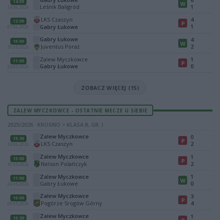
14:00
W
Leśnik Baligród
1
14.06.2026
LKS Czaszyn
4
12:00
P
1
Gabry Łukowe
07.06.2026
Gabry Łukowe
4
16:00
W
Juventus Poraż
2
31.05.2026
Zalew Myczkowce
1
11:00
P
Gabry Łukowe
0
24.05.2026
ZOBACZ WIĘCEJ (15)
ZALEW MYCZKOWCE - OSTATNIE MECZE U SIEBIE
2025/2026 · KROSNO > KLASA B, GR. I
Zalew Myczkowce
0
15:30
P
LKS Czaszyn
2
14.06.2026
Zalew Myczkowce
1
15:00
P
Nelson Polańczyk
2
31.05.2026
Zalew Myczkowce
1
11:00
W
Gabry Łukowe
0
24.05.2026
Zalew Myczkowce
3
16:00
P
Pogórze Srogów Górny
4
09.05.2026
Zalew Myczkowce
1
15:30