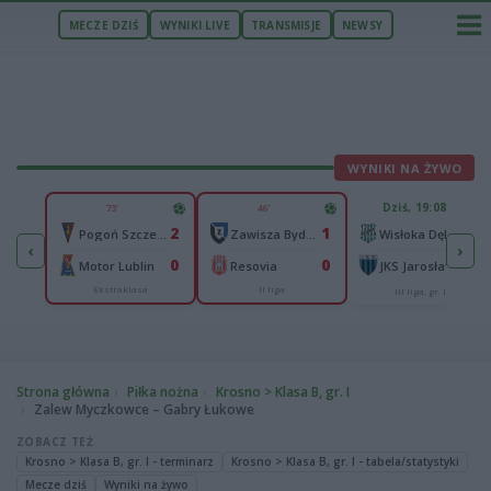
MECZE DZIŚ
WYNIKI LIVE
TRANSMISJE
NEWSY
WYNIKI NA ŻYWO
U
Dziś, 19:08
73'
46'
4
2
1
-
Pogoń Szczecin
Zawisza Bydgoszcz
Wisłoka Dębica
‹
›
3
0
0
-
Motor Lublin
Resovia
JKS Jarosław
Ekstraklasa
II liga
cka
III liga, gr. IV
Strona główna
Piłka nożna
Krosno > Klasa B, gr. I
Zalew Myczkowce – Gabry Łukowe
ZOBACZ TEŻ
Krosno > Klasa B, gr. I - terminarz
Krosno > Klasa B, gr. I - tabela/statystyki
Mecze dziś
Wyniki na żywo