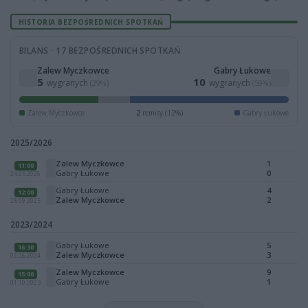
HISTORIA BEZPOŚREDNICH SPOTKAŃ
BILANS · 17 BEZPOŚREDNICH SPOTKAŃ
Zalew Myczkowce
Gabry Łukowe
5
10
wygranych
wygranych
(29%)
(59%)
Zalew Myczkowce
2
remisy (12%)
Gabry Łukowe
2025/2026
Zalew Myczkowce
1
11:00
Gabry Łukowe
0
24.05.2026
Gabry Łukowe
4
12:00
Zalew Myczkowce
2
28.09.2025
2023/2024
Gabry Łukowe
5
16:30
Zalew Myczkowce
3
02.06.2024
Zalew Myczkowce
9
15:00
Gabry Łukowe
1
01.10.2023