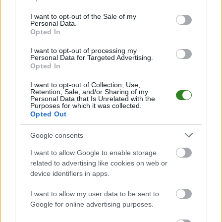
use your data for below specified purposes in below Google
PodkarpacieLive.pl to największa baza
meczów lokalnych drużyn
consent section.
I want to opt-out of the Sale of my
piłkarskich
w województwie. Sprawdź nasze relacje, śledź ulubioną ligę i
Personal Data.
bądź na bieżąco z wydarzeniami z boisk!
Opted In
Analiza przed meczem: Zalew Myczkowce vs Gabry Łukowe
I want to opt-out of processing my
Mecz
Zalew Myczkowce - Gabry Łukowe
Personal Data for Targeted Advertising.
odbędzie się w ramach 18.
Opted In
kolejki - Krosno > Klasa B, gr. I. Spotkanie zostanie rozegrane w dniu 24
maja 2026. Początek meczu o godz. 11:00.
I want to opt-out of Collection, Use,
Zalew Myczkowce
przystępuje do tego spotkania w roli gospodarza.
Retention, Sale, and/or Sharing of my
Jak drużyna radzi sobie w sezonie 2025/2026 rozgrywek Krosno > Klasa B,
Personal Data that Is Unrelated with the
Purposes for which it was collected.
gr. I przed własną publicznością? Na tej stronie możecie zobaczyć tabelę
Opted Out
uwzględniającą tylko mecze u siebie. W tabeli biorącej pod uwagę tylko
mecze wyjazdowe możecie natomiast sprawdzić jak spisuje się klub
Gabry Łukowe
.
Google consents
Krosno > Klasa B, gr. I - sytuacja w tabeli
I want to allow Google to enable storage
Przed meczami 18. kolejki - Krosno > Klasa B, gr. I gospodarze (Zalew
related to advertising like cookies on web or
Myczkowce) zajmują
10. miejsce
w tabeli. Goście (Gabry Łukowe) plasują
device identifiers in apps.
się na
4. miejscu.
I want to allow my user data to be sent to
Poniżej znajdziesz także ostatnie mecze obu drużyn oraz statystyki
bramkowe.
Google for online advertising purposes.
Zalew Myczkowce vs. Gabry Łukowe - relacja, wynik na żywo,