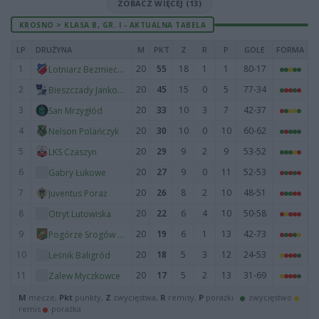
ZOBACZ WIĘCEJ (13)
KROSNO > KLASA B, GR. I - AKTUALNA TABELA
LP
DRUŻYNA
M
PKT
Z
R
P
GOLE
FORMA
1
20
55
18
1
1
80-17
Lotniarz Bezmiechowa
2
20
45
15
0
5
77-34
Bieszczady Jankowce
3
20
33
10
3
7
42-37
San Mrzygłód
4
20
30
10
0
10
60-62
Nelson Polańczyk
5
20
29
9
2
9
53-52
LKS Czaszyn
6
20
27
9
0
11
52-53
Gabry Łukowe
7
20
26
8
2
10
48-51
Juventus Poraż
8
20
22
6
4
10
50-58
Otryt Lutowiska
9
20
19
6
1
13
42-73
Pogórze Srogów Górny
10
20
18
5
3
12
24-53
Leśnik Baligród
11
20
17
5
2
13
31-69
Zalew Myczkowce
M
mecze,
Pkt
punkty,
Z
zwycięstwa,
R
remisy,
P
porażki ·
zwycięstwo
remis
porażka