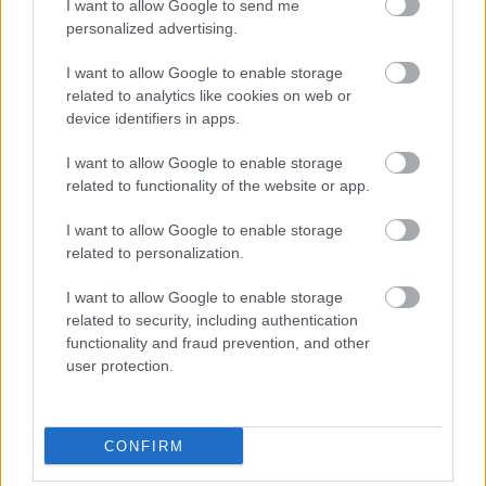
I want to allow Google to send me
transmisja
personalized advertising.
Wynik meczu Zalew Myczkowce - Gabry Łukowe znajdziesz na naszej
stronie zaraz po jego zakończeniu. Jeżeli szukasz informacji meczowych,
I want to allow Google to enable storage
zajrzyj tutaj:
Zalew Myczkowce vs. Gabry Łukowe - wynik, składy,
related to analytics like cookies on web or
strzelcy
device identifiers in apps.
Jeżeli w internecie lub TV dostępna jest
transmisja na żywo z meczu
Zalew Myczkowce vs. Gabry Łukowe
albo innych spotkań Krosno >
I want to allow Google to enable storage
Klasa B, gr. I na pewno znajdziesz takie informacje na naszym portalu.
related to functionality of the website or app.
Możliwe jednak, że nigdzie nie pojawi się stream online z tego pojedynku.
Śledź portal podkarpacieLIVE.pl i bądź na bieżąco.
I want to allow Google to enable storage
related to personalization.
Asseco Resovia
Developres Rzeszów
ITA TOOLS Stal Mielec
I want to allow Google to enable storage
|
|
|
Cellfast Wilki Krosno
Texom Stal Rzeszów
Stal Mielec
related to security, including authentication
|
|
|
Motor Lublin
functionality and fraud prevention, and other
Stal Rzeszów
Stal Stalowa Wola
Wisła Kraków
|
|
|
|
user protection.
Resovia
Wieczysta Kraków
Sandecja Nowy Sącz
|
|
|
Siarka Tarnobrzeg
Wisłoka Dębica
4 liga podkarpacka
|
|
|
JKS Jarosław
Karpaty Krosno
|
CONFIRM
Mecze dziś
Wyniki LIVE
Transmisje
O nas
Kontakt
|
|
|
|
|