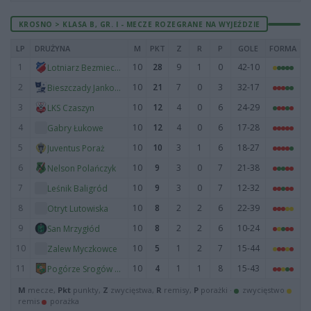
KROSNO > KLASA B, GR. I - MECZE ROZEGRANE NA WYJEŹDZIE
LP
DRUŻYNA
M
PKT
Z
R
P
GOLE
FORMA
1
10
28
9
1
0
42-10
Lotniarz Bezmiechowa
2
10
21
7
0
3
32-17
Bieszczady Jankowce
3
10
12
4
0
6
24-29
LKS Czaszyn
4
10
12
4
0
6
17-28
Gabry Łukowe
5
10
10
3
1
6
18-27
Juventus Poraż
6
10
9
3
0
7
21-38
Nelson Polańczyk
7
10
9
3
0
7
12-32
Leśnik Baligród
8
10
8
2
2
6
22-39
Otryt Lutowiska
9
10
8
2
2
6
10-24
San Mrzygłód
10
10
5
1
2
7
15-44
Zalew Myczkowce
11
10
4
1
1
8
15-43
Pogórze Srogów Górny
M
mecze,
Pkt
punkty,
Z
zwycięstwa,
R
remisy,
P
porażki ·
zwycięstwo
remis
porażka