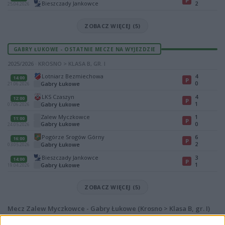
P
Bieszczady Jankowce
2
25.04.2026
ZOBACZ WIĘCEJ (5)
GABRY ŁUKOWE - OSTATNIE MECZE NA WYJEZDZIE
2025/2026 · KROSNO > KLASA B, GR. I
Lotniarz Bezmiechowa
4
14:00
P
0
Gabry Łukowe
21.06.2026
LKS Czaszyn
4
12:00
P
1
Gabry Łukowe
07.06.2026
Zalew Myczkowce
1
11:00
P
Gabry Łukowe
0
24.05.2026
Pogórze Srogów Górny
6
16:00
P
2
Gabry Łukowe
03.05.2026
Bieszczady Jankowce
3
14:00
P
1
Gabry Łukowe
19.04.2026
ZOBACZ WIĘCEJ (5)
Mecz Zalew Myczkowce - Gabry Łukowe (Krosno > Klasa B, gr. I)
Spotkanie pomiędzy
Zalew Myczkowce i Gabry Łukowe
rozegrane