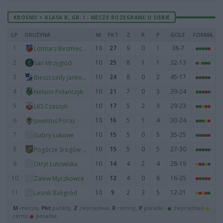
KROSNO > KLASA B, GR. I - MECZE ROZEGRANE U SIEBIE
LP
DRUŻYNA
M
PKT
Z
R
P
GOLE
FORMA
1
10
27
9
0
1
38-7
Lotniarz Bezmiechowa
2
10
25
8
1
1
32-13
San Mrzygłód
3
10
24
8
0
2
45-17
Bieszczady Jankowce
4
10
21
7
0
3
39-24
Nelson Polańczyk
5
10
17
5
2
3
29-23
LKS Czaszyn
6
10
16
5
1
4
30-24
Juventus Poraż
7
10
15
5
0
5
35-25
Gabry Łukowe
8
10
15
5
0
5
27-30
Pogórze Srogów Górny
9
10
14
4
2
4
28-19
Otryt Lutowiska
10
10
12
4
0
6
16-25
Zalew Myczkowce
11
10
9
2
3
5
12-21
Leśnik Baligród
M
mecze,
Pkt
punkty,
Z
zwycięstwa,
R
remisy,
P
porażki ·
zwycięstwo
remis
porażka