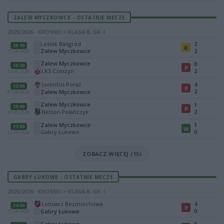
ZALEW MYCZKOWCE - OSTATNIE MECZE
2025/2026 · KROSNO > KLASA B, GR. I
Leśnik Baligród
2
16:30
R
Zalew Myczkowce
2
21.06.2026
Zalew Myczkowce
0
15:30
P
LKS Czaszyn
2
14.06.2026
Juventus Poraż
4
13:00
P
2
Zalew Myczkowce
07.06.2026
Zalew Myczkowce
1
15:00
P
Nelson Polańczyk
2
31.05.2026
Zalew Myczkowce
1
11:00
W
Gabry Łukowe
0
24.05.2026
ZOBACZ WIĘCEJ (15)
GABRY ŁUKOWE - OSTATNIE MECZE
2025/2026 · KROSNO > KLASA B, GR. I
Lotniarz Bezmiechowa
4
14:00
P
0
Gabry Łukowe
21.06.2026
Gabry Łukowe
6