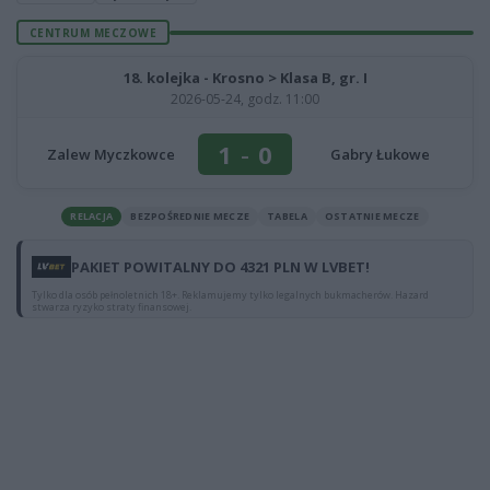
CENTRUM MECZOWE
18. kolejka - Krosno > Klasa B, gr. I
2026-05-24, godz. 11:00
1
-
0
Zalew Myczkowce
Gabry Łukowe
RELACJA
BEZPOŚREDNIE MECZE
TABELA
OSTATNIE MECZE
PAKIET POWITALNY DO 4321 PLN W LVBET!
Tylko dla osób pełnoletnich 18+. Reklamujemy tylko legalnych bukmacherów. Hazard
stwarza ryzyko straty finansowej.