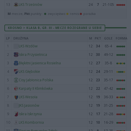
13
24
7
21-105
LKS Trześniów
M
mecze,
Pkt
punkty ·
zwycięstwo
remis
porażka
KROSNO > KLASA B, GR. III - MECZE ROZEGRANE U SIEBIE
LP
DRUŻYNA
M
PKT
GOLE
FORMA
1
12
34
65-4
LKS Wzdów
2
12
30
49-12
Iskra Przysietnica
3
12
27
35-8
Błękitni Jasienica Rosielna
4
12
24
29-11
LKS Głębokie
5
12
23
35-17
Cisy Jabłonica Polska
6
12
22
47-42
Karpaty II Klimkówka
7
12
19
36-33
LKS Wesoła
8
12
19
31-25
JKS Jasionów
9
12
17
21-28
Iskra Iskrzynia
10
12
10
16-29
LKS Kombornia
11
12
8
17-25
Florian Rymanów Zdrój