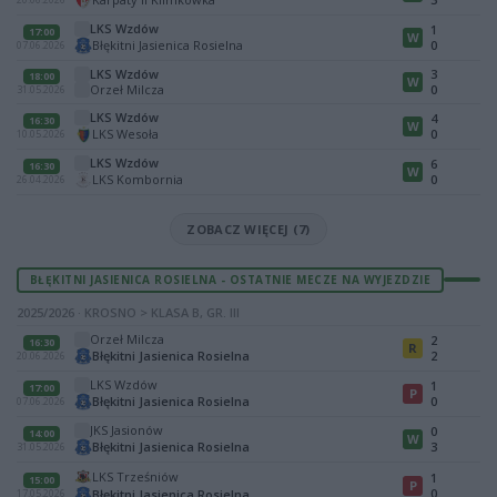
LKS Wzdów
1
17:00
W
Błękitni Jasienica Rosielna
0
07.06.2026
LKS Wzdów
3
18:00
W
Orzeł Milcza
0
31.05.2026
LKS Wzdów
4
16:30
W
LKS Wesoła
0
10.05.2026
LKS Wzdów
6
16:30
W
LKS Kombornia
0
26.04.2026
ZOBACZ WIĘCEJ (7)
BŁĘKITNI JASIENICA ROSIELNA - OSTATNIE MECZE NA WYJEZDZIE
2025/2026 · KROSNO > KLASA B, GR. III
Orzeł Milcza
2
16:30
R
Błękitni Jasienica Rosielna
2
20.06.2026
LKS Wzdów
1
17:00
P
Błękitni Jasienica Rosielna
0
07.06.2026
JKS Jasionów
0
14:00
W
Błękitni Jasienica Rosielna
3
31.05.2026
LKS Trześniów
1
15:00
P
0
Błękitni Jasienica Rosielna
17.05.2026