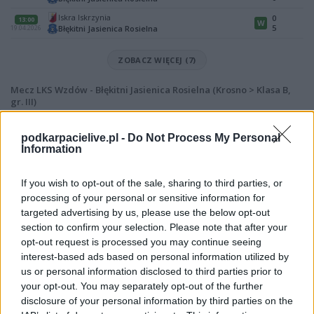
Iskra Iskrzynia
0
13:00
W
5
Błękitni Jasienica Rosielna
19.04.2026
ZOBACZ WIĘCEJ (7)
Mecz LKS Wzdów - Błękitni Jasienica Rosielna (Krosno > Klasa B,
gr. III)
Spotkanie pomiędzy
LKS Wzdów i Błękitni Jasienica Rosielna
rozegrane zostanie w ramach Krosno > Klasa B, gr. III (24. kolejki - Krosno
podkarpacielive.pl -
Do Not Process My Personal
> Klasa B, gr. III).
Information
Na stronie
PodkarpacieLive.pl
znajdziesz
wynik meczu, strzelców
bramek, kartki, składy, statystyki i informacje o przebiegu
If you wish to opt-out of the sale, sharing to third parties, or
spotkania
. To kompletne źródło danych dla kibiców i pasjonatów
processing of your personal or sensitive information for
lokalnej piłki nożnej. Jeżeli aktualnie nie widzisz tutaj danych z pewnością
targeted advertising by us, please use the below opt-out
pracujemy nad tym żeby je uzupełnić.
section to confirm your selection. Please note that after your
Wynik meczu LKS Wzdów vs Błękitni Jasienica Rosielna
opt-out request is processed you may continue seeing
Po zakończeniu spotkania automatycznie publikujemy
oficjalny wynik
interest-based ads based on personal information utilized by
spotkania
, a także dane meczowe, jeśli są dostępne.
us or personal information disclosed to third parties prior to
your opt-out. You may separately opt-out of the further
Pełny harmonogram rozgrywek dostępny jest tutaj:
Krosno > Klasa B,
gr. III - terminarz
.
disclosure of your personal information by third parties on the