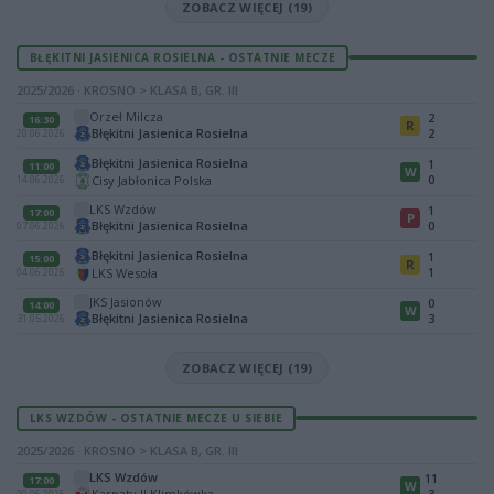
ZOBACZ WIĘCEJ (19)
BŁĘKITNI JASIENICA ROSIELNA - OSTATNIE MECZE
2025/2026 · KROSNO > KLASA B, GR. III
Orzeł Milcza
2
16:30
R
Błękitni Jasienica Rosielna
2
20.06.2026
Błękitni Jasienica Rosielna
1
11:00
W
0
Cisy Jabłonica Polska
14.06.2026
LKS Wzdów
1
17:00
P
Błękitni Jasienica Rosielna
0
07.06.2026
Błękitni Jasienica Rosielna
1
15:00
R
1
LKS Wesoła
04.06.2026
JKS Jasionów
0
14:00
W
Błękitni Jasienica Rosielna
3
31.05.2026
ZOBACZ WIĘCEJ (19)
LKS WZDÓW - OSTATNIE MECZE U SIEBIE
2025/2026 · KROSNO > KLASA B, GR. III
LKS Wzdów
11
17:00
W
Karpaty II Klimkówka
3
20.06.2026