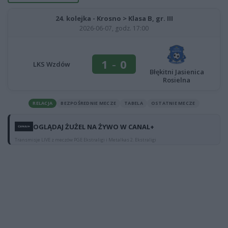
24. kolejka - Krosno > Klasa B, gr. III
2026-06-07, godz. 17:00
1
-
0
LKS Wzdów
Błękitni Jasienica
Rosielna
RELACJA
BEZPOŚREDNIE MECZE
TABELA
OSTATNIE MECZE
OGLĄDAJ ŻUŻEL NA ŻYWO W CANAL+
Transmisje LIVE z meczów PGE Ekstraligi i Metalkas 2. Ekstraligi