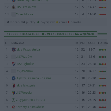
12
12
5
14-47
LKS Trześniów
13
12
4
11-50
Orzeł Milcza
M
mecze,
Pkt
punkty ·
zwycięstwo
remis
porażka
KROSNO > KLASA B, GR. III - MECZE ROZEGRANE NA WYJEŹDZIE
LP
DRUŻYNA
M
PKT
GOLE
FORMA
1
12
32
38-7
Iskra Przysietnica
2
12
31
52-6
LKS Wzdów
3
12
23
28-18
LKS Głębokie
4
12
20
34-37
JKS Jasionów
5
12
18
23-20
Błękitni Jasienica Rosielna
6
12
17
27-31
Iskra Iskrzynia
7
12
16
22-23
LKS Wesoła
8
12
15
26-19
Cisy Jabłonica Polska
9
12
11
23-40
Karpaty II Klimkówka