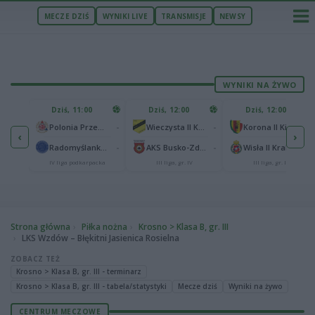
MECZE DZIŚ
WYNIKI LIVE
TRANSMISJE
NEWSY
WYNIKI NA ŻYWO
U
Dziś, 11:00
Dziś, 12:00
Dziś, 12:00
1
Polonia Warszawa
-
-
-
Polonia Przemyśl
Wieczysta II Kraków
Korona II Kielce
‹
›
1
ów
-
-
-
Radomyślanka Radomyśl Wielki
AKS Busko-Zdrój
Wisła II Kraków
IV liga podkarpacka
III liga, gr. IV
III liga, gr. IV
Strona główna
Piłka nożna
Krosno > Klasa B, gr. III
LKS Wzdów – Błękitni Jasienica Rosielna
ZOBACZ TEŻ
Krosno > Klasa B, gr. III - terminarz
Krosno > Klasa B, gr. III - tabela/statystyki
Mecze dziś
Wyniki na żywo
CENTRUM MECZOWE