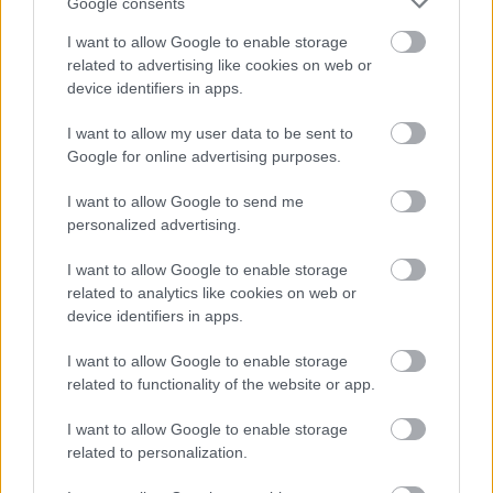
Błękitni Jasienica Rosielna
.
Google consents
Krosno > Klasa B, gr. III - sytuacja w tabeli
I want to allow Google to enable storage
Przed meczami 24. kolejki - Krosno > Klasa B, gr. III gospodarze (LKS
related to advertising like cookies on web or
Wzdów) zajmują
2. miejsce
w tabeli. Goście (Błękitni Jasienica Rosielna)
device identifiers in apps.
plasują się na
5. miejscu.
I want to allow my user data to be sent to
Poniżej znajdziesz także ostatnie mecze obu drużyn oraz statystyki
bramkowe.
Google for online advertising purposes.
LKS Wzdów vs. Błękitni Jasienica Rosielna - relacja, wynik na żywo,
I want to allow Google to send me
transmisja
personalized advertising.
Wynik meczu LKS Wzdów - Błękitni Jasienica Rosielna znajdziesz na naszej
stronie zaraz po jego zakończeniu. Jeżeli szukasz informacji meczowych,
I want to allow Google to enable storage
zajrzyj tutaj:
LKS Wzdów vs. Błękitni Jasienica Rosielna - wynik,
related to analytics like cookies on web or
składy, strzelcy
device identifiers in apps.
Jeżeli w internecie lub TV dostępna jest
transmisja na żywo z meczu
LKS Wzdów vs. Błękitni Jasienica Rosielna
albo innych spotkań
I want to allow Google to enable storage
Krosno > Klasa B, gr. III na pewno znajdziesz takie informacje na naszym
related to functionality of the website or app.
portalu. Możliwe jednak, że nigdzie nie pojawi się stream online z tego
pojedynku. Śledź portal podkarpacieLIVE.pl i bądź na bieżąco.
I want to allow Google to enable storage
related to personalization.