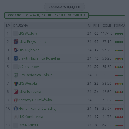
ZOBACZ WIĘCEJ (1)
KROSNO > KLASA B, GR. III - AKTUALNA TABELA
LP
DRUŻYNA
M
PKT
GOLE
FORMA
1
24
65
117-10
LKS Wzdów
2
24
62
87-19
Iskra Przysietnica
3
24
47
57-29
LKS Głębokie
4
24
45
58-28
Błękitni Jasienica Rosielna
5
24
39
65-62
JKS Jasionów
6
24
38
61-36
Cisy Jabłonica Polska
7
24
35
58-56
LKS Wesoła
8
24
34
48-59
Iskra Iskrzynia
9
24
33
70-82
Karpaty II Klimkówka
10
24
18
29-67
Florian Rymanów Zdrój
11
24
17
41-78
LKS Kombornia
12
24
8
25-106
Orzeł Milcza