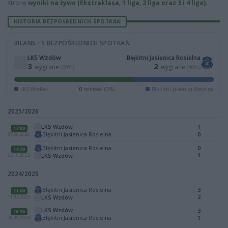
stronę
wyniki na żywo (Ekstraklasa, 1 liga, 2 liga oraz 3 i 4 liga)
.
HISTORIA BEZPOŚREDNICH SPOTKAŃ
BILANS · 5 BEZPOŚREDNICH SPOTKAŃ
LKS Wzdów
Błękitni Jasienica Rosielna
3
2
wygrane
wygrane
(60%)
(40%)
LKS Wzdów
0
remisów (0%)
Błękitni Jasienica Rosielna
2025/2026
LKS Wzdów
1
17:00
Błękitni Jasienica Rosielna
0
07.06.2026
Błękitni Jasienica Rosielna
0
14:30
1
LKS Wzdów
25.10.2025
2024/2025
Błękitni Jasienica Rosielna
3
11:00
2
LKS Wzdów
11.05.2025
LKS Wzdów
3
16:30
Błękitni Jasienica Rosielna
1
08.09.2024