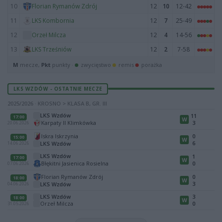
10
12
10
12-42
Florian Rymanów Zdrój
11
12
7
25-49
LKS Kombornia
12
12
4
14-56
Orzeł Milcza
13
12
2
7-58
LKS Trześniów
M
mecze,
Pkt
punkty ·
zwycięstwo
remis
porażka
LKS WZDÓW - OSTATNIE MECZE
2025/2026 · KROSNO > KLASA B, GR. III
LKS Wzdów
11
17:00
W
Karpaty II Klimkówka
3
20.06.2026
Iskra Iskrzynia
0
15:00
W
6
LKS Wzdów
14.06.2026
LKS Wzdów
1
17:00
W
Błękitni Jasienica Rosielna
0
07.06.2026
Florian Rymanów Zdrój
0
18:00
W
3
LKS Wzdów
04.06.2026
LKS Wzdów
3
18:00
W
Orzeł Milcza
0
31.05.2026